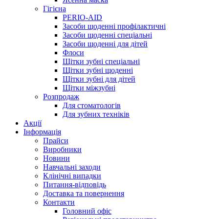
Гігієна
PERIO-AID
Засоби щоденні профілактичні
Засоби щоденні спеціальні
Засоби щоденні для дітей
Флоси
Щітки зубні спеціальні
Щітки зубні щоденні
Щітки зубні для дітей
Щітки міжзубні
Розпродаж
Для стоматологів
Для зубних техніків
Акції
Інформація
Прайси
Виробники
Новини
Навчальні заходи
Клінічні випадки
Питання-відповідь
Доставка та повернення
Контакти
Головний офіс