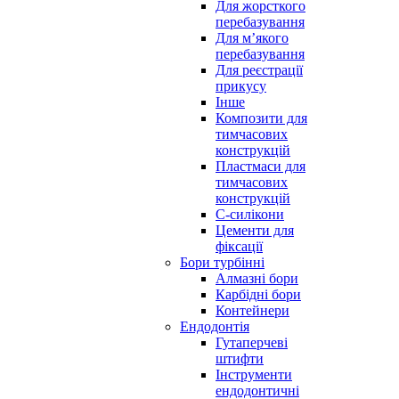
Для жорсткого
перебазування
Для м’якого
перебазування
Для реєстрації
прикусу
Інше
Композити для
тимчасових
конструкцій
Пластмаси для
тимчасових
конструкцій
С-силікони
Цементи для
фіксації
Бори турбінні
Алмазні бори
Карбідні бори
Контейнери
Ендодонтія
Гутаперчеві
штифти
Інструменти
ендодонтичні