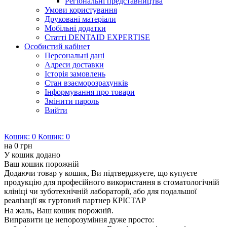
Регіональні представництва
Умови користування
Друковані матеріали
Мобільні додатки
Статті DENTAID EXPERTISE
Особистий кабінет
Персональні дані
Адреси доставки
Історія замовлень
Стан взаєморозрахунків
Інформування про товари
Змінити пароль
Вийти
Кошик:
0
Кошик:
0
на
0 грн
У кошик додано
Ваш кошик порожній
Додаючи товар у кошик, Ви підтверджуєте, що купуєте
продукцію для професійного використання в стоматологічній
клініці чи зуботехнічній лабораторії, або для подальшої
реалізації як гуртовий партнер КРІСТАР
На жаль, Ваш кошик порожній.
Виправити це непорозуміння дуже просто: