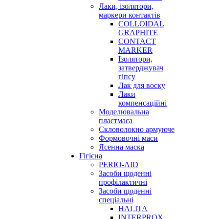
Лаки, ізолятори,
маркери контактів
COLLOIDAL
GRAPHITE
CONTACT
MARKER
Ізолятори,
затверджувач
гіпсу
Лак для воску
Лаки
компенсаційні
Моделювальна
пластмаса
Скловолокно армуюче
Формовочні маси
Ясенна маска
Гігієна
PERIO-AID
Засоби щоденні
профілактичні
Засоби щоденні
спеціальні
HALITA
INTERPROX