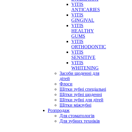
VITIS
ANTICARIES
VITIS
GINGIVAL
VITIS
HEALTHY
GUMS
VITIS
ORTHODONTIC
VITIS
SENSITIVE
VITIS
WHITENING
Засоби щоденні для
дітей
Флоси
Щітки зубні спеціальні
Щітки зубні щоденні
Щітки зубні для дітей
Щітки міжзубні
Розпродаж
Для стоматологів
Для зубних техніків