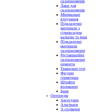
склоіономерів
Лаки для
склоіономерів
Мінімальне
втручання
Підкладочні
матеріали з
гідроксидом
кальцію та інші
Підкладочні
матеріали
склоіономерні
Реставраційні
склоіономерні
цементи
Травильні гелі
Фісурні
герметики
Штифти
волоконні
Інше
Ортопедія
Аксесуари
Альгінати
А-силікони