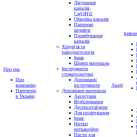
Лікування
каналів,
Ca(OH)2
Обробка каналів
Паперові
штифти
Інфор
Пломбування
каналів
Хірургія та
пародонтологія
Інше
Шовні матеріали
Інструменти
Про нас
стоматологічні
Про
Допоміжні
компанію
інструменти
Акції
Партнери
Допоміжні матеріали
в Україні
Аксесуари
Відбілювання
Десенситайзери
Для полірування
Інше
Нитки
ретракційні
Пасти для