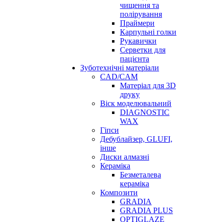
чищення та
полірування
Праймери
Карпульні голки
Рукавички
Серветки для
пацієнта
Зуботехнічні матеріали
CAD/CAM
Матеріал для 3D
друку
Віск моделювальний
DIAGNOSTIC
WAX
Гіпси
Дебублайзер, GLUFI,
інше
Диски алмазні
Кераміка
Безметалева
кераміка
Композити
GRADIA
GRADIA PLUS
OPTIGLAZE