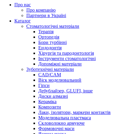
Про нас
Про компанію
Партнери в Україні
Каталог
Стоматологічні матеріали
Терапія
Ортопедія
Бори турбінні
Ендодонтія
Хірургія та пародонтологія
Інструменти стоматологічні
Допоміжні матеріали
Зуботехнічні матеріали
CAD/CAM
Віск моделювальний
Гіпси
Дебублайзер, GLUFI, інше
Диски алмазні
Кераміка
Композити
Лаки, ізолятори, маркери контактів
Моделювальна пластмаса
Скловолокно армуюче
Формовочні маси
Ясенна маска