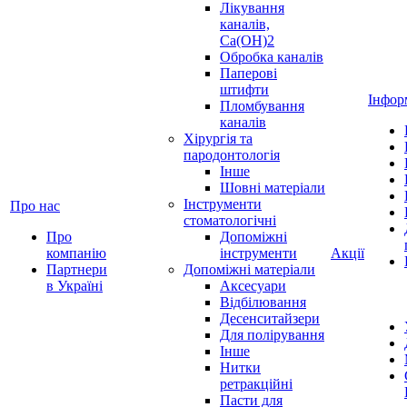
Лікування
каналів,
Ca(OH)2
Обробка каналів
Паперові
штифти
Інфор
Пломбування
каналів
Хірургія та
пародонтологія
Інше
Шовні матеріали
Інструменти
Про нас
стоматологічні
Про
Допоміжні
компанію
інструменти
Акції
Партнери
Допоміжні матеріали
в Україні
Аксесуари
Відбілювання
Десенситайзери
Для полірування
Інше
Нитки
ретракційні
Пасти для