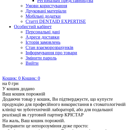
Регіональні представництва
Умови користування
Друковані матеріали
Мобільні додатки
Статті DENTAID EXPERTISE
Особистий кабінет
Персональні дані
Адреси доставки
Історія замовлень
Стан взаєморозрахунків
Інформування про товари
Змінити пароль
Вийти
Кошик:
0
Кошик:
0
на
0 грн
У кошик додано
Ваш кошик порожній
Додаючи товар у кошик, Ви підтверджуєте, що купуєте
продукцію для професійного використання в стоматологічній
клініці чи зуботехнічній лабораторії, або для подальшої
реалізації як гуртовий партнер КРІСТАР
На жаль, Ваш кошик порожній.
Виправити це непорозуміння дуже просто: