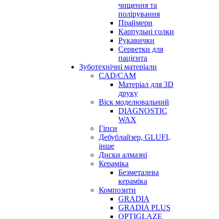
чищення та
полірування
Праймери
Карпульні голки
Рукавички
Серветки для
пацієнта
Зуботехнічні матеріали
CAD/CAM
Матеріал для 3D
друку
Віск моделювальний
DIAGNOSTIC
WAX
Гіпси
Дебублайзер, GLUFI,
інше
Диски алмазні
Кераміка
Безметалева
кераміка
Композити
GRADIA
GRADIA PLUS
OPTIGLAZE