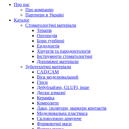
Про нас
Про компанію
Партнери в Україні
Каталог
Стоматологічні матеріали
Терапія
Ортопедія
Бори турбінні
Ендодонтія
Хірургія та пародонтологія
Інструменти стоматологічні
Допоміжні матеріали
Зуботехнічні матеріали
CAD/CAM
Віск моделювальний
Гіпси
Дебублайзер, GLUFI, інше
Диски алмазні
Кераміка
Композити
Лаки, ізолятори, маркери контактів
Моделювальна пластмаса
Скловолокно армуюче
Формовочні маси
Ясенна маска