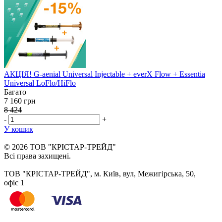
АКЦІЯ! G-aenial Universal Injectable + everX Flow + Essentia
Universal LoFlo/HiFlo
Багато
7 160 грн
8 424
-
+
У кошик
© 2026 ТОВ "КРІСТАР-ТРЕЙД"
Всі права захищені.
ТОВ "КРІСТАР-ТРЕЙД", м. Київ, вул, Межигірська, 50,
офіс 1