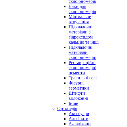
склоіономерів
Лаки для
склоіономерів
Мінімальне
втручання
Підкладочні
матеріали з
гідроксидом
кальцію та інші
Підкладочні
матеріали
склоіономерні
Реставраційні
склоіономерні
цементи
Травильні гелі
Фісурні
герметики
Штифти
волоконні
Інше
Ортопедія
Аксесуари
Альгінати
А-силікони