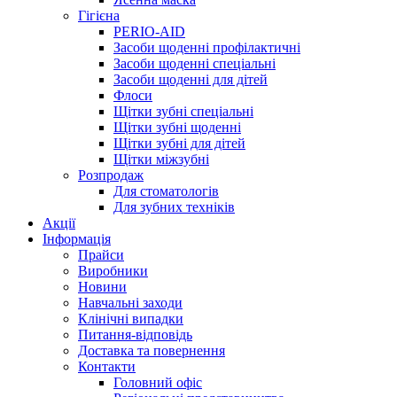
Гігієна
PERIO-AID
Засоби щоденні профілактичні
Засоби щоденні спеціальні
Засоби щоденні для дітей
Флоси
Щітки зубні спеціальні
Щітки зубні щоденні
Щітки зубні для дітей
Щітки міжзубні
Розпродаж
Для стоматологів
Для зубних техніків
Акції
Інформація
Прайси
Виробники
Новини
Навчальні заходи
Клінічні випадки
Питання-відповідь
Доставка та повернення
Контакти
Головний офіс