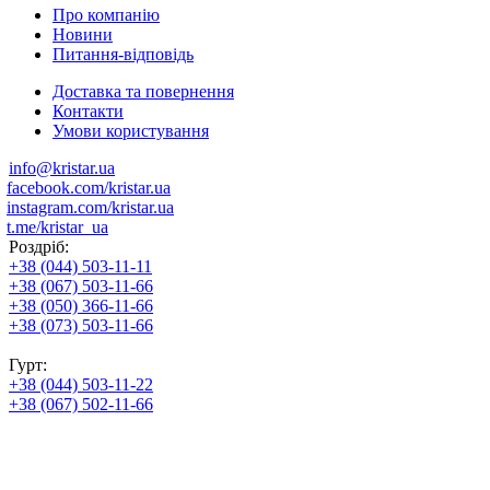
Про компанію
Новини
Питання-відповідь
Доставка та повернення
Контакти
Умови користування
info@kristar.ua
facebook.com/kristar.ua
instagram.com/kristar.ua
t.me/kristar_ua
Роздріб:
+38 (044) 503-11-11
+38 (067) 503-11-66
+38 (050) 366-11-66
+38 (073) 503-11-66
Гурт:
+38 (044) 503-11-22
+38 (067) 502-11-66