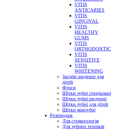
VITIS
ANTICARIES
VITIS
GINGIVAL
VITIS
HEALTHY
GUMS
VITIS
ORTHODONTIC
VITIS
SENSITIVE
VITIS
WHITENING
Засоби щоденні для
дітей
Флоси
Щітки зубні спеціальні
Щітки зубні щоденні
Щітки зубні для дітей
Щітки міжзубні
Розпродаж
Для стоматологів
Для зубних техніків