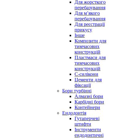
Для жорсткого
перебазування
Для м’якого
перебазування
Для реєстрації
прикусу
Інше
Композити для
тимчасових
конструкцій
Пластмаси для
тимчасових
конструкцій
С-силікони
Цементи для
фіксації
Бори турбінні
Алмазні бори
Карбідні бори
Контейнери
Ендодонтія
Гутаперчеві
штифти
Інструменти
ендодонтичні