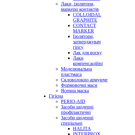
Лаки, ізолятори,
маркери контактів
COLLOIDAL
GRAPHITE
CONTACT
MARKER
Ізолятори,
затверджувач
гіпсу
Лак для воску
Лаки
компенсаційні
Моделювальна
пластмаса
Скловолокно армуюче
Формовочні маси
Ясенна маска
Гігієна
PERIO-AID
Засоби щоденні
профілактичні
Засоби щоденні
спеціальні
HALITA
INTERPROX