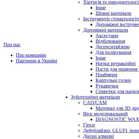
Хірургія та пародонтологі
Інше
Шовні матеріали
Інструменти стоматологіч
Допоміжні інструме
Допоміжні матеріали
Аксесуари
Відбілювання
Про нас
Десенситайзери
Для полірування
Про компанію
Інше
Партнери в Україні
Нитки ретракційні
Пасти для чищення 
Праймери
Карпульні голки
Рукавички
Серветки для паціє
Зуботехнічні матеріали
CAD/CAM
Матеріал для 3D др
Віск моделювальний
DIAGNOSTIC WA
Гіпси
Дебублайзер, GLUFI, інш
Диски алмазні