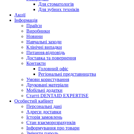
Для стоматологів
Для зубних техніків
Акції
Інформація
Прайси
Виробники
Новини
Навчальні заходи
Клінічні випадки
Питання-відповідь
Доставка та повернення
Контакти
Головний офіс
Регіональні представництва
Умови користування
Друковані матеріали
Мобільні додатки
Статті DENTAID EXPERTISE
Особистий кабінет
Персональні дані
Адреси доставки
Історія замовлень
Стан взаєморозрахунків
Інформування про товари
Змінити пароль