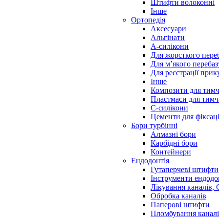
Штифти волоконні
Інше
Ортопедія
Аксесуари
Альгінати
А-силікони
Для жорсткого пере
Для м’якого переба
Для реєстрації прик
Інше
Композити для тимч
Пластмаси для тимч
С-силікони
Цементи для фіксаці
Бори турбінні
Алмазні бори
Карбідні бори
Контейнери
Ендодонтія
Гутаперчеві штифти
Інструменти ендодо
Лікування каналів,
Обробка каналів
Паперові штифти
Пломбування канал