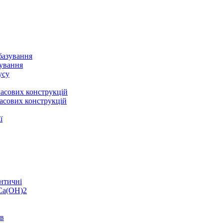
базування
зування
усу
асових конструкцій
асових конструкцій
ї
нтичні
 Ca(OH)2
ів