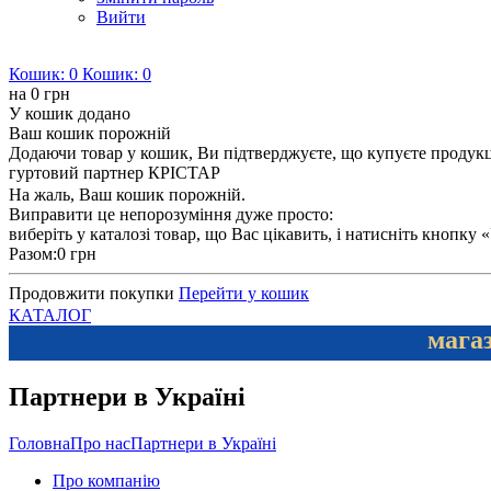
Вийти
Кошик:
0
Кошик:
0
на
0 грн
У кошик додано
Ваш кошик порожній
Додаючи товар у кошик, Ви підтверджуєте, що купуєте продукцію
гуртовий партнер КРІСТАР
На жаль, Ваш кошик порожній.
Виправити це непорозуміння дуже просто:
виберіть у каталозі товар, що Вас цікавить, і натисніть кнопку
Разом:
0 грн
Продовжити покупки
Перейти у кошик
КАТАЛОГ
магаз
Партнери в Україні
Головна
Про нас
Партнери в Україні
Про компанію