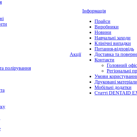
я
Інформація
ні
Прайси
нти
Виробники
Новини
Навчальні заходи
Клінічні випадки
Питання-відповідь
Акції
Доставка та поверн
Контакти
Головний офі
та полірування
Регіональні п
Умови користуванн
Друковані матеріал
Мобільні додатки
нта
Статті DENTAID E
уку
X
е