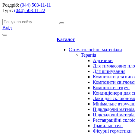
Роздріб:
(044) 503-11-11
Гурт:
(044) 503-11-22
Вхід
Каталог
Стоматологічні матеріали
Терапія
Адгезиви
Для тимчасових пл
Для шинування
Композити для виго
Композити світлово
Композити текучі
Кондиціонери для с
Лаки для склоіоном
Мінімальне втручан
Підкладочні матеріа
Підкладочні матеріа
Реставраційні скло
Травильні гелі
Фісурні герметики