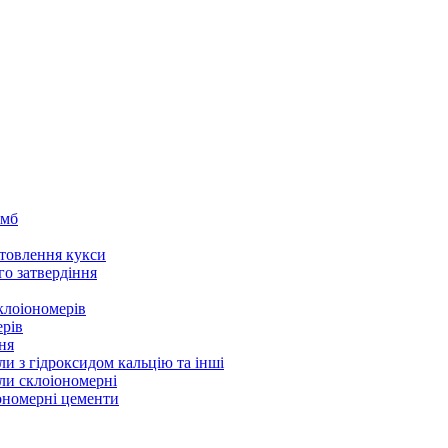
омб
товлення кукси
го затвердіння
клоіономерів
ерів
ня
ли з гідроксидом кальцію та інші
ли склоіономерні
іономерні цементи