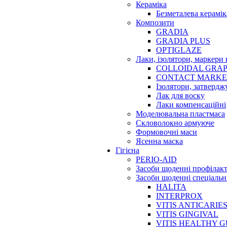
Кераміка
Безметалева керамік
Композити
GRADIA
GRADIA PLUS
OPTIGLAZE
Лаки, ізолятори, маркери 
COLLOIDAL GRAP
CONTACT MARK
Ізолятори, затвердж
Лак для воску
Лаки компенсаційні
Моделювальна пластмаса
Скловолокно армуюче
Формовочні маси
Ясенна маска
Гігієна
PERIO-AID
Засоби щоденні профілак
Засоби щоденні спеціальн
HALITA
INTERPROX
VITIS ANTICARIE
VITIS GINGIVAL
VITIS HEALTHY 