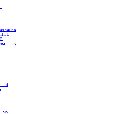
а
контактів
HITE
ER
увач гіпсу
тичні
і
S
GUMS