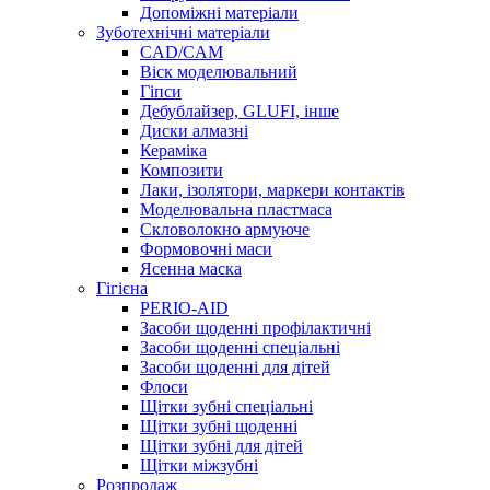
Допоміжні матеріали
Зуботехнічні матеріали
CAD/CAM
Віск моделювальний
Гіпси
Дебублайзер, GLUFI, інше
Диски алмазні
Кераміка
Композити
Лаки, ізолятори, маркери контактів
Моделювальна пластмаса
Скловолокно армуюче
Формовочні маси
Ясенна маска
Гігієна
PERIO-AID
Засоби щоденні профілактичні
Засоби щоденні спеціальні
Засоби щоденні для дітей
Флоси
Щітки зубні спеціальні
Щітки зубні щоденні
Щітки зубні для дітей
Щітки міжзубні
Розпродаж