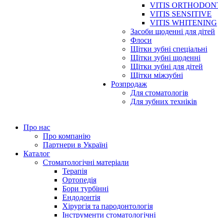
VITIS ORTHODON
VITIS SENSITIVE
VITIS WHITENING
Засоби щоденні для дітей
Флоси
Щітки зубні спеціальні
Щітки зубні щоденні
Щітки зубні для дітей
Щітки міжзубні
Розпродаж
Для стоматологів
Для зубних техніків
Про нас
Про компанію
Партнери в Україні
Каталог
Стоматологічні матеріали
Терапія
Ортопедія
Бори турбінні
Ендодонтія
Хірургія та пародонтологія
Інструменти стоматологічні