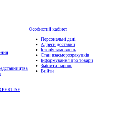
Особистий кабінет
Персональні дані
Адреси доставки
Історія замовлень
ення
Стан взаєморозрахунків
Інформування про товари
с
Змінити пароль
редставництва
Вийти
я
и
XPERTISE