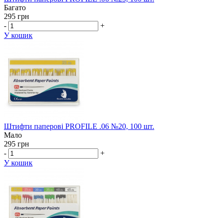
Багато
295 грн
-
+
У кошик
Штифти паперові PROFILE .06 №20, 100 шт.
Мало
295 грн
-
+
У кошик