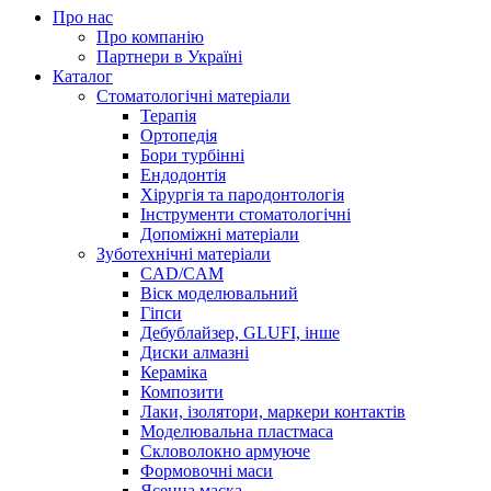
Про нас
Про компанію
Партнери в Україні
Каталог
Стоматологічні матеріали
Терапія
Ортопедія
Бори турбінні
Ендодонтія
Хірургія та пародонтологія
Інструменти стоматологічні
Допоміжні матеріали
Зуботехнічні матеріали
CAD/CAM
Віск моделювальний
Гіпси
Дебублайзер, GLUFI, інше
Диски алмазні
Кераміка
Композити
Лаки, ізолятори, маркери контактів
Моделювальна пластмаса
Скловолокно армуюче
Формовочні маси
Ясенна маска