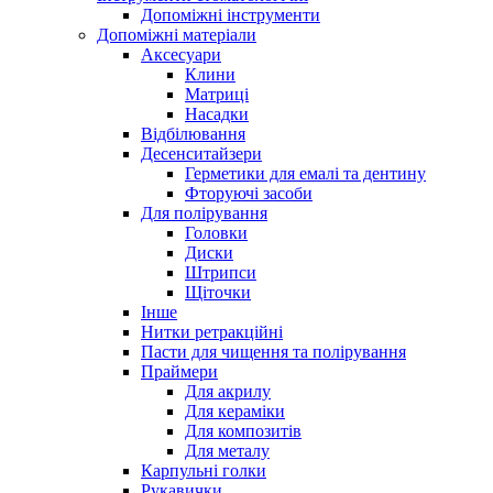
Допоміжні інструменти
Допоміжні матеріали
Аксесуари
Клини
Матриці
Насадки
Відбілювання
Десенситайзери
Герметики для емалі та дентину
Фторуючі засоби
Для полірування
Головки
Диски
Штрипси
Щіточки
Інше
Нитки ретракційні
Пасти для чищення та полірування
Праймери
Для акрилу
Для кераміки
Для композитів
Для металу
Карпульні голки
Рукавички