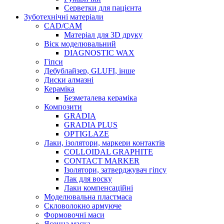
Серветки для пацієнта
Зуботехнічні матеріали
CAD/CAM
Матеріал для 3D друку
Віск моделювальний
DIAGNOSTIC WAX
Гіпси
Дебублайзер, GLUFI, інше
Диски алмазні
Кераміка
Безметалева кераміка
Композити
GRADIA
GRADIA PLUS
OPTIGLAZE
Лаки, ізолятори, маркери контактів
COLLOIDAL GRAPHITE
CONTACT MARKER
Ізолятори, затверджувач гіпсу
Лак для воску
Лаки компенсаційні
Моделювальна пластмаса
Скловолокно армуюче
Формовочні маси
Ясенна маска