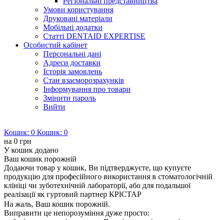
Регіональні представництва
Умови користування
Друковані матеріали
Мобільні додатки
Статті DENTAID EXPERTISE
Особистий кабінет
Персональні дані
Адреси доставки
Історія замовлень
Стан взаєморозрахунків
Інформування про товари
Змінити пароль
Вийти
Кошик:
0
Кошик:
0
на
0 грн
У кошик додано
Ваш кошик порожній
Додаючи товар у кошик, Ви підтверджуєте, що купуєте
продукцію для професійного використання в стоматологічній
клініці чи зуботехнічній лабораторії, або для подальшої
реалізації як гуртовий партнер КРІСТАР
На жаль, Ваш кошик порожній.
Виправити це непорозуміння дуже просто: