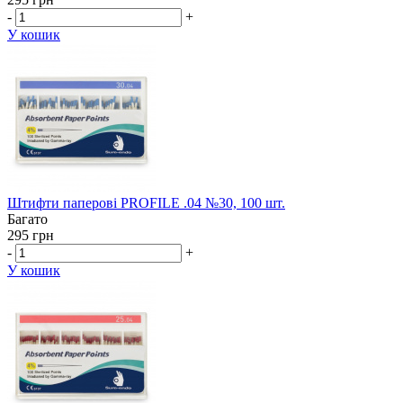
-
+
У кошик
Штифти паперові PROFILE .04 №30, 100 шт.
Багато
295 грн
-
+
У кошик