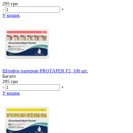
295 грн
-
+
У кошик
Штифти паперові PROTAPER F2, 100 шт.
Багато
295 грн
-
+
У кошик