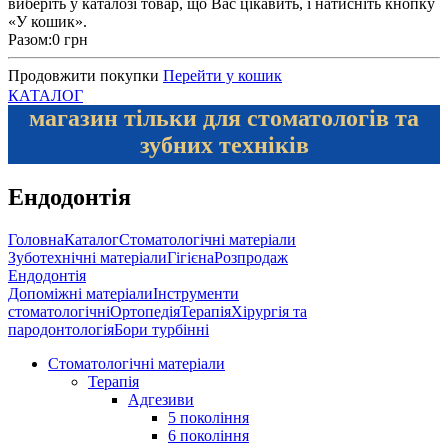
виберіть у каталозі товар, що Вас цікавить, і натисніть кнопку
«У кошик».
Разом:
0 грн
Продовжити покупки
Перейти у кошик
КАТАЛОГ
магазин тільки для стоматологів та
зубних техніків
Ендодонтія
Головна
Каталог
Стоматологічні матеріали
Зуботехнічні матеріали
Гігієна
Розпродаж
Ендодонтія
Допоміжні матеріали
Інструменти
стоматологічні
Ортопедія
Терапія
Хірургія та
пародонтологія
Бори турбінні
Стоматологічні матеріали
Терапія
Адгезиви
5 покоління
6 покоління