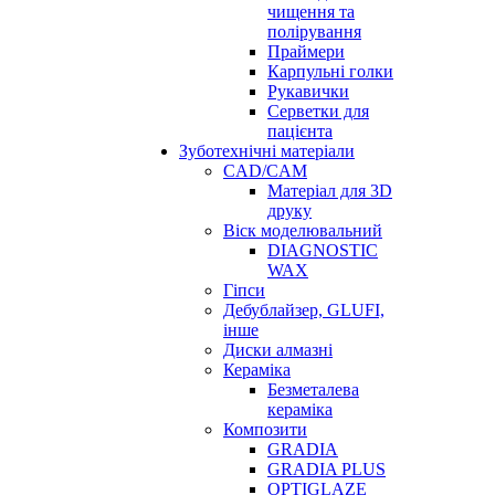
чищення та
полірування
Праймери
Карпульні голки
Рукавички
Серветки для
пацієнта
Зуботехнічні матеріали
CAD/CAM
Матеріал для 3D
друку
Віск моделювальний
DIAGNOSTIC
WAX
Гіпси
Дебублайзер, GLUFI,
інше
Диски алмазні
Кераміка
Безметалева
кераміка
Композити
GRADIA
GRADIA PLUS
OPTIGLAZE