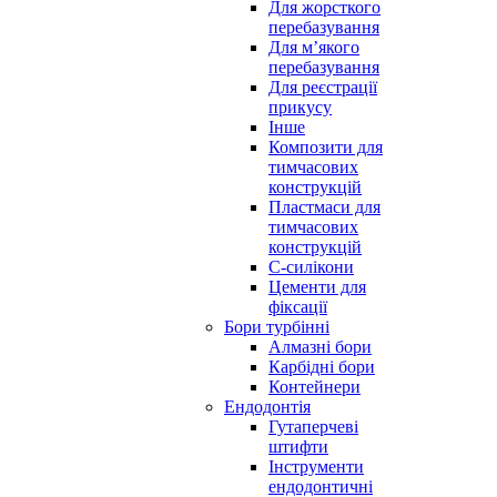
Для жорсткого
перебазування
Для м’якого
перебазування
Для реєстрації
прикусу
Інше
Композити для
тимчасових
конструкцій
Пластмаси для
тимчасових
конструкцій
С-силікони
Цементи для
фіксації
Бори турбінні
Алмазні бори
Карбідні бори
Контейнери
Ендодонтія
Гутаперчеві
штифти
Інструменти
ендодонтичні