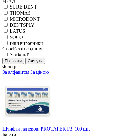
Бренд
SURE DENT
THOMAS
MICRODONT
DENTSPLY
LATUS
SOCO
Інші виробники
Спосіб затвердіння
Хімічний
Показати
Скинути
Фільтр
За алфавітом
За ціною
Штифти паперові PROTAPER F3, 100 шт.
Багато