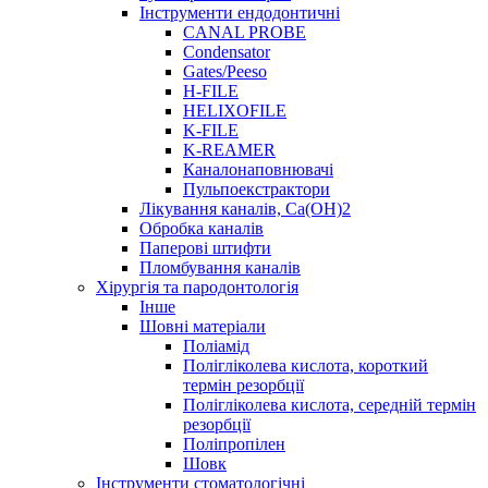
Інструменти ендодонтичні
CANAL PROBE
Condensator
Gates/Peeso
H-FILE
HELIXOFILE
K-FILE
K-REAMER
Каналонаповнювачі
Пульпоекстрактори
Лікування каналів, Ca(OH)2
Обробка каналів
Паперові штифти
Пломбування каналів
Хірургія та пародонтологія
Інше
Шовні матеріали
Поліамід
Полігліколева кислота, короткий
термін резорбції
Полігліколева кислота, середній термін
резорбції
Поліпропілен
Шовк
Інструменти стоматологічні