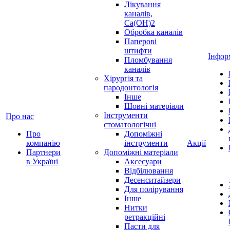
Лікування
каналів,
Ca(OH)2
Обробка каналів
Паперові
штифти
Інфор
Пломбування
каналів
Хірургія та
пародонтологія
Інше
Шовні матеріали
Інструменти
Про нас
стоматологічні
Про
Допоміжні
компанію
інструменти
Акції
Партнери
Допоміжні матеріали
в Україні
Аксесуари
Відбілювання
Десенситайзери
Для полірування
Інше
Нитки
ретракційні
Пасти для