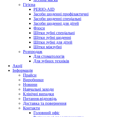
Гігієна
PERIO-AID
Засоби щоденні профілактичні
Засоби щоденні спеціальні
Засоби щоденні для дітей
Флоси
Щітки зубні спеціальні
Щітки зубні щоденні
Щітки зубні для дітей
Щітки міжзубні
Розпродаж
Для стоматологів
Для зубних техніків
Акції
Інформація
Прайси
Виробники
Новини
Навчальні заходи
Клінічні випадки
Питання-відповідь
Доставка та повернення
Контакти
Головний офіс