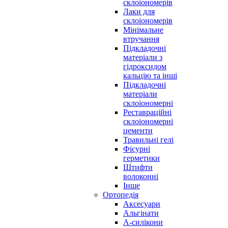
склоіономерів
Лаки для
склоіономерів
Мінімальне
втручання
Підкладочні
матеріали з
гідроксидом
кальцію та інші
Підкладочні
матеріали
склоіономерні
Реставраційні
склоіономерні
цементи
Травильні гелі
Фісурні
герметики
Штифти
волоконні
Інше
Ортопедія
Аксесуари
Альгінати
А-силікони