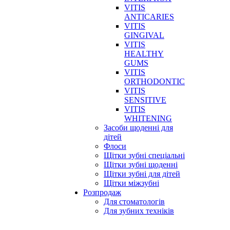
VITIS
ANTICARIES
VITIS
GINGIVAL
VITIS
HEALTHY
GUMS
VITIS
ORTHODONTIC
VITIS
SENSITIVE
VITIS
WHITENING
Засоби щоденні для
дітей
Флоси
Щітки зубні спеціальні
Щітки зубні щоденні
Щітки зубні для дітей
Щітки міжзубні
Розпродаж
Для стоматологів
Для зубних техніків