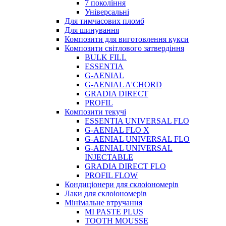
7 покоління
Універсальні
Для тимчасових пломб
Для шинування
Композити для виготовлення кукси
Композити світлового затвердіння
BULK FILL
ESSENTIA
G-AENIAL
G-AENIAL A'CHORD
GRADIA DIRECT
PROFIL
Композити текучі
ESSENTIA UNIVERSAL FLO
G-AENIAL FLO X
G-AENIAL UNIVERSAL FLO
G-AENIAL UNIVERSAL
INJECTABLE
GRADIA DIRECT FLO
PROFIL FLOW
Кондиціонери для склоіономерів
Лаки для склоіономерів
Мінімальне втручання
MI PASTE PLUS
TOOTH MOUSSE