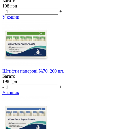
Багато
198 грн
-
+
У кошик
Штифти паперові №70, 200 шт.
Багато
198 грн
-
+
У кошик