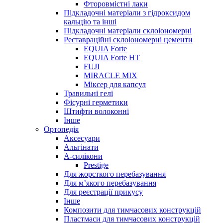
Фторовмістні лаки
Підкладочні матеріали з гідроксидом
кальцію та інші
Підкладочні матеріали склоіономерні
Реставраційні склоіономерні цементи
EQUIA Forte
EQUIA Forte HT
FUJI
MIRACLE MIX
Міксер для капсул
Травильні гелі
Фісурні герметики
Штифти волоконні
Інше
Ортопедія
Аксесуари
Альгінати
А-силікони
Prestige
Для жорсткого перебазування
Для м’якого перебазування
Для реєстрації прикусу
Інше
Композити для тимчасових конструкцій
Пластмаси для тимчасових конструкцій