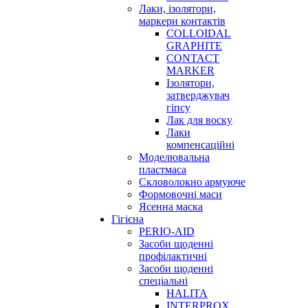
Лаки, ізолятори,
маркери контактів
COLLOIDAL
GRAPHITE
CONTACT
MARKER
Ізолятори,
затверджувач
гіпсу
Лак для воску
Лаки
компенсаційні
Моделювальна
пластмаса
Скловолокно армуюче
Формовочні маси
Ясенна маска
Гігієна
PERIO-AID
Засоби щоденні
профілактичні
Засоби щоденні
спеціальні
HALITA
INTERPROX