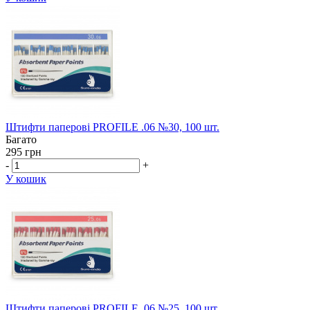
Штифти паперові PROFILE .06 №30, 100 шт.
Багато
295 грн
-
+
У кошик
Штифти паперові PROFILE .06 №25, 100 шт.