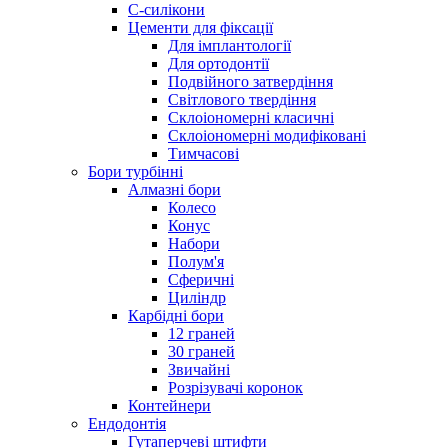
С-силікони
Цементи для фіксації
Для імплантології
Для ортодонтії
Подвійного затвердіння
Світлового твердіння
Склоіономерні класичні
Склоіономерні модифіковані
Тимчасові
Бори турбінні
Алмазні бори
Колесо
Конус
Набори
Полум'я
Сферичні
Циліндр
Карбідні бори
12 граней
30 граней
Звичайні
Розрізувачі коронок
Контейнери
Ендодонтія
Гутаперчеві штифти