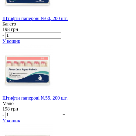
Штифти паперові №60, 200 шт.
Багато
198 грн
-
+
У кошик
Штифти паперові №55, 200 шт.
Мало
198 грн
-
+
У кошик