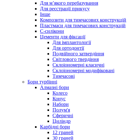
Для м’якого перебазування
Для реєстрації прикусу
Інше
Композити для тимчасових конструкцій
Пластмаси для тимчасових конструкцій
С-силікони
Цементи для фіксації
Для імплантології
Для ортодонтії
Подвійного затвердіння
Світлового твердіння
Склоіономерні класичні
Склоіономерні модифіковані
Тимчасові
Бори турбінні
Алмазні бори
Колесо
Конус
Набори
Полум'я
Сферичні
Циліндр
Карбідні бори
12 граней
30 граней