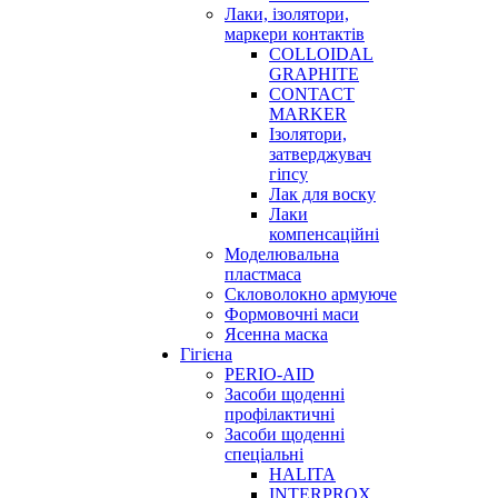
Лаки, ізолятори,
маркери контактів
COLLOIDAL
GRAPHITE
CONTACT
MARKER
Ізолятори,
затверджувач
гіпсу
Лак для воску
Лаки
компенсаційні
Моделювальна
пластмаса
Скловолокно армуюче
Формовочні маси
Ясенна маска
Гігієна
PERIO-AID
Засоби щоденні
профілактичні
Засоби щоденні
спеціальні
HALITA
INTERPROX