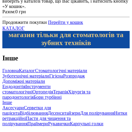
виберіть у каталозі товар, що Вас цікавить, і натисніть кнопку
«У кошик».
Разом:
0 грн
Продовжити покупки
Перейти у кошик
КАТАЛОГ
магазин тільки для стоматологів та
зубних техніків
Інше
Головна
Каталог
Стоматологічні матеріали
Зуботехнічні матеріали
Гігієна
Розпродаж
Допоміжні матеріали
Ендодонтія
Інструменти
стоматологічні
Ортопедія
Терапія
Хірургія та
пародонтологія
Бори турбінні
Інше
Аксесуари
Серветки для
пацієнта
Відбілювання
Десенситайзери
Для полірування
Нитки
ретракційні
Пасти для чищення та
полірування
Праймери
Рукавички
Карпульні голки