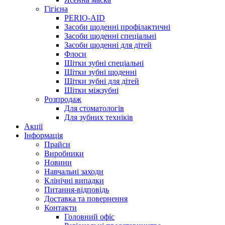
Гігієна
PERIO-AID
Засоби щоденні профілактичні
Засоби щоденні спеціальні
Засоби щоденні для дітей
Флоси
Щітки зубні спеціальні
Щітки зубні щоденні
Щітки зубні для дітей
Щітки міжзубні
Розпродаж
Для стоматологів
Для зубних техніків
Акції
Інформація
Прайси
Виробники
Новини
Навчальні заходи
Клінічні випадки
Питання-відповідь
Доставка та повернення
Контакти
Головний офіс