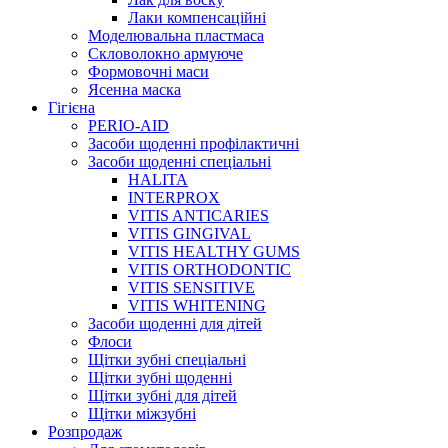
Лаки компенсаційні
Моделювальна пластмаса
Скловолокно армуюче
Формовочні маси
Ясенна маска
Гігієна
PERIO-AID
Засоби щоденні профілактичні
Засоби щоденні спеціальні
HALITA
INTERPROX
VITIS ANTICARIES
VITIS GINGIVAL
VITIS HEALTHY GUMS
VITIS ORTHODONTIC
VITIS SENSITIVE
VITIS WHITENING
Засоби щоденні для дітей
Флоси
Щітки зубні спеціальні
Щітки зубні щоденні
Щітки зубні для дітей
Щітки міжзубні
Розпродаж