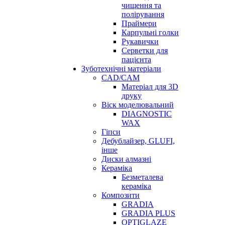
чищення та
полірування
Праймери
Карпульні голки
Рукавички
Серветки для
пацієнта
Зуботехнічні матеріали
CAD/CAM
Матеріал для 3D
друку
Віск моделювальний
DIAGNOSTIC
WAX
Гіпси
Дебублайзер, GLUFI,
інше
Диски алмазні
Кераміка
Безметалева
кераміка
Композити
GRADIA
GRADIA PLUS
OPTIGLAZE