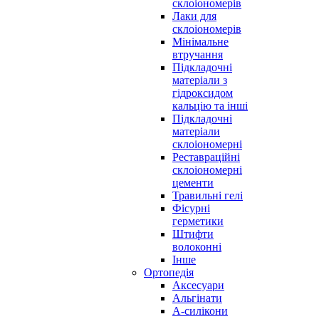
склоіономерів
Лаки для
склоіономерів
Мінімальне
втручання
Підкладочні
матеріали з
гідроксидом
кальцію та інші
Підкладочні
матеріали
склоіономерні
Реставраційні
склоіономерні
цементи
Травильні гелі
Фісурні
герметики
Штифти
волоконні
Інше
Ортопедія
Аксесуари
Альгінати
А-силікони