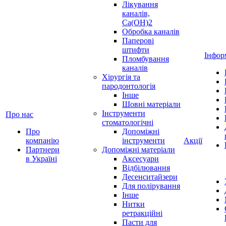
Лікування
каналів,
Ca(OH)2
Обробка каналів
Паперові
штифти
Інфор
Пломбування
каналів
Хірургія та
пародонтологія
Інше
Шовні матеріали
Інструменти
Про нас
стоматологічні
Про
Допоміжні
компанію
інструменти
Акції
Партнери
Допоміжні матеріали
в Україні
Аксесуари
Відбілювання
Десенситайзери
Для полірування
Інше
Нитки
ретракційні
Пасти для