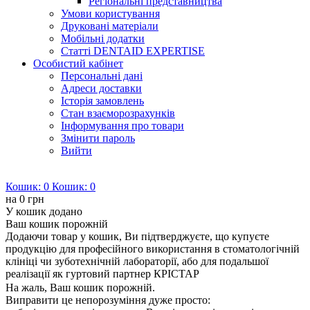
Регіональні представництва
Умови користування
Друковані матеріали
Мобільні додатки
Статті DENTAID EXPERTISE
Особистий кабінет
Персональні дані
Адреси доставки
Історія замовлень
Стан взаєморозрахунків
Інформування про товари
Змінити пароль
Вийти
Кошик:
0
Кошик:
0
на
0 грн
У кошик додано
Ваш кошик порожній
Додаючи товар у кошик, Ви підтверджуєте, що купуєте
продукцію для професійного використання в стоматологічній
клініці чи зуботехнічній лабораторії, або для подальшої
реалізації як гуртовий партнер КРІСТАР
На жаль, Ваш кошик порожній.
Виправити це непорозуміння дуже просто: