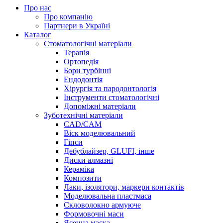
Про нас
Про компанію
Партнери в Україні
Каталог
Стоматологічні матеріали
Терапія
Ортопедія
Бори турбінні
Ендодонтія
Хірургія та пародонтологія
Інструменти стоматологічні
Допоміжні матеріали
Зуботехнічні матеріали
CAD/CAM
Віск моделювальний
Гіпси
Дебублайзер, GLUFI, інше
Диски алмазні
Кераміка
Композити
Лаки, ізолятори, маркери контактів
Моделювальна пластмаса
Скловолокно армуюче
Формовочні маси
Ясенна маска