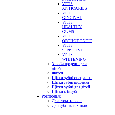
VITIS
ANTICARIES
VITIS
GINGIVAL
VITIS
HEALTHY
GUMS
VITIS
ORTHODONTIC
VITIS
SENSITIVE
VITIS
WHITENING
Засоби щоденні для
дітей
Флоси
Щітки зубні спеціальні
Щітки зубні щоденні
Щітки зубні для дітей
Щітки міжзубні
Розпродаж
Для стоматологів
Для зубних техніків