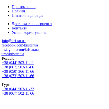
Про компанію
Новини
Питання-відповідь
Доставка та повернення
Контакти
Умови користування
info@kristar.ua
facebook.com/kristar.ua
instagram.com/kristar.ua
t.me/kristar_ua
Роздріб:
+38 (044) 503-11-11
+38 (067) 503-11-66
+38 (050) 366-11-66
+38 (073) 503-11-66
Гурт:
+38 (044) 503-11-22
+38 (067) 502-11-66