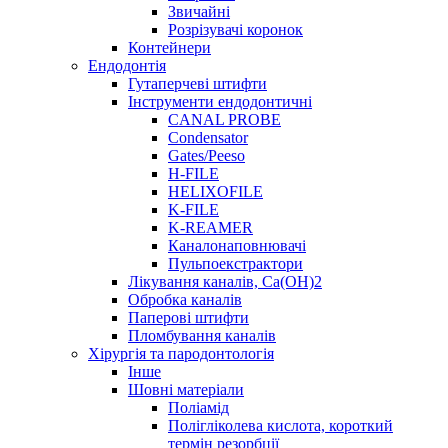
Звичайні
Розрізувачі коронок
Контейнери
Ендодонтія
Гутаперчеві штифти
Інструменти ендодонтичні
CANAL PROBE
Condensator
Gates/Peeso
H-FILE
HELIXOFILE
K-FILE
K-REAMER
Каналонаповнювачі
Пульпоекстрактори
Лікування каналів, Ca(OH)2
Обробка каналів
Паперові штифти
Пломбування каналів
Хірургія та пародонтологія
Інше
Шовні матеріали
Поліамід
Полігліколева кислота, короткий
термін резорбції