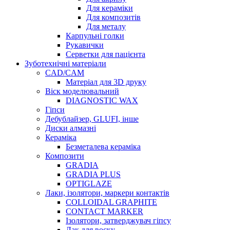
Для кераміки
Для композитів
Для металу
Карпульні голки
Рукавички
Серветки для пацієнта
Зуботехнічні матеріали
CAD/CAM
Матеріал для 3D друку
Віск моделювальний
DIAGNOSTIC WAX
Гіпси
Дебублайзер, GLUFI, інше
Диски алмазні
Кераміка
Безметалева кераміка
Композити
GRADIA
GRADIA PLUS
OPTIGLAZE
Лаки, ізолятори, маркери контактів
COLLOIDAL GRAPHITE
CONTACT MARKER
Ізолятори, затверджувач гіпсу
Лак для воску