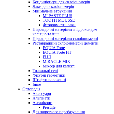
Кондиціонери для склоіономерів
Лаки для склоіономерів
Мінімальне втручання
MI PASTE PLUS
TOOTH MOUSSE
Фторовмістні лаки
Підкладочні матеріали з гідроксидом
кальцію та інші
Підкладочні матеріали склоіономерні
Реставраційні склоіономерні цементи
EQUIA Forte
EQUIA Forte HT
FUJI
MIRACLE MIX
Міксер для капсул
Травильні гелі
Фісурні герметики
Штифти волоконні
Інше
Ортопедія
Аксесуари
Альгінати
А-силікони
Prestige
Для жорсткого перебазування