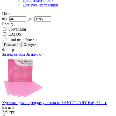
Для стоматологів
Для зубних техніків
Ціна
від
до
Бренд
Solventum
LATUS
Інші виробники
Показати
Скинути
Фільтр
За алфавітом
За ціною
Хустини для кофердаму латексні SANCTUARY 6х6, 36 шт.
Багато
329 грн