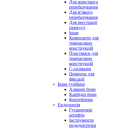
Для жорсткого
перебазування
Для м’якого
перебазування
Для реєстрації
прикусу
Інше
Композити для
тимчасових
конструкцій
Пластмаси для
тимчасових
конструкцій
С-силікони
Цементи для
фіксації
Бори турбінні
Алмазні бори
Карбідні бори
Контейнери
Ендодонтія
Гутаперчеві
штифти
Інструменти
ендодонтичні