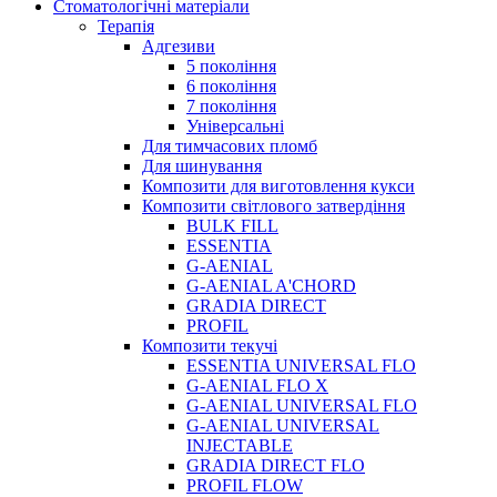
Стоматологічні матеріали
Терапія
Адгезиви
5 покоління
6 покоління
7 покоління
Універсальні
Для тимчасових пломб
Для шинування
Композити для виготовлення кукси
Композити світлового затвердіння
BULK FILL
ESSENTIA
G-AENIAL
G-AENIAL A'CHORD
GRADIA DIRECT
PROFIL
Композити текучі
ESSENTIA UNIVERSAL FLO
G-AENIAL FLO X
G-AENIAL UNIVERSAL FLO
G-AENIAL UNIVERSAL
INJECTABLE
GRADIA DIRECT FLO
PROFIL FLOW