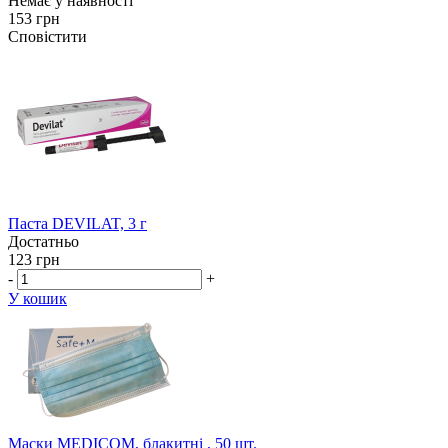
Немає у наявності
153 грн
Сповістити
Паста DEVILAT, 3 г
Достатньо
123 грн
-
+
У кошик
Маски MEDICOM, блакитні , 50 шт.