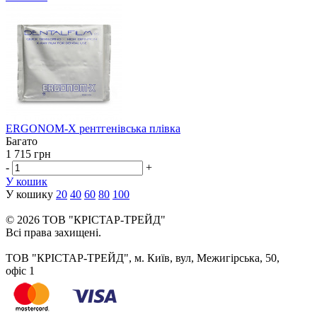
ERGONOM-X рентгенівська плівка
Багато
1 715 грн
-
+
У кошик
У кошику
20
40
60
80
100
© 2026 ТОВ "КРІСТАР-ТРЕЙД"
Всі права захищені.
ТОВ "КРІСТАР-ТРЕЙД", м. Київ, вул, Межигірська, 50,
офіс 1