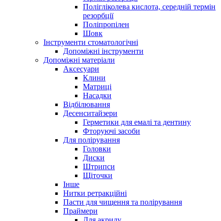
Полігліколева кислота, середній термін
резорбції
Поліпропілен
Шовк
Інструменти стоматологічні
Допоміжні інструменти
Допоміжні матеріали
Аксесуари
Клини
Матриці
Насадки
Відбілювання
Десенситайзери
Герметики для емалі та дентину
Фторуючі засоби
Для полірування
Головки
Диски
Штрипси
Щіточки
Інше
Нитки ретракційні
Пасти для чищення та полірування
Праймери
Для акрилу