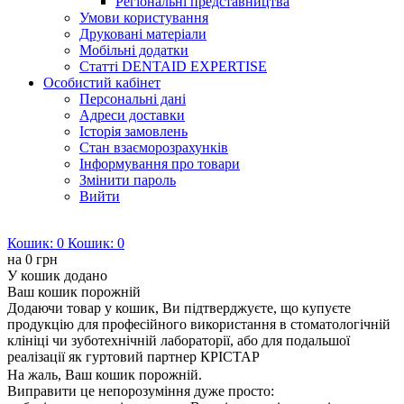
Регіональні представництва
Умови користування
Друковані матеріали
Мобільні додатки
Статті DENTAID EXPERTISE
Особистий кабінет
Персональні дані
Адреси доставки
Історія замовлень
Стан взаєморозрахунків
Інформування про товари
Змінити пароль
Вийти
Кошик:
0
Кошик:
0
на
0 грн
У кошик додано
Ваш кошик порожній
Додаючи товар у кошик, Ви підтверджуєте, що купуєте
продукцію для професійного використання в стоматологічній
клініці чи зуботехнічній лабораторії, або для подальшої
реалізації як гуртовий партнер КРІСТАР
На жаль, Ваш кошик порожній.
Виправити це непорозуміння дуже просто: