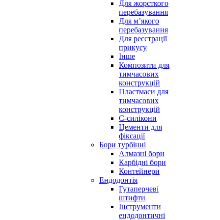
Для жорсткого
перебазування
Для м’якого
перебазування
Для реєстрації
прикусу
Інше
Композити для
тимчасових
конструкцій
Пластмаси для
тимчасових
конструкцій
С-силікони
Цементи для
фіксації
Бори турбінні
Алмазні бори
Карбідні бори
Контейнери
Ендодонтія
Гутаперчеві
штифти
Інструменти
ендодонтичні