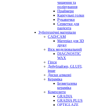
чищення та
полірування
Праймери
Карпульні голки
Рукавички
Серветки для
пацієнта
Зуботехнічні матеріали
CAD/CAM
Матеріал для 3D
друку
Віск моделювальний
DIAGNOSTIC
WAX
Гіпси
Дебублайзер, GLUFI,
інше
Диски алмазні
Кераміка
Безметалева
кераміка
Композити
GRADIA
GRADIA PLUS
OPTIGLAZE