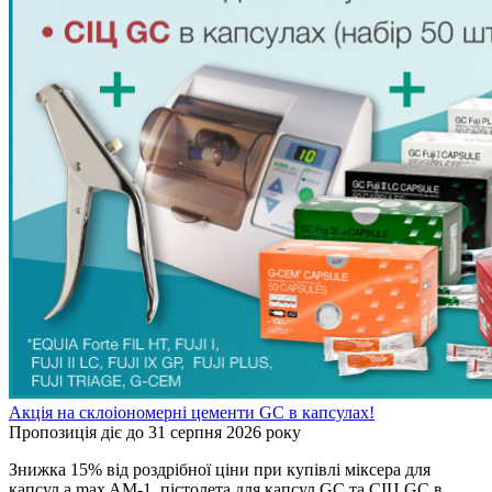
Акція на склоіономерні цементи GC в капсулах!
Пропозиція діє до 31 серпня 2026 року
Знижка 15% від роздрібної ціни при купівлі міксера для
капсул a.max AM-1, пістолета для капсул GC та СІЦ GC в