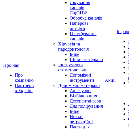
Лікування
каналів,
Ca(OH)2
Обробка каналів
Паперові
штифти
Інфор
Пломбування
каналів
Хірургія та
пародонтологія
Інше
Шовні матеріали
Інструменти
Про нас
стоматологічні
Про
Допоміжні
компанію
інструменти
Акції
Партнери
Допоміжні матеріали
в Україні
Аксесуари
Відбілювання
Десенситайзери
Для полірування
Інше
Нитки
ретракційні
Пасти для