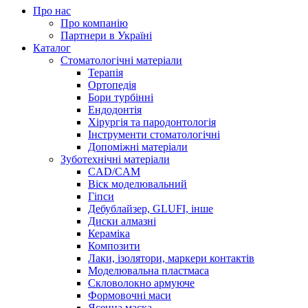
Про нас
Про компанію
Партнери в Україні
Каталог
Стоматологічні матеріали
Терапія
Ортопедія
Бори турбінні
Ендодонтія
Хірургія та пародонтологія
Інструменти стоматологічні
Допоміжні матеріали
Зуботехнічні матеріали
CAD/CAM
Віск моделювальний
Гіпси
Дебублайзер, GLUFI, інше
Диски алмазні
Кераміка
Композити
Лаки, ізолятори, маркери контактів
Моделювальна пластмаса
Скловолокно армуюче
Формовочні маси
Ясенна маска