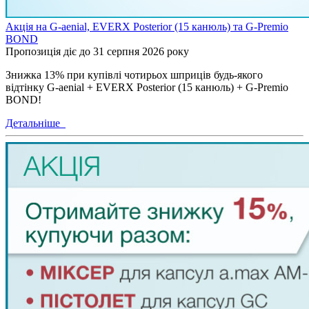
Акція на G-aenial, EVERX Posterior (15 канюль) та G-Premio
BOND
Пропозиція діє до 31 серпня 2026 року
Знижка 13% при купівлі чотирьох шприців будь-якого
відтінку G-aenial + EVERX Posterior (15 канюль) + G-Premio
BOND!
Детальніше