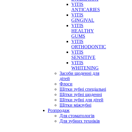
VITIS
ANTICARIES
VITIS
GINGIVAL
VITIS
HEALTHY
GUMS
VITIS
ORTHODONTIC
VITIS
SENSITIVE
VITIS
WHITENING
Засоби щоденні для
дітей
Флоси
Щітки зубні спеціальні
Щітки зубні щоденні
Щітки зубні для дітей
Щітки міжзубні
Розпродаж
Для стоматологів
Для зубних техніків