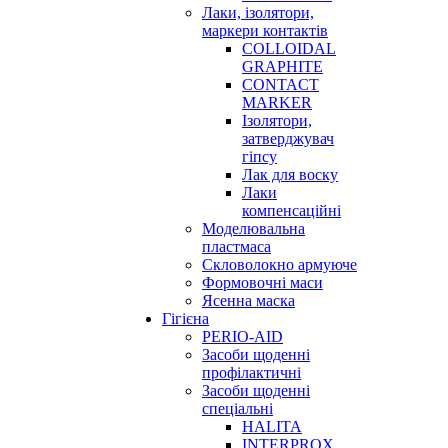
Лаки, ізолятори,
маркери контактів
COLLOIDAL
GRAPHITE
CONTACT
MARKER
Ізолятори,
затверджувач
гіпсу
Лак для воску
Лаки
компенсаційні
Моделювальна
пластмаса
Скловолокно армуюче
Формовочні маси
Ясенна маска
Гігієна
PERIO-AID
Засоби щоденні
профілактичні
Засоби щоденні
спеціальні
HALITA
INTERPROX