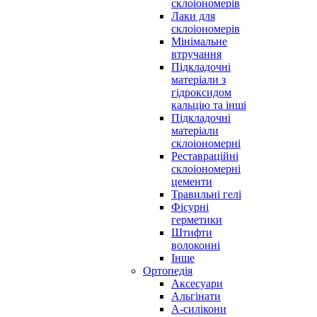
склоіономерів
Лаки для
склоіономерів
Мінімальне
втручання
Підкладочні
матеріали з
гідроксидом
кальцію та інші
Підкладочні
матеріали
склоіономерні
Реставраційні
склоіономерні
цементи
Травильні гелі
Фісурні
герметики
Штифти
волоконні
Інше
Ортопедія
Аксесуари
Альгінати
А-силікони