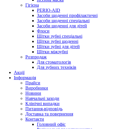
Гігієна
PERIO-AID
Засоби щоденні профілактичні
Засоби щоденні спеціальні
Засоби щоденні для дітей
Флоси
Щітки зубні спеціальні
Щітки зубні щоденні
Щітки зубні для дітей
Щітки міжзубні
Розпродаж
Для стоматологів
Для зубних техніків
Акції
Інформація
Прайси
Виробники
Новини
Навчальні заходи
Клінічні випадки
Питання-відповідь
Доставка та повернення
Контакти
Головний офіс