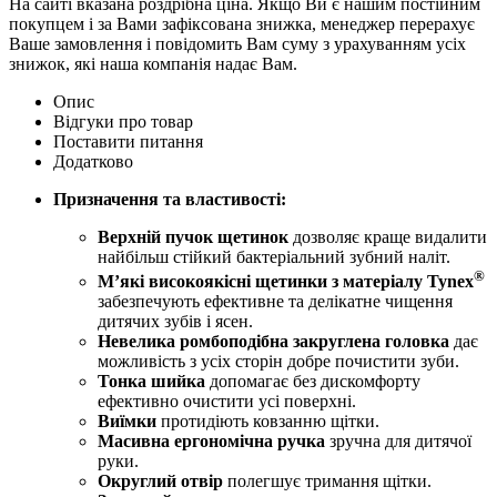
На сайті вказана роздрібна ціна. Якщо Ви є нашим постійним
покупцем і за Вами зафіксована знижка, менеджер перерахує
Ваше замовлення і повідомить Вам суму з урахуванням усіх
знижок, які наша компанія надає Вам.
Опис
Відгуки про товар
Поставити питання
Додатково
Призначення та властивості:
Верхній пучок щетинок
дозволяє краще видалити
найбільш стійкий бактеріальний зубний наліт.
®
М’які високоякісні щетинки з матеріалу Tynex
забезпечують ефективне та делікатне чищення
дитячих зубів і ясен.
Невелика ромбоподібна закруглена головка
дає
можливість з усіх сторін добре почистити зуби.
Тонка шийка
допомагає без дискомфорту
ефективно очистити усі поверхні.
Виїмки
протидіють ковзанню щітки.
Масивна ергономічна ручка
зручна для дитячої
руки.
Округлий отвір
полегшує тримання щітки.