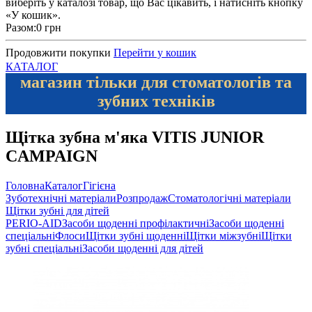
виберіть у каталозі товар, що Вас цікавить, і натисніть кнопку
«У кошик».
Разом:
0 грн
Продовжити покупки
Перейти у кошик
КАТАЛОГ
магазин тільки для стоматологів та
зубних техніків
Щітка зубна м'яка VITIS JUNIOR
CAMPAIGN
Головна
Каталог
Гігієна
Зуботехнічні матеріали
Розпродаж
Стоматологічні матеріали
Щітки зубні для дітей
PERIO-AID
Засоби щоденні профілактичні
Засоби щоденні
спеціальні
Флоси
Щітки зубні щоденні
Щітки міжзубні
Щітки
зубні спеціальні
Засоби щоденні для дітей