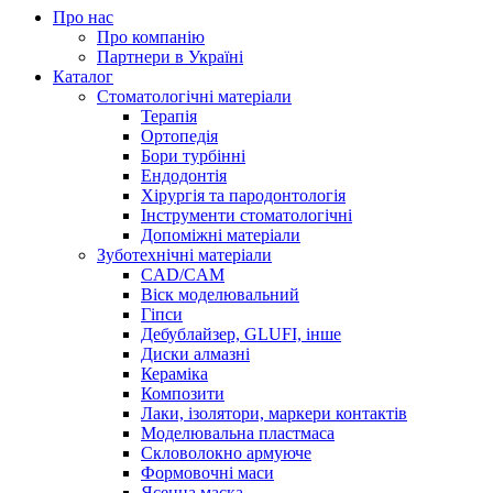
Про нас
Про компанію
Партнери в Україні
Каталог
Стоматологічні матеріали
Терапія
Ортопедія
Бори турбінні
Ендодонтія
Хірургія та пародонтологія
Інструменти стоматологічні
Допоміжні матеріали
Зуботехнічні матеріали
CAD/CAM
Віск моделювальний
Гіпси
Дебублайзер, GLUFI, інше
Диски алмазні
Кераміка
Композити
Лаки, ізолятори, маркери контактів
Моделювальна пластмаса
Скловолокно армуюче
Формовочні маси
Ясенна маска