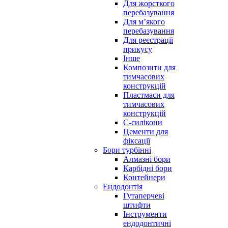
Для жорсткого
перебазування
Для м’якого
перебазування
Для реєстрації
прикусу
Інше
Композити для
тимчасових
конструкцій
Пластмаси для
тимчасових
конструкцій
С-силікони
Цементи для
фіксації
Бори турбінні
Алмазні бори
Карбідні бори
Контейнери
Ендодонтія
Гутаперчеві
штифти
Інструменти
ендодонтичні