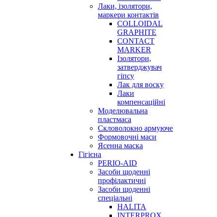
Лаки, ізолятори,
маркери контактів
COLLOIDAL
GRAPHITE
CONTACT
MARKER
Ізолятори,
затверджувач
гіпсу
Лак для воску
Лаки
компенсаційні
Моделювальна
пластмаса
Скловолокно армуюче
Формовочні маси
Ясенна маска
Гігієна
PERIO-AID
Засоби щоденні
профілактичні
Засоби щоденні
спеціальні
HALITA
INTERPROX