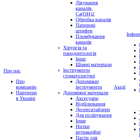
Лікування
каналів,
Ca(OH)2
Обробка каналів
Паперові
штифти
Інфор
Пломбування
каналів
Хірургія та
пародонтологія
Інше
Шовні матеріали
Інструменти
Про нас
стоматологічні
Про
Допоміжні
компанію
інструменти
Акції
Партнери
Допоміжні матеріали
в Україні
Аксесуари
Відбілювання
Десенситайзери
Для полірування
Інше
Нитки
ретракційні
Пасти для