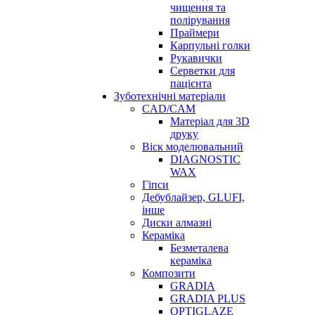
чищення та
полірування
Праймери
Карпульні голки
Рукавички
Серветки для
пацієнта
Зуботехнічні матеріали
CAD/CAM
Матеріал для 3D
друку
Віск моделювальний
DIAGNOSTIC
WAX
Гіпси
Дебублайзер, GLUFI,
інше
Диски алмазні
Кераміка
Безметалева
кераміка
Композити
GRADIA
GRADIA PLUS
OPTIGLAZE