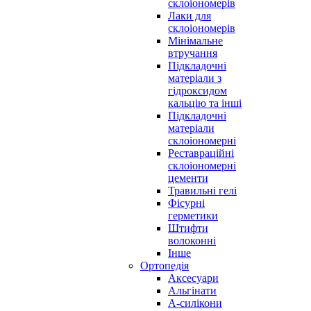
склоіономерів
Лаки для
склоіономерів
Мінімальне
втручання
Підкладочні
матеріали з
гідроксидом
кальцію та інші
Підкладочні
матеріали
склоіономерні
Реставраційні
склоіономерні
цементи
Травильні гелі
Фісурні
герметики
Штифти
волоконні
Інше
Ортопедія
Аксесуари
Альгінати
А-силікони