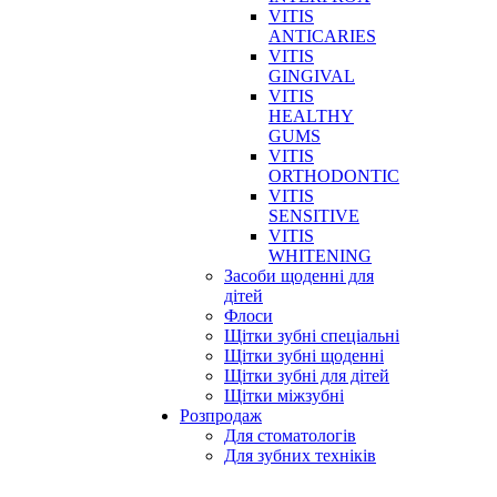
VITIS
ANTICARIES
VITIS
GINGIVAL
VITIS
HEALTHY
GUMS
VITIS
ORTHODONTIC
VITIS
SENSITIVE
VITIS
WHITENING
Засоби щоденні для
дітей
Флоси
Щітки зубні спеціальні
Щітки зубні щоденні
Щітки зубні для дітей
Щітки міжзубні
Розпродаж
Для стоматологів
Для зубних техніків