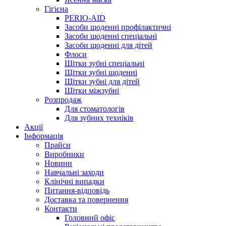
Гігієна
PERIO-AID
Засоби щоденні профілактичні
Засоби щоденні спеціальні
Засоби щоденні для дітей
Флоси
Щітки зубні спеціальні
Щітки зубні щоденні
Щітки зубні для дітей
Щітки міжзубні
Розпродаж
Для стоматологів
Для зубних техніків
Акції
Інформація
Прайси
Виробники
Новини
Навчальні заходи
Клінічні випадки
Питання-відповідь
Доставка та повернення
Контакти
Головний офіс