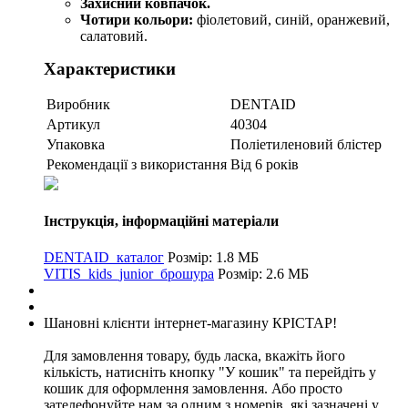
Захисний ковпачок.
Чотири кольори:
фіолетовий, синій, оранжевий,
салатовий.
Характеристики
Виробник
DENTAID
Артикул
40304
Упаковка
Поліетиленовий блістер
Рекомендації з використання
Від 6 років
Інструкція, інформаційні матеріали
DENTAID_каталог
Розмір: 1.8 МБ
VITIS_kids_junior_брошура
Розмір: 2.6 МБ
Шановні клієнти інтернет-магазину КРІСТАР!
Для замовлення товару, будь ласка, вкажіть його
кількість, натисніть кнопку "У кошик" та перейдіть у
кошик для оформлення замовлення. Або просто
зателефонуйте нам за одним з номерів, які зазначені у