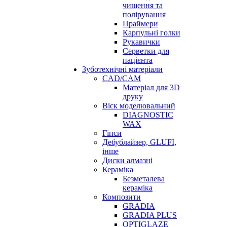
чищення та
полірування
Праймери
Карпульні голки
Рукавички
Серветки для
пацієнта
Зуботехнічні матеріали
CAD/CAM
Матеріал для 3D
друку
Віск моделювальний
DIAGNOSTIC
WAX
Гіпси
Дебублайзер, GLUFI,
інше
Диски алмазні
Кераміка
Безметалева
кераміка
Композити
GRADIA
GRADIA PLUS
OPTIGLAZE