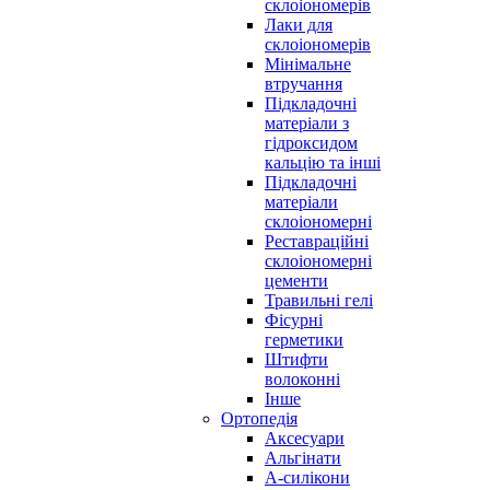
склоіономерів
Лаки для
склоіономерів
Мінімальне
втручання
Підкладочні
матеріали з
гідроксидом
кальцію та інші
Підкладочні
матеріали
склоіономерні
Реставраційні
склоіономерні
цементи
Травильні гелі
Фісурні
герметики
Штифти
волоконні
Інше
Ортопедія
Аксесуари
Альгінати
А-силікони