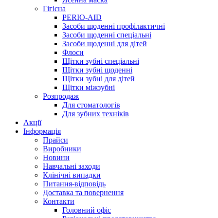
Гігієна
PERIO-AID
Засоби щоденні профілактичні
Засоби щоденні спеціальні
Засоби щоденні для дітей
Флоси
Щітки зубні спеціальні
Щітки зубні щоденні
Щітки зубні для дітей
Щітки міжзубні
Розпродаж
Для стоматологів
Для зубних техніків
Акції
Інформація
Прайси
Виробники
Новини
Навчальні заходи
Клінічні випадки
Питання-відповідь
Доставка та повернення
Контакти
Головний офіс