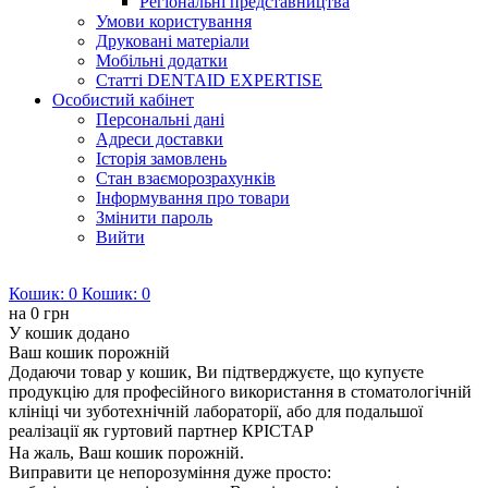
Регіональні представництва
Умови користування
Друковані матеріали
Мобільні додатки
Статті DENTAID EXPERTISE
Особистий кабінет
Персональні дані
Адреси доставки
Історія замовлень
Стан взаєморозрахунків
Інформування про товари
Змінити пароль
Вийти
Кошик:
0
Кошик:
0
на
0 грн
У кошик додано
Ваш кошик порожній
Додаючи товар у кошик, Ви підтверджуєте, що купуєте
продукцію для професійного використання в стоматологічній
клініці чи зуботехнічній лабораторії, або для подальшої
реалізації як гуртовий партнер КРІСТАР
На жаль, Ваш кошик порожній.
Виправити це непорозуміння дуже просто: