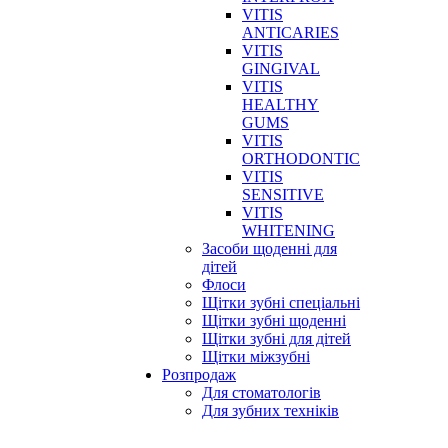
VITIS
ANTICARIES
VITIS
GINGIVAL
VITIS
HEALTHY
GUMS
VITIS
ORTHODONTIC
VITIS
SENSITIVE
VITIS
WHITENING
Засоби щоденні для
дітей
Флоси
Щітки зубні спеціальні
Щітки зубні щоденні
Щітки зубні для дітей
Щітки міжзубні
Розпродаж
Для стоматологів
Для зубних техніків