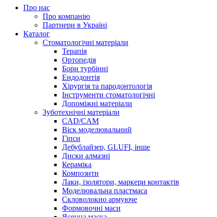
Про нас
Про компанію
Партнери в Україні
Каталог
Стоматологічні матеріали
Терапія
Ортопедія
Бори турбінні
Ендодонтія
Хірургія та пародонтологія
Інструменти стоматологічні
Допоміжні матеріали
Зуботехнічні матеріали
CAD/CAM
Віск моделювальний
Гіпси
Дебублайзер, GLUFI, інше
Диски алмазні
Кераміка
Композити
Лаки, ізолятори, маркери контактів
Моделювальна пластмаса
Скловолокно армуюче
Формовочні маси
Ясенна маска