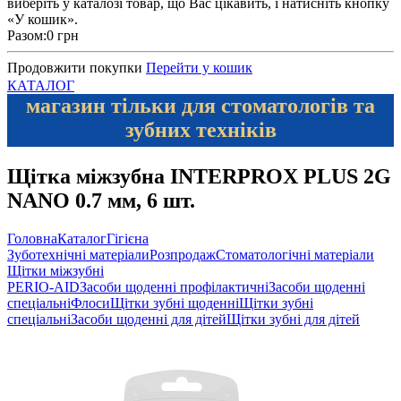
виберіть у каталозі товар, що Вас цікавить, і натисніть кнопку
«У кошик».
Разом:
0 грн
Продовжити покупки
Перейти у кошик
КАТАЛОГ
магазин тільки для стоматологів та
зубних техніків
Щітка міжзубна INTERPROX PLUS 2G
NANO 0.7 мм, 6 шт.
Головна
Каталог
Гігієна
Зуботехнічні матеріали
Розпродаж
Стоматологічні матеріали
Щітки міжзубні
PERIO-AID
Засоби щоденні профілактичні
Засоби щоденні
спеціальні
Флоси
Щітки зубні щоденні
Щітки зубні
спеціальні
Засоби щоденні для дітей
Щітки зубні для дітей