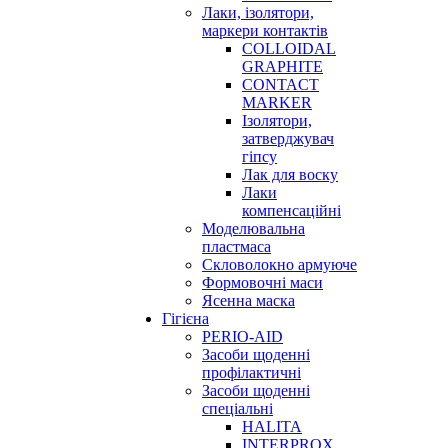
Лаки, ізолятори,
маркери контактів
COLLOIDAL
GRAPHITE
CONTACT
MARKER
Ізолятори,
затверджувач
гіпсу
Лак для воску
Лаки
компенсаційні
Моделювальна
пластмаса
Скловолокно армуюче
Формовочні маси
Ясенна маска
Гігієна
PERIO-AID
Засоби щоденні
профілактичні
Засоби щоденні
спеціальні
HALITA
INTERPROX