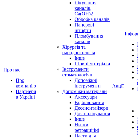
Лікування
каналів,
Ca(OH)2
Обробка каналів
Паперові
штифти
Інфор
Пломбування
каналів
Хірургія та
пародонтологія
Інше
Шовні матеріали
Інструменти
Про нас
стоматологічні
Про
Допоміжні
компанію
інструменти
Акції
Партнери
Допоміжні матеріали
в Україні
Аксесуари
Відбілювання
Десенситайзери
Для полірування
Інше
Нитки
ретракційні
Пасти для