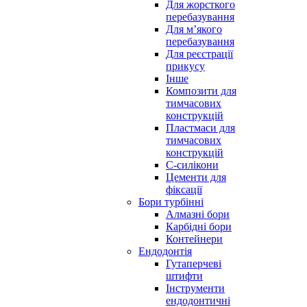
Для жорсткого
перебазування
Для м’якого
перебазування
Для реєстрації
прикусу
Інше
Композити для
тимчасових
конструкцій
Пластмаси для
тимчасових
конструкцій
С-силікони
Цементи для
фіксації
Бори турбінні
Алмазні бори
Карбідні бори
Контейнери
Ендодонтія
Гутаперчеві
штифти
Інструменти
ендодонтичні