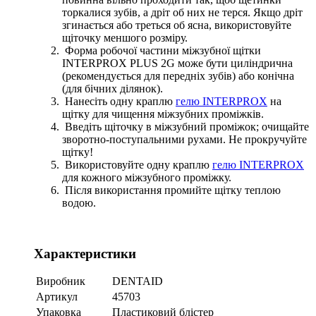
торкалися зубів, а дріт об них не терся. Якщо дріт
згинається або треться об ясна, використовуйте
щіточку меншого розміру.
Форма робочої частини міжзубної щітки
INTERPROX PLUS 2G може бути циліндрична
(рекомендується для передніх зубів) або конічна
(для бічних ділянок).
Нанесіть одну краплю
гелю INTERPROX
на
щітку для чищення міжзубних проміжків.
Введіть щіточку в міжзубний проміжок; очищайте
зворотно-поступальними рухами. Не прокручуйте
щітку!
Використовуйте одну краплю
гелю INTERPROX
для кожного міжзубного проміжку.
Після використання промийте щітку теплою
водою.
Характеристики
Виробник
DENTAID
Артикул
45703
Упаковка
Пластиковий блістер