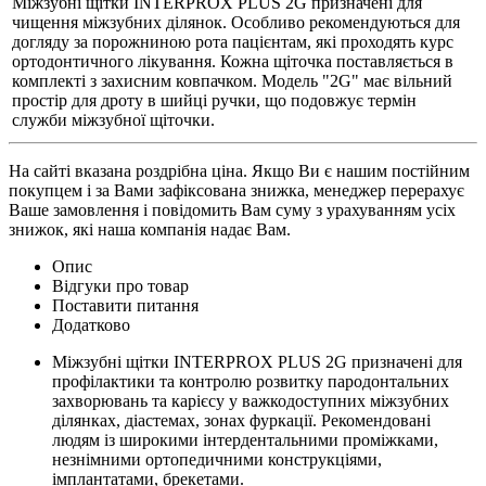
Міжзубні щітки INTERPROX PLUS 2G призначені для
чищення міжзубних ділянок. Особливо рекомендуються для
догляду за порожниною рота пацієнтам, які проходять курс
ортодонтичного лікування. Кожна щіточка поставляється в
комплекті з захисним ковпачком. Модель "2G" має вільний
простір для дроту в шийці ручки, що подовжує термін
служби міжзубної щіточки.
На сайті вказана роздрібна ціна. Якщо Ви є нашим постійним
покупцем і за Вами зафіксована знижка, менеджер перерахує
Ваше замовлення і повідомить Вам суму з урахуванням усіх
знижок, які наша компанія надає Вам.
Опис
Відгуки про товар
Поставити питання
Додатково
Міжзубні щітки INTERPROX PLUS 2G призначені для
профілактики та контролю розвитку пародонтальних
захворювань та карієсу у важкодоступних міжзубних
ділянках, діастемах, зонах фуркації. Рекомендовані
людям із широкими інтердентальними проміжками,
незнімними ортопедичними конструкціями,
імплантатами, брекетами.