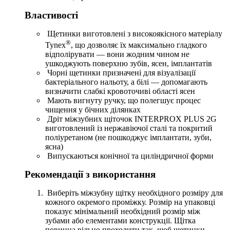
Властивості
Щетинки виготовлені з високоякісного матеріалу
®
Tynex
, що дозволяє їх максимально гладкого
відполірувати — вони жодним чином не
ушкоджують поверхню зубів, ясен, імплантатів
Чорні щетинки призначені для візуалізації
бактеріального нальоту, а білі — допомагають
визначити слабкі кровоточиві області ясен
Мають вигнуту ручку, що полегшує процес
чищення у бічних ділянках
Дріт міжзубних щіточок INTERPROX PLUS 2G
виготовлений із нержавіючої сталі та покритий
поліуретаном (не пошкоджує імплантати, зуби,
ясна)
Випускаються конічної та циліндричної форми
Рекомендації з використання
Виберіть міжзубну щітку необхідного розміру для
кожного окремого проміжку. Розмір на упаковці
показує мінімальний необхідний розмір між
зубами або елементами конструкції. Щітка
повинна вільно проходити так, щоб щетинки