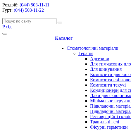
Роздріб:
(044) 503-11-11
Гурт:
(044) 503-11-22
Вхід
Каталог
Стоматологічні матеріали
Терапія
Адгезиви
Для тимчасових пл
Для шинування
Композити для виго
Композити світлово
Композити текучі
Кондиціонери для с
Лаки для склоіоном
Мінімальне втручан
Підкладочні матеріа
Підкладочні матеріа
Реставраційні скло
Травильні гелі
Фісурні герметики