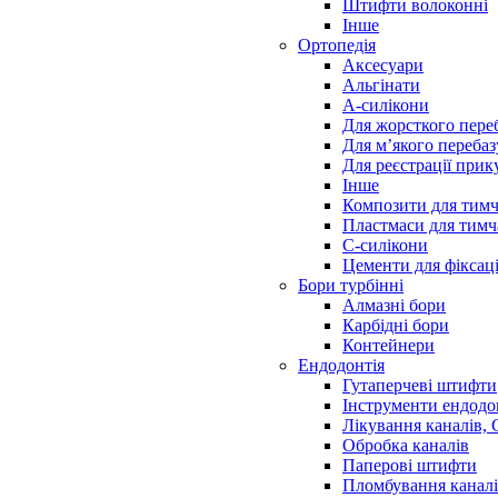
Штифти волоконні
Інше
Ортопедія
Аксесуари
Альгінати
А-силікони
Для жорсткого пере
Для м’якого переба
Для реєстрації прик
Інше
Композити для тимч
Пластмаси для тимч
С-силікони
Цементи для фіксаці
Бори турбінні
Алмазні бори
Карбідні бори
Контейнери
Ендодонтія
Гутаперчеві штифти
Інструменти ендодо
Лікування каналів,
Обробка каналів
Паперові штифти
Пломбування канал