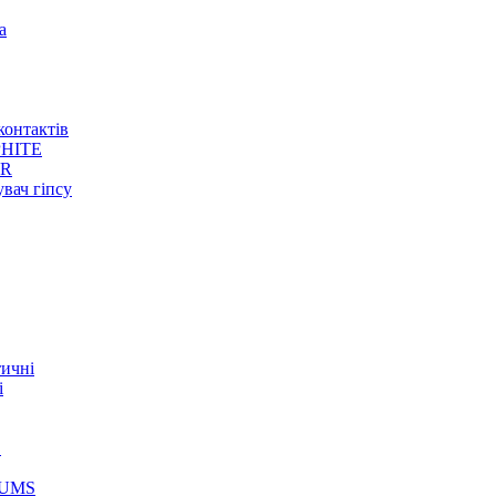
а
контактів
HITE
ER
увач гіпсу
тичні
і
S
GUMS