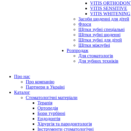
VITIS ORTHODON
VITIS SENSITIVE
VITIS WHITENING
Засоби щоденні для дітей
Флоси
Щітки зубні спеціальні
Щітки зубні щоденні
Щітки зубні для дітей
Щітки міжзубні
Розпродаж
Для стоматологів
Для зубних техніків
Про нас
Про компанію
Партнери в Україні
Каталог
Стоматологічні матеріали
Терапія
Ортопедія
Бори турбінні
Ендодонтія
Хірургія та пародонтологія
Інструменти стоматологічні