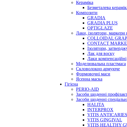
Кераміка
Безметалева керамік
Композити
GRADIA
GRADIA PLUS
OPTIGLAZE
Лаки, ізолятори, маркери 
COLLOIDAL GRAP
CONTACT MARK
Ізолятори, затвердж
Лак для воску
Лаки компенсаційні
Моделювальна пластмаса
Скловолокно армуюче
Формовочні маси
Ясенна маска
Гігієна
PERIO-AID
Засоби щоденні профілак
Засоби щоденні спеціальн
HALITA
INTERPROX
VITIS ANTICARIE
VITIS GINGIVAL
VITIS HEALTHY 