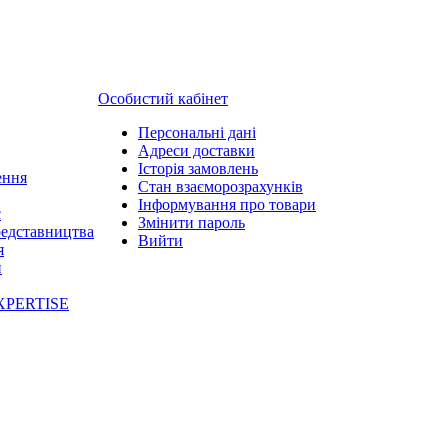
Особистий кабінет
Персональні дані
Адреси доставки
Історія замовлень
ення
Стан взаєморозрахунків
Інформування про товари
с
Змінити пароль
редставництва
Вийти
я
и
XPERTISE