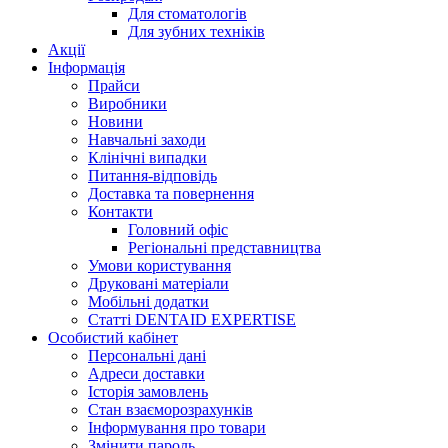
Для стоматологів
Для зубних техніків
Акції
Інформація
Прайси
Виробники
Новини
Навчальні заходи
Клінічні випадки
Питання-відповідь
Доставка та повернення
Контакти
Головний офіс
Регіональні представництва
Умови користування
Друковані матеріали
Мобільні додатки
Статті DENTAID EXPERTISE
Особистий кабінет
Персональні дані
Адреси доставки
Історія замовлень
Стан взаєморозрахунків
Інформування про товари
Змінити пароль