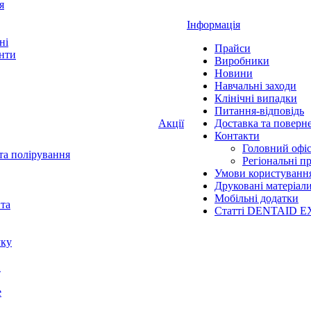
я
Інформація
ні
Прайси
нти
Виробники
Новини
Навчальні заходи
Клінічні випадки
Питання-відповідь
Акції
Доставка та поверн
Контакти
Головний офі
та полірування
Регіональні п
Умови користуванн
Друковані матеріал
Мобільні додатки
нта
Статті DENTAID E
уку
X
е