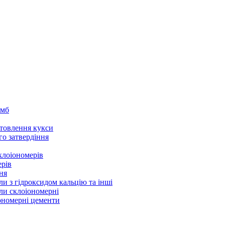
омб
товлення кукси
го затвердіння
клоіономерів
ерів
ня
ли з гідроксидом кальцію та інші
ли склоіономерні
іономерні цементи