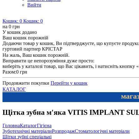
Вийти
Кошик:
0
Кошик:
0
на
0 грн
У кошик додано
Ваш кошик порожній
Додаючи товар у кошик, Ви підтверджуєте, що купуєте продукцію
гуртовий партнер КРІСТАР
На жаль, Ваш кошик порожній.
Виправити це непорозуміння дуже просто:
виберіть у каталозі товар, що Вас цікавить, і натисніть кнопку
Разом:
0 грн
Продовжити покупки
Перейти у кошик
КАТАЛОГ
магаз
Щітка зубна м'яка VITIS IMPLANT S
Головна
Каталог
Гігієна
Зуботехнічні матеріали
Розпродаж
Стоматологічні матеріали
Щітки зубні спеціальні