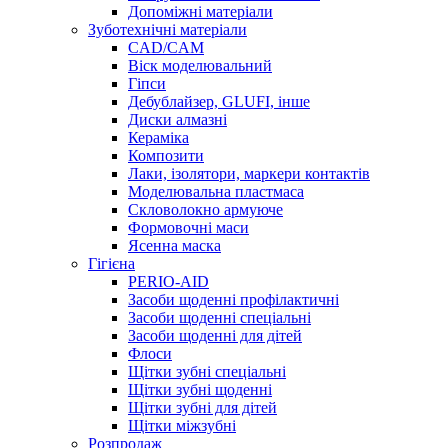
Допоміжні матеріали
Зуботехнічні матеріали
CAD/CAM
Віск моделювальний
Гіпси
Дебублайзер, GLUFI, інше
Диски алмазні
Кераміка
Композити
Лаки, ізолятори, маркери контактів
Моделювальна пластмаса
Скловолокно армуюче
Формовочні маси
Ясенна маска
Гігієна
PERIO-AID
Засоби щоденні профілактичні
Засоби щоденні спеціальні
Засоби щоденні для дітей
Флоси
Щітки зубні спеціальні
Щітки зубні щоденні
Щітки зубні для дітей
Щітки міжзубні
Розпродаж