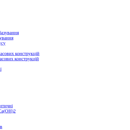
базування
зування
усу
асових конструкцій
асових конструкцій
ї
нтичні
 Ca(OH)2
ів