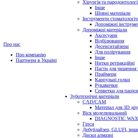
Хірургія та пародонтологі
Інше
Шовні матеріали
Інструменти стоматологіч
Допоміжні інструме
Допоміжні матеріали
Аксесуари
Відбілювання
Про нас
Десенситайзери
Для полірування
Про компанію
Інше
Партнери в Україні
Нитки ретракційні
Пасти для чищення 
Праймери
Карпульні голки
Рукавички
Серветки для паціє
Зуботехнічні матеріали
CAD/CAM
Матеріал для 3D др
Віск моделювальний
DIAGNOSTIC WA
Гіпси
Дебублайзер, GLUFI, інш
Диски алмазні