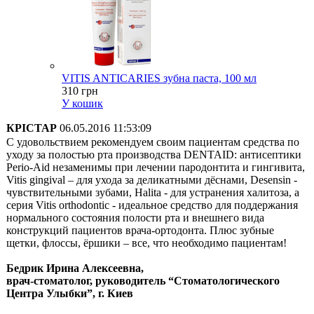
VITIS ANTICARIES зубна паста, 100 мл
310 грн
У кошик
КРІСТАР
06.05.2016 11:53:09
С удовольствием рекомендуем своим пациентам средства по
уходу за полостью рта производства DENTAID: антисептики
Perio-Aid незаменимы при лечении пародонтита и гингивита,
Vitis gingival – для ухода за деликатными дёснами, Desensin -
чувствительными зубами, Halita - для устранения халитоза, а
серия Vitis orthodontic - идеальное средство для поддержания
нормального состояния полости рта и внешнего вида
конструкций пациентов врача-ортодонта. Плюс зубные
щетки, флоссы, ёршики – все, что необходимо пациентам!
Бедрик Ирина Алексеевна,
врач-стоматолог, руководитель “Стоматологического
Центра Улыбки”, г. Киев