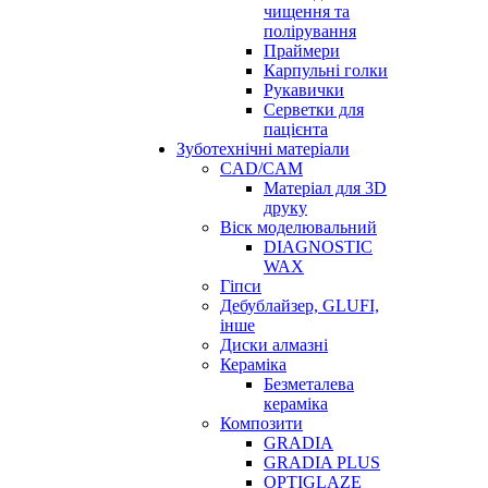
чищення та
полірування
Праймери
Карпульні голки
Рукавички
Серветки для
пацієнта
Зуботехнічні матеріали
CAD/CAM
Матеріал для 3D
друку
Віск моделювальний
DIAGNOSTIC
WAX
Гіпси
Дебублайзер, GLUFI,
інше
Диски алмазні
Кераміка
Безметалева
кераміка
Композити
GRADIA
GRADIA PLUS
OPTIGLAZE