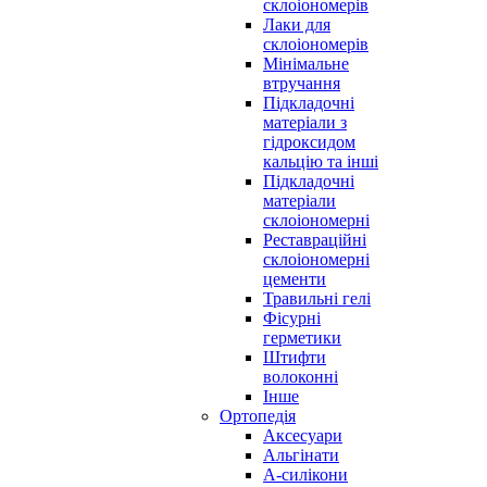
склоіономерів
Лаки для
склоіономерів
Мінімальне
втручання
Підкладочні
матеріали з
гідроксидом
кальцію та інші
Підкладочні
матеріали
склоіономерні
Реставраційні
склоіономерні
цементи
Травильні гелі
Фісурні
герметики
Штифти
волоконні
Інше
Ортопедія
Аксесуари
Альгінати
А-силікони