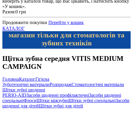
виберіть у каталозі товар, що Вас цікавить, і натисніть кнопку
«У кошик».
Разом:
0 грн
Продовжити покупки
Перейти у кошик
КАТАЛОГ
магазин тільки для стоматологів та
зубних техніків
Щітка зубна середня VITIS MEDIUM
CAMPAIGN
Головна
Каталог
Гігієна
Зуботехнічні матеріали
Розпродаж
Стоматологічні матеріали
Щітки зубні щоденні
PERIO-AID
Засоби щоденні профілактичні
Засоби щоденні
спеціальні
Флоси
Щітки міжзубні
Щітки зубні спеціальні
Засоби
щоденні для дітей
Щітки зубні для дітей