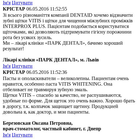
Ім'я
Цитувати
КРІСТАР
06.05.2016 11:52:55
Зі всього різноманіття компанії DENTAID хочемо відзначити
зубні щітки VITIS і щітки для чищення міжзубних проміжків
INTERPROX PLUS. Пацієнтам подобається користуватися
щіточками, які дозволяють підтримувати гігієну порожнини
рота без усяких зусиль.
Ми – лікарі клініки «ПАРК ДЕНТАЛ», бачимо хороший
результат!
Лікарі клініки «ПАРК ДЕНТАЛ», м. Львів
Ім'я
Цитувати
КРІСТАР
06.05.2016 11:52:36
Пасты и ополаскиватели – великолепны. Пациентам очень
нравится, особенно паста VITIS WHITENING. Она
отбеливает не травмируя зубную эмаль.
Щетки VITIS – спасибо за качество, не распушиваются,
удобные по форме. Для щеток это очень важно. Хорошо брать
в дорогу, т.к. колпачок защищает щетину. Продукцией
довольна я, как доктор, и мои пациенты.
Березовская Оксана Петровна,
врач-стоматолог, частный кабинет, г. Днепр
Ім'я
Цитувати