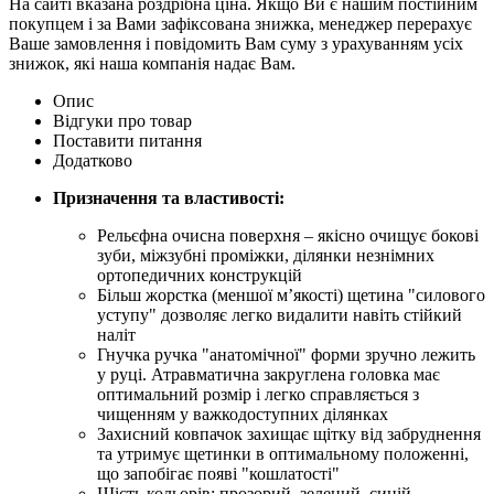
На сайті вказана роздрібна ціна. Якщо Ви є нашим постійним
покупцем і за Вами зафіксована знижка, менеджер перерахує
Ваше замовлення і повідомить Вам суму з урахуванням усіх
знижок, які наша компанія надає Вам.
Опис
Відгуки про товар
Поставити питання
Додатково
Призначення та властивості:
Рельєфна очисна поверхня – якісно очищує бокові
зуби, міжзубні проміжки, ділянки незнімних
ортопедичних конструкцій
Більш жорстка (меншої м’якості) щетина "силового
уступу" дозволяє легко видалити навіть стійкий
наліт
Гнучка ручка "анатомічної" форми зручно лежить
у руці. Атравматична закруглена головка має
оптимальний розмір і легко справляється з
чищенням у важкодоступних ділянках
Захисний ковпачок захищає щітку від забруднення
та утримує щетинки в оптимальному положенні,
що запобігає появі "кошлатості"
Шість кольорів: прозорий, зелений, синій,