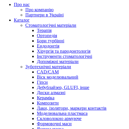
Про нас
Про компанію
Партнери в Україні
Каталог
Стоматологічні матеріали
Терапія
Ортопедія
Бори турбінні
Ендодонтія
Хірургія та пародонтологія
Інструменти стоматологічні
Допоміжні матеріали
Зуботехнічні матеріали
CAD/CAM
Віск моделювальний
Гіпси
Дебублайзер, GLUFI, інше
Диски алмазні
Кераміка
Композити
Лаки, ізолятори, маркери контактів
Моделювальна пластмаса
Скловолокно армуюче
Формовочні маси
Ясенна маска