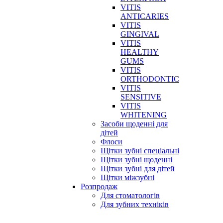
VITIS
ANTICARIES
VITIS
GINGIVAL
VITIS
HEALTHY
GUMS
VITIS
ORTHODONTIC
VITIS
SENSITIVE
VITIS
WHITENING
Засоби щоденні для
дітей
Флоси
Щітки зубні спеціальні
Щітки зубні щоденні
Щітки зубні для дітей
Щітки міжзубні
Розпродаж
Для стоматологів
Для зубних техніків