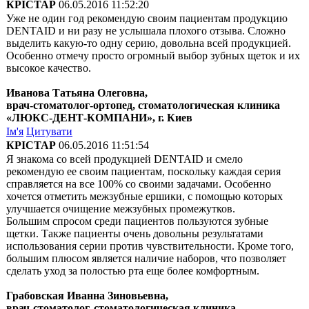
КРІСТАР
06.05.2016 11:52:20
Уже не один год рекомендую своим пациентам продукцию
DENTAID и ни разу не услышала плохого отзыва. Сложно
выделить какую-то одну серию, довольна всей продукцией.
Особенно отмечу просто огромный выбор зубных щеток и их
высокое качество.
Иванова Татьяна Олеговна,
врач-стоматолог-ортопед, стоматологическая клиника
«ЛЮКС-ДЕНТ-КОМПАНИ», г. Киев
Ім'я
Цитувати
КРІСТАР
06.05.2016 11:51:54
Я знакома со всей продукцией DENTAID и смело
рекомендую ее своим пациентам, поскольку каждая серия
справляется на все 100% со своими задачами. Особенно
хочется отметить межзубные ершики, с помощью которых
улучшается очищение межзубных промежутков.
Большим спросом среди пациентов пользуются зубные
щетки. Также пациенты очень довольны результатами
использования серии против чувствительности. Кроме того,
большим плюсом является наличие наборов, что позволяет
сделать уход за полостью рта еще более комфортным.
Грабовская Иванна Зиновьевна,
врач-стоматолог, стоматологическая клиника