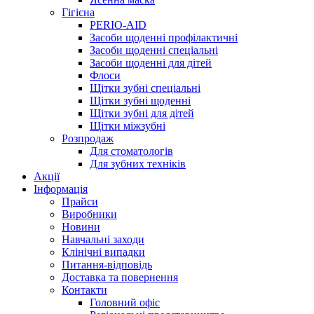
Гігієна
PERIO-AID
Засоби щоденні профілактичні
Засоби щоденні спеціальні
Засоби щоденні для дітей
Флоси
Щітки зубні спеціальні
Щітки зубні щоденні
Щітки зубні для дітей
Щітки міжзубні
Розпродаж
Для стоматологів
Для зубних техніків
Акції
Інформація
Прайси
Виробники
Новини
Навчальні заходи
Клінічні випадки
Питання-відповідь
Доставка та повернення
Контакти
Головний офіс