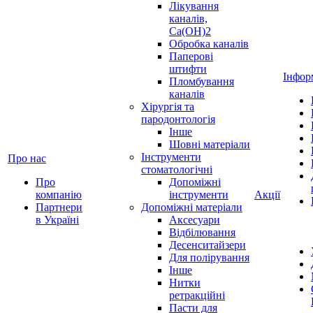
Лікування
каналів,
Ca(OH)2
Обробка каналів
Паперові
штифти
Інфор
Пломбування
каналів
Хірургія та
пародонтологія
Інше
Шовні матеріали
Інструменти
Про нас
стоматологічні
Про
Допоміжні
компанію
інструменти
Акції
Партнери
Допоміжні матеріали
в Україні
Аксесуари
Відбілювання
Десенситайзери
Для полірування
Інше
Нитки
ретракційні
Пасти для