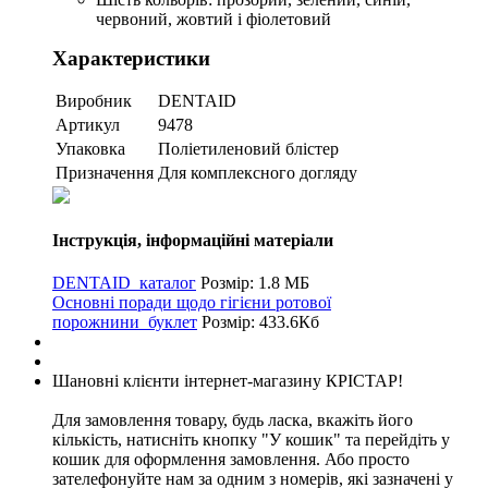
червоний, жовтий і фіолетовий
Характеристики
Виробник
DENTAID
Артикул
9478
Упаковка
Поліетиленовий блістер
Призначення
Для комплексного догляду
Інструкція, інформаційні матеріали
DENTAID_каталог
Розмір: 1.8 МБ
Основні поради щодо гігієни ротової
порожнини_буклет
Розмір: 433.6Кб
Шановні клієнти інтернет-магазину КРІСТАР!
Для замовлення товару, будь ласка, вкажіть його
кількість, натисніть кнопку "У кошик" та перейдіть у
кошик для оформлення замовлення. Або просто
зателефонуйте нам за одним з номерів, які зазначені у