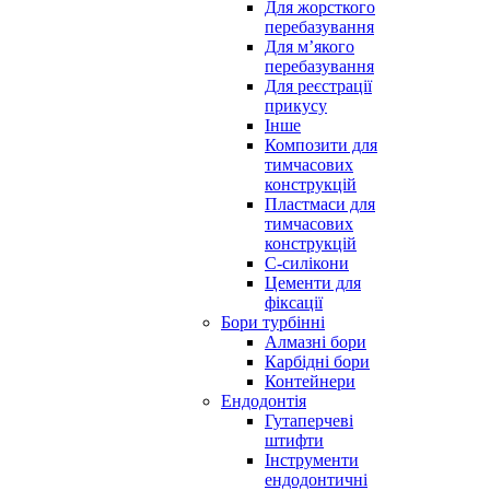
Для жорсткого
перебазування
Для м’якого
перебазування
Для реєстрації
прикусу
Інше
Композити для
тимчасових
конструкцій
Пластмаси для
тимчасових
конструкцій
С-силікони
Цементи для
фіксації
Бори турбінні
Алмазні бори
Карбідні бори
Контейнери
Ендодонтія
Гутаперчеві
штифти
Інструменти
ендодонтичні