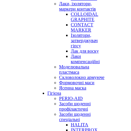
Лаки, ізолятори,
маркери контактів
COLLOIDAL
GRAPHITE
CONTACT
MARKER
Ізолятори,
затверджувач
гіпсу
Лак для воску
Лаки
компенсаційні
Моделювальна
пластмаса
Скловолокно армуюче
Формовочні маси
Ясенна маска
Гігієна
PERIO-AID
Засоби щоденні
профілактичні
Засоби щоденні
спеціальні
HALITA
INTERPROX