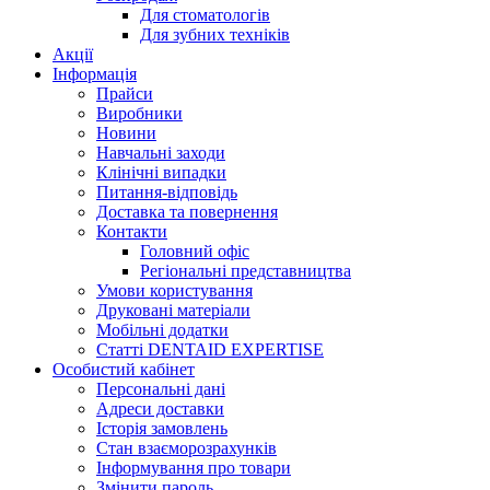
Для стоматологів
Для зубних техніків
Акції
Інформація
Прайси
Виробники
Новини
Навчальні заходи
Клінічні випадки
Питання-відповідь
Доставка та повернення
Контакти
Головний офіс
Регіональні представництва
Умови користування
Друковані матеріали
Мобільні додатки
Статті DENTAID EXPERTISE
Особистий кабінет
Персональні дані
Адреси доставки
Історія замовлень
Стан взаєморозрахунків
Інформування про товари
Змінити пароль