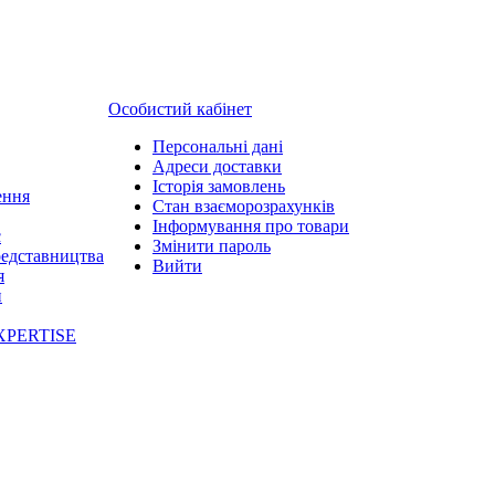
Особистий кабінет
Персональні дані
Адреси доставки
Історія замовлень
ення
Стан взаєморозрахунків
Інформування про товари
с
Змінити пароль
редставництва
Вийти
я
и
XPERTISE