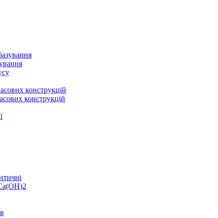
базування
зування
усу
асових конструкцій
асових конструкцій
ї
нтичні
 Ca(OH)2
ів