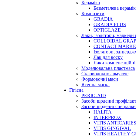
Кераміка
Безметалева керамік
Композити
GRADIA
GRADIA PLUS
OPTIGLAZE
Лаки, ізолятори, маркери 
COLLOIDAL GRAP
CONTACT MARK
Ізолятори, затвердж
Лак для воску
Лаки компенсаційні
Моделювальна пластмаса
Скловолокно армуюче
Формовочні маси
Ясенна маска
Гігієна
PERIO-AID
Засоби щоденні профілак
Засоби щоденні спеціальн
HALITA
INTERPROX
VITIS ANTICARIE
VITIS GINGIVAL
VITIS HEALTHY 