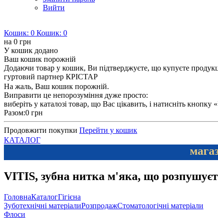
Вийти
Кошик:
0
Кошик:
0
на
0 грн
У кошик додано
Ваш кошик порожній
Додаючи товар у кошик, Ви підтверджуєте, що купуєте продукцію
гуртовий партнер КРІСТАР
На жаль, Ваш кошик порожній.
Виправити це непорозуміння дуже просто:
виберіть у каталозі товар, що Вас цікавить, і натисніть кнопку
Разом:
0 грн
Продовжити покупки
Перейти у кошик
КАТАЛОГ
магаз
VITIS, зубна нитка м'яка, що розпушу
Головна
Каталог
Гігієна
Зуботехнічні матеріали
Розпродаж
Стоматологічні матеріали
Флоси