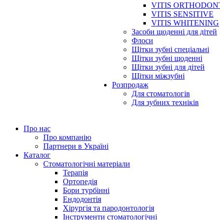
VITIS ORTHODON
VITIS SENSITIVE
VITIS WHITENING
Засоби щоденні для дітей
Флоси
Щітки зубні спеціальні
Щітки зубні щоденні
Щітки зубні для дітей
Щітки міжзубні
Розпродаж
Для стоматологів
Для зубних техніків
Про нас
Про компанію
Партнери в Україні
Каталог
Стоматологічні матеріали
Терапія
Ортопедія
Бори турбінні
Ендодонтія
Хірургія та пародонтологія
Інструменти стоматологічні