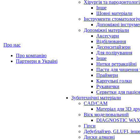
Хірургія та пародонтологі
Інше
Шовні матеріали
Інструменти стоматологіч
Допоміжні інструме
Допоміжні матеріали
Аксесуари
Відбілювання
Про нас
Десенситайзери
Для полірування
Про компанію
Інше
Партнери в Україні
Нитки ретракційні
Пасти для чищення 
Праймери
Карпульні голки
Рукавички
Серветки для паціє
Зуботехнічні матеріали
CAD/CAM
Матеріал для 3D др
Віск моделювальний
DIAGNOSTIC WA
Гіпси
Дебублайзер, GLUFI, інш
Диски алмазні