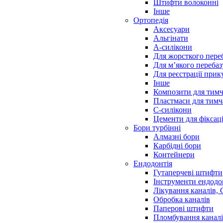
Штифти волоконні
Інше
Ортопедія
Аксесуари
Альгінати
А-силікони
Для жорсткого пере
Для м’якого переба
Для реєстрації прик
Інше
Композити для тимч
Пластмаси для тимч
С-силікони
Цементи для фіксаці
Бори турбінні
Алмазні бори
Карбідні бори
Контейнери
Ендодонтія
Гутаперчеві штифти
Інструменти ендодо
Лікування каналів,
Обробка каналів
Паперові штифти
Пломбування канал