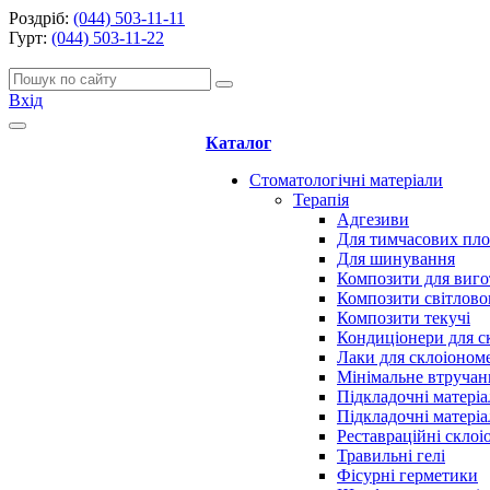
Роздріб:
(044) 503-11-11
Гурт:
(044) 503-11-22
Вхід
Каталог
Стоматологічні матеріали
Терапія
Адгезиви
Для тимчасових пл
Для шинування
Композити для виго
Композити світлово
Композити текучі
Кондиціонери для с
Лаки для склоіоном
Мінімальне втручан
Підкладочні матеріа
Підкладочні матеріа
Реставраційні скло
Травильні гелі
Фісурні герметики