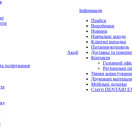
я
Інформація
ні
Прайси
нти
Виробники
Новини
Навчальні заходи
Клінічні випадки
Питання-відповідь
Акції
Доставка та поверн
Контакти
Головний офі
та полірування
Регіональні п
Умови користуванн
Друковані матеріал
Мобільні додатки
нта
Статті DENTAID E
уку
X
е