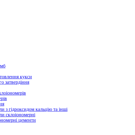
омб
товлення кукси
го затвердіння
клоіономерів
ерів
ня
ли з гідроксидом кальцію та інші
ли склоіономерні
іономерні цементи