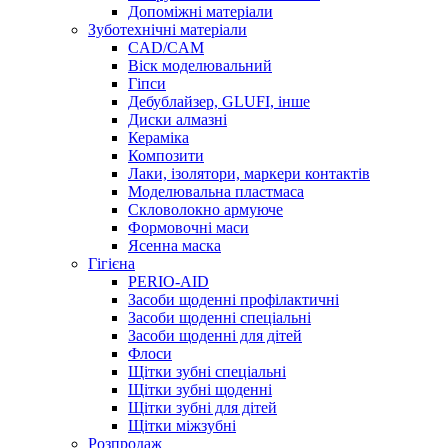
Допоміжні матеріали
Зуботехнічні матеріали
CAD/CAM
Віск моделювальний
Гіпси
Дебублайзер, GLUFI, інше
Диски алмазні
Кераміка
Композити
Лаки, ізолятори, маркери контактів
Моделювальна пластмаса
Скловолокно армуюче
Формовочні маси
Ясенна маска
Гігієна
PERIO-AID
Засоби щоденні профілактичні
Засоби щоденні спеціальні
Засоби щоденні для дітей
Флоси
Щітки зубні спеціальні
Щітки зубні щоденні
Щітки зубні для дітей
Щітки міжзубні
Розпродаж