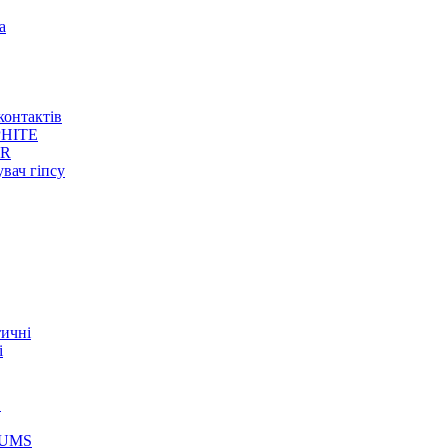
а
контактів
HITE
ER
увач гіпсу
тичні
і
S
GUMS