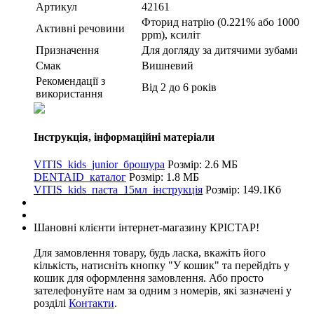
Артикул
42161
Фторид натрію (0.221% або 1000
Активні речовини
ppm), ксиліт
Призначення
Для догляду за дитячими зубами
Смак
Вишневий
Рекомендації з
Від 2 до 6 років
використання
Інструкція, інформаційні матеріали
VITIS_kids_junior_брошура
Розмір: 2.6 МБ
DENTAID_каталог
Розмір: 1.8 МБ
VITIS_kids_паста_15мл_інструкція
Розмір: 149.1Кб
Шановні клієнти інтернет-магазину КРІСТАР!
Для замовлення товару, будь ласка, вкажіть його
кількість, натисніть кнопку "У кошик" та перейдіть у
кошик для оформлення замовлення. Або просто
зателефонуйте нам за одним з номерів, які зазначені у
розділі
Контакти
.