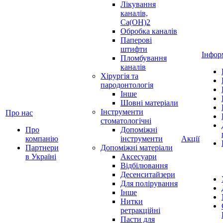
Лікування
каналів,
Ca(OH)2
Обробка каналів
Паперові
штифти
Інфор
Пломбування
каналів
Хірургія та
пародонтологія
Інше
Шовні матеріали
Інструменти
Про нас
стоматологічні
Про
Допоміжні
компанію
інструменти
Акції
Партнери
Допоміжні матеріали
в Україні
Аксесуари
Відбілювання
Десенситайзери
Для полірування
Інше
Нитки
ретракційні
Пасти для