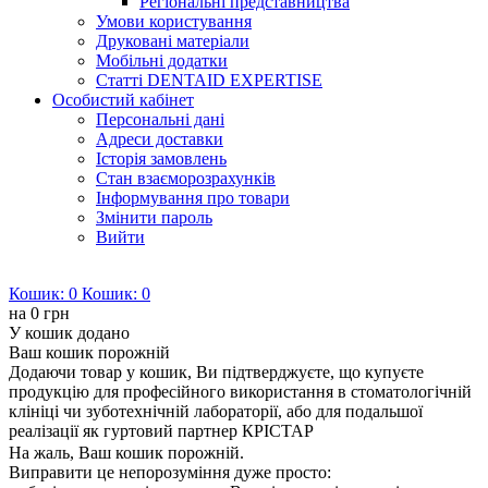
Регіональні представництва
Умови користування
Друковані матеріали
Мобільні додатки
Статті DENTAID EXPERTISE
Особистий кабінет
Персональні дані
Адреси доставки
Історія замовлень
Стан взаєморозрахунків
Інформування про товари
Змінити пароль
Вийти
Кошик:
0
Кошик:
0
на
0 грн
У кошик додано
Ваш кошик порожній
Додаючи товар у кошик, Ви підтверджуєте, що купуєте
продукцію для професійного використання в стоматологічній
клініці чи зуботехнічній лабораторії, або для подальшої
реалізації як гуртовий партнер КРІСТАР
На жаль, Ваш кошик порожній.
Виправити це непорозуміння дуже просто: