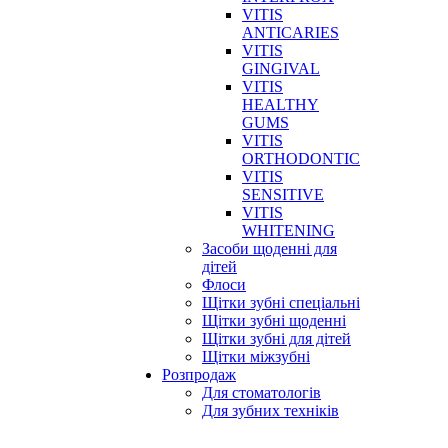
VITIS
ANTICARIES
VITIS
GINGIVAL
VITIS
HEALTHY
GUMS
VITIS
ORTHODONTIC
VITIS
SENSITIVE
VITIS
WHITENING
Засоби щоденні для
дітей
Флоси
Щітки зубні спеціальні
Щітки зубні щоденні
Щітки зубні для дітей
Щітки міжзубні
Розпродаж
Для стоматологів
Для зубних техніків