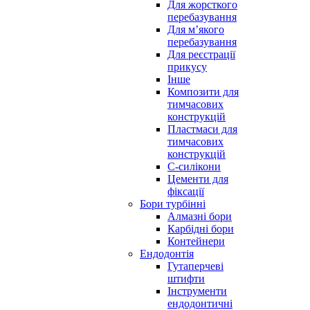
Для жорсткого
перебазування
Для м’якого
перебазування
Для реєстрації
прикусу
Інше
Композити для
тимчасових
конструкцій
Пластмаси для
тимчасових
конструкцій
С-силікони
Цементи для
фіксації
Бори турбінні
Алмазні бори
Карбідні бори
Контейнери
Ендодонтія
Гутаперчеві
штифти
Інструменти
ендодонтичні