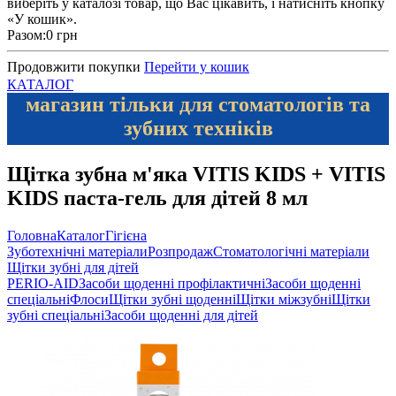
виберіть у каталозі товар, що Вас цікавить, і натисніть кнопку
«У кошик».
Разом:
0 грн
Продовжити покупки
Перейти у кошик
КАТАЛОГ
магазин тільки для стоматологів та
зубних техніків
Щітка зубна м'яка VITIS KIDS + VITIS
KIDS паста-гель для дітей 8 мл
Головна
Каталог
Гігієна
Зуботехнічні матеріали
Розпродаж
Стоматологічні матеріали
Щітки зубні для дітей
PERIO-AID
Засоби щоденні профілактичні
Засоби щоденні
спеціальні
Флоси
Щітки зубні щоденні
Щітки міжзубні
Щітки
зубні спеціальні
Засоби щоденні для дітей