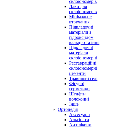
склоіономерів
Лаки для
склоіономерів
Мінімальне
втручання
Підкладочні
матеріали з
гідроксидом
кальцію та інші
Підкладочні
матеріали
склоіономерні
Реставраційні
склоіономерні
цементи
Травильні гелі
Фісурні
герметики
Штифти
волоконні
Інше
Ортопедія
Аксесуари
Альгінати
А-силікони