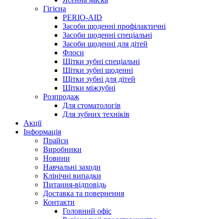
Гігієна
PERIO-AID
Засоби щоденні профілактичні
Засоби щоденні спеціальні
Засоби щоденні для дітей
Флоси
Щітки зубні спеціальні
Щітки зубні щоденні
Щітки зубні для дітей
Щітки міжзубні
Розпродаж
Для стоматологів
Для зубних техніків
Акції
Інформація
Прайси
Виробники
Новини
Навчальні заходи
Клінічні випадки
Питання-відповідь
Доставка та повернення
Контакти
Головний офіс