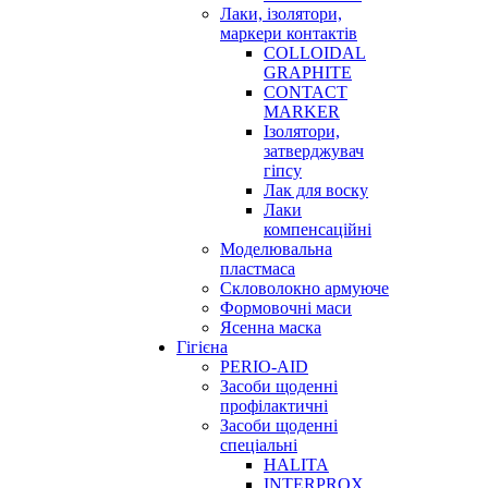
Лаки, ізолятори,
маркери контактів
COLLOIDAL
GRAPHITE
CONTACT
MARKER
Ізолятори,
затверджувач
гіпсу
Лак для воску
Лаки
компенсаційні
Моделювальна
пластмаса
Скловолокно армуюче
Формовочні маси
Ясенна маска
Гігієна
PERIO-AID
Засоби щоденні
профілактичні
Засоби щоденні
спеціальні
HALITA
INTERPROX