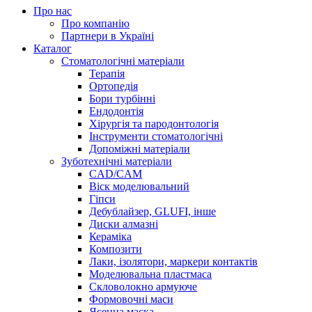
Про нас
Про компанію
Партнери в Україні
Каталог
Стоматологічні матеріали
Терапія
Ортопедія
Бори турбінні
Ендодонтія
Хірургія та пародонтологія
Інструменти стоматологічні
Допоміжні матеріали
Зуботехнічні матеріали
CAD/CAM
Віск моделювальний
Гіпси
Дебублайзер, GLUFI, інше
Диски алмазні
Кераміка
Композити
Лаки, ізолятори, маркери контактів
Моделювальна пластмаса
Скловолокно армуюче
Формовочні маси
Ясенна маска