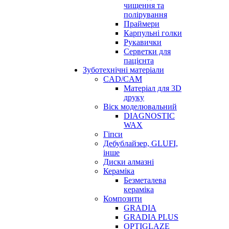
чищення та
полірування
Праймери
Карпульні голки
Рукавички
Серветки для
пацієнта
Зуботехнічні матеріали
CAD/CAM
Матеріал для 3D
друку
Віск моделювальний
DIAGNOSTIC
WAX
Гіпси
Дебублайзер, GLUFI,
інше
Диски алмазні
Кераміка
Безметалева
кераміка
Композити
GRADIA
GRADIA PLUS
OPTIGLAZE