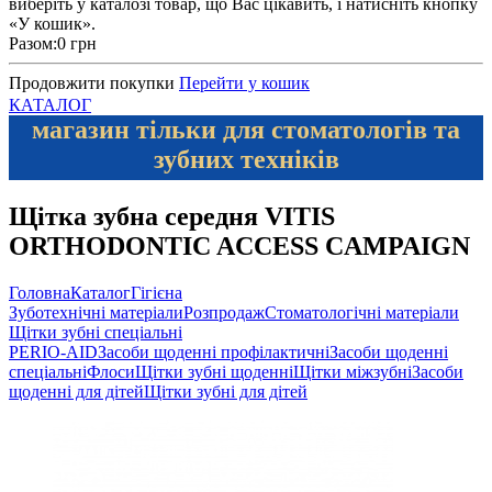
виберіть у каталозі товар, що Вас цікавить, і натисніть кнопку
«У кошик».
Разом:
0 грн
Продовжити покупки
Перейти у кошик
КАТАЛОГ
магазин тільки для стоматологів та
зубних техніків
Щітка зубна середня VITIS
ORTHODONTIC ACCESS CAMPAIGN
Головна
Каталог
Гігієна
Зуботехнічні матеріали
Розпродаж
Стоматологічні матеріали
Щітки зубні спеціальні
PERIO-AID
Засоби щоденні профілактичні
Засоби щоденні
спеціальні
Флоси
Щітки зубні щоденні
Щітки міжзубні
Засоби
щоденні для дітей
Щітки зубні для дітей