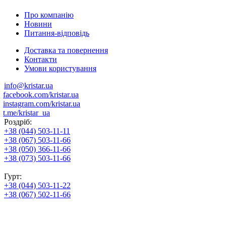
Про компанію
Новини
Питання-відповідь
Доставка та повернення
Контакти
Умови користування
info@kristar.ua
facebook.com/kristar.ua
instagram.com/kristar.ua
t.me/kristar_ua
Роздріб:
+38 (044) 503-11-11
+38 (067) 503-11-66
+38 (050) 366-11-66
+38 (073) 503-11-66
Гурт:
+38 (044) 503-11-22
+38 (067) 502-11-66