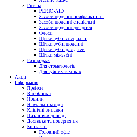
Гігієна
PERIO-AID
Засоби щоденні профілактичні
Засоби щоденні спеціальні
Засоби щоденні для дітей
Флоси
Щітки зубні спеціальні
Щітки зубні щоденні
Щітки зубні для дітей
Щітки міжзубні
Розпродаж
Для стоматологів
Для зубних техніків
Акції
Інформація
Прайси
Виробники
Новини
Навчальні заходи
Клінічні випадки
Питання-відповідь
Доставка та повернення
Контакти
Головний офіс