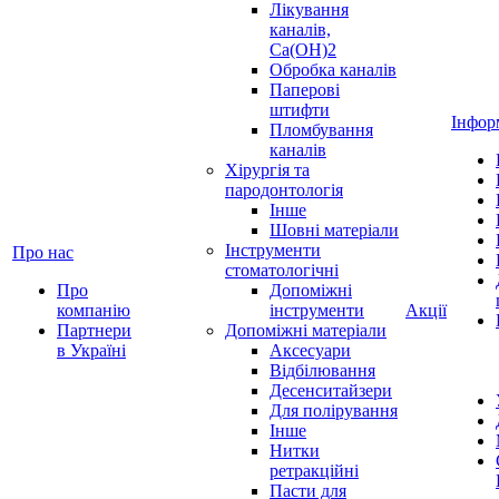
Лікування
каналів,
Ca(OH)2
Обробка каналів
Паперові
штифти
Інфор
Пломбування
каналів
Хірургія та
пародонтологія
Інше
Шовні матеріали
Інструменти
Про нас
стоматологічні
Про
Допоміжні
компанію
інструменти
Акції
Партнери
Допоміжні матеріали
в Україні
Аксесуари
Відбілювання
Десенситайзери
Для полірування
Інше
Нитки
ретракційні
Пасти для