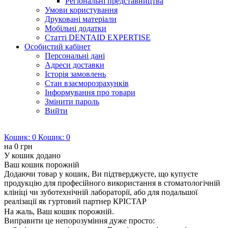
Регіональні представництва
Умови користування
Друковані матеріали
Мобільні додатки
Статті DENTAID EXPERTISE
Особистий кабінет
Персональні дані
Адреси доставки
Історія замовлень
Стан взаєморозрахунків
Інформування про товари
Змінити пароль
Вийти
Кошик:
0
Кошик:
0
на
0 грн
У кошик додано
Ваш кошик порожній
Додаючи товар у кошик, Ви підтверджуєте, що купуєте
продукцію для професійного використання в стоматологічній
клініці чи зуботехнічній лабораторії, або для подальшої
реалізації як гуртовий партнер КРІСТАР
На жаль, Ваш кошик порожній.
Виправити це непорозуміння дуже просто: