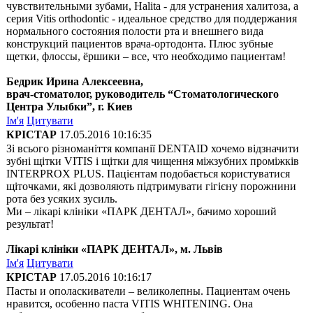
чувствительными зубами, Halita - для устранения халитоза, а
серия Vitis orthodontic - идеальное средство для поддержания
нормального состояния полости рта и внешнего вида
конструкций пациентов врача-ортодонта. Плюс зубные
щетки, флоссы, ёршики – все, что необходимо пациентам!
Бедрик Ирина Алексеевна,
врач-стоматолог, руководитель “Стоматологического
Центра Улыбки”, г. Киев
Ім'я
Цитувати
КРІСТАР
17.05.2016 10:16:35
Зі всього різноманіття компанії DENTAID хочемо відзначити
зубні щітки VITIS і щітки для чищення міжзубних проміжків
INTERPROX PLUS. Пацієнтам подобається користуватися
щіточками, які дозволяють підтримувати гігієну порожнини
рота без усяких зусиль.
Ми – лікарі клініки «ПАРК ДЕНТАЛ», бачимо хороший
результат!
Лікарі клініки «ПАРК ДЕНТАЛ», м. Львів
Ім'я
Цитувати
КРІСТАР
17.05.2016 10:16:17
Пасты и ополаскиватели – великолепны. Пациентам очень
нравится, особенно паста VITIS WHITENING. Она