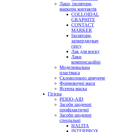
Лаки, ізолятори,
маркери контактів
COLLOIDAL
GRAPHITE
CONTACT
MARKER
Ізолятори,
затверджувач
гіпсу
Лак для воску
Лаки
компенсаційні
Моделювальна
пластмаса
Скловолокно армуюче
Формовочні маси
Ясенна маска
Гігієна
PERIO-AID
Засоби щоденні
профілактичні
Засоби щоденні
спеціальні
HALITA
INTERPROX