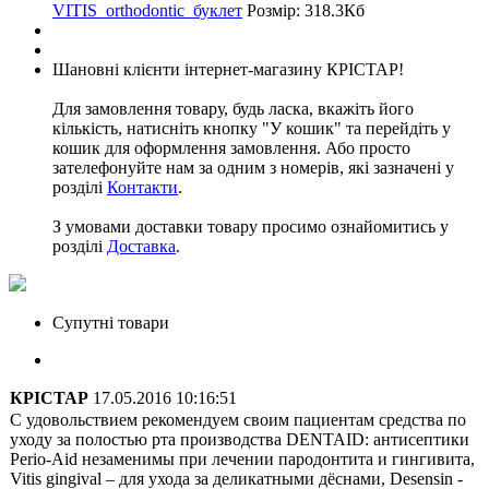
VITIS_orthodontic_буклет
Розмір: 318.3Кб
Шановні клієнти інтернет-магазину КРІСТАР!
Для замовлення товару, будь ласка, вкажіть його
кількість, натисніть кнопку "У кошик" та перейдіть у
кошик для оформлення замовлення. Або просто
зателефонуйте нам за одним з номерів, які зазначені у
розділі
Контакти
.
З умовами доставки товару просимо ознайомитись у
розділі
Доставка
.
Супутні товари
КРІСТАР
17.05.2016 10:16:51
С удовольствием рекомендуем своим пациентам средства по
уходу за полостью рта производства DENTAID: антисептики
Perio-Aid незаменимы при лечении пародонтита и гингивита,
Vitis gingival – для ухода за деликатными дёснами, Desensin -