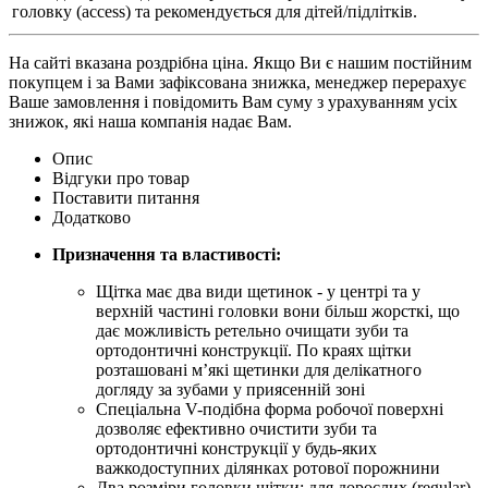
головку (access) та рекомендується для дітей/підлітків.
На сайті вказана роздрібна ціна. Якщо Ви є нашим постійним
покупцем і за Вами зафіксована знижка, менеджер перерахує
Ваше замовлення і повідомить Вам суму з урахуванням усіх
знижок, які наша компанія надає Вам.
Опис
Відгуки про товар
Поставити питання
Додатково
Призначення та властивості:
Щітка має два види щетинок - у центрі та у
верхній частині головки вони більш жорсткі, що
дає можливість ретельно очищати зуби та
ортодонтичні конструкції. По краях щітки
розташовані м’які щетинки для делікатного
догляду за зубами у приясенній зоні
Спеціальна V-подібна форма робочої поверхні
дозволяє ефективно очистити зуби та
ортодонтичні конструкції у будь-яких
важкодоступних ділянках ротової порожнини
Два розміри головки щітки: для дорослих (regular)