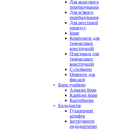
Для жорсткого
перебазування
Для м’якого
перебазування
Для реєстрації
прикусу
Інше
Композити для
тимчасових
конструкцій
Пластмаси для
тимчасових
конструкцій
С-силікони
Цементи для
фіксації
Бори турбінні
Алмазні бори
Карбідні бори
Контейнери
Ендодонтія
Гутаперчеві
штифти
Інструменти
ендодонтичні