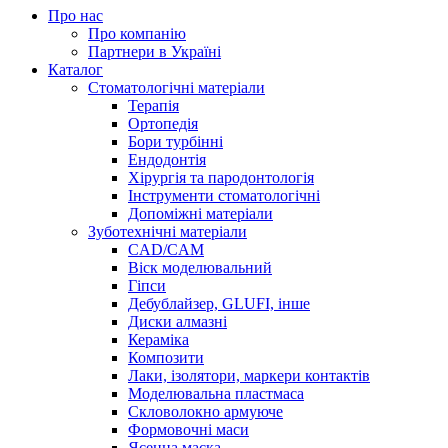
Про нас
Про компанію
Партнери в Україні
Каталог
Стоматологічні матеріали
Терапія
Ортопедія
Бори турбінні
Ендодонтія
Хірургія та пародонтологія
Інструменти стоматологічні
Допоміжні матеріали
Зуботехнічні матеріали
CAD/CAM
Віск моделювальний
Гіпси
Дебублайзер, GLUFI, інше
Диски алмазні
Кераміка
Композити
Лаки, ізолятори, маркери контактів
Моделювальна пластмаса
Скловолокно армуюче
Формовочні маси
Ясенна маска