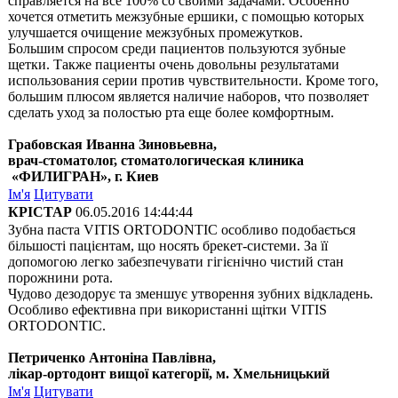
справляется на все 100% со своими задачами. Особенно
хочется отметить межзубные ершики, с помощью которых
улучшается очищение межзубных промежутков.
Большим спросом среди пациентов пользуются зубные
щетки. Также пациенты очень довольны результатами
использования серии против чувствительности. Кроме того,
большим плюсом является наличие наборов, что позволяет
сделать уход за полостью рта еще более комфортным.
Грабовская Иванна Зиновьевна,
врач-стоматолог, стоматологическая клиника
«ФИЛИГРАН», г. Киев
Ім'я
Цитувати
КРІСТАР
06.05.2016 14:44:44
Зубна паста VITIS ORTODONTIC особливо подобається
більшості пацієнтам, що носять брекет-системи. За її
допомогою легко забезпечувати гігієнічно чистий стан
порожнини рота.
Чудово дезодорує та зменшує утворення зубних відкладень.
Особливо ефективна при використанні щітки VITIS
ORTODONTIC.
Петриченко Антоніна Павлівна,
лікар-ортодонт вищої категорії, м. Хмельницький
Ім'я
Цитувати