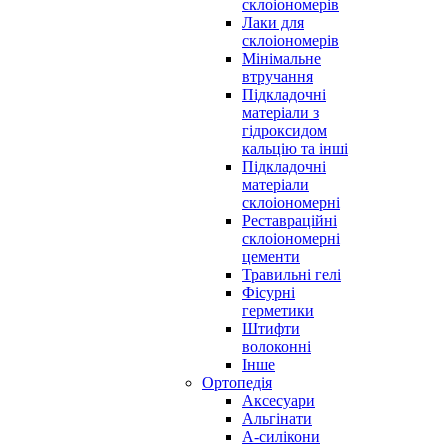
склоіономерів
Лаки для
склоіономерів
Мінімальне
втручання
Підкладочні
матеріали з
гідроксидом
кальцію та інші
Підкладочні
матеріали
склоіономерні
Реставраційні
склоіономерні
цементи
Травильні гелі
Фісурні
герметики
Штифти
волоконні
Інше
Ортопедія
Аксесуари
Альгінати
А-силікони