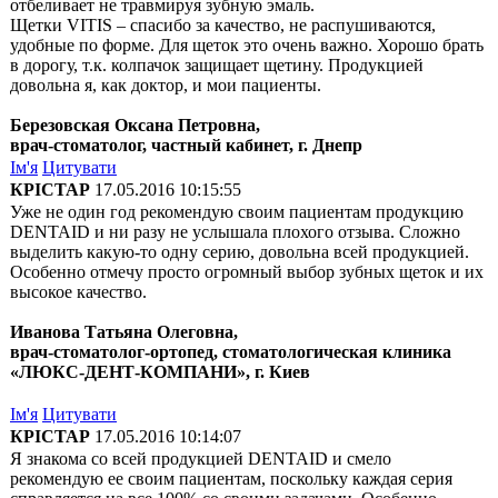
отбеливает не травмируя зубную эмаль.
Щетки VITIS – спасибо за качество, не распушиваются,
удобные по форме. Для щеток это очень важно. Хорошо брать
в дорогу, т.к. колпачок защищает щетину. Продукцией
довольна я, как доктор, и мои пациенты.
Березовская Оксана Петровна,
врач-стоматолог, частный кабинет, г. Днепр
Ім'я
Цитувати
КРІСТАР
17.05.2016 10:15:55
Уже не один год рекомендую своим пациентам продукцию
DENTAID и ни разу не услышала плохого отзыва. Сложно
выделить какую-то одну серию, довольна всей продукцией.
Особенно отмечу просто огромный выбор зубных щеток и их
высокое качество.
Иванова Татьяна Олеговна,
врач-стоматолог-ортопед, стоматологическая клиника
«ЛЮКС-ДЕНТ-КОМПАНИ», г. Киев
Ім'я
Цитувати
КРІСТАР
17.05.2016 10:14:07
Я знакома со всей продукцией DENTAID и смело
рекомендую ее своим пациентам, поскольку каждая серия