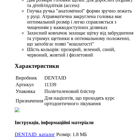
та дітей/підлітків (access)
Гнучка ручка "анатомічної" форми зручно лежить
у руці. Атравматична закруглена головка має
оптимальний розмір і легко справляється з
чищенням у важкодоступних ділянках
Захисний ковпачок захищає щітку від забруднення
та утримує щетинки в оптимальному положенні,
що запобігає появі "кошлатості"
Шість кольорів: прозорий, зелений, синій,
червоний, жовтий і фіолетовий
Характеристики
Виробник
DENTAID
Артикул
11339
Упаковка
Поліетиленовий блістер
Для пацієнтів, що проходять курс
Призначення
ортодонтичного лікування
Інструкція, інформаційні матеріали
DENTAID_каталог
Розмір: 1.8 МБ