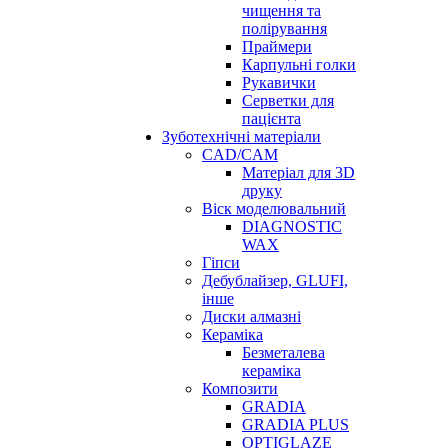
чищення та
полірування
Праймери
Карпульні голки
Рукавички
Серветки для
пацієнта
Зуботехнічні матеріали
CAD/CAM
Матеріал для 3D
друку
Віск моделювальний
DIAGNOSTIC
WAX
Гіпси
Дебублайзер, GLUFI,
інше
Диски алмазні
Кераміка
Безметалева
кераміка
Композити
GRADIA
GRADIA PLUS
OPTIGLAZE