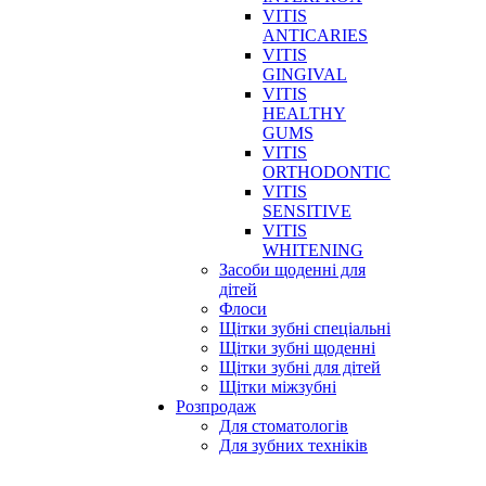
VITIS
ANTICARIES
VITIS
GINGIVAL
VITIS
HEALTHY
GUMS
VITIS
ORTHODONTIC
VITIS
SENSITIVE
VITIS
WHITENING
Засоби щоденні для
дітей
Флоси
Щітки зубні спеціальні
Щітки зубні щоденні
Щітки зубні для дітей
Щітки міжзубні
Розпродаж
Для стоматологів
Для зубних техніків