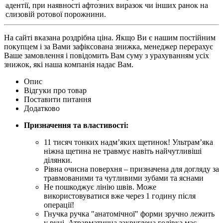
адентії, при наявності афтозних виразок чи інших ранок на
слизовій ротової порожнини.
На сайті вказана роздрібна ціна. Якщо Ви є нашим постійним
покупцем і за Вами зафіксована знижка, менеджер перерахує
Ваше замовлення і повідомить Вам суму з урахуванням усіх
знижок, які наша компанія надає Вам.
Опис
Відгуки про товар
Поставити питання
Додатково
Призначення та властивості:
11 тисяч тонких надм’яких щетинок! Ультрам’яка
ніжна щетина не травмує навіть найчутливіші
ділянки.
Рівна очисна поверхня – призначена для догляду за
травмованими та чутливими зубами та яснами
Не пошкоджує лінію швів. Може
використовуватися вже через 1 годину після
операції!
Гнучка ручка "анатомічної" форми зручно лежить
у руці. Атравматична закруглена голівка має