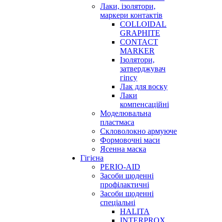
Лаки, ізолятори,
маркери контактів
COLLOIDAL
GRAPHITE
CONTACT
MARKER
Ізолятори,
затверджувач
гіпсу
Лак для воску
Лаки
компенсаційні
Моделювальна
пластмаса
Скловолокно армуюче
Формовочні маси
Ясенна маска
Гігієна
PERIO-AID
Засоби щоденні
профілактичні
Засоби щоденні
спеціальні
HALITA
INTERPROX