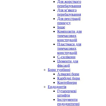
Для жорсткого
перебазування
Для м’якого
перебазування
Для реєстрації
прикусу
Інше
Композити для
тимчасових
конструкцій
Пластмаси для
тимчасових
конструкцій
С-силікони
Цементи для
фіксації
Бори турбінні
Алмазні бори
Карбідні бори
Контейнери
Ендодонтія
Гутаперчеві
штифти
Інструменти
ендодонтичні