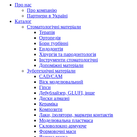
Про нас
Про компанію
Партнери в Україні
Каталог
Стоматологічні матеріали
Терапія
Ортопедія
Бори турбінні
Ендодонтія
Хірургія та пародонтологія
Інструменти стоматологічні
Допоміжні матеріали
Зуботехнічні матеріали
CAD/CAM
Віск моделювальний
Гіпси
Дебублайзер, GLUFI, інше
Диски алмазні
Кераміка
Композити
Лаки, ізолятори, маркери контактів
Моделювальна пластмаса
Скловолокно армуюче
Формовочні маси
Ясенна маска