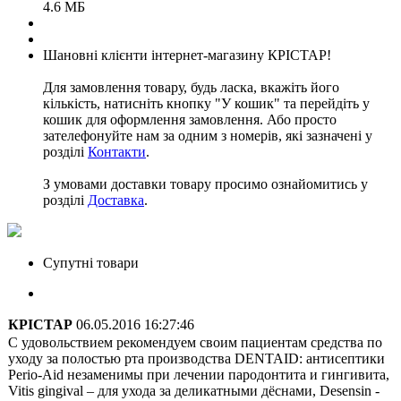
4.6 МБ
Шановні клієнти інтернет-магазину КРІСТАР!
Для замовлення товару, будь ласка, вкажіть його
кількість, натисніть кнопку "У кошик" та перейдіть у
кошик для оформлення замовлення. Або просто
зателефонуйте нам за одним з номерів, які зазначені у
розділі
Контакти
.
З умовами доставки товару просимо ознайомитись у
розділі
Доставка
.
Супутні товари
КРІСТАР
06.05.2016 16:27:46
С удовольствием рекомендуем своим пациентам средства по
уходу за полостью рта производства DENTAID: антисептики
Perio-Aid незаменимы при лечении пародонтита и гингивита,
Vitis gingival – для ухода за деликатными дёснами, Desensin -