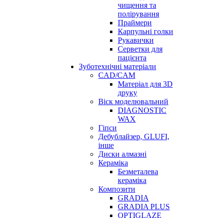
чищення та
полірування
Праймери
Карпульні голки
Рукавички
Серветки для
пацієнта
Зуботехнічні матеріали
CAD/CAM
Матеріал для 3D
друку
Віск моделювальний
DIAGNOSTIC
WAX
Гіпси
Дебублайзер, GLUFI,
інше
Диски алмазні
Кераміка
Безметалева
кераміка
Композити
GRADIA
GRADIA PLUS
OPTIGLAZE