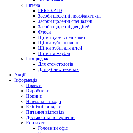
Гігієна
PERIO-AID
Засоби щоденні профілактичні
Засоби щоденні спеціальні
Засоби щоденні для дітей
Флоси
Щітки зубні спеціальні
Щітки зубні щоденні
Щітки зубні для дітей
Щітки міжзубні
Розпродаж
Для стоматологів
Для зубних техніків
Акції
Інформація
Прайси
Виробники
Новини
Навчальні заходи
Клінічні випадки
Питання-відповідь
Доставка та повернення
Контакти
Головний офіс