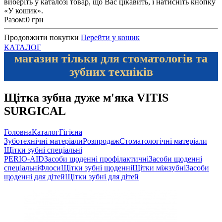
виберіть у каталозі товар, що Вас цікавить, і натисніть кнопку
«У кошик».
Разом:
0 грн
Продовжити покупки
Перейти у кошик
КАТАЛОГ
магазин тільки для стоматологів та
зубних техніків
Щітка зубна дуже м'яка VITIS
SURGICAL
Головна
Каталог
Гігієна
Зуботехнічні матеріали
Розпродаж
Стоматологічні матеріали
Щітки зубні спеціальні
PERIO-AID
Засоби щоденні профілактичні
Засоби щоденні
спеціальні
Флоси
Щітки зубні щоденні
Щітки міжзубні
Засоби
щоденні для дітей
Щітки зубні для дітей