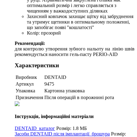
оптимальний розмір і легко справляється з
чищенням у важкодоступних ділянках
Захисний ковпачок захищає щітку від забруднення
та утримує щетинки в оптимальному положенні,
що запобігає появі "кошлатості"
Колір: прозорий
Рекомендації:
для контролю утворення зубного нальоту на лінію швів
рекомендується наносити гель-пасту PERIO-AID
Характеристики
Виробник
DENTAID
Артикул
9475
Упаковка
Картонна упаковка
Призначення
Після операцій в порожнині рота
Інструкція, інформаційні матеріали
DENTAID_каталог
Розмір: 1.8 МБ
Засоби DENTAID після імплантації_брошура
Розмір: