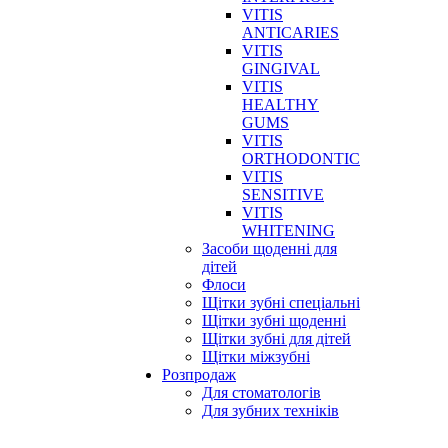
VITIS
ANTICARIES
VITIS
GINGIVAL
VITIS
HEALTHY
GUMS
VITIS
ORTHODONTIC
VITIS
SENSITIVE
VITIS
WHITENING
Засоби щоденні для
дітей
Флоси
Щітки зубні спеціальні
Щітки зубні щоденні
Щітки зубні для дітей
Щітки міжзубні
Розпродаж
Для стоматологів
Для зубних техніків