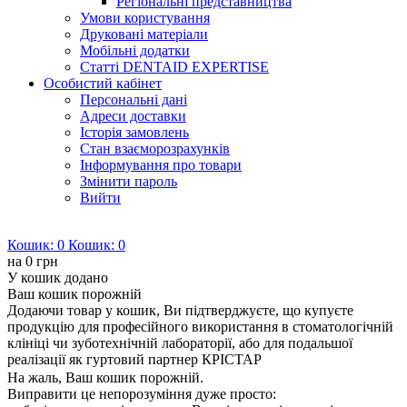
Регіональні представництва
Умови користування
Друковані матеріали
Мобільні додатки
Статті DENTAID EXPERTISE
Особистий кабінет
Персональні дані
Адреси доставки
Історія замовлень
Стан взаєморозрахунків
Інформування про товари
Змінити пароль
Вийти
Кошик:
0
Кошик:
0
на
0 грн
У кошик додано
Ваш кошик порожній
Додаючи товар у кошик, Ви підтверджуєте, що купуєте
продукцію для професійного використання в стоматологічній
клініці чи зуботехнічній лабораторії, або для подальшої
реалізації як гуртовий партнер КРІСТАР
На жаль, Ваш кошик порожній.
Виправити це непорозуміння дуже просто: