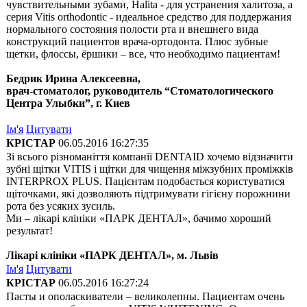
чувствительными зубами, Halita - для устранения халитоза, а
серия Vitis orthodontic - идеальное средство для поддержания
нормального состояния полости рта и внешнего вида
конструкций пациентов врача-ортодонта. Плюс зубные
щетки, флоссы, ёршики – все, что необходимо пациентам!
Бедрик Ирина Алексеевна,
врач-стоматолог, руководитель “Стоматологического
Центра Улыбки”, г. Киев
Ім'я
Цитувати
КРІСТАР
06.05.2016 16:27:35
Зі всього різноманіття компанії DENTAID хочемо відзначити
зубні щітки VITIS і щітки для чищення міжзубних проміжків
INTERPROX PLUS. Пацієнтам подобається користуватися
щіточками, які дозволяють підтримувати гігієну порожнини
рота без усяких зусиль.
Ми – лікарі клініки «ПАРК ДЕНТАЛ», бачимо хороший
результат!
Лікарі клініки «ПАРК ДЕНТАЛ», м. Львів
Ім'я
Цитувати
КРІСТАР
06.05.2016 16:27:24
Пасты и ополаскиватели – великолепны. Пациентам очень