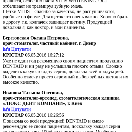
нравится, особенно паста VITIS WHITENING. Она
отбеливает не травмируя зубную эмаль.
Щетки VITIS – спасибо за качество, не распушиваются,
удобные по форме. Для щеток это очень важно. Хорошо брать
в дорогу, т.к. колпачок защищает щетину. Продукцией
довольна я, как доктор, и мои пациенты.
Березовская Оксана Петровна,
врач-стоматолог, частный кабинет, г. Днепр
Ім'я
Цитувати
КРІСТАР
06.05.2016 16:27:12
Уже не один год рекомендую своим пациентам продукцию
DENTAID и ни разу не услышала плохого отзыва. Сложно
выделить какую-то одну серию, довольна всей продукцией.
Особенно отмечу просто огромный выбор зубных щеток и их
высокое качество.
Иванова Татьяна Олеговна,
врач-стоматолог-ортопед, стоматологическая клиника
«ЛЮКС-ДЕНТ-КОМПАНИ», г. Киев
Ім'я
Цитувати
КРІСТАР
06.05.2016 16:26:56
Я знакома со всей продукцией DENTAID и смело
рекомендую ее своим пациентам, поскольку каждая серия
справляется на все 100% со своими задачами. Особенно