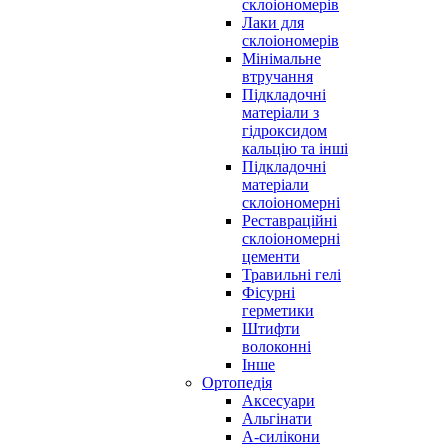
склоіономерів
Лаки для
склоіономерів
Мінімальне
втручання
Підкладочні
матеріали з
гідроксидом
кальцію та інші
Підкладочні
матеріали
склоіономерні
Реставраційні
склоіономерні
цементи
Травильні гелі
Фісурні
герметики
Штифти
волоконні
Інше
Ортопедія
Аксесуари
Альгінати
А-силікони