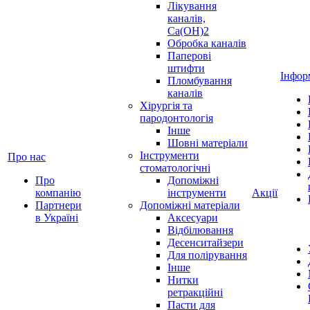
Лікування
каналів,
Ca(OH)2
Обробка каналів
Паперові
штифти
Інфор
Пломбування
каналів
Хірургія та
пародонтологія
Інше
Шовні матеріали
Інструменти
Про нас
стоматологічні
Про
Допоміжні
компанію
інструменти
Акції
Партнери
Допоміжні матеріали
в Україні
Аксесуари
Відбілювання
Десенситайзери
Для полірування
Інше
Нитки
ретракційні
Пасти для