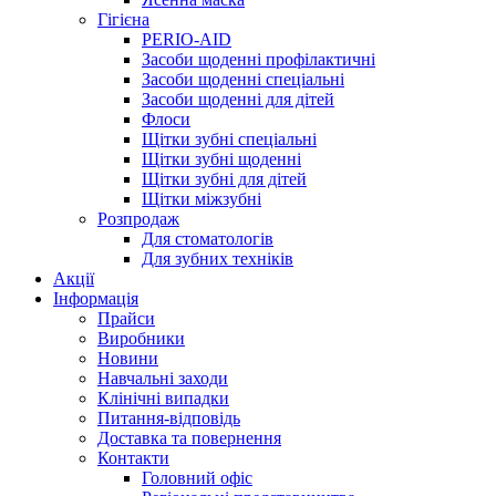
Гігієна
PERIO-AID
Засоби щоденні профілактичні
Засоби щоденні спеціальні
Засоби щоденні для дітей
Флоси
Щітки зубні спеціальні
Щітки зубні щоденні
Щітки зубні для дітей
Щітки міжзубні
Розпродаж
Для стоматологів
Для зубних техніків
Акції
Інформація
Прайси
Виробники
Новини
Навчальні заходи
Клінічні випадки
Питання-відповідь
Доставка та повернення
Контакти
Головний офіс