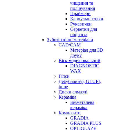
чищення та
полірування
Праймери
Карпульні голки
Рукавички
Серветки для
пацієнта
Зуботехнічні матеріали
CAD/CAM
Матеріал для 3D
друку
Віск моделювальний
DIAGNOSTIC
WAX
Гіпси
Дебублайзер, GLUFI,
інше
Диски алмазні
Кераміка
Безметалева
кераміка
Композити
GRADIA
GRADIA PLUS
OPTIGLAZE