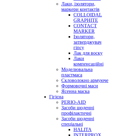
Лаки, ізолятори,
маркери контактів
COLLOIDAL
GRAPHITE
CONTACT
MARKER
Ізолятори,
затверджувач
гіпсу
Лак для воску
Лаки
компенсаційні
Моделювальна
пластмаса
Скловолокно армуюче
Формовочні маси
Ясенна маска
Гігієна
PERIO-AID
Засоби щоденні
профілактичні
Засоби щоденні
спеціальні
HALITA
INTERPROX