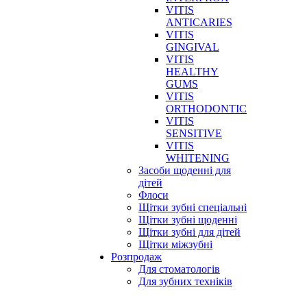
VITIS
ANTICARIES
VITIS
GINGIVAL
VITIS
HEALTHY
GUMS
VITIS
ORTHODONTIC
VITIS
SENSITIVE
VITIS
WHITENING
Засоби щоденні для
дітей
Флоси
Щітки зубні спеціальні
Щітки зубні щоденні
Щітки зубні для дітей
Щітки міжзубні
Розпродаж
Для стоматологів
Для зубних техніків