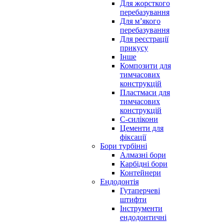
Для жорсткого
перебазування
Для м’якого
перебазування
Для реєстрації
прикусу
Інше
Композити для
тимчасових
конструкцій
Пластмаси для
тимчасових
конструкцій
С-силікони
Цементи для
фіксації
Бори турбінні
Алмазні бори
Карбідні бори
Контейнери
Ендодонтія
Гутаперчеві
штифти
Інструменти
ендодонтичні