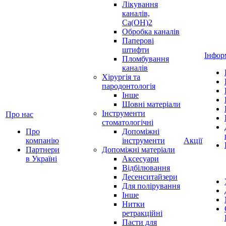
Лікування
каналів,
Ca(OH)2
Обробка каналів
Паперові
штифти
Інфор
Пломбування
каналів
Хірургія та
пародонтологія
Інше
Шовні матеріали
Інструменти
Про нас
стоматологічні
Про
Допоміжні
компанію
інструменти
Акції
Партнери
Допоміжні матеріали
в Україні
Аксесуари
Відбілювання
Десенситайзери
Для полірування
Інше
Нитки
ретракційні
Пасти для