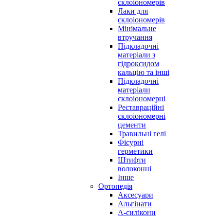
склоіономерів
Лаки для
склоіономерів
Мінімальне
втручання
Підкладочні
матеріали з
гідроксидом
кальцію та інші
Підкладочні
матеріали
склоіономерні
Реставраційні
склоіономерні
цементи
Травильні гелі
Фісурні
герметики
Штифти
волоконні
Інше
Ортопедія
Аксесуари
Альгінати
А-силікони