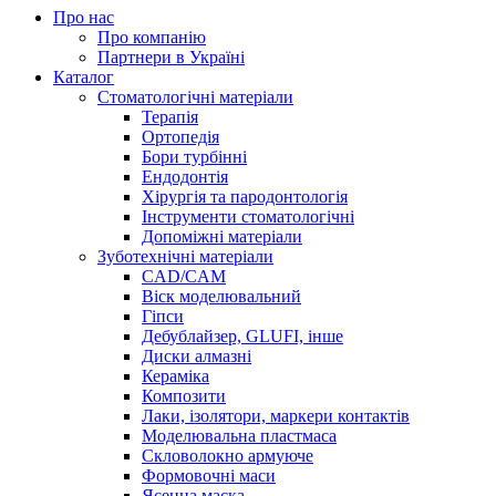
Про нас
Про компанію
Партнери в Україні
Каталог
Стоматологічні матеріали
Терапія
Ортопедія
Бори турбінні
Ендодонтія
Хірургія та пародонтологія
Інструменти стоматологічні
Допоміжні матеріали
Зуботехнічні матеріали
CAD/CAM
Віск моделювальний
Гіпси
Дебублайзер, GLUFI, інше
Диски алмазні
Кераміка
Композити
Лаки, ізолятори, маркери контактів
Моделювальна пластмаса
Скловолокно армуюче
Формовочні маси
Ясенна маска