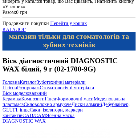
виберіть у каталозі товар, що Вас цікавить, і натисніть кнопку
«У кошик».
Разом:
0 грн
Продовжити покупки
Перейти у кошик
КАТАЛОГ
магазин тільки для стоматологів та
зубних техніків
Віск діагностичний DIAGNOSTIC
WAX білий, 9 г (02-1700-9G)
Головна
Каталог
Зуботехнічні матеріали
Гігієна
Розпродаж
Стоматологічні матеріали
Віск моделювальний
Кераміка
Композити
Гіпси
Формовочні маси
Моделювальна
пластмаса
Скловолокно армуюче
Диски алмазні
Дебублайзер,
GLUFI, інше
Лаки, ізолятори, маркери
контактів
CAD/CAM
Ясенна маска
DIAGNOSTIC WAX