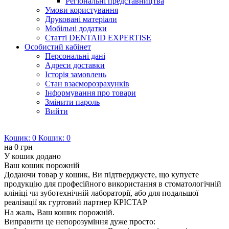
Регіональні представництва
Умови користування
Друковані матеріали
Мобільні додатки
Статті DENTAID EXPERTISE
Особистий кабінет
Персональні дані
Адреси доставки
Історія замовлень
Стан взаєморозрахунків
Інформування про товари
Змінити пароль
Вийти
Кошик:
0
Кошик:
0
на
0 грн
У кошик додано
Ваш кошик порожній
Додаючи товар у кошик, Ви підтверджуєте, що купуєте
продукцію для професійного використання в стоматологічній
клініці чи зуботехнічній лабораторії, або для подальшої
реалізації як гуртовий партнер КРІСТАР
На жаль, Ваш кошик порожній.
Виправити це непорозуміння дуже просто: