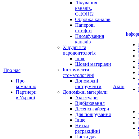
Лікування
каналів,
Ca(OH)2
Обробка каналів
Паперові
штифти
Інфор
Пломбування
каналів
Хірургія та
пародонтологія
Інше
Шовні матеріали
Інструменти
Про нас
стоматологічні
Про
Допоміжні
компанію
інструменти
Акції
Партнери
Допоміжні матеріали
в Україні
Аксесуари
Відбілювання
Десенситайзери
Для полірування
Інше
Нитки
ретракційні
Пасти для