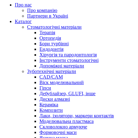
Про нас
Про компанію
Партнери в Україні
Каталог
Стоматологічні матеріали
Терапія
Ортопедія
Бори турбінні
Ендодонтія
Хірургія та пародонтологія
Інструменти стоматологічні
Допоміжні матеріали
Зуботехнічні матеріали
CAD/CAM
Віск моделювальний
Гіпси
Дебублайзер, GLUFI, інше
Диски алмазні
Кераміка
Композити
Лаки, ізолятори, маркери контактів
Моделювальна пластмаса
Скловолокно армуюче
Формовочні маси
Ясенна маска