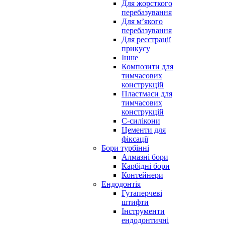
Для жорсткого
перебазування
Для м’якого
перебазування
Для реєстрації
прикусу
Інше
Композити для
тимчасових
конструкцій
Пластмаси для
тимчасових
конструкцій
С-силікони
Цементи для
фіксації
Бори турбінні
Алмазні бори
Карбідні бори
Контейнери
Ендодонтія
Гутаперчеві
штифти
Інструменти
ендодонтичні