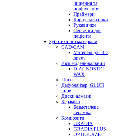
чищення та
полірування
Праймери
Карпульні голки
Рукавички
Серветки для
пацієнта
Зуботехнічні матеріали
CAD/CAM
Матеріал для 3D
друку
Віск моделювальний
DIAGNOSTIC
WAX
Гіпси
Дебублайзер, GLUFI,
інше
Диски алмазні
Кераміка
Безметалева
кераміка
Композити
GRADIA
GRADIA PLUS
OPTIGLAZE