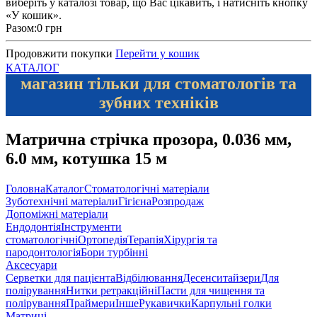
виберіть у каталозі товар, що Вас цікавить, і натисніть кнопку
«У кошик».
Разом:
0 грн
Продовжити покупки
Перейти у кошик
КАТАЛОГ
магазин тільки для стоматологів та
зубних техніків
Матрична стрічка прозора, 0.036 мм,
6.0 мм, котушка 15 м
Головна
Каталог
Стоматологічні матеріали
Зуботехнічні матеріали
Гігієна
Розпродаж
Допоміжні матеріали
Ендодонтія
Інструменти
стоматологічні
Ортопедія
Терапія
Хірургія та
пародонтологія
Бори турбінні
Аксесуари
Серветки для пацієнта
Відбілювання
Десенситайзери
Для
полірування
Нитки ретракційні
Пасти для чищення та
полірування
Праймери
Інше
Рукавички
Карпульні голки
Матриці