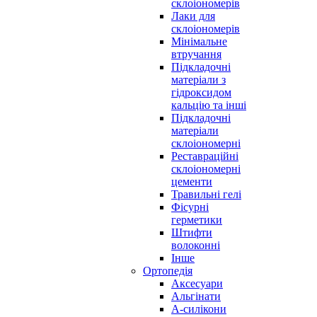
склоіономерів
Лаки для
склоіономерів
Мінімальне
втручання
Підкладочні
матеріали з
гідроксидом
кальцію та інші
Підкладочні
матеріали
склоіономерні
Реставраційні
склоіономерні
цементи
Травильні гелі
Фісурні
герметики
Штифти
волоконні
Інше
Ортопедія
Аксесуари
Альгінати
А-силікони