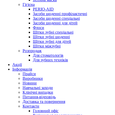
Гігієна
PERIO-AID
Засоби щоденні профілактичні
Засоби щоденні спеціальні
Засоби щоденні для дітей
Флоси
Щітки зубні спеціальні
Щітки зубні щоденні
Щітки зубні для дітей
Щітки міжзубні
Розпродаж
Для стоматологів
Для зубних техніків
Акції
Інформація
Прайси
Виробники
Новини
Навчальні заходи
Клінічні випадки
Питання-відповідь
Доставка та повернення
Контакти
Головний офіс