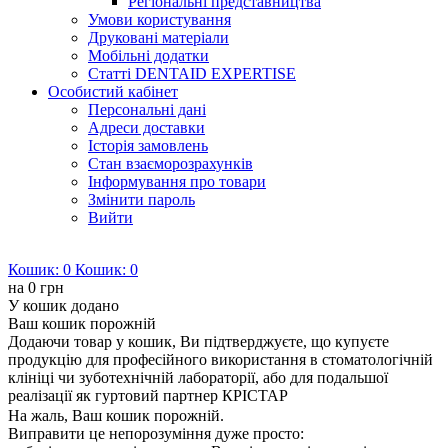
Регіональні представництва
Умови користування
Друковані матеріали
Мобільні додатки
Статті DENTAID EXPERTISE
Особистий кабінет
Персональні дані
Адреси доставки
Історія замовлень
Стан взаєморозрахунків
Інформування про товари
Змінити пароль
Вийти
Кошик:
0
Кошик:
0
на
0 грн
У кошик додано
Ваш кошик порожній
Додаючи товар у кошик, Ви підтверджуєте, що купуєте
продукцію для професійного використання в стоматологічній
клініці чи зуботехнічній лабораторії, або для подальшої
реалізації як гуртовий партнер КРІСТАР
На жаль, Ваш кошик порожній.
Виправити це непорозуміння дуже просто: