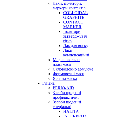
Лаки, ізолятори,
маркери контактів
COLLOIDAL
GRAPHITE
CONTACT
MARKER
Ізолятори,
затверджувач
гіпсу
Лак для воску
Лаки
компенсаційні
Моделювальна
пластмаса
Скловолокно армуюче
Формовочні маси
Ясенна маска
Гігієна
PERIO-AID
Засоби щоденні
профілактичні
Засоби щоденні
спеціальні
HALITA
INTERPROX