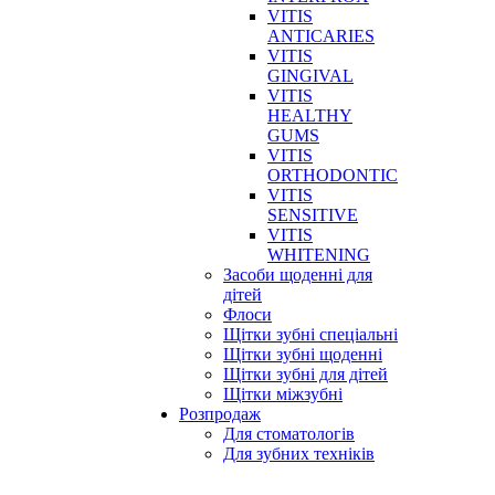
VITIS
ANTICARIES
VITIS
GINGIVAL
VITIS
HEALTHY
GUMS
VITIS
ORTHODONTIC
VITIS
SENSITIVE
VITIS
WHITENING
Засоби щоденні для
дітей
Флоси
Щітки зубні спеціальні
Щітки зубні щоденні
Щітки зубні для дітей
Щітки міжзубні
Розпродаж
Для стоматологів
Для зубних техніків