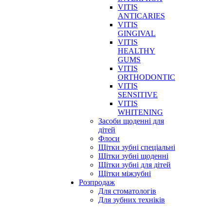
VITIS
ANTICARIES
VITIS
GINGIVAL
VITIS
HEALTHY
GUMS
VITIS
ORTHODONTIC
VITIS
SENSITIVE
VITIS
WHITENING
Засоби щоденні для
дітей
Флоси
Щітки зубні спеціальні
Щітки зубні щоденні
Щітки зубні для дітей
Щітки міжзубні
Розпродаж
Для стоматологів
Для зубних техніків