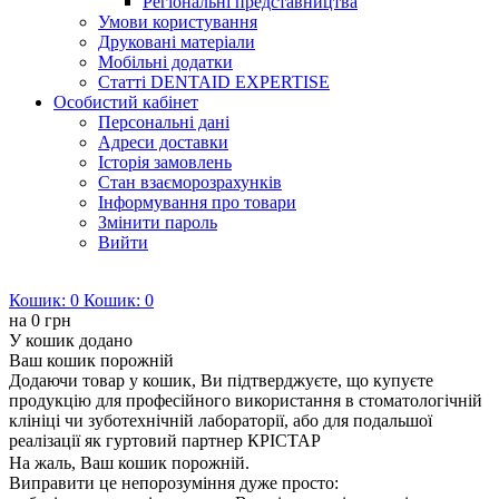
Регіональні представництва
Умови користування
Друковані матеріали
Мобільні додатки
Статті DENTAID EXPERTISE
Особистий кабінет
Персональні дані
Адреси доставки
Історія замовлень
Стан взаєморозрахунків
Інформування про товари
Змінити пароль
Вийти
Кошик:
0
Кошик:
0
на
0 грн
У кошик додано
Ваш кошик порожній
Додаючи товар у кошик, Ви підтверджуєте, що купуєте
продукцію для професійного використання в стоматологічній
клініці чи зуботехнічній лабораторії, або для подальшої
реалізації як гуртовий партнер КРІСТАР
На жаль, Ваш кошик порожній.
Виправити це непорозуміння дуже просто: