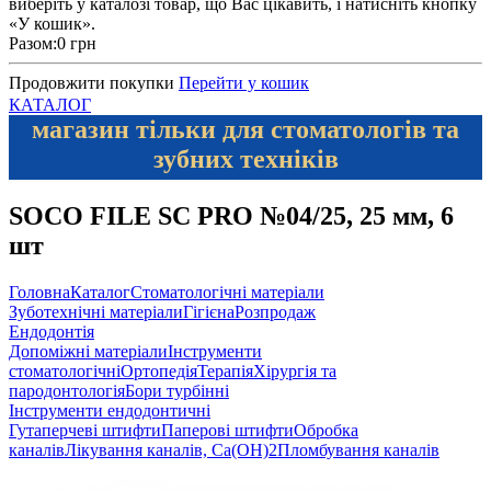
виберіть у каталозі товар, що Вас цікавить, і натисніть кнопку
«У кошик».
Разом:
0 грн
Продовжити покупки
Перейти у кошик
КАТАЛОГ
магазин тільки для стоматологів та
зубних техніків
SOCO FILE SC PRO №04/25, 25 мм, 6
шт
Головна
Каталог
Стоматологічні матеріали
Зуботехнічні матеріали
Гігієна
Розпродаж
Ендодонтія
Допоміжні матеріали
Інструменти
стоматологічні
Ортопедія
Терапія
Хірургія та
пародонтологія
Бори турбінні
Інструменти ендодонтичні
Гутаперчеві штифти
Паперові штифти
Обробка
каналів
Лікування каналів, Ca(OH)2
Пломбування каналів