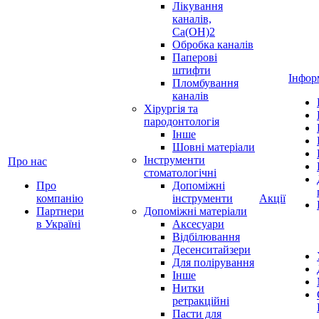
Лікування
каналів,
Ca(OH)2
Обробка каналів
Паперові
штифти
Інфор
Пломбування
каналів
Хірургія та
пародонтологія
Інше
Шовні матеріали
Інструменти
Про нас
стоматологічні
Про
Допоміжні
компанію
інструменти
Акції
Партнери
Допоміжні матеріали
в Україні
Аксесуари
Відбілювання
Десенситайзери
Для полірування
Інше
Нитки
ретракційні
Пасти для