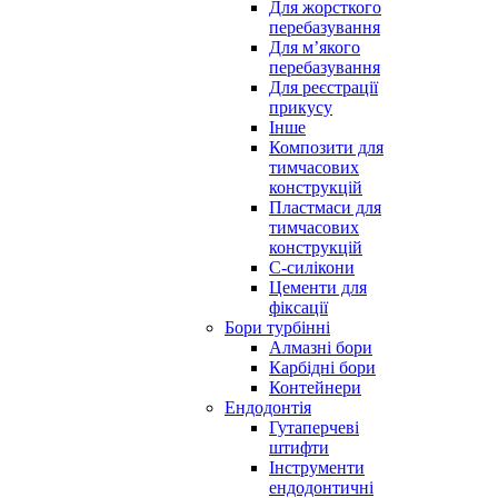
Для жорсткого
перебазування
Для м’якого
перебазування
Для реєстрації
прикусу
Інше
Композити для
тимчасових
конструкцій
Пластмаси для
тимчасових
конструкцій
С-силікони
Цементи для
фіксації
Бори турбінні
Алмазні бори
Карбідні бори
Контейнери
Ендодонтія
Гутаперчеві
штифти
Інструменти
ендодонтичні