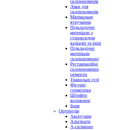
склоіономерів
Лаки для
склоіономерів
Мінімальне
втручання
Підкладочні
матеріали з
гідроксидом
кальцію та інші
Підкладочні
матеріали
склоіономерні
Реставраційні
склоіономерні
цементи
Травильні гелі
Фісурні
герметики
Штифти
волоконні
Інше
Ортопедія
Аксесуари
Альгінати
А-силікони