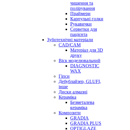
чищення та
полірування
Праймери
Карпульні голки
Рукавички
Серветки для
пацієнта
Зуботехнічні матеріали
CAD/CAM
Матеріал для 3D
друку
Віск моделювальний
DIAGNOSTIC
WAX
Гіпси
Дебублайзер, GLUFI,
інше
Диски алмазні
Кераміка
Безметалева
кераміка
Композити
GRADIA
GRADIA PLUS
OPTIGLAZE