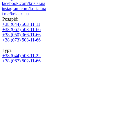
facebook.com/kristar.ua
instagram.com/kristar.ua
t.me/kristar_ua
Роздріб:
+38 (044) 503-11-11
+38 (067) 503-11-66
+38 (050) 366-11-66
+38 (073) 503-11-66
Гурт:
+38 (044) 503-11-22
+38 (067) 502-11-66