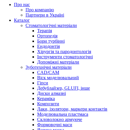
Про нас
Про компанію
Партнери в Україні
Каталог
Стоматологічні матеріали
Терапія
Ортопедія
Бори турбінні
Ендодонтія
Хірургія та пародонтологія
Інструменти стоматологічні
Допоміжні матеріали
Зуботехнічні матеріали
CAD/CAM
Віск моделювальний
Гіпси
Дебублайзер, GLUFI, інше
Диски алмазні
Кераміка
Композити
Лаки, ізолятори, маркери контактів
Моделювальна пластмаса
Скловолокно армуюче
Формовочні маси
Ясенна маска