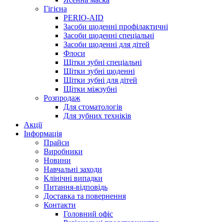
Гігієна
PERIO-AID
Засоби щоденні профілактичні
Засоби щоденні спеціальні
Засоби щоденні для дітей
Флоси
Щітки зубні спеціальні
Щітки зубні щоденні
Щітки зубні для дітей
Щітки міжзубні
Розпродаж
Для стоматологів
Для зубних техніків
Акції
Інформація
Прайси
Виробники
Новини
Навчальні заходи
Клінічні випадки
Питання-відповідь
Доставка та повернення
Контакти
Головний офіс