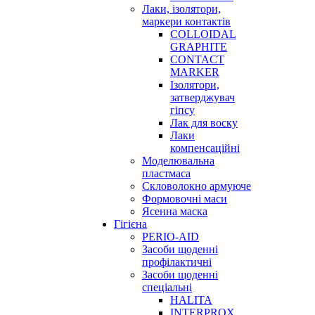
Лаки, ізолятори,
маркери контактів
COLLOIDAL
GRAPHITE
CONTACT
MARKER
Ізолятори,
затверджувач
гіпсу
Лак для воску
Лаки
компенсаційні
Моделювальна
пластмаса
Скловолокно армуюче
Формовочні маси
Ясенна маска
Гігієна
PERIO-AID
Засоби щоденні
профілактичні
Засоби щоденні
спеціальні
HALITA
INTERPROX