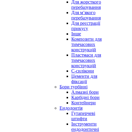
Для жорсткого
перебазування
Для м’якого
перебазування
Для реєстрації
прикусу
Інше
Композити для
тимчасових
конструкцій
Пластмаси для
тимчасових
конструкцій
С-силікони
Цементи для
фіксації
Бори турбінні
Алмазні бори
Карбідні бори
Контейнери
Ендодонтія
Гутаперчеві
штифти
Інструменти
ендодонтичні