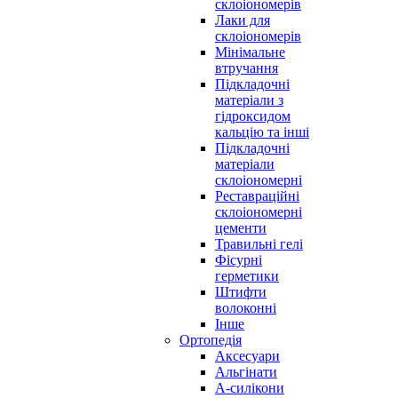
склоіономерів
Лаки для
склоіономерів
Мінімальне
втручання
Підкладочні
матеріали з
гідроксидом
кальцію та інші
Підкладочні
матеріали
склоіономерні
Реставраційні
склоіономерні
цементи
Травильні гелі
Фісурні
герметики
Штифти
волоконні
Інше
Ортопедія
Аксесуари
Альгінати
А-силікони