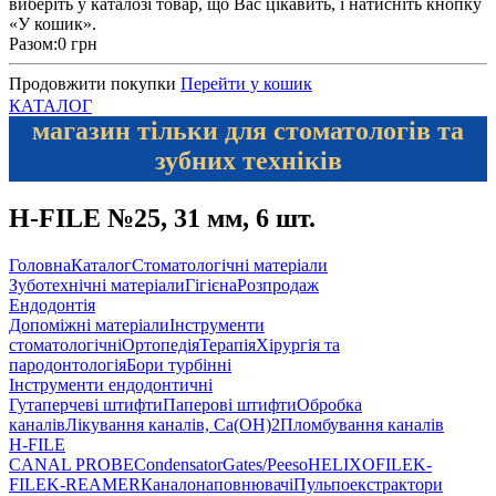
виберіть у каталозі товар, що Вас цікавить, і натисніть кнопку
«У кошик».
Разом:
0 грн
Продовжити покупки
Перейти у кошик
КАТАЛОГ
магазин тільки для стоматологів та
зубних техніків
H-FILE №25, 31 мм, 6 шт.
Головна
Каталог
Стоматологічні матеріали
Зуботехнічні матеріали
Гігієна
Розпродаж
Ендодонтія
Допоміжні матеріали
Інструменти
стоматологічні
Ортопедія
Терапія
Хірургія та
пародонтологія
Бори турбінні
Інструменти ендодонтичні
Гутаперчеві штифти
Паперові штифти
Обробка
каналів
Лікування каналів, Ca(OH)2
Пломбування каналів
H-FILE
CANAL PROBE
Condensator
Gates/Peeso
HELIXOFILE
K-
FILE
K-REAMER
Каналонаповнювачі
Пульпоекстрактори