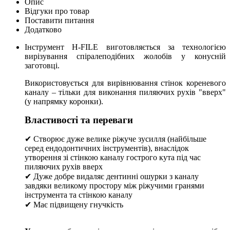
Опис
Відгуки про товар
Поставити питання
Додатково
Інструмент H-FILE виготовляється за технологією
вирізування спіралеподібних жолобів у конусній
заготовці.
Використовується для вирівнювання стінок кореневого
каналу – тільки для виконання пиляючих рухів "вверх"
(у напрямку коронки).
Властивості та переваги
✔ Створює дуже велике ріжуче зусилля (найбільше
серед ендодонтичних інструментів), внаслідок
утворення зі стінкою каналу гострого кута під час
пиляючих рухів вверх
✔ Дуже добре видаляє дентинні ошурки з каналу
завдяки великому простору між ріжучими гранями
інструмента та стінкою каналу
✔ Має підвищену гнучкість