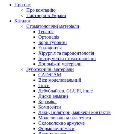
Про нас
Про компанію
Партнери в Україні
Каталог
Стоматологічні матеріали
Терапія
Ортопедія
Бори турбінні
Ендодонтія
Хірургія та пародонтологія
Інструменти стоматологічні
Допоміжні матеріали
Зуботехнічні матеріали
CAD/CAM
Віск моделювальний
Гіпси
Дебублайзер, GLUFI, інше
Диски алмазні
Кераміка
Композити
Лаки, ізолятори, маркери контактів
Моделювальна пластмаса
Скловолокно армуюче
Формовочні маси
Ясенна маска