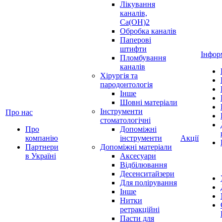
Лікування
каналів,
Ca(OH)2
Обробка каналів
Паперові
штифти
Інфор
Пломбування
каналів
Хірургія та
пародонтологія
Інше
Шовні матеріали
Інструменти
Про нас
стоматологічні
Про
Допоміжні
компанію
інструменти
Акції
Партнери
Допоміжні матеріали
в Україні
Аксесуари
Відбілювання
Десенситайзери
Для полірування
Інше
Нитки
ретракційні
Пасти для