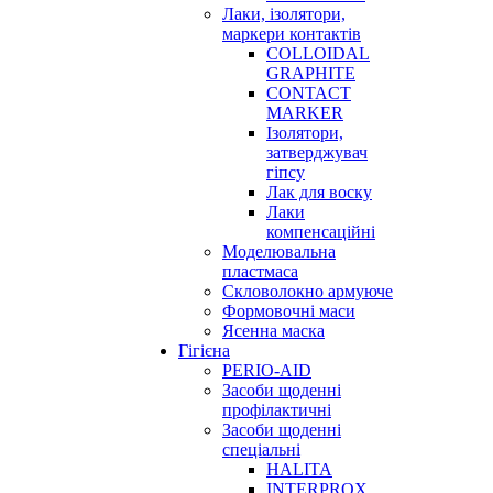
Лаки, ізолятори,
маркери контактів
COLLOIDAL
GRAPHITE
CONTACT
MARKER
Ізолятори,
затверджувач
гіпсу
Лак для воску
Лаки
компенсаційні
Моделювальна
пластмаса
Скловолокно армуюче
Формовочні маси
Ясенна маска
Гігієна
PERIO-AID
Засоби щоденні
профілактичні
Засоби щоденні
спеціальні
HALITA
INTERPROX