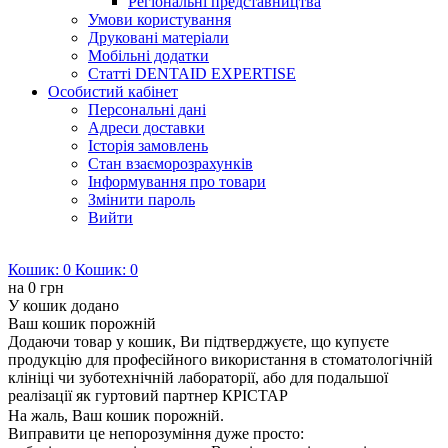
Регіональні представництва
Умови користування
Друковані матеріали
Мобільні додатки
Статті DENTAID EXPERTISE
Особистий кабінет
Персональні дані
Адреси доставки
Історія замовлень
Стан взаєморозрахунків
Інформування про товари
Змінити пароль
Вийти
Кошик:
0
Кошик:
0
на
0 грн
У кошик додано
Ваш кошик порожній
Додаючи товар у кошик, Ви підтверджуєте, що купуєте
продукцію для професійного використання в стоматологічній
клініці чи зуботехнічній лабораторії, або для подальшої
реалізації як гуртовий партнер КРІСТАР
На жаль, Ваш кошик порожній.
Виправити це непорозуміння дуже просто: