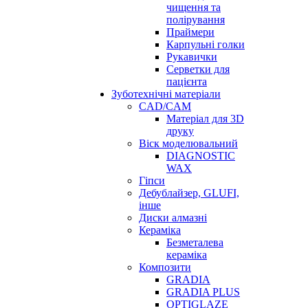
чищення та
полірування
Праймери
Карпульні голки
Рукавички
Серветки для
пацієнта
Зуботехнічні матеріали
CAD/CAM
Матеріал для 3D
друку
Віск моделювальний
DIAGNOSTIC
WAX
Гіпси
Дебублайзер, GLUFI,
інше
Диски алмазні
Кераміка
Безметалева
кераміка
Композити
GRADIA
GRADIA PLUS
OPTIGLAZE