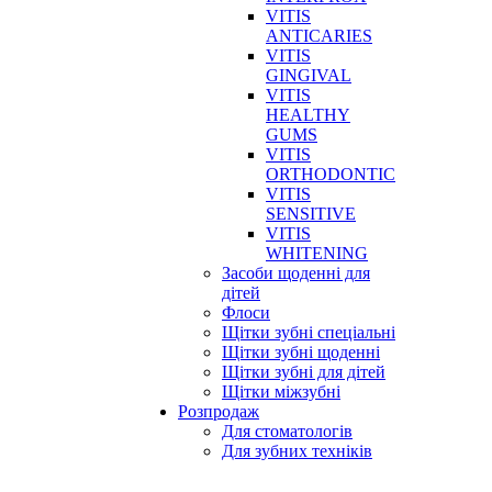
VITIS
ANTICARIES
VITIS
GINGIVAL
VITIS
HEALTHY
GUMS
VITIS
ORTHODONTIC
VITIS
SENSITIVE
VITIS
WHITENING
Засоби щоденні для
дітей
Флоси
Щітки зубні спеціальні
Щітки зубні щоденні
Щітки зубні для дітей
Щітки міжзубні
Розпродаж
Для стоматологів
Для зубних техніків