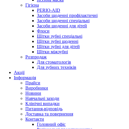
Гігієна
PERIO-AID
Засоби щоденні профілактичні
Засоби щоденні спеціальні
Засоби щоденні для дітей
Флоси
Щітки зубні спеціальні
Щітки зубні щоденні
Щітки зубні для дітей
Щітки міжзубні
Розпродаж
Для стоматологів
Для зубних техніків
Акції
Інформація
Прайси
Виробники
Новини
Навчальні заходи
Клінічні випадки
Питання-відповідь
Доставка та повернення
Контакти
Головний офіс