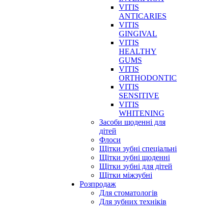
VITIS
ANTICARIES
VITIS
GINGIVAL
VITIS
HEALTHY
GUMS
VITIS
ORTHODONTIC
VITIS
SENSITIVE
VITIS
WHITENING
Засоби щоденні для
дітей
Флоси
Щітки зубні спеціальні
Щітки зубні щоденні
Щітки зубні для дітей
Щітки міжзубні
Розпродаж
Для стоматологів
Для зубних техніків