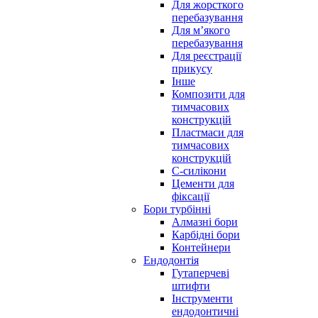
Для жорсткого
перебазування
Для м’якого
перебазування
Для реєстрації
прикусу
Інше
Композити для
тимчасових
конструкцій
Пластмаси для
тимчасових
конструкцій
С-силікони
Цементи для
фіксації
Бори турбінні
Алмазні бори
Карбідні бори
Контейнери
Ендодонтія
Гутаперчеві
штифти
Інструменти
ендодонтичні