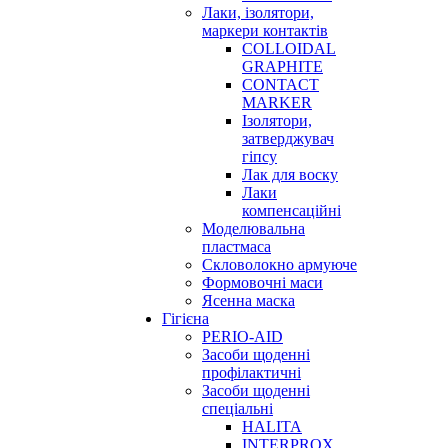
Лаки, ізолятори,
маркери контактів
COLLOIDAL
GRAPHITE
CONTACT
MARKER
Ізолятори,
затверджувач
гіпсу
Лак для воску
Лаки
компенсаційні
Моделювальна
пластмаса
Скловолокно армуюче
Формовочні маси
Ясенна маска
Гігієна
PERIO-AID
Засоби щоденні
профілактичні
Засоби щоденні
спеціальні
HALITA
INTERPROX