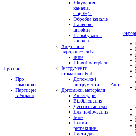
Лікування
каналів,
Ca(OH)2
Обробка каналів
Паперові
штифти
Інфор
Пломбування
каналів
Хірургія та
пародонтологія
Інше
Шовні матеріали
Інструменти
Про нас
стоматологічні
Про
Допоміжні
компанію
інструменти
Акції
Партнери
Допоміжні матеріали
в Україні
Аксесуари
Відбілювання
Десенситайзери
Для полірування
Інше
Нитки
ретракційні
Пасти для