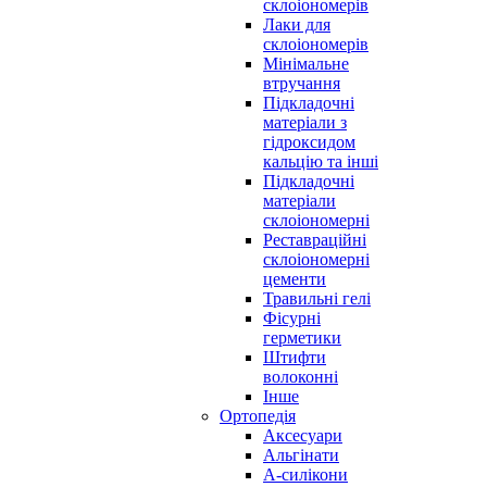
склоіономерів
Лаки для
склоіономерів
Мінімальне
втручання
Підкладочні
матеріали з
гідроксидом
кальцію та інші
Підкладочні
матеріали
склоіономерні
Реставраційні
склоіономерні
цементи
Травильні гелі
Фісурні
герметики
Штифти
волоконні
Інше
Ортопедія
Аксесуари
Альгінати
А-силікони