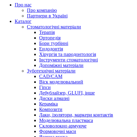
Про нас
Про компанію
Партнери в Україні
Каталог
Стоматологічні матеріали
Терапія
Ортопедія
Бори турбінні
Ендодонтія
Хірургія та пародонтологія
Інструменти стоматологічні
Допоміжні матеріали
Зуботехнічні матеріали
CAD/CAM
Віск моделювальний
Гіпси
Дебублайзер, GLUFI, інше
Диски алмазні
Кераміка
Композити
Лаки, ізолятори, маркери контактів
Моделювальна пластмаса
Скловолокно армуюче
Формовочні маси
Ясенна маска