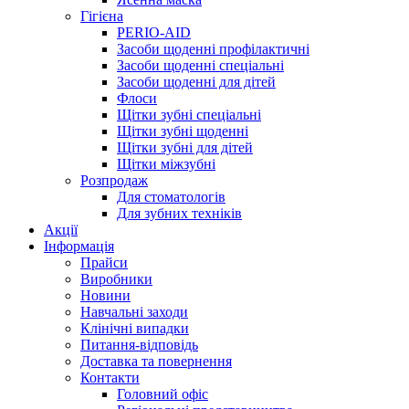
Гігієна
PERIO-AID
Засоби щоденні профілактичні
Засоби щоденні спеціальні
Засоби щоденні для дітей
Флоси
Щітки зубні спеціальні
Щітки зубні щоденні
Щітки зубні для дітей
Щітки міжзубні
Розпродаж
Для стоматологів
Для зубних техніків
Акції
Інформація
Прайси
Виробники
Новини
Навчальні заходи
Клінічні випадки
Питання-відповідь
Доставка та повернення
Контакти
Головний офіс