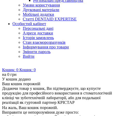
Регіональні представництва
Умови користування
Друковані матеріали
Мобільні додатки
Статті DENTAID EXPERTISE
Особистий кабінет
Персональні дані
Адреси доставки
Історія замовлень
Стан взаєморозрахунків
Інформування про товари
Змінити пароль
Вийти
Кошик:
0
Кошик:
0
на
0 грн
У кошик додано
Ваш кошик порожній
Додаючи товар у кошик, Ви підтверджуєте, що купуєте
продукцію для професійного використання в стоматологічній
клініці чи зуботехнічній лабораторії, або для подальшої
реалізації як гуртовий партнер КРІСТАР
На жаль, Ваш кошик порожній.
Виправити це непорозуміння дуже просто: