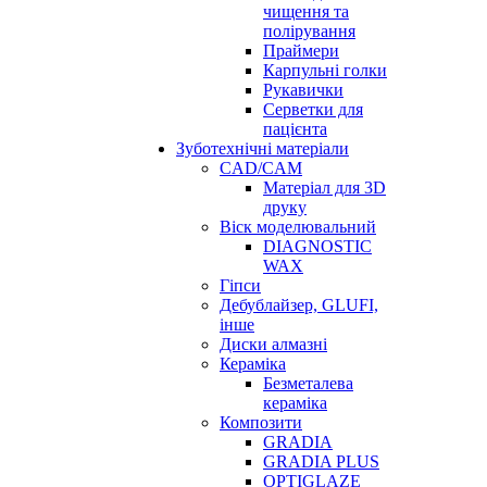
чищення та
полірування
Праймери
Карпульні голки
Рукавички
Серветки для
пацієнта
Зуботехнічні матеріали
CAD/CAM
Матеріал для 3D
друку
Віск моделювальний
DIAGNOSTIC
WAX
Гіпси
Дебублайзер, GLUFI,
інше
Диски алмазні
Кераміка
Безметалева
кераміка
Композити
GRADIA
GRADIA PLUS
OPTIGLAZE