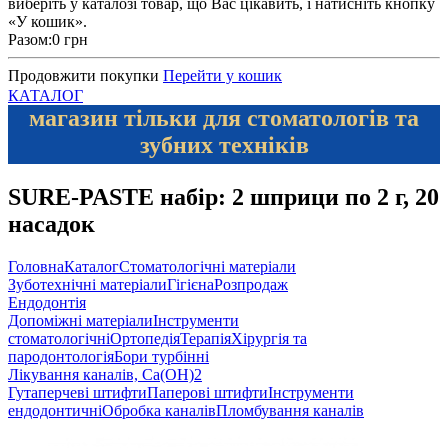
виберіть у каталозі товар, що Вас цікавить, і натисніть кнопку
«У кошик».
Разом:
0 грн
Продовжити покупки
Перейти у кошик
КАТАЛОГ
магазин тільки для стоматологів та
зубних техніків
SURE-PASTE набір: 2 шприци по 2 г, 20
насадок
Головна
Каталог
Стоматологічні матеріали
Зуботехнічні матеріали
Гігієна
Розпродаж
Ендодонтія
Допоміжні матеріали
Інструменти
стоматологічні
Ортопедія
Терапія
Хірургія та
пародонтологія
Бори турбінні
Лікування каналів, Ca(OH)2
Гутаперчеві штифти
Паперові штифти
Інструменти
ендодонтичні
Обробка каналів
Пломбування каналів