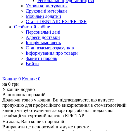
Регіональні представництва
Умови користування
Друковані матеріали
Мобільні додатки
Статті DENTAID EXPERTISE
Особистий кабінет
Персональні дані
Адреси доставки
Історія замовлень
Стан взаєморозрахунків
Інформування про товари
Змінити пароль
Вийти
Кошик:
0
Кошик:
0
на
0 грн
У кошик додано
Ваш кошик порожній
Додаючи товар у кошик, Ви підтверджуєте, що купуєте
продукцію для професійного використання в стоматологічній
клініці чи зуботехнічній лабораторії, або для подальшої
реалізації як гуртовий партнер КРІСТАР
На жаль, Ваш кошик порожній.
Виправити це непорозуміння дуже просто: