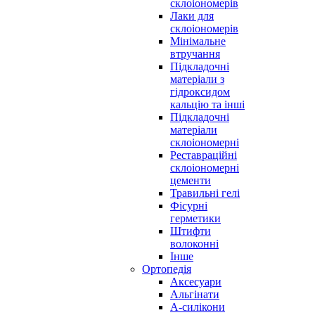
склоіономерів
Лаки для
склоіономерів
Мінімальне
втручання
Підкладочні
матеріали з
гідроксидом
кальцію та інші
Підкладочні
матеріали
склоіономерні
Реставраційні
склоіономерні
цементи
Травильні гелі
Фісурні
герметики
Штифти
волоконні
Інше
Ортопедія
Аксесуари
Альгінати
А-силікони