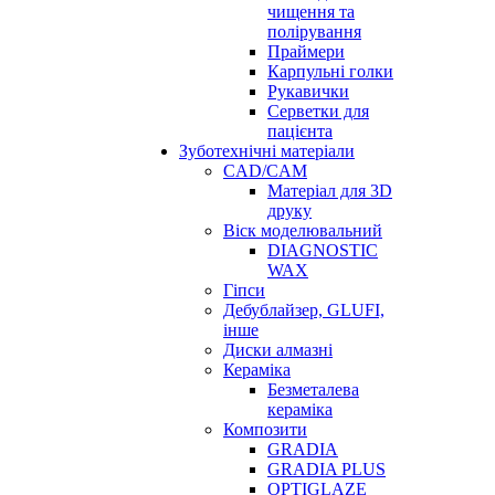
чищення та
полірування
Праймери
Карпульні голки
Рукавички
Серветки для
пацієнта
Зуботехнічні матеріали
CAD/CAM
Матеріал для 3D
друку
Віск моделювальний
DIAGNOSTIC
WAX
Гіпси
Дебублайзер, GLUFI,
інше
Диски алмазні
Кераміка
Безметалева
кераміка
Композити
GRADIA
GRADIA PLUS
OPTIGLAZE