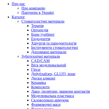
Про нас
Про компанію
Партнери в Україні
Каталог
Стоматологічні матеріали
Терапія
Ортопедія
Бори турбінні
Ендодонтія
Хірургія та пародонтологія
Інструменти стоматологічні
Допоміжні матеріали
Зуботехнічні матеріали
CAD/CAM
Віск моделювальний
Гіпси
Дебублайзер, GLUFI, інше
Диски алмазні
Кераміка
Композити
Лаки, ізолятори, маркери контактів
Моделювальна пластмаса
Скловолокно армуюче
Формовочні маси
Ясенна маска