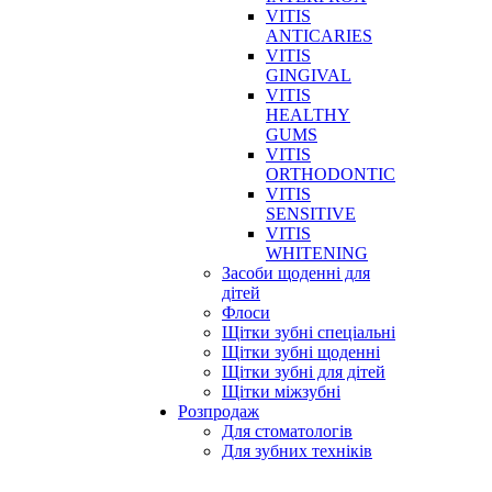
VITIS
ANTICARIES
VITIS
GINGIVAL
VITIS
HEALTHY
GUMS
VITIS
ORTHODONTIC
VITIS
SENSITIVE
VITIS
WHITENING
Засоби щоденні для
дітей
Флоси
Щітки зубні спеціальні
Щітки зубні щоденні
Щітки зубні для дітей
Щітки міжзубні
Розпродаж
Для стоматологів
Для зубних техніків