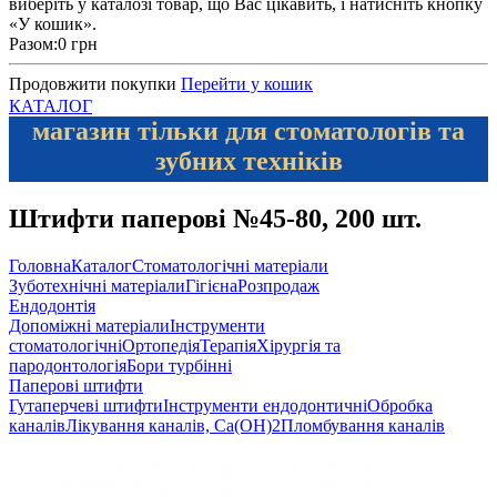
виберіть у каталозі товар, що Вас цікавить, і натисніть кнопку
«У кошик».
Разом:
0 грн
Продовжити покупки
Перейти у кошик
КАТАЛОГ
магазин тільки для стоматологів та
зубних техніків
Штифти паперові №45-80, 200 шт.
Головна
Каталог
Стоматологічні матеріали
Зуботехнічні матеріали
Гігієна
Розпродаж
Ендодонтія
Допоміжні матеріали
Інструменти
стоматологічні
Ортопедія
Терапія
Хірургія та
пародонтологія
Бори турбінні
Паперові штифти
Гутаперчеві штифти
Інструменти ендодонтичні
Обробка
каналів
Лікування каналів, Ca(OH)2
Пломбування каналів