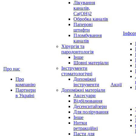
Лікування
каналів,
Ca(OH)2
Обробка каналів
Паперові
штифти
Інфор
Пломбування
каналів
Хірургія та
пародонтологія
Інше
Шовні матеріали
Інструменти
Про нас
стоматологічні
Про
Допоміжні
компанію
інструменти
Акції
Партнери
Допоміжні матеріали
в Україні
Аксесуари
Відбілювання
Десенситайзери
Для полірування
Інше
Нитки
ретракційні
Пасти для