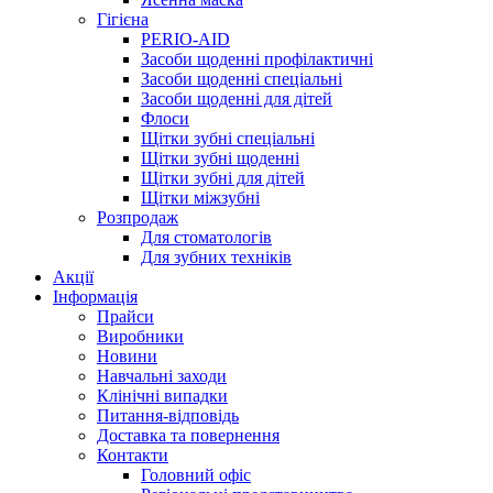
Гігієна
PERIO-AID
Засоби щоденні профілактичні
Засоби щоденні спеціальні
Засоби щоденні для дітей
Флоси
Щітки зубні спеціальні
Щітки зубні щоденні
Щітки зубні для дітей
Щітки міжзубні
Розпродаж
Для стоматологів
Для зубних техніків
Акції
Інформація
Прайси
Виробники
Новини
Навчальні заходи
Клінічні випадки
Питання-відповідь
Доставка та повернення
Контакти
Головний офіс