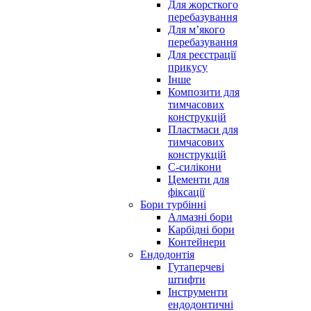
Для жорсткого
перебазування
Для м’якого
перебазування
Для реєстрації
прикусу
Інше
Композити для
тимчасових
конструкцій
Пластмаси для
тимчасових
конструкцій
С-силікони
Цементи для
фіксації
Бори турбінні
Алмазні бори
Карбідні бори
Контейнери
Ендодонтія
Гутаперчеві
штифти
Інструменти
ендодонтичні