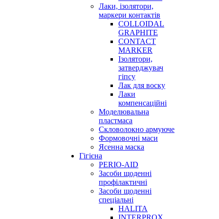
Лаки, ізолятори,
маркери контактів
COLLOIDAL
GRAPHITE
CONTACT
MARKER
Ізолятори,
затверджувач
гіпсу
Лак для воску
Лаки
компенсаційні
Моделювальна
пластмаса
Скловолокно армуюче
Формовочні маси
Ясенна маска
Гігієна
PERIO-AID
Засоби щоденні
профілактичні
Засоби щоденні
спеціальні
HALITA
INTERPROX