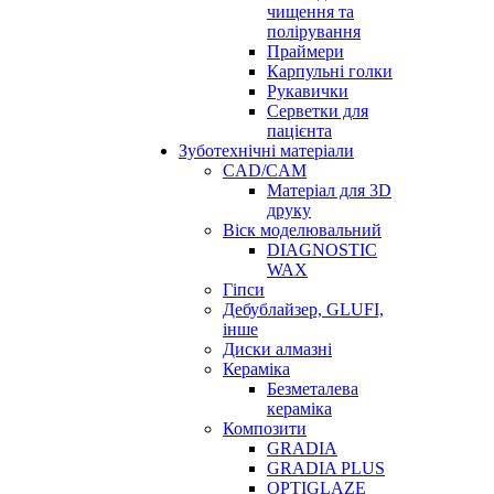
чищення та
полірування
Праймери
Карпульні голки
Рукавички
Серветки для
пацієнта
Зуботехнічні матеріали
CAD/CAM
Матеріал для 3D
друку
Віск моделювальний
DIAGNOSTIC
WAX
Гіпси
Дебублайзер, GLUFI,
інше
Диски алмазні
Кераміка
Безметалева
кераміка
Композити
GRADIA
GRADIA PLUS
OPTIGLAZE