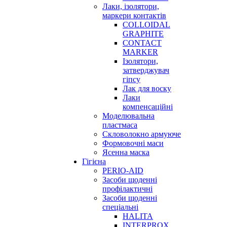
Лаки, ізолятори,
маркери контактів
COLLOIDAL
GRAPHITE
CONTACT
MARKER
Ізолятори,
затверджувач
гіпсу
Лак для воску
Лаки
компенсаційні
Моделювальна
пластмаса
Скловолокно армуюче
Формовочні маси
Ясенна маска
Гігієна
PERIO-AID
Засоби щоденні
профілактичні
Засоби щоденні
спеціальні
HALITA
INTERPROX