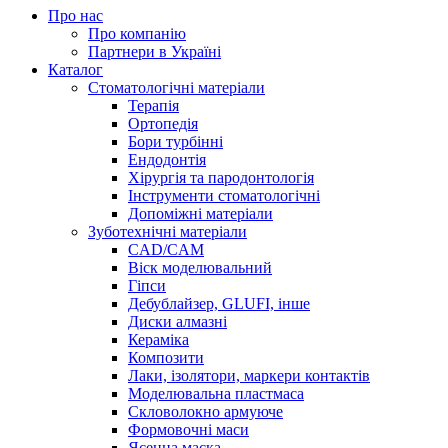
Про нас
Про компанію
Партнери в Україні
Каталог
Стоматологічні матеріали
Терапія
Ортопедія
Бори турбінні
Ендодонтія
Хірургія та пародонтологія
Інструменти стоматологічні
Допоміжні матеріали
Зуботехнічні матеріали
CAD/CAM
Віск моделювальний
Гіпси
Дебублайзер, GLUFI, інше
Диски алмазні
Кераміка
Композити
Лаки, ізолятори, маркери контактів
Моделювальна пластмаса
Скловолокно армуюче
Формовочні маси
Ясенна маска