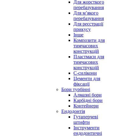
Для жорсткого
перебазування
Для м’якого
перебазування
Для реєстрації
прикусу
Інше
Композити для
тимчасових
конструкцій
Пластмаси для
тимчасових
конструкцій
С-силікони
Цементи для
фіксації
Бори турбінні
Алмазні бори
Карбідні бори
Контейнери
Ендодонтія
Гутаперчеві
штифти
Інструменти
ендодонтичні