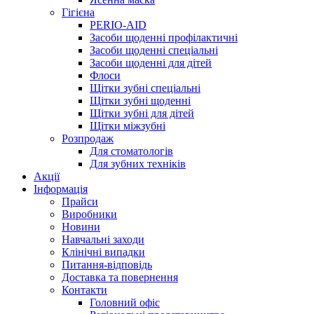
Гігієна
PERIO-AID
Засоби щоденні профілактичні
Засоби щоденні спеціальні
Засоби щоденні для дітей
Флоси
Щітки зубні спеціальні
Щітки зубні щоденні
Щітки зубні для дітей
Щітки міжзубні
Розпродаж
Для стоматологів
Для зубних техніків
Акції
Інформація
Прайси
Виробники
Новини
Навчальні заходи
Клінічні випадки
Питання-відповідь
Доставка та повернення
Контакти
Головний офіс