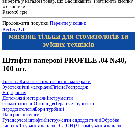
виберіть у каталозі товар, що Вас цікавить, і натисніть кнопку
«У кошик».
Разом:
0 грн
Продовжити покупки
Перейти у кошик
КАТАЛОГ
магазин тільки для стоматологів та
зубних техніків
Штифти паперові PROFILE .04 №40,
100 шт.
Головна
Каталог
Стоматологічні матеріали
Зуботехнічні матеріали
Гігієна
Розпродаж
Ендодонтія
Допоміжні матеріали
Інструменти
стоматологічні
Ортопедія
Терапія
Хірургія та
пародонтологія
Бори турбінні
Паперові штифти
Гутаперчеві штифти
Інструменти ендодонтичні
Обробка
каналів
Лікування каналів, Ca(OH)2
Пломбування каналів