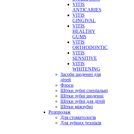
VITIS
ANTICARIES
VITIS
GINGIVAL
VITIS
HEALTHY
GUMS
VITIS
ORTHODONTIC
VITIS
SENSITIVE
VITIS
WHITENING
Засоби щоденні для
дітей
Флоси
Щітки зубні спеціальні
Щітки зубні щоденні
Щітки зубні для дітей
Щітки міжзубні
Розпродаж
Для стоматологів
Для зубних техніків