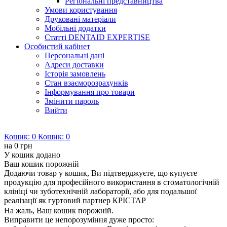
Регіональні представництва
Умови користування
Друковані матеріали
Мобільні додатки
Статті DENTAID EXPERTISE
Особистий кабінет
Персональні дані
Адреси доставки
Історія замовлень
Стан взаєморозрахунків
Інформування про товари
Змінити пароль
Вийти
Кошик:
0
Кошик:
0
на
0 грн
У кошик додано
Ваш кошик порожній
Додаючи товар у кошик, Ви підтверджуєте, що купуєте
продукцію для професійного використання в стоматологічній
клініці чи зуботехнічній лабораторії, або для подальшої
реалізації як гуртовий партнер КРІСТАР
На жаль, Ваш кошик порожній.
Виправити це непорозуміння дуже просто: