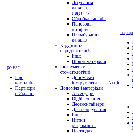
Лікування
каналів,
Ca(OH)2
Обробка каналів
Паперові
штифти
Інфор
Пломбування
каналів
Хірургія та
пародонтологія
Інше
Шовні матеріали
Інструменти
Про нас
стоматологічні
Про
Допоміжні
компанію
інструменти
Акції
Партнери
Допоміжні матеріали
в Україні
Аксесуари
Відбілювання
Десенситайзери
Для полірування
Інше
Нитки
ретракційні
Пасти для