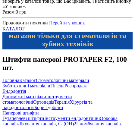
виберіть у каталозі товар, що Вас цікавить, і натисніть кнопку
«У кошик».
Разом:
0 грн
Продовжити покупки
Перейти у кошик
КАТАЛОГ
магазин тільки для стоматологів та
зубних техніків
Штифти паперові PROTAPER F2, 100
шт.
Головна
Каталог
Стоматологічні матеріали
Зуботехнічні матеріали
Гігієна
Розпродаж
Ендодонтія
Допоміжні матеріали
Інструменти
стоматологічні
Ортопедія
Терапія
Хірургія та
пародонтологія
Бори турбінні
Паперові штифти
Гутаперчеві штифти
Інструменти ендодонтичні
Обробка
каналів
Лікування каналів, Ca(OH)2
Пломбування каналів