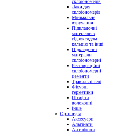
склоіономерів
Лаки для
склоіономерів
Мінімальне
втручання
Підкладочні
матеріали з
гідроксидом
кальцію та інші
Підкладочні
матеріали
склоіономерні
Реставраційні
склоіономерні
цементи
Травильні гелі
Фісурні
герметики
Штифти
волоконні
Інше
Ортопедія
Аксесуари
Альгінати
А-силікони