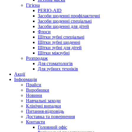
Гігієна
PERIO-AID
Засоби щоденні профілактичні
Засоби щоденні спеціальні
Засоби щоденні для дітей
Флоси
Щітки зубні спеціальні
Щітки зубні щоденні
Щітки зубні для дітей
Щітки міжзубні
Розпродаж
Для стоматологів
Для зубних техніків
Акції
Інформація
Прайси
Виробники
Новини
Навчальні заходи
Клінічні випадки
Питання-відповідь
Доставка та повернення
Контакти
Головний офіс