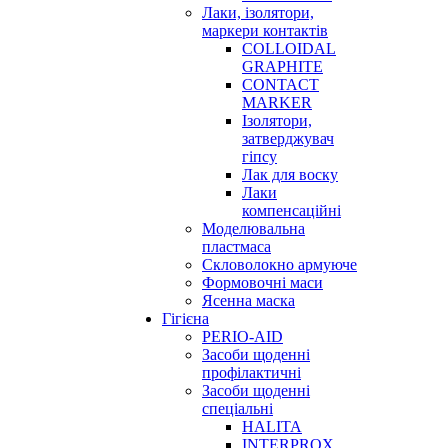
Лаки, ізолятори,
маркери контактів
COLLOIDAL
GRAPHITE
CONTACT
MARKER
Ізолятори,
затверджувач
гіпсу
Лак для воску
Лаки
компенсаційні
Моделювальна
пластмаса
Скловолокно армуюче
Формовочні маси
Ясенна маска
Гігієна
PERIO-AID
Засоби щоденні
профілактичні
Засоби щоденні
спеціальні
HALITA
INTERPROX