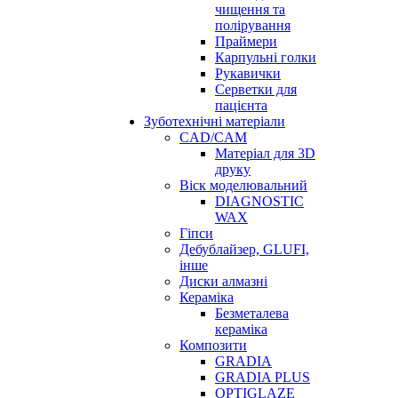
чищення та
полірування
Праймери
Карпульні голки
Рукавички
Серветки для
пацієнта
Зуботехнічні матеріали
CAD/CAM
Матеріал для 3D
друку
Віск моделювальний
DIAGNOSTIC
WAX
Гіпси
Дебублайзер, GLUFI,
інше
Диски алмазні
Кераміка
Безметалева
кераміка
Композити
GRADIA
GRADIA PLUS
OPTIGLAZE