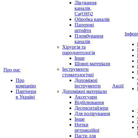
Лікування
каналів,
Ca(OH)2
Обробка каналів
Паперові
штифти
Інфор
Пломбування
каналів
Хірургія та
пародонтологія
Інше
Шовні матеріали
Інструменти
Про нас
стоматологічні
Про
Допоміжні
компанію
інструменти
Акції
Партнери
Допоміжні матеріали
в Україні
Аксесуари
Відбілювання
Десенситайзери
Для полірування
Інше
Нитки
ретракційні
Пасти для