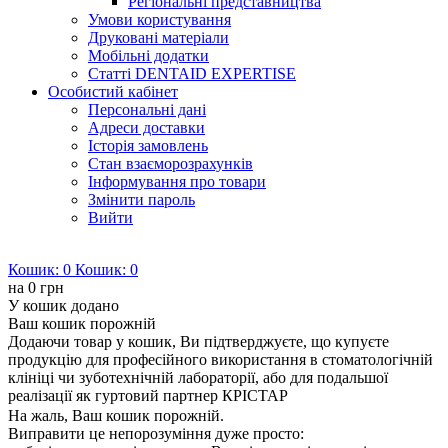
Регіональні представництва
Умови користування
Друковані матеріали
Мобільні додатки
Статті DENTAID EXPERTISE
Особистий кабінет
Персональні дані
Адреси доставки
Історія замовлень
Стан взаєморозрахунків
Інформування про товари
Змінити пароль
Вийти
Кошик:
0
Кошик:
0
на
0 грн
У кошик додано
Ваш кошик порожній
Додаючи товар у кошик, Ви підтверджуєте, що купуєте
продукцію для професійного використання в стоматологічній
клініці чи зуботехнічній лабораторії, або для подальшої
реалізації як гуртовий партнер КРІСТАР
На жаль, Ваш кошик порожній.
Виправити це непорозуміння дуже просто: