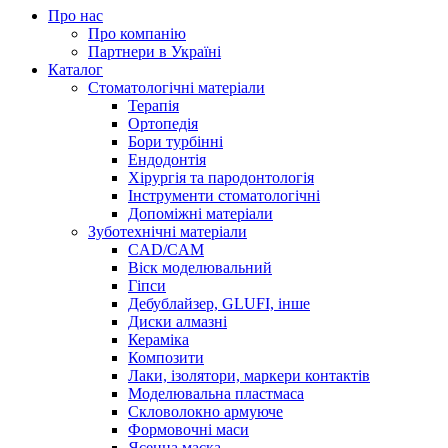
Про нас
Про компанію
Партнери в Україні
Каталог
Стоматологічні матеріали
Терапія
Ортопедія
Бори турбінні
Ендодонтія
Хірургія та пародонтологія
Інструменти стоматологічні
Допоміжні матеріали
Зуботехнічні матеріали
CAD/CAM
Віск моделювальний
Гіпси
Дебублайзер, GLUFI, інше
Диски алмазні
Кераміка
Композити
Лаки, ізолятори, маркери контактів
Моделювальна пластмаса
Скловолокно армуюче
Формовочні маси
Ясенна маска