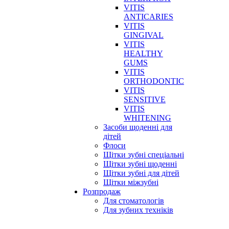
VITIS
ANTICARIES
VITIS
GINGIVAL
VITIS
HEALTHY
GUMS
VITIS
ORTHODONTIC
VITIS
SENSITIVE
VITIS
WHITENING
Засоби щоденні для
дітей
Флоси
Щітки зубні спеціальні
Щітки зубні щоденні
Щітки зубні для дітей
Щітки міжзубні
Розпродаж
Для стоматологів
Для зубних техніків