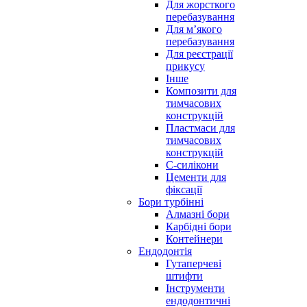
Для жорсткого
перебазування
Для м’якого
перебазування
Для реєстрації
прикусу
Інше
Композити для
тимчасових
конструкцій
Пластмаси для
тимчасових
конструкцій
С-силікони
Цементи для
фіксації
Бори турбінні
Алмазні бори
Карбідні бори
Контейнери
Ендодонтія
Гутаперчеві
штифти
Інструменти
ендодонтичні