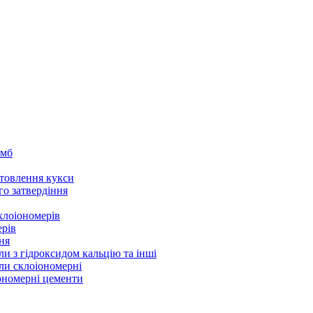
омб
товлення кукси
го затвердіння
клоіономерів
ерів
ня
ли з гідроксидом кальцію та інші
ли склоіономерні
іономерні цементи