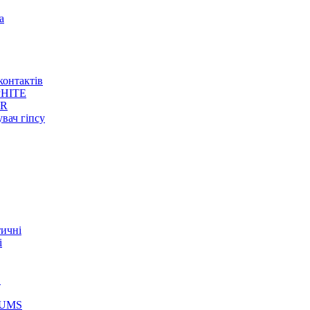
а
контактів
HITE
ER
увач гіпсу
тичні
і
S
GUMS