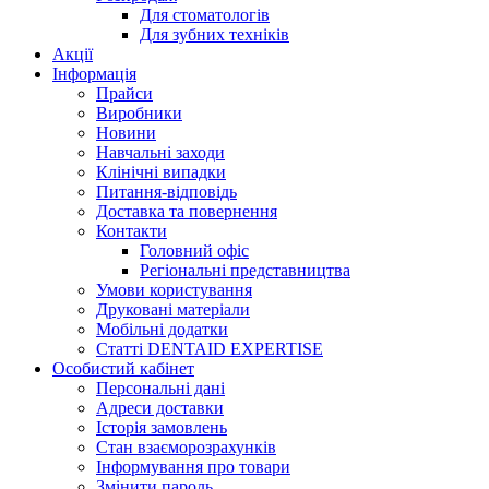
Для стоматологів
Для зубних техніків
Акції
Інформація
Прайси
Виробники
Новини
Навчальні заходи
Клінічні випадки
Питання-відповідь
Доставка та повернення
Контакти
Головний офіс
Регіональні представництва
Умови користування
Друковані матеріали
Мобільні додатки
Статті DENTAID EXPERTISE
Особистий кабінет
Персональні дані
Адреси доставки
Історія замовлень
Стан взаєморозрахунків
Інформування про товари
Змінити пароль