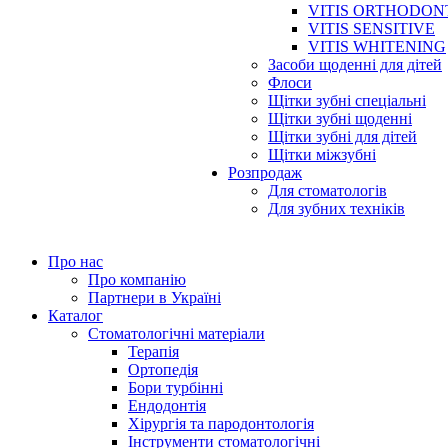
VITIS ORTHODON
VITIS SENSITIVE
VITIS WHITENING
Засоби щоденні для дітей
Флоси
Щітки зубні спеціальні
Щітки зубні щоденні
Щітки зубні для дітей
Щітки міжзубні
Розпродаж
Для стоматологів
Для зубних техніків
Про нас
Про компанію
Партнери в Україні
Каталог
Стоматологічні матеріали
Терапія
Ортопедія
Бори турбінні
Ендодонтія
Хірургія та пародонтологія
Інструменти стоматологічні