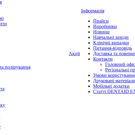
я
Інформація
ні
Прайси
нти
Виробники
Новини
Навчальні заходи
Клінічні випадки
Питання-відповідь
Акції
Доставка та поверн
Контакти
Головний офі
та полірування
Регіональні п
Умови користуванн
Друковані матеріал
Мобільні додатки
нта
Статті DENTAID E
уку
X
е