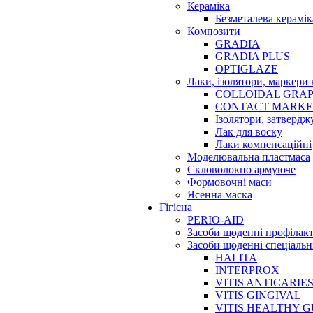
Кераміка
Безметалева керамік
Композити
GRADIA
GRADIA PLUS
OPTIGLAZE
Лаки, ізолятори, маркери 
COLLOIDAL GRAP
CONTACT MARK
Ізолятори, затвердж
Лак для воску
Лаки компенсаційні
Моделювальна пластмаса
Скловолокно армуюче
Формовочні маси
Ясенна маска
Гігієна
PERIO-AID
Засоби щоденні профілак
Засоби щоденні спеціальн
HALITA
INTERPROX
VITIS ANTICARIE
VITIS GINGIVAL
VITIS HEALTHY 