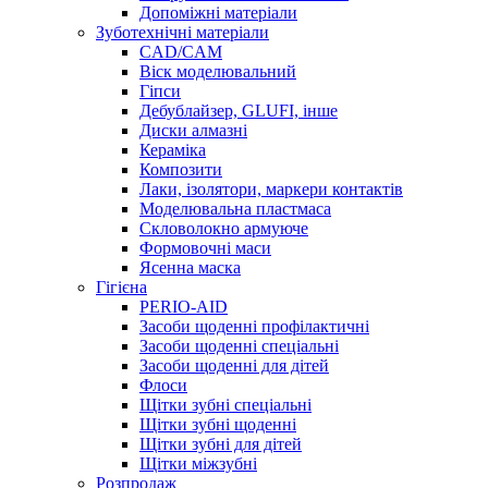
Допоміжні матеріали
Зуботехнічні матеріали
CAD/CAM
Віск моделювальний
Гіпси
Дебублайзер, GLUFI, інше
Диски алмазні
Кераміка
Композити
Лаки, ізолятори, маркери контактів
Моделювальна пластмаса
Скловолокно армуюче
Формовочні маси
Ясенна маска
Гігієна
PERIO-AID
Засоби щоденні профілактичні
Засоби щоденні спеціальні
Засоби щоденні для дітей
Флоси
Щітки зубні спеціальні
Щітки зубні щоденні
Щітки зубні для дітей
Щітки міжзубні
Розпродаж