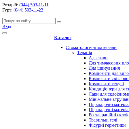
Роздріб:
(044) 503-11-11
Гурт:
(044) 503-11-22
Вхід
Каталог
Стоматологічні матеріали
Терапія
Адгезиви
Для тимчасових пл
Для шинування
Композити для виго
Композити світлово
Композити текучі
Кондиціонери для с
Лаки для склоіоном
Мінімальне втручан
Підкладочні матеріа
Підкладочні матеріа
Реставраційні скло
Травильні гелі
Фісурні герметики