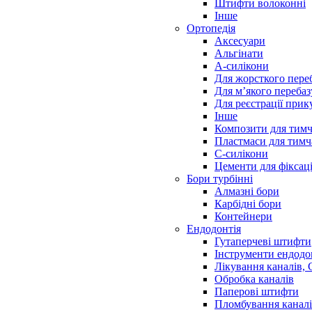
Штифти волоконні
Інше
Ортопедія
Аксесуари
Альгінати
А-силікони
Для жорсткого пере
Для м’якого переба
Для реєстрації прик
Інше
Композити для тимч
Пластмаси для тимч
С-силікони
Цементи для фіксаці
Бори турбінні
Алмазні бори
Карбідні бори
Контейнери
Ендодонтія
Гутаперчеві штифти
Інструменти ендодо
Лікування каналів,
Обробка каналів
Паперові штифти
Пломбування канал