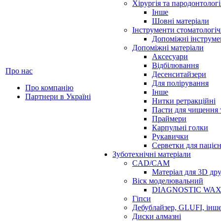
Хірургія та пародонтологі
Інше
Шовні матеріали
Інструменти стоматологіч
Допоміжні інструме
Допоміжні матеріали
Аксесуари
Відбілювання
Про нас
Десенситайзери
Для полірування
Про компанію
Інше
Партнери в Україні
Нитки ретракційні
Пасти для чищення 
Праймери
Карпульні голки
Рукавички
Серветки для паціє
Зуботехнічні матеріали
CAD/CAM
Матеріал для 3D др
Віск моделювальний
DIAGNOSTIC WA
Гіпси
Дебублайзер, GLUFI, інш
Диски алмазні