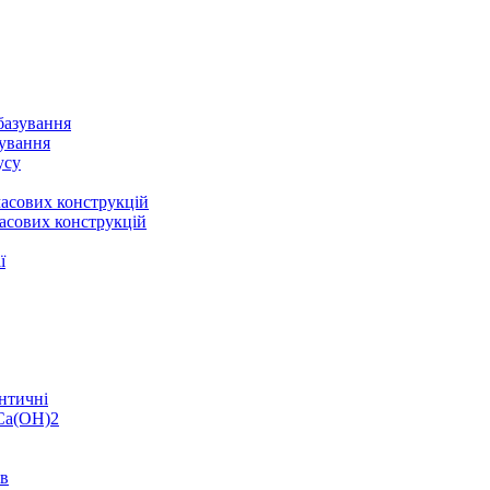
базування
зування
усу
асових конструкцій
асових конструкцій
ї
нтичні
 Ca(OH)2
ів