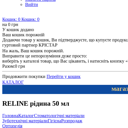
Вийти
Кошик:
0
Кошик:
0
на
0 грн
У кошик додано
Ваш кошик порожній
Додаючи товар у кошик, Ви підтверджуєте, що купуєте продукцію
гуртовий партнер КРІСТАР
На жаль, Ваш кошик порожній.
Виправити це непорозуміння дуже просто:
виберіть у каталозі товар, що Вас цікавить, і натисніть кнопку
Разом:
0 грн
Продовжити покупки
Перейти у кошик
КАТАЛОГ
магаз
RELINE рідина 50 мл
Головна
Каталог
Стоматологічні матеріали
Зуботехнічні матеріали
Гігієна
Розпродаж
Ортопедія