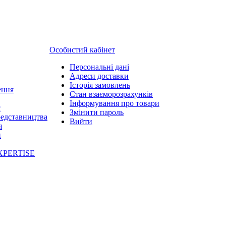
Особистий кабінет
Персональні дані
Адреси доставки
Історія замовлень
ення
Стан взаєморозрахунків
Інформування про товари
с
Змінити пароль
редставництва
Вийти
я
и
XPERTISE