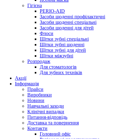
Гігієна
PERIO-AID
Засоби щоденні профілактичні
Засоби щоденні спеціальні
Засоби щоденні для дітей
Флоси
Щітки зубні спеціальні
Щітки зубні щоденні
Щітки зубні для дітей
Щітки міжзубні
Розпродаж
Для стоматологів
Для зубних техніків
Акції
Інформація
Прайси
Виробники
Новини
Навчальні заходи
Клінічні випадки
Питання-відповідь
Доставка та повернення
Контакти
Головний офіс