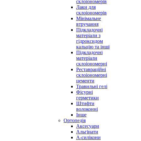
склоіономерів
Лаки для
склоіономерів
Мінімальне
втручання
Підкладочні
матеріали з
гідроксидом
кальцію та інші
Підкладочні
матеріали
склоіономерні
Реставраційні
склоіономерні
цементи
Травильні гелі
Фісурні
герметики
Штифти
волоконні
Інше
Ортопедія
Аксесуари
Альгінати
А-силікони