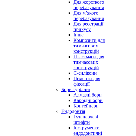
Для жорсткого
перебазування
Для м’якого
перебазування
Для реєстрації
прикусу
Інше
Композити для
тимчасових
конструкцій
Пластмаси для
тимчасових
конструкцій
С-силікони
Цементи для
фіксації
Бори турбінні
Алмазні бори
Карбідні бори
Контейнери
Ендодонтія
Гутаперчеві
штифти
Інструменти
ендодонтичні