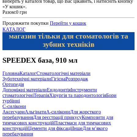
виберіть у каталозі товар, що Вас цікавить, і натисніть кнопку
«У кошик».
Разом:
0 грн
Продовжити покупки
Перейти у кошик
КАТАЛОГ
магазин тільки для стоматологів та
зубних техніків
SPEEDEX база, 910 мл
Головна
Каталог
Стоматологічні матеріали
Зуботехнічні матеріали
Гігієна
Розпродаж
Ортопедія
Допоміжні матеріали
Ендодонтія
Інструменти
стоматологічні
Терапія
Хірургія та пародонтологія
Бори
турбінні
С-силікони
Аксесуари
Альгінати
А-силікони
Для жорсткого
перебазування
Для реєстрації прикусу
Композити для
тимчасових конструкцій
Пластмаси для тимчасових
конструкцій
Цементи для фіксації
Інше
Для м’якого
перебазування