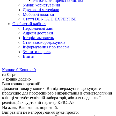
Регіональні представництва
Умови користування
Друковані матеріали
Мобільні додатки
Статті DENTAID EXPERTISE
Особистий кабінет
Персональні дані
Адреси доставки
Історія замовлень
Стан взаєморозрахунків
Інформування про товари
Змінити пароль
Вийти
Кошик:
0
Кошик:
0
на
0 грн
У кошик додано
Ваш кошик порожній
Додаючи товар у кошик, Ви підтверджуєте, що купуєте
продукцію для професійного використання в стоматологічній
клініці чи зуботехнічній лабораторії, або для подальшої
реалізації як гуртовий партнер КРІСТАР
На жаль, Ваш кошик порожній.
Виправити це непорозуміння дуже просто: