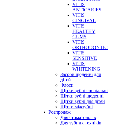
VITIS
ANTICARIES
VITIS
GINGIVAL
VITIS
HEALTHY
GUMS
VITIS
ORTHODONTIC
VITIS
SENSITIVE
VITIS
WHITENING
Засоби щоденні для
дітей
Флоси
Щітки зубні спеціальні
Щітки зубні щоденні
Щітки зубні для дітей
Щітки міжзубні
Розпродаж
Для стоматологів
Для зубних техніків