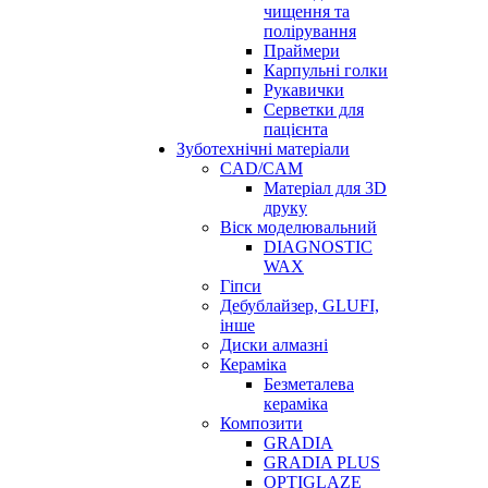
чищення та
полірування
Праймери
Карпульні голки
Рукавички
Серветки для
пацієнта
Зуботехнічні матеріали
CAD/CAM
Матеріал для 3D
друку
Віск моделювальний
DIAGNOSTIC
WAX
Гіпси
Дебублайзер, GLUFI,
інше
Диски алмазні
Кераміка
Безметалева
кераміка
Композити
GRADIA
GRADIA PLUS
OPTIGLAZE