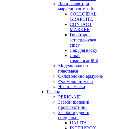
Лаки, ізолятори,
маркери контактів
COLLOIDAL
GRAPHITE
CONTACT
MARKER
Ізолятори,
затверджувач
гіпсу
Лак для воску
Лаки
компенсаційні
Моделювальна
пластмаса
Скловолокно армуюче
Формовочні маси
Ясенна маска
Гігієна
PERIO-AID
Засоби щоденні
профілактичні
Засоби щоденні
спеціальні
HALITA
INTERPROX