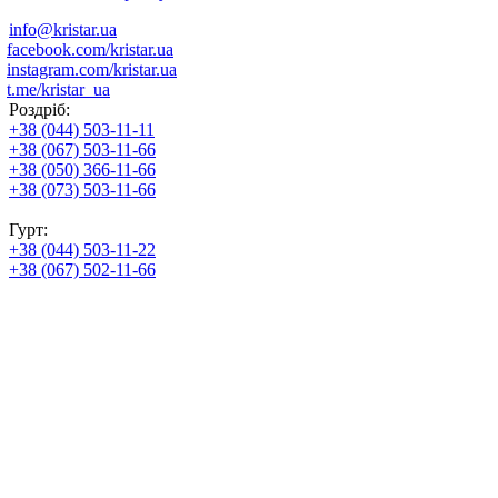
info@kristar.ua
facebook.com/kristar.ua
instagram.com/kristar.ua
t.me/kristar_ua
Роздріб:
+38 (044) 503-11-11
+38 (067) 503-11-66
+38 (050) 366-11-66
+38 (073) 503-11-66
Гурт:
+38 (044) 503-11-22
+38 (067) 502-11-66