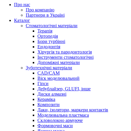
Про нас
Про компанію
Партнери в Україні
Каталог
Стоматологічні матеріали
Терапія
Ортопедія
Бори турбінні
Ендодонтія
Хірургія та пародонтологія
Інструменти стоматологічні
Допоміжні матеріали
Зуботехнічні матеріали
CAD/CAM
Віск моделювальний
Гіпси
Дебублайзер, GLUFI, інше
Диски алмазні
Кераміка
Композити
Лаки, ізолятори, маркери контактів
Моделювальна пластмаса
Скловолокно армуюче
Формовочні маси
Ясенна маска