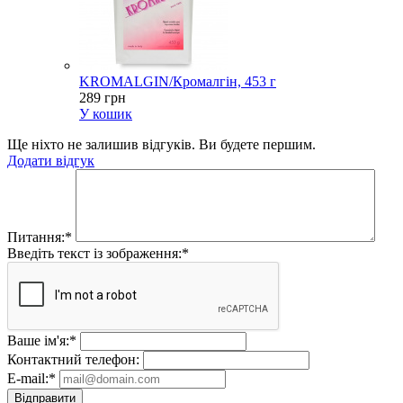
KROMALGIN/Кромалгін, 453 г
289 грн
У кошик
Ще ніхто не залишив відгуків. Ви будете першим.
Додати відгук
Питання:
*
Введіть текст із зображення:
*
Ваше ім'я:
*
Контактний телефон:
E-mail:
*
Відправити