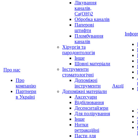
Лікування
каналів,
Ca(OH)2
Обробка каналів
Паперові
штифти
Інфор
Пломбування
каналів
Хірургія та
пародонтологія
Інше
Шовні матеріали
Інструменти
Про нас
стоматологічні
Про
Допоміжні
компанію
інструменти
Акції
Партнери
Допоміжні матеріали
в Україні
Аксесуари
Відбілювання
Десенситайзери
Для полірування
Інше
Нитки
ретракційні
Пасти для