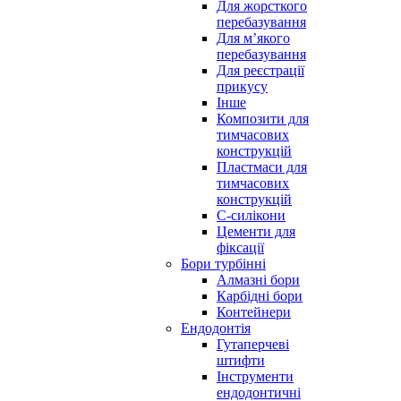
Для жорсткого
перебазування
Для м’якого
перебазування
Для реєстрації
прикусу
Інше
Композити для
тимчасових
конструкцій
Пластмаси для
тимчасових
конструкцій
С-силікони
Цементи для
фіксації
Бори турбінні
Алмазні бори
Карбідні бори
Контейнери
Ендодонтія
Гутаперчеві
штифти
Інструменти
ендодонтичні