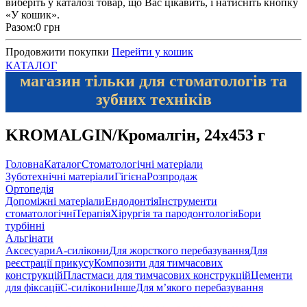
виберіть у каталозі товар, що Вас цікавить, і натисніть кнопку
«У кошик».
Разом:
0 грн
Продовжити покупки
Перейти у кошик
КАТАЛОГ
магазин тільки для стоматологів та
зубних техніків
KROMALGIN/Кромалгін, 24х453 г
Головна
Каталог
Стоматологічні матеріали
Зуботехнічні матеріали
Гігієна
Розпродаж
Ортопедія
Допоміжні матеріали
Ендодонтія
Інструменти
стоматологічні
Терапія
Хірургія та пародонтологія
Бори
турбінні
Альгінати
Аксесуари
А-силікони
Для жорсткого перебазування
Для
реєстрації прикусу
Композити для тимчасових
конструкцій
Пластмаси для тимчасових конструкцій
Цементи
для фіксації
С-силікони
Інше
Для м’якого перебазування