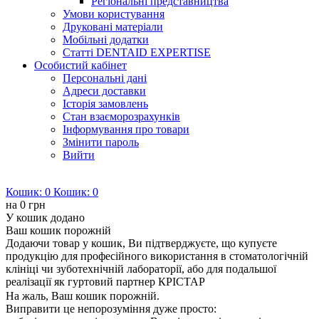
Регіональні представництва
Умови користування
Друковані матеріали
Мобільні додатки
Статті DENTAID EXPERTISE
Особистий кабінет
Персональні дані
Адреси доставки
Історія замовлень
Стан взаєморозрахунків
Інформування про товари
Змінити пароль
Вийти
Кошик:
0
Кошик:
0
на
0 грн
У кошик додано
Ваш кошик порожній
Додаючи товар у кошик, Ви підтверджуєте, що купуєте
продукцію для професійного використання в стоматологічній
клініці чи зуботехнічній лабораторії, або для подальшої
реалізації як гуртовий партнер КРІСТАР
На жаль, Ваш кошик порожній.
Виправити це непорозуміння дуже просто: