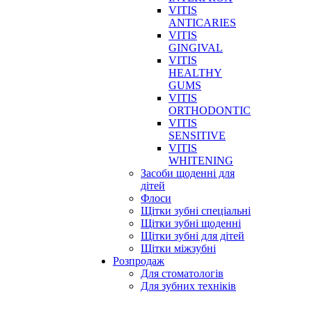
VITIS
ANTICARIES
VITIS
GINGIVAL
VITIS
HEALTHY
GUMS
VITIS
ORTHODONTIC
VITIS
SENSITIVE
VITIS
WHITENING
Засоби щоденні для
дітей
Флоси
Щітки зубні спеціальні
Щітки зубні щоденні
Щітки зубні для дітей
Щітки міжзубні
Розпродаж
Для стоматологів
Для зубних техніків