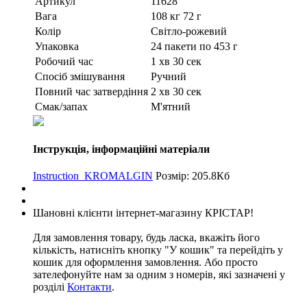
Артикул
11628
Вага
108 кг 72 г
Колір
Світло-рожевий
Упаковка
24 пакети по 453 г
Робочий час
1 хв 30 сек
Спосіб змішування
Ручний
Повний час затвердіння
2 хв 30 сек
Смак/запах
М'ятний
Інструкція, інформаційні матеріали
Instruction_KROMALGIN
Розмір: 205.8Кб
Шановні клієнти інтернет-магазину КРІСТАР!
Для замовлення товару, будь ласка, вкажіть його
кількість, натисніть кнопку "У кошик" та перейдіть у
кошик для оформлення замовлення. Або просто
зателефонуйте нам за одним з номерів, які зазначені у
розділі
Контакти
.