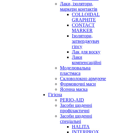
Лаки, ізолятори,
маркери контактів
COLLOIDAL
GRAPHITE
CONTACT
MARKER
Ізолятори,
затверджувач
гіпсу
Лак для воску
Лаки
компенсаційні
Моделювальна
пластмаса
Скловолокно армуюче
Формовочні маси
Ясенна маска
Гігієна
PERIO-AID
Засоби щоденні
профілактичні
Засоби щоденні
спеціальні
HALITA
INTERPROX