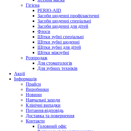
Гігієна
PERIO-AID
Засоби щоденні профілактичні
Засоби щоденні спеціальні
Засоби щоденні для дітей
Флоси
Щітки зубні спеціальні
Щітки зубні щоденні
Щітки зубні для дітей
Щітки міжзубні
Розпродаж
Для стоматологів
Для зубних техніків
Акції
Інформація
Прайси
Виробники
Новини
Навчальні заходи
Клінічні випадки
Питання-відповідь
Доставка та повернення
Контакти
Головний офіс