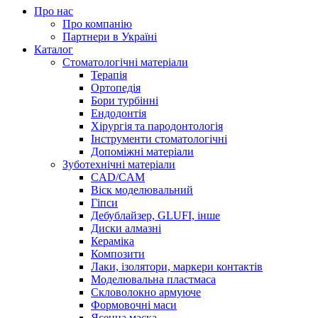
Про нас
Про компанію
Партнери в Україні
Каталог
Стоматологічні матеріали
Терапія
Ортопедія
Бори турбінні
Ендодонтія
Хірургія та пародонтологія
Інструменти стоматологічні
Допоміжні матеріали
Зуботехнічні матеріали
CAD/CAM
Віск моделювальний
Гіпси
Дебублайзер, GLUFI, інше
Диски алмазні
Кераміка
Композити
Лаки, ізолятори, маркери контактів
Моделювальна пластмаса
Скловолокно армуюче
Формовочні маси
Ясенна маска