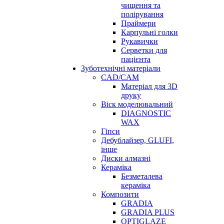
чищення та
полірування
Праймери
Карпульні голки
Рукавички
Серветки для
пацієнта
Зуботехнічні матеріали
CAD/CAM
Матеріал для 3D
друку
Віск моделювальний
DIAGNOSTIC
WAX
Гіпси
Дебублайзер, GLUFI,
інше
Диски алмазні
Кераміка
Безметалева
кераміка
Композити
GRADIA
GRADIA PLUS
OPTIGLAZE