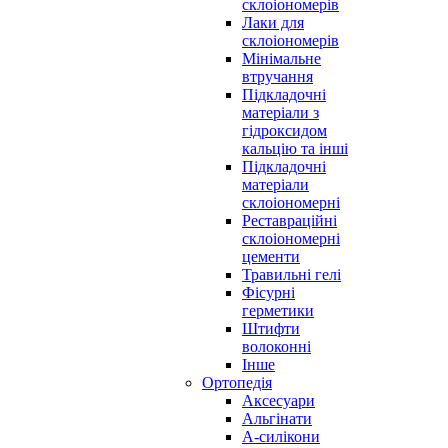
склоіономерів
Лаки для
склоіономерів
Мінімальне
втручання
Підкладочні
матеріали з
гідроксидом
кальцію та інші
Підкладочні
матеріали
склоіономерні
Реставраційні
склоіономерні
цементи
Травильні гелі
Фісурні
герметики
Штифти
волоконні
Інше
Ортопедія
Аксесуари
Альгінати
А-силікони