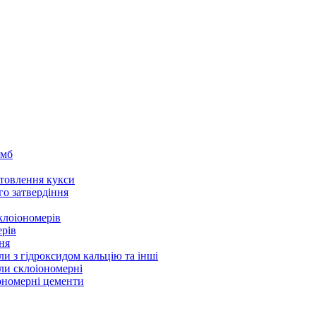
омб
товлення кукси
го затвердіння
клоіономерів
ерів
ня
ли з гідроксидом кальцію та інші
ли склоіономерні
іономерні цементи