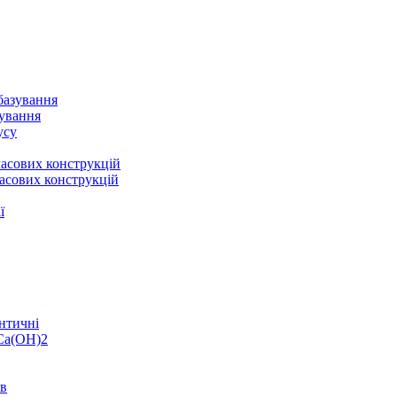
базування
зування
усу
асових конструкцій
асових конструкцій
ї
нтичні
 Ca(OH)2
ів