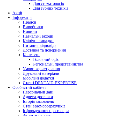
Для стоматологів
Для зубних техніків
Акції
Інформація
Прайси
Виробники
Новини
Навчальні заходи
Клінічні випадки
Питання-відповідь
Доставка та повернення
Контакти
Головний офіс
Регіональні представництва
Умови користування
Друковані матеріали
Мобільні додатки
Статті DENTAID EXPERTISE
Особистий кабінет
Персональні дані
Адреси доставки
Історія замовлень
Стан взаєморозрахунків
Інформування про товари
Змінити пароль