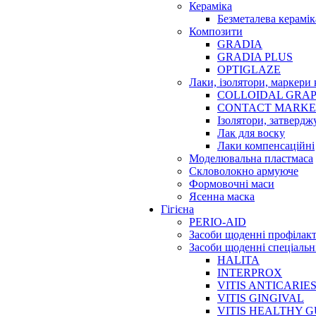
Кераміка
Безметалева керамік
Композити
GRADIA
GRADIA PLUS
OPTIGLAZE
Лаки, ізолятори, маркери 
COLLOIDAL GRAP
CONTACT MARK
Ізолятори, затвердж
Лак для воску
Лаки компенсаційні
Моделювальна пластмаса
Скловолокно армуюче
Формовочні маси
Ясенна маска
Гігієна
PERIO-AID
Засоби щоденні профілак
Засоби щоденні спеціальн
HALITA
INTERPROX
VITIS ANTICARIE
VITIS GINGIVAL
VITIS HEALTHY 