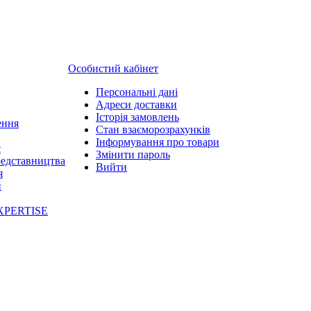
Особистий кабінет
Персональні дані
Адреси доставки
Історія замовлень
ення
Стан взаєморозрахунків
Інформування про товари
с
Змінити пароль
редставництва
Вийти
я
и
XPERTISE