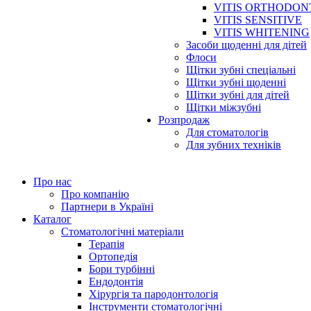
VITIS ORTHODON
VITIS SENSITIVE
VITIS WHITENING
Засоби щоденні для дітей
Флоси
Щітки зубні спеціальні
Щітки зубні щоденні
Щітки зубні для дітей
Щітки міжзубні
Розпродаж
Для стоматологів
Для зубних техніків
Про нас
Про компанію
Партнери в Україні
Каталог
Стоматологічні матеріали
Терапія
Ортопедія
Бори турбінні
Ендодонтія
Хірургія та пародонтологія
Інструменти стоматологічні