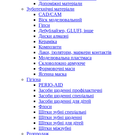
Допоміжні матеріали
Зуботехнічні матеріали
CAD/CAM
Віск моделювальний
Гіпси
Дебублайзер, GLUFI, інше
Диски алмазні
Кераміка
Композити
Лаки, ізолятори, маркери контактів
Моделювальна пластмаса
Скловолокно армуюче
Формовочні маси
Ясенна маска
Гігієна
PERIO-AID
Засоби щоденні профілактичні
Засоби щоденні спеціальні
Засоби щоденні для дітей
Флоси
Щітки зубні спеціальні
Щітки зубні щоденні
Щітки зубні для дітей
Щітки міжзубні
Розпродаж