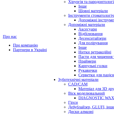
Хірургія та пародонтологі
Інше
Шовні матеріали
Інструменти стоматологіч
Допоміжні інструме
Допоміжні матеріали
Аксесуари
Відбілювання
Про нас
Десенситайзери
Для полірування
Про компанію
Інше
Партнери в Україні
Нитки ретракційні
Пасти для чищення 
Праймери
Карпульні голки
Рукавички
Серветки для паціє
Зуботехнічні матеріали
CAD/CAM
Матеріал для 3D др
Віск моделювальний
DIAGNOSTIC WA
Гіпси
Дебублайзер, GLUFI, інш
Диски алмазні