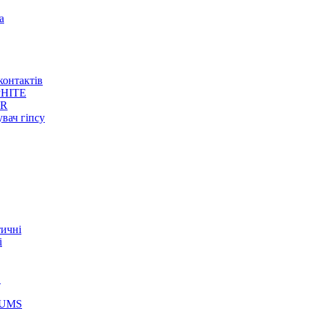
а
контактів
HITE
ER
увач гіпсу
тичні
і
S
GUMS