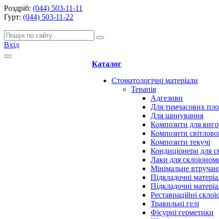
Роздріб:
(044) 503-11-11
Гурт:
(044) 503-11-22
Вхід
Каталог
Стоматологічні матеріали
Терапія
Адгезиви
Для тимчасових пл
Для шинування
Композити для виго
Композити світлово
Композити текучі
Кондиціонери для с
Лаки для склоіоном
Мінімальне втручан
Підкладочні матеріа
Підкладочні матеріа
Реставраційні скло
Травильні гелі
Фісурні герметики