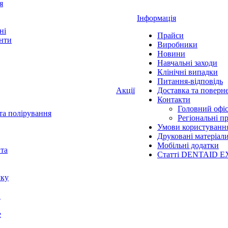
я
Інформація
ні
Прайси
нти
Виробники
Новини
Навчальні заходи
Клінічні випадки
Питання-відповідь
Акції
Доставка та поверн
Контакти
Головний офі
та полірування
Регіональні п
Умови користуванн
Друковані матеріал
Мобільні додатки
нта
Статті DENTAID E
уку
X
е