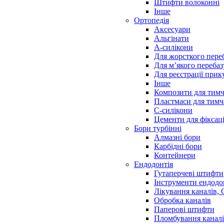
Штифти волоконні
Інше
Ортопедія
Аксесуари
Альгінати
А-силікони
Для жорсткого пере
Для м’якого переба
Для реєстрації прик
Інше
Композити для тимч
Пластмаси для тимч
С-силікони
Цементи для фіксаці
Бори турбінні
Алмазні бори
Карбідні бори
Контейнери
Ендодонтія
Гутаперчеві штифти
Інструменти ендодо
Лікування каналів,
Обробка каналів
Паперові штифти
Пломбування канал