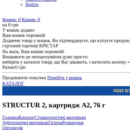
Вийти
Кошик:
0
Кошик:
0
на
0 грн
У кошик додано
Ваш кошик порожній
Додаючи товар у кошик, Ви підтверджуєте, що купуєте продукцію
гуртовий партнер КРІСТАР
На жаль, Ваш кошик порожній.
Виправити це непорозуміння дуже просто:
виберіть у каталозі товар, що Вас цікавить, і натисніть кнопку
Разом:
0 грн
Продовжити покупки
Перейти у кошик
КАТАЛОГ
магаз
STRUCTUR 2, картридж A2, 76 г
Головна
Каталог
Стоматологічні матеріали
Зуботехнічні матеріали
Гігієна
Розпродаж
Ортопедія