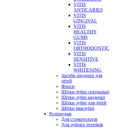
VITIS
ANTICARIES
VITIS
GINGIVAL
VITIS
HEALTHY
GUMS
VITIS
ORTHODONTIC
VITIS
SENSITIVE
VITIS
WHITENING
Засоби щоденні для
дітей
Флоси
Щітки зубні спеціальні
Щітки зубні щоденні
Щітки зубні для дітей
Щітки міжзубні
Розпродаж
Для стоматологів
Для зубних техніків