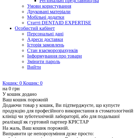
Регіональні представництва
Умови користування
Друковані матеріали
Мобільні додатки
Статті DENTAID EXPERTISE
Особистий кабінет
Персональні дані
Адреси доставки
Історія замовлень
Стан взаєморозрахунків
Інформування про товари
Змінити пароль
Вийти
Кошик:
0
Кошик:
0
на
0 грн
У кошик додано
Ваш кошик порожній
Додаючи товар у кошик, Ви підтверджуєте, що купуєте
продукцію для професійного використання в стоматологічній
клініці чи зуботехнічній лабораторії, або для подальшої
реалізації як гуртовий партнер КРІСТАР
На жаль, Ваш кошик порожній.
Виправити це непорозуміння дуже просто: