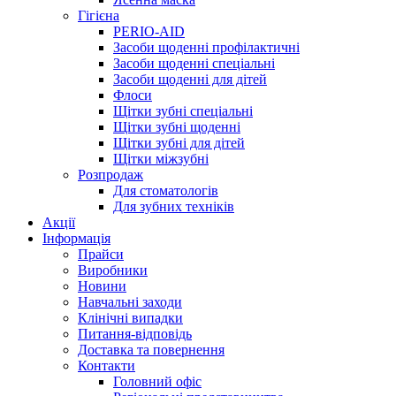
Гігієна
PERIO-AID
Засоби щоденні профілактичні
Засоби щоденні спеціальні
Засоби щоденні для дітей
Флоси
Щітки зубні спеціальні
Щітки зубні щоденні
Щітки зубні для дітей
Щітки міжзубні
Розпродаж
Для стоматологів
Для зубних техніків
Акції
Інформація
Прайси
Виробники
Новини
Навчальні заходи
Клінічні випадки
Питання-відповідь
Доставка та повернення
Контакти
Головний офіс