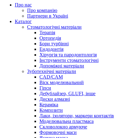
Про нас
Про компанію
Партнери в Україні
Каталог
Стоматологічні матеріали
Терапія
Ортопедія
Бори турбінні
Ендодонтія
Хірургія та пародонтологія
Інструменти стоматологічні
Допоміжні матеріали
Зуботехнічні матеріали
CAD/CAM
Віск моделювальний
Гіпси
Дебублайзер, GLUFI, інше
Диски алмазні
Кераміка
Композити
Лаки, ізолятори, маркери контактів
Моделювальна пластмаса
Скловолокно армуюче
Формовочні маси
Ясенна маска