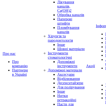
Лікування
каналів,
Ca(OH)2
Обробка каналів
Паперові
штифти
Інфор
Пломбування
каналів
Хірургія та
пародонтологія
Інше
Шовні матеріали
Інструменти
Про нас
стоматологічні
Про
Допоміжні
компанію
інструменти
Акції
Партнери
Допоміжні матеріали
в Україні
Аксесуари
Відбілювання
Десенситайзери
Для полірування
Інше
Нитки
ретракційні
Пасти для