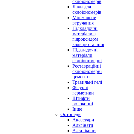
склоіономерів
Лаки для
склоіономерів
Мінімальне
втручання
Підкладочні
матеріали з
гідроксидом
кальцію та інші
Підкладочні
матеріали
склоіономерні
Реставраційні
склоіономерні
цементи
Травильні гелі
Фісурні
герметики
Штифти
волоконні
Інше
Ортопедія
Аксесуари
Альгінати
А-силікони