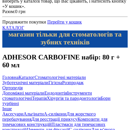
виберіть у каталозі товар, що Вас цікавить, і натисніть кнопку
«У кошик».
Разом:
0 грн
Продовжити покупки
Перейти у кошик
КАТАЛОГ
магазин тільки для стоматологів та
зубних техніків
ADHESOR CARBOFINE набір: 80 г +
60 мл
Головна
Каталог
Стоматологічні матеріали
Зуботехнічні матеріали
Гігієна
Розпродаж
Ортопедія
Допоміжні матеріали
Ендодонтія
Інструменти
стоматологічні
Терапія
Хірургія та пародонтологія
Бори
турбінні
Інше
Аксесуари
Альгінати
А-силікони
Для жорсткого
перебазування
Для реєстрації прикусу
Композити для
тимчасових конструкцій
Пластмаси для тимчасових
конструкцій
Цементи для фіксації
С-силікони
Для м’якого