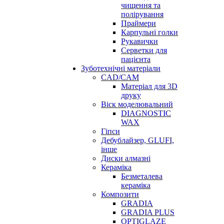
чищення та
полірування
Праймери
Карпульні голки
Рукавички
Серветки для
пацієнта
Зуботехнічні матеріали
CAD/CAM
Матеріал для 3D
друку
Віск моделювальний
DIAGNOSTIC
WAX
Гіпси
Дебублайзер, GLUFI,
інше
Диски алмазні
Кераміка
Безметалева
кераміка
Композити
GRADIA
GRADIA PLUS
OPTIGLAZE