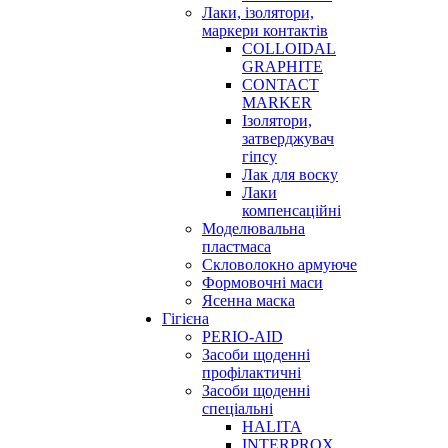
Лаки, ізолятори,
маркери контактів
COLLOIDAL
GRAPHITE
CONTACT
MARKER
Ізолятори,
затверджувач
гіпсу
Лак для воску
Лаки
компенсаційні
Моделювальна
пластмаса
Скловолокно армуюче
Формовочні маси
Ясенна маска
Гігієна
PERIO-AID
Засоби щоденні
профілактичні
Засоби щоденні
спеціальні
HALITA
INTERPROX