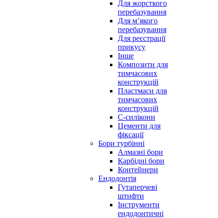
Для жорсткого
перебазування
Для м’якого
перебазування
Для реєстрації
прикусу
Інше
Композити для
тимчасових
конструкцій
Пластмаси для
тимчасових
конструкцій
С-силікони
Цементи для
фіксації
Бори турбінні
Алмазні бори
Карбідні бори
Контейнери
Ендодонтія
Гутаперчеві
штифти
Інструменти
ендодонтичні