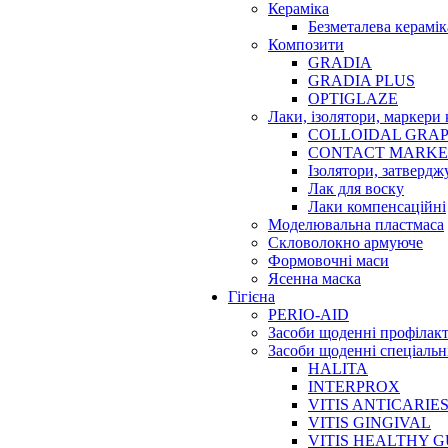
Кераміка
Безметалева керамік
Композити
GRADIA
GRADIA PLUS
OPTIGLAZE
Лаки, ізолятори, маркери 
COLLOIDAL GRAP
CONTACT MARK
Ізолятори, затвердж
Лак для воску
Лаки компенсаційні
Моделювальна пластмаса
Скловолокно армуюче
Формовочні маси
Ясенна маска
Гігієна
PERIO-AID
Засоби щоденні профілак
Засоби щоденні спеціальн
HALITA
INTERPROX
VITIS ANTICARIE
VITIS GINGIVAL
VITIS HEALTHY 