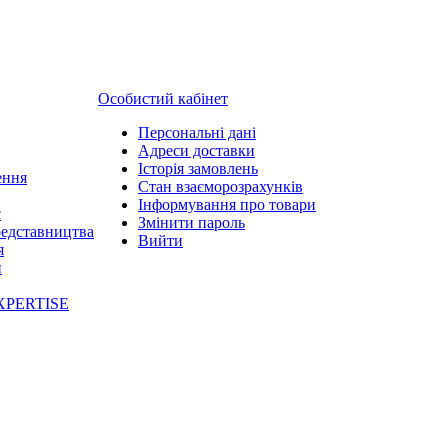
Особистий кабінет
Персональні дані
Адреси доставки
Історія замовлень
ення
Стан взаєморозрахунків
Інформування про товари
с
Змінити пароль
редставництва
Вийти
я
и
XPERTISE