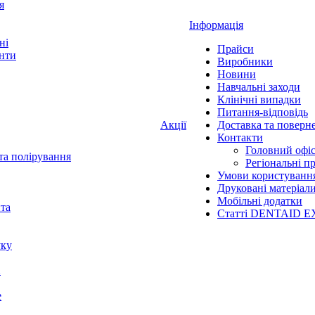
я
Інформація
ні
Прайси
нти
Виробники
Новини
Навчальні заходи
Клінічні випадки
Питання-відповідь
Акції
Доставка та поверн
Контакти
Головний офі
та полірування
Регіональні п
Умови користуванн
Друковані матеріал
Мобільні додатки
нта
Статті DENTAID E
уку
X
е