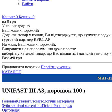
Вийти
Кошик:
0
Кошик:
0
на
0 грн
У кошик додано
Ваш кошик порожній
Додаючи товар у кошик, Ви підтверджуєте, що купуєте продукцію
гуртовий партнер КРІСТАР
На жаль, Ваш кошик порожній.
Виправити це непорозуміння дуже просто:
виберіть у каталозі товар, що Вас цікавить, і натисніть кнопку
Разом:
0 грн
Продовжити покупки
Перейти у кошик
КАТАЛОГ
магаз
UNIFAST III A3, порошок 100 г
Головна
Каталог
Стоматологічні матеріали
Зуботехнічні матеріали
Гігієна
Розпродаж
Ортопедія