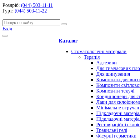
Роздріб:
(044) 503-11-11
Гурт:
(044) 503-11-22
Вхід
Каталог
Стоматологічні матеріали
Терапія
Адгезиви
Для тимчасових пл
Для шинування
Композити для виго
Композити світлово
Композити текучі
Кондиціонери для с
Лаки для склоіоном
Мінімальне втручан
Підкладочні матеріа
Підкладочні матеріа
Реставраційні скло
Травильні гелі
Фісурні герметики