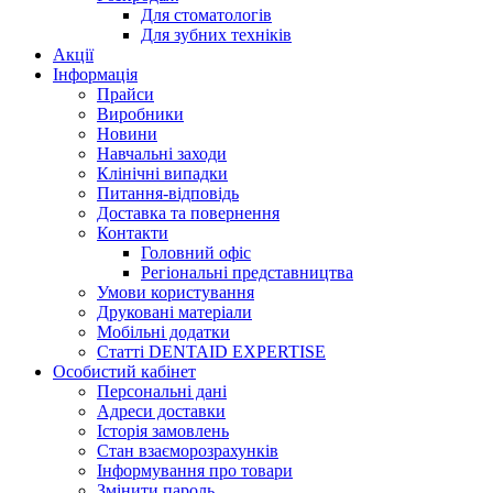
Для стоматологів
Для зубних техніків
Акції
Інформація
Прайси
Виробники
Новини
Навчальні заходи
Клінічні випадки
Питання-відповідь
Доставка та повернення
Контакти
Головний офіс
Регіональні представництва
Умови користування
Друковані матеріали
Мобільні додатки
Статті DENTAID EXPERTISE
Особистий кабінет
Персональні дані
Адреси доставки
Історія замовлень
Стан взаєморозрахунків
Інформування про товари
Змінити пароль