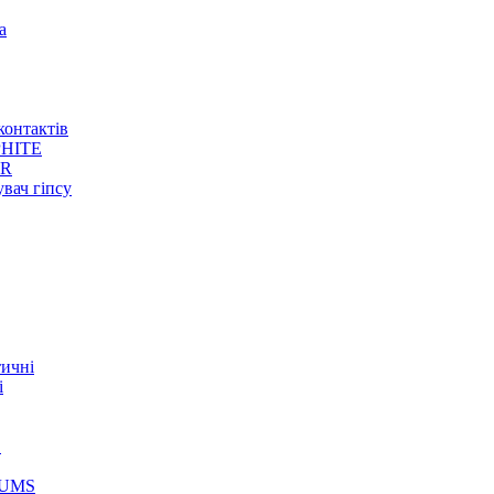
а
контактів
HITE
ER
увач гіпсу
тичні
і
S
GUMS