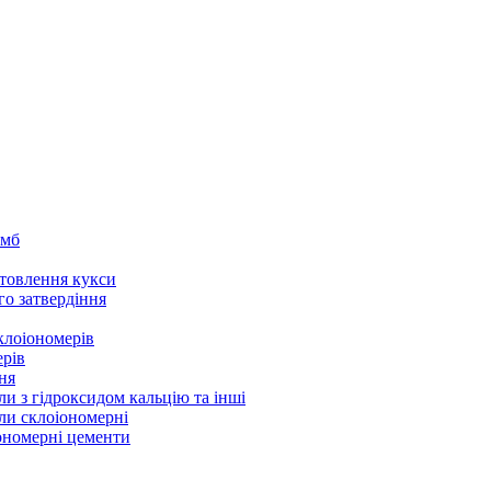
омб
товлення кукси
го затвердіння
клоіономерів
ерів
ня
ли з гідроксидом кальцію та інші
ли склоіономерні
іономерні цементи