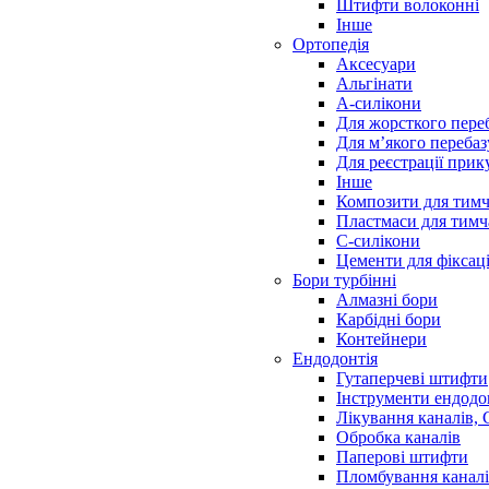
Штифти волоконні
Інше
Ортопедія
Аксесуари
Альгінати
А-силікони
Для жорсткого пере
Для м’якого переба
Для реєстрації прик
Інше
Композити для тимч
Пластмаси для тимч
С-силікони
Цементи для фіксаці
Бори турбінні
Алмазні бори
Карбідні бори
Контейнери
Ендодонтія
Гутаперчеві штифти
Інструменти ендодо
Лікування каналів,
Обробка каналів
Паперові штифти
Пломбування канал