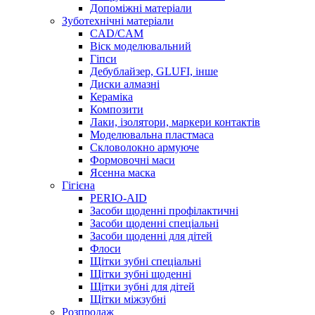
Допоміжні матеріали
Зуботехнічні матеріали
CAD/CAM
Віск моделювальний
Гіпси
Дебублайзер, GLUFI, інше
Диски алмазні
Кераміка
Композити
Лаки, ізолятори, маркери контактів
Моделювальна пластмаса
Скловолокно армуюче
Формовочні маси
Ясенна маска
Гігієна
PERIO-AID
Засоби щоденні профілактичні
Засоби щоденні спеціальні
Засоби щоденні для дітей
Флоси
Щітки зубні спеціальні
Щітки зубні щоденні
Щітки зубні для дітей
Щітки міжзубні
Розпродаж