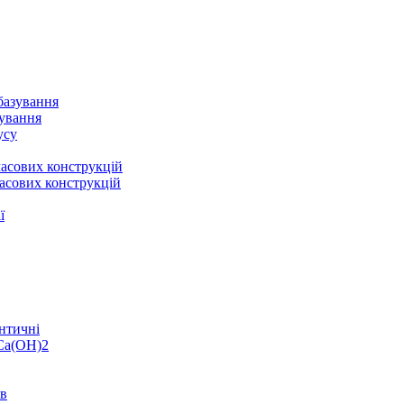
базування
зування
усу
асових конструкцій
асових конструкцій
ї
нтичні
 Ca(OH)2
ів