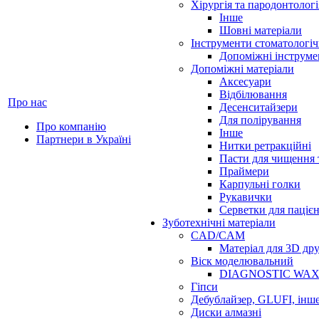
Хірургія та пародонтологі
Інше
Шовні матеріали
Інструменти стоматологіч
Допоміжні інструме
Допоміжні матеріали
Аксесуари
Відбілювання
Про нас
Десенситайзери
Для полірування
Про компанію
Інше
Партнери в Україні
Нитки ретракційні
Пасти для чищення 
Праймери
Карпульні голки
Рукавички
Серветки для паціє
Зуботехнічні матеріали
CAD/CAM
Матеріал для 3D др
Віск моделювальний
DIAGNOSTIC WA
Гіпси
Дебублайзер, GLUFI, інш
Диски алмазні