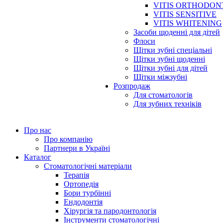
VITIS ORTHODON
VITIS SENSITIVE
VITIS WHITENING
Засоби щоденні для дітей
Флоси
Щітки зубні спеціальні
Щітки зубні щоденні
Щітки зубні для дітей
Щітки міжзубні
Розпродаж
Для стоматологів
Для зубних техніків
Про нас
Про компанію
Партнери в Україні
Каталог
Стоматологічні матеріали
Терапія
Ортопедія
Бори турбінні
Ендодонтія
Хірургія та пародонтологія
Інструменти стоматологічні