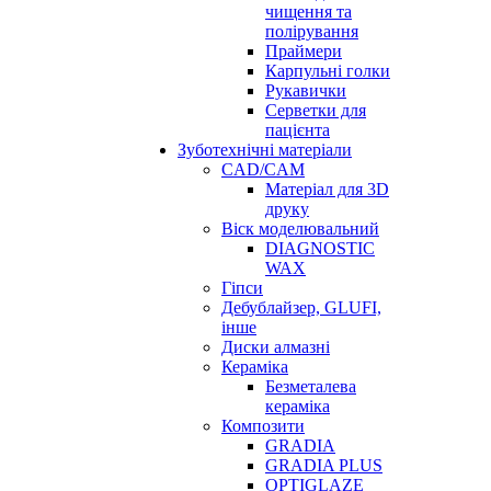
чищення та
полірування
Праймери
Карпульні голки
Рукавички
Серветки для
пацієнта
Зуботехнічні матеріали
CAD/CAM
Матеріал для 3D
друку
Віск моделювальний
DIAGNOSTIC
WAX
Гіпси
Дебублайзер, GLUFI,
інше
Диски алмазні
Кераміка
Безметалева
кераміка
Композити
GRADIA
GRADIA PLUS
OPTIGLAZE