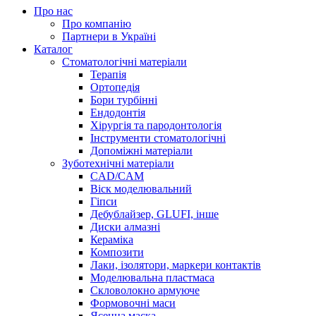
Про нас
Про компанію
Партнери в Україні
Каталог
Стоматологічні матеріали
Терапія
Ортопедія
Бори турбінні
Ендодонтія
Хірургія та пародонтологія
Інструменти стоматологічні
Допоміжні матеріали
Зуботехнічні матеріали
CAD/CAM
Віск моделювальний
Гіпси
Дебублайзер, GLUFI, інше
Диски алмазні
Кераміка
Композити
Лаки, ізолятори, маркери контактів
Моделювальна пластмаса
Скловолокно армуюче
Формовочні маси
Ясенна маска