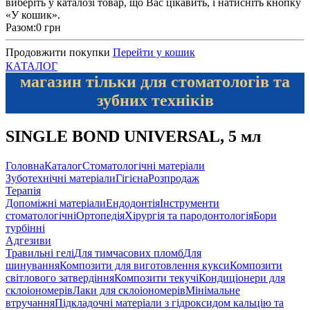
виберіть у каталозі товар, що Вас цікавить, і натисніть кнопку
«У кошик».
Разом:
0 грн
Продовжити покупки
Перейти у кошик
КАТАЛОГ
магазин тільки для стоматологів та
зубних техніків
SINGLE BOND UNIVERSAL, 5 мл
Головна
Каталог
Стоматологічні матеріали
Зуботехнічні матеріали
Гігієна
Розпродаж
Терапія
Допоміжні матеріали
Ендодонтія
Інструменти
стоматологічні
Ортопедія
Хірургія та пародонтологія
Бори
турбінні
Адгезиви
Травильні гелі
Для тимчасових пломб
Для
шинування
Композити для виготовлення кукси
Композити
світлового затвердіння
Композити текучі
Кондиціонери для
склоіономерів
Лаки для склоіономерів
Мінімальне
втручання
Підкладочні матеріали з гідроксидом кальцію та