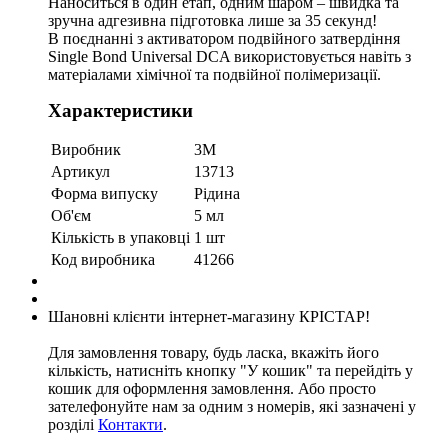
Наноситься в один етап, одним шаром – швидка та
зручна адгезивна підготовка лише за 35 секунд!
В поєднанні з активатором подвійного затвердіння
Single Bond Universal DCA використовується навіть з
матеріалами хімічної та подвійної полімеризації.
Характеристики
Виробник
3M
Артикул
13713
Форма випуску
Рідина
Об'єм
5 мл
Кількість в упаковці
1 шт
Код виробника
41266
Шановні клієнти інтернет-магазину КРІСТАР!
Для замовлення товару, будь ласка, вкажіть його
кількість, натисніть кнопку "У кошик" та перейдіть у
кошик для оформлення замовлення. Або просто
зателефонуйте нам за одним з номерів, які зазначені у
розділі
Контакти
.