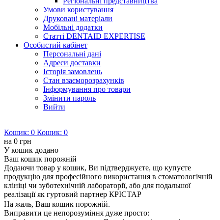
Регіональні представництва
Умови користування
Друковані матеріали
Мобільні додатки
Статті DENTAID EXPERTISE
Особистий кабінет
Персональні дані
Адреси доставки
Історія замовлень
Стан взаєморозрахунків
Інформування про товари
Змінити пароль
Вийти
Кошик:
0
Кошик:
0
на
0 грн
У кошик додано
Ваш кошик порожній
Додаючи товар у кошик, Ви підтверджуєте, що купуєте
продукцію для професійного використання в стоматологічній
клініці чи зуботехнічній лабораторії, або для подальшої
реалізації як гуртовий партнер КРІСТАР
На жаль, Ваш кошик порожній.
Виправити це непорозуміння дуже просто: