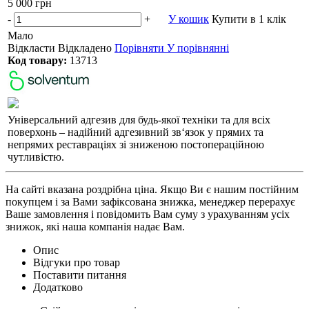
5 000 грн
-
+
У кошик
Купити в 1 клік
Мало
Відкласти
Відкладено
Порівняти
У порівнянні
Код товару:
13713
Універсальний адгезив для будь-якої техніки та для всіх
поверхонь – надійний адгезивний зв‘язок у прямих та
непрямих реставраціях зі зниженою постопераційною
чутливістю.
На сайті вказана роздрібна ціна. Якщо Ви є нашим постійним
покупцем і за Вами зафіксована знижка, менеджер перерахує
Ваше замовлення і повідомить Вам суму з урахуванням усіх
знижок, які наша компанія надає Вам.
Опис
Відгуки про товар
Поставити питання
Додатково