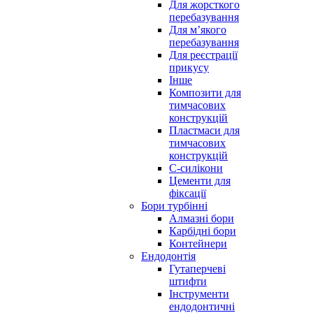
Для жорсткого
перебазування
Для м’якого
перебазування
Для реєстрації
прикусу
Інше
Композити для
тимчасових
конструкцій
Пластмаси для
тимчасових
конструкцій
С-силікони
Цементи для
фіксації
Бори турбінні
Алмазні бори
Карбідні бори
Контейнери
Ендодонтія
Гутаперчеві
штифти
Інструменти
ендодонтичні