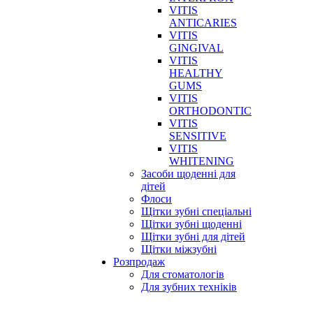
VITIS
ANTICARIES
VITIS
GINGIVAL
VITIS
HEALTHY
GUMS
VITIS
ORTHODONTIC
VITIS
SENSITIVE
VITIS
WHITENING
Засоби щоденні для
дітей
Флоси
Щітки зубні спеціальні
Щітки зубні щоденні
Щітки зубні для дітей
Щітки міжзубні
Розпродаж
Для стоматологів
Для зубних техніків