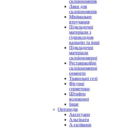
склоіономерів
Лаки для
склоіономерів
Мінімальне
втручання
Підкладочні
матеріали з
гідроксидом
кальцію та інші
Підкладочні
матеріали
склоіономерні
Реставраційні
склоіономерні
цементи
Травильні гелі
Фісурні
герметики
Штифти
волоконні
Інше
Ортопедія
Аксесуари
Альгінати
А-силікони