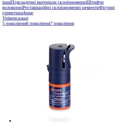
інші
Підкладочні матеріали склоіономерні
Штифти
волоконні
Реставраційні склоіономерні цементи
Фісурні
герметики
Інше
Універсальні
5 покоління
6 покоління
7 покоління