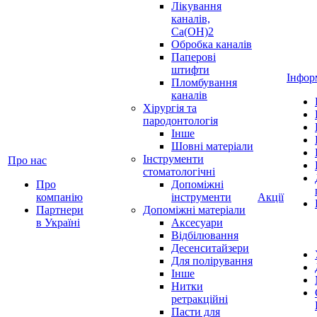
Лікування
каналів,
Ca(OH)2
Обробка каналів
Паперові
штифти
Інфор
Пломбування
каналів
Хірургія та
пародонтологія
Інше
Шовні матеріали
Інструменти
Про нас
стоматологічні
Про
Допоміжні
компанію
інструменти
Акції
Партнери
Допоміжні матеріали
в Україні
Аксесуари
Відбілювання
Десенситайзери
Для полірування
Інше
Нитки
ретракційні
Пасти для