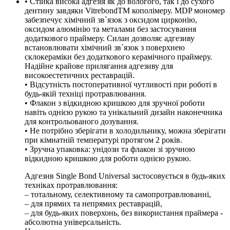
• Стійка висока адгезія як до вологого, так і до сухого
дентину завдяки VitrebondTM кополімеру. MDP мономер
забезпечує хімічний зв`язок з оксидом цирконію,
оксидом алюмінію та металами без застосування
додаткового праймеру. Силан дозволяє адгезиву
встановлювати хімічний зв`язок з поверхнею
склокераміки без додаткового керамічного праймеру.
Надійне крайове прилягання адгезиву для
високоестетичних реставрацій.
• Відсутність постоперативної чутливості при роботі в
будь-якій техніці протравлювання.
• Флакон з відкидною кришкою для зручної роботи
навіть однією рукою та унікальний дизайн наконечника
для контрольованого дозування.
• Не потрібно зберігати в холодильнику, можна зберігати
при кімнатній температурі протягом 2 років.
• Зручна упаковка: унідози та флакон зі зручною
відкидною кришкою для роботи однією рукою.
Адгезив Single Bond Universal застосовується в будь-яких
техніках протравлювання:
– тотальному, селективному та самопротравлюванні,
– для прямих та непрямих реставрацій,
– для будь-яких поверхонь, без використання праймера -
абсолютна універсальність.