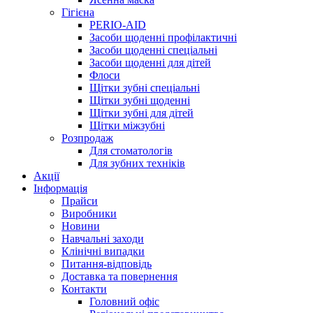
Гігієна
PERIO-AID
Засоби щоденні профілактичні
Засоби щоденні спеціальні
Засоби щоденні для дітей
Флоси
Щітки зубні спеціальні
Щітки зубні щоденні
Щітки зубні для дітей
Щітки міжзубні
Розпродаж
Для стоматологів
Для зубних техніків
Акції
Інформація
Прайси
Виробники
Новини
Навчальні заходи
Клінічні випадки
Питання-відповідь
Доставка та повернення
Контакти
Головний офіс