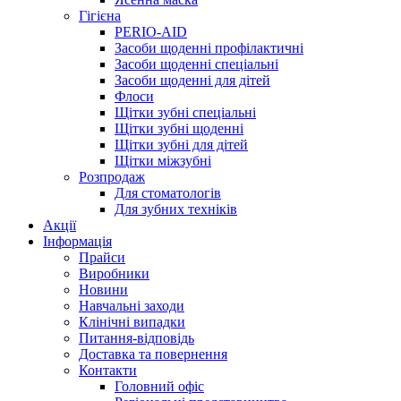
Гігієна
PERIO-AID
Засоби щоденні профілактичні
Засоби щоденні спеціальні
Засоби щоденні для дітей
Флоси
Щітки зубні спеціальні
Щітки зубні щоденні
Щітки зубні для дітей
Щітки міжзубні
Розпродаж
Для стоматологів
Для зубних техніків
Акції
Інформація
Прайси
Виробники
Новини
Навчальні заходи
Клінічні випадки
Питання-відповідь
Доставка та повернення
Контакти
Головний офіс