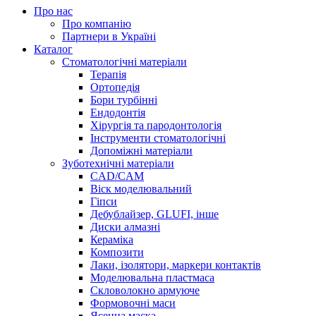
Про нас
Про компанію
Партнери в Україні
Каталог
Стоматологічні матеріали
Терапія
Ортопедія
Бори турбінні
Ендодонтія
Хірургія та пародонтологія
Інструменти стоматологічні
Допоміжні матеріали
Зуботехнічні матеріали
CAD/CAM
Віск моделювальний
Гіпси
Дебублайзер, GLUFI, інше
Диски алмазні
Кераміка
Композити
Лаки, ізолятори, маркери контактів
Моделювальна пластмаса
Скловолокно армуюче
Формовочні маси
Ясенна маска