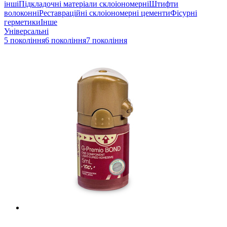
інші
Підкладочні матеріали склоіономерні
Штифти
волоконні
Реставраційні склоіономерні цементи
Фісурні
герметики
Інше
Універсальні
5 покоління
6 покоління
7 покоління