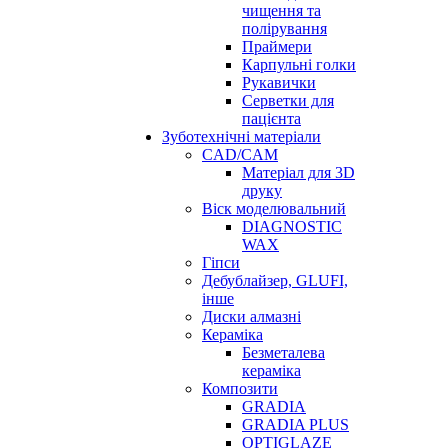
чищення та
полірування
Праймери
Карпульні голки
Рукавички
Серветки для
пацієнта
Зуботехнічні матеріали
CAD/CAM
Матеріал для 3D
друку
Віск моделювальний
DIAGNOSTIC
WAX
Гіпси
Дебублайзер, GLUFI,
інше
Диски алмазні
Кераміка
Безметалева
кераміка
Композити
GRADIA
GRADIA PLUS
OPTIGLAZE