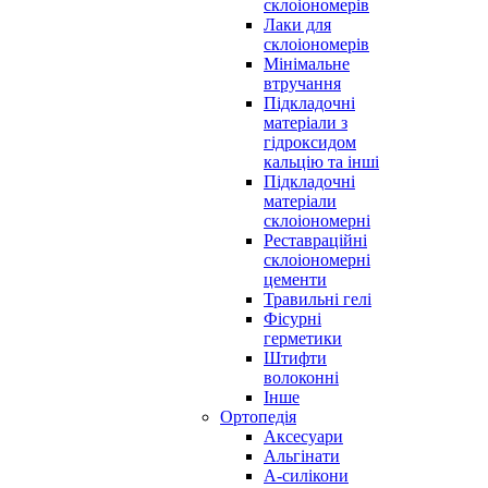
склоіономерів
Лаки для
склоіономерів
Мінімальне
втручання
Підкладочні
матеріали з
гідроксидом
кальцію та інші
Підкладочні
матеріали
склоіономерні
Реставраційні
склоіономерні
цементи
Травильні гелі
Фісурні
герметики
Штифти
волоконні
Інше
Ортопедія
Аксесуари
Альгінати
А-силікони