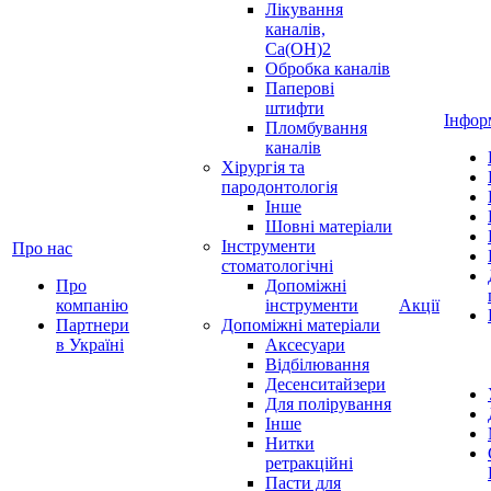
Лікування
каналів,
Ca(OH)2
Обробка каналів
Паперові
штифти
Інфор
Пломбування
каналів
Хірургія та
пародонтологія
Інше
Шовні матеріали
Інструменти
Про нас
стоматологічні
Про
Допоміжні
компанію
інструменти
Акції
Партнери
Допоміжні матеріали
в Україні
Аксесуари
Відбілювання
Десенситайзери
Для полірування
Інше
Нитки
ретракційні
Пасти для