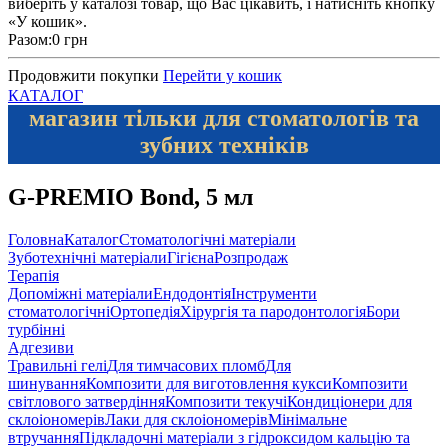
виберіть у каталозі товар, що Вас цікавить, і натисніть кнопку
«У кошик».
Разом:
0 грн
Продовжити покупки
Перейти у кошик
КАТАЛОГ
магазин тільки для стоматологів та
зубних техніків
G-PREMIO Bond, 5 мл
Головна
Каталог
Стоматологічні матеріали
Зуботехнічні матеріали
Гігієна
Розпродаж
Терапія
Допоміжні матеріали
Ендодонтія
Інструменти
стоматологічні
Ортопедія
Хірургія та пародонтологія
Бори
турбінні
Адгезиви
Травильні гелі
Для тимчасових пломб
Для
шинування
Композити для виготовлення кукси
Композити
світлового затвердіння
Композити текучі
Кондиціонери для
склоіономерів
Лаки для склоіономерів
Мінімальне
втручання
Підкладочні матеріали з гідроксидом кальцію та