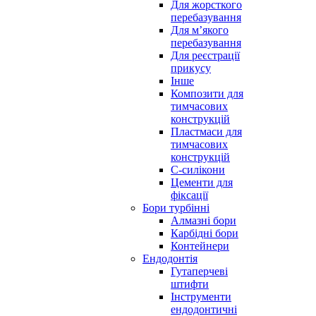
Для жорсткого
перебазування
Для м’якого
перебазування
Для реєстрації
прикусу
Інше
Композити для
тимчасових
конструкцій
Пластмаси для
тимчасових
конструкцій
С-силікони
Цементи для
фіксації
Бори турбінні
Алмазні бори
Карбідні бори
Контейнери
Ендодонтія
Гутаперчеві
штифти
Інструменти
ендодонтичні