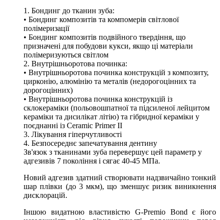
1. Бондинг до тканин зуба:
• Бондинг композитів та компомерів світлової
полімеризації
• Бондинг композитів подвійного твердіння, що
призначені для побудови кукси, якщо ці матеріали
полімеризуються світлом
2. Внутрішньоротова починка:
• Внутрішньоротова починка конструкцій з композиту,
цирконію, алюмінію та металів (недорогоцінних та
дорогоцінних)
• Внутрішньоротова починка конструкцій із
склокераміки (польовошпатної та підсиленої лейцитом
кераміки та дисилікат літію) та гібридної кераміки у
поєднанні із Ceramic Primer II
3. Лікування гіперчутливості
4. Безпосереднє запечатування дентину
Зв'язок з тканинами зуба перевершує цей параметр у
адгезивів 7 покоління і сягає 40-45 МПа.
Новий адгезив здатний створювати надзвичайно тонкий
шар плівки (до 3 мкм), що зменшує ризик виникнення
дисклорацій.
Іншою видатною властивістю G-Premio Bond є його