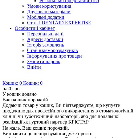
Регіональні представництва
Умови користування
Друковані матеріали
Мобільні додатки
Статті DENTAID EXPERTISE
Особистий кабінет
Персональні дані
Адреси доставки
Історія замовлень
Стан взаєморозрахунків
Інформування про товари
Змінити пароль
Вийти
Кошик:
0
Кошик:
0
на
0 грн
У кошик додано
Ваш кошик порожній
Додаючи товар у кошик, Ви підтверджуєте, що купуєте
продукцію для професійного використання в стоматологічній
клініці чи зуботехнічній лабораторії, або для подальшої
реалізації як гуртовий партнер КРІСТАР
На жаль, Ваш кошик порожній.
Виправити це непорозуміння дуже просто: