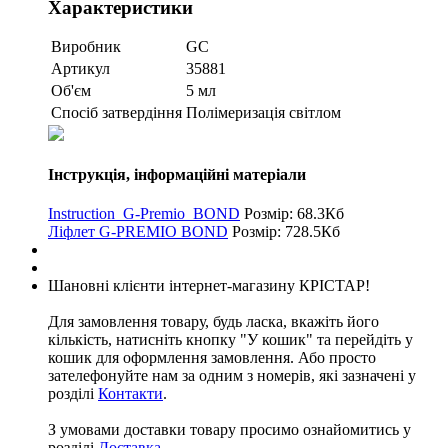
Характеристики
Виробник
GC
Артикул
35881
Об'єм
5 мл
Спосіб затвердіння
Полімеризація світлом
Інструкція, інформаційні матеріали
Instruction_G-Premio_BOND
Розмір: 68.3Кб
Ліфлет G-PREMIO BOND
Розмір: 728.5Кб
Шановні клієнти інтернет-магазину КРІСТАР!
Для замовлення товару, будь ласка, вкажіть його
кількість, натисніть кнопку "У кошик" та перейдіть у
кошик для оформлення замовлення. Або просто
зателефонуйте нам за одним з номерів, які зазначені у
розділі
Контакти
.
З умовами доставки товару просимо ознайомитись у
розділі
Доставка
.