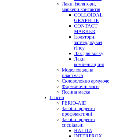
Лаки, ізолятори,
маркери контактів
COLLOIDAL
GRAPHITE
CONTACT
MARKER
Ізолятори,
затверджувач
гіпсу
Лак для воску
Лаки
компенсаційні
Моделювальна
пластмаса
Скловолокно армуюче
Формовочні маси
Ясенна маска
Гігієна
PERIO-AID
Засоби щоденні
профілактичні
Засоби щоденні
спеціальні
HALITA
INTERPROX