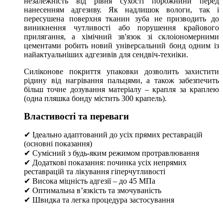
незалежність від рівня сухості порожнини перед
нанесенням адгезиву. Як надлишок вологи, так і
пересушена поверхня тканин зуба не призводить до
виникнення чутливості або порушення крайового
прилягання, а хімічний зв'язок зі склоіономерними
цементами робить новий універсальний бонд одним із
найактуальніших адгезивів для сендвіч-техніки.
Силіконове покриття упаковки дозволить захистити
рідину від нагрівання пальцями, а також забезпечить
більш точне дозування матеріалу – крапля за краплею
(одна пляшка бонду містить 300 крапель).
Властивості та переваги
✔ Ідеально адаптований до усіх прямих реставрацій
(основні показання)
✔ Сумісний з будь-яким режимом протравлювання
✔ Додаткові показання: починка усіх непрямих
реставрацій та лікування гіперчутливості
✔ Висока міцність адгезії – до 45 МПа
✔ Оптимальна в’язкість та змочуваність
✔ Швидка та легка процедура застосування