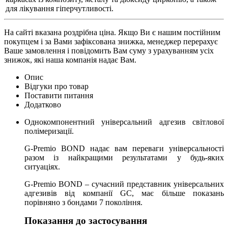
для лікування гіперчутливості.
На сайті вказана роздрібна ціна. Якщо Ви є нашим постійним
покупцем і за Вами зафіксована знижка, менеджер перерахує
Ваше замовлення і повідомить Вам суму з урахуванням усіх
знижок, які наша компанія надає Вам.
Опис
Відгуки про товар
Поставити питання
Додатково
Однокомпонентний універсальний адгезив світлової
полімеризації.
G-Premio BOND надає вам переваги універсальності
разом із найкращими результатами у будь-яких
ситуаціях.
G-Premio BOND – сучасний представник універсальних
адгезивів від компанії GC, має більше показань
порівняно з бондами 7 покоління.
Показання до застосування