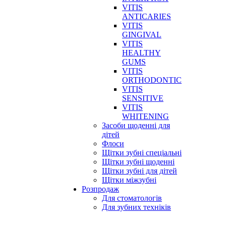
VITIS
ANTICARIES
VITIS
GINGIVAL
VITIS
HEALTHY
GUMS
VITIS
ORTHODONTIC
VITIS
SENSITIVE
VITIS
WHITENING
Засоби щоденні для
дітей
Флоси
Щітки зубні спеціальні
Щітки зубні щоденні
Щітки зубні для дітей
Щітки міжзубні
Розпродаж
Для стоматологів
Для зубних техніків