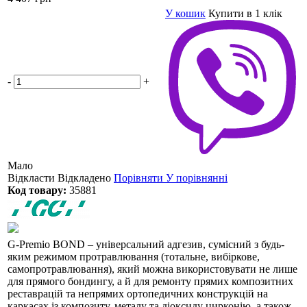
У кошик
Купити в 1 клік
-
+
Мало
Відкласти
Відкладено
Порівняти
У порівнянні
Код товару:
35881
G-Premio BOND – універсальний адгезив, сумісний з будь-
яким режимом протравлювання (тотальне, вибіркове,
самопротравлювання), який можна використовувати не лише
для прямого бондингу, а й для ремонту прямих композитних
реставрацій та непрямих ортопедичних конструкцій на
каркасах із композиту, металу та діоксиду цирконію, а також