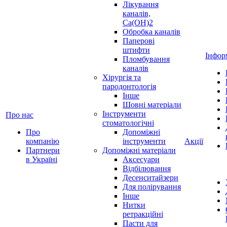
Лікування
каналів,
Ca(OH)2
Обробка каналів
Паперові
штифти
Інфор
Пломбування
каналів
Хірургія та
пародонтологія
Інше
Шовні матеріали
Інструменти
Про нас
стоматологічні
Про
Допоміжні
компанію
інструменти
Акції
Партнери
Допоміжні матеріали
в Україні
Аксесуари
Відбілювання
Десенситайзери
Для полірування
Інше
Нитки
ретракційні
Пасти для