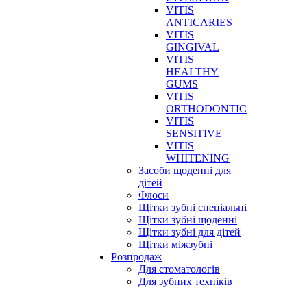
VITIS
ANTICARIES
VITIS
GINGIVAL
VITIS
HEALTHY
GUMS
VITIS
ORTHODONTIC
VITIS
SENSITIVE
VITIS
WHITENING
Засоби щоденні для
дітей
Флоси
Щітки зубні спеціальні
Щітки зубні щоденні
Щітки зубні для дітей
Щітки міжзубні
Розпродаж
Для стоматологів
Для зубних техніків