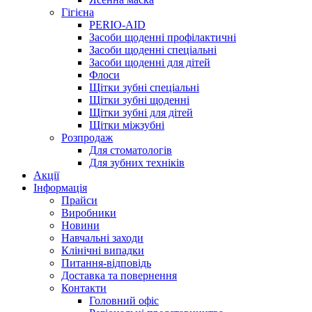
Гігієна
PERIO-AID
Засоби щоденні профілактичні
Засоби щоденні спеціальні
Засоби щоденні для дітей
Флоси
Щітки зубні спеціальні
Щітки зубні щоденні
Щітки зубні для дітей
Щітки міжзубні
Розпродаж
Для стоматологів
Для зубних техніків
Акції
Інформація
Прайси
Виробники
Новини
Навчальні заходи
Клінічні випадки
Питання-відповідь
Доставка та повернення
Контакти
Головний офіс