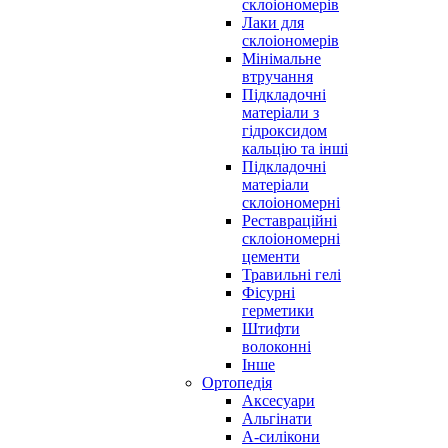
склоіономерів
Лаки для
склоіономерів
Мінімальне
втручання
Підкладочні
матеріали з
гідроксидом
кальцію та інші
Підкладочні
матеріали
склоіономерні
Реставраційні
склоіономерні
цементи
Травильні гелі
Фісурні
герметики
Штифти
волоконні
Інше
Ортопедія
Аксесуари
Альгінати
А-силікони