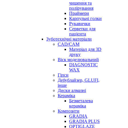
чищення та
полірування
Праймери
Карпульні голки
Рукавички
Серветки для
пацієнта
Зуботехнічні матеріали
CAD/CAM
Матеріал для 3D
друку
Віск моделювальний
DIAGNOSTIC
WAX
Гіпси
Дебублайзер, GLUFI,
інше
Диски алмазні
Кераміка
Безметалева
кераміка
Композити
GRADIA
GRADIA PLUS
OPTIGLAZE