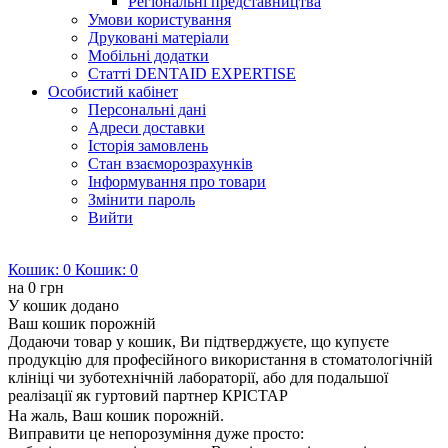
Регіональні представництва
Умови користування
Друковані матеріали
Мобільні додатки
Статті DENTAID EXPERTISE
Особистий кабінет
Персональні дані
Адреси доставки
Історія замовлень
Стан взаєморозрахунків
Інформування про товари
Змінити пароль
Вийти
Кошик:
0
Кошик:
0
на
0 грн
У кошик додано
Ваш кошик порожній
Додаючи товар у кошик, Ви підтверджуєте, що купуєте
продукцію для професійного використання в стоматологічній
клініці чи зуботехнічній лабораторії, або для подальшої
реалізації як гуртовий партнер КРІСТАР
На жаль, Ваш кошик порожній.
Виправити це непорозуміння дуже просто: