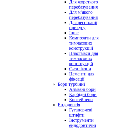
Для жорсткого
перебазування
Для м’якого
перебазування
Для реєстрації
прикусу
Інше
Композити для
тимчасових
конструкцій
Пластмаси для
тимчасових
конструкцій
С-силікони
Цементи для
фіксації
Бори турбінні
Алмазні бори
Карбідні бори
Контейнери
Ендодонтія
Гутаперчеві
штифти
Інструменти
ендодонтичні