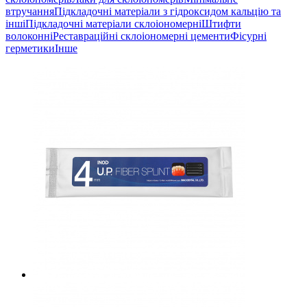
втручання
Підкладочні матеріали з гідроксидом кальцію та
інші
Підкладочні матеріали склоіономерні
Штифти
волоконні
Реставраційні склоіономерні цементи
Фісурні
герметики
Інше