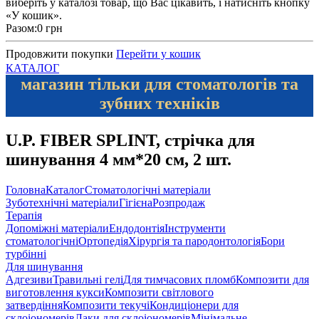
виберіть у каталозі товар, що Вас цікавить, і натисніть кнопку
«У кошик».
Разом:
0 грн
Продовжити покупки
Перейти у кошик
КАТАЛОГ
магазин тільки для стоматологів та
зубних техніків
U.P. FIBER SPLINT, стрічка для
шинування 4 мм*20 см, 2 шт.
Головна
Каталог
Стоматологічні матеріали
Зуботехнічні матеріали
Гігієна
Розпродаж
Терапія
Допоміжні матеріали
Ендодонтія
Інструменти
стоматологічні
Ортопедія
Хірургія та пародонтологія
Бори
турбінні
Для шинування
Адгезиви
Травильні гелі
Для тимчасових пломб
Композити для
виготовлення кукси
Композити світлового
затвердіння
Композити текучі
Кондиціонери для
склоіономерів
Лаки для склоіономерів
Мінімальне