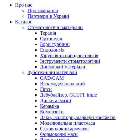
Про нас
Про компанію
Партнери в Україні
Каталог
Стоматологічні матеріали
Терапія
Ортопедія
Бори турбінні
Ендодонтія
Хірургія та пародонтологія
Інструменти стоматологічні
Допоміжні матеріали
Зуботехнічні матеріали
CAD/CAM
Віск моделювальний
Гіпси
Дебублайзер, GLUFI, інше
Диски алмазні
Кераміка
Композити
Лаки, ізолятори, маркери контактів
Моделювальна пластмаса
Скловолокно армуюче
Формовочні маси
Ясенна маска