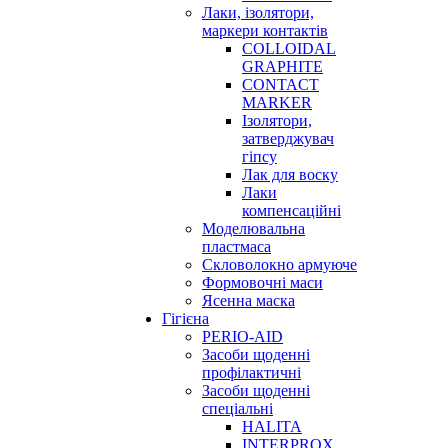
Лаки, ізолятори,
маркери контактів
COLLOIDAL
GRAPHITE
CONTACT
MARKER
Ізолятори,
затверджувач
гіпсу
Лак для воску
Лаки
компенсаційні
Моделювальна
пластмаса
Скловолокно армуюче
Формовочні маси
Ясенна маска
Гігієна
PERIO-AID
Засоби щоденні
профілактичні
Засоби щоденні
спеціальні
HALITA
INTERPROX