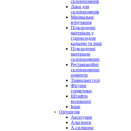
склоіономерів
Лаки для
склоіономерів
Мінімальне
втручання
Підкладочні
матеріали з
гідроксидом
кальцію та інші
Підкладочні
матеріали
склоіономерні
Реставраційні
склоіономерні
цементи
Травильні гелі
Фісурні
герметики
Штифти
волоконні
Інше
Ортопедія
Аксесуари
Альгінати
А-силікони