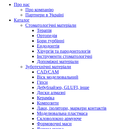
Про нас
Про компанію
Партнери в Україні
Каталог
Стоматологічні матеріали
Терапія
Ортопедія
Бори турбінні
Ендодонтія
Хірургія та пародонтологія
Інструменти стоматологічні
Допоміжні матеріали
Зуботехнічні матеріали
CAD/CAM
Віск моделювальний
Гіпси
Дебублайзер, GLUFI, інше
Диски алмазні
Кераміка
Композити
Лаки, ізолятори, маркери контактів
Моделювальна пластмаса
Скловолокно армуюче
Формовочні маси
Ясенна маска