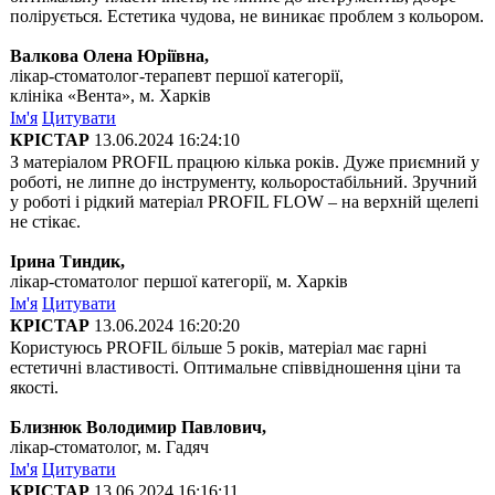
полірується. Естетика чудова, не виникає проблем з кольором.
Валкова Олена Юріївна,
лікар-стоматолог-терапевт першої категорії,
клініка «Вента», м. Харків
Ім'я
Цитувати
КРІСТАР
13.06.2024 16:24:10
З матеріалом PROFIL працюю кілька років. Дуже приємний у
роботі, не липне до інструменту, кольоростабільний. Зручний
у роботі і рідкий матеріал PROFIL FLOW – на верхній щелепі
не стікає.
Ірина Тиндик,
лікар-стоматолог першої категорії, м. Харків
Ім'я
Цитувати
КРІСТАР
13.06.2024 16:20:20
Користуюсь PROFIL більше 5 років, матеріал має гарні
естетичні властивості. Оптимальне співвідношення ціни та
якості.
Близнюк Володимир Павлович,
лікар-стоматолог, м. Гадяч
Ім'я
Цитувати
КРІСТАР
13.06.2024 16:16:11