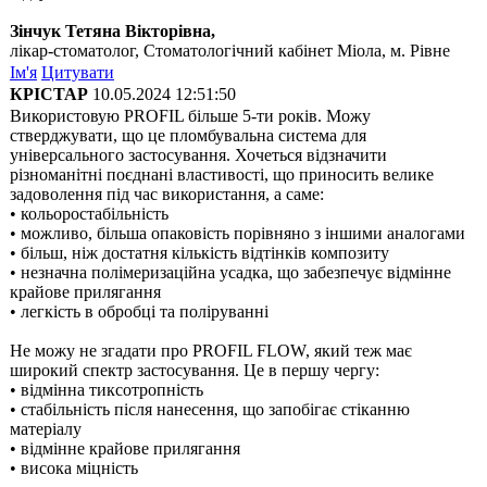
Зінчук Тетяна Вікторівна,
лікар-стоматолог, Стоматологічний кабінет Міола, м. Рівне
Ім'я
Цитувати
КРІСТАР
10.05.2024 12:51:50
Використовую PROFIL більше 5-ти років. Можу
стверджувати, що це пломбувальна система для
універсального застосування. Хочеться відзначити
різноманітні поєднані властивості, що приносить велике
задоволення під час використання, а саме:
• кольоростабільність
• можливо, більша опаковість порівняно з іншими аналогами
• більш, ніж достатня кількість відтінків композиту
• незначна полімеризаційна усадка, що забезпечує відмінне
крайове прилягання
• легкість в обробці та поліруванні
Не можу не згадати про PROFIL FLOW, який теж має
широкий спектр застосування. Це в першу чергу:
• відмінна тиксотропність
• стабільність після нанесення, що запобігає стіканню
матеріалу
• відмінне крайове прилягання
• висока міцність