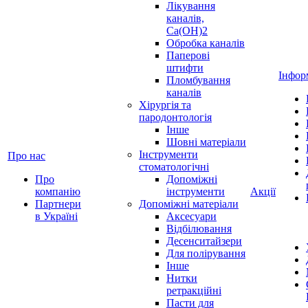
Лікування
каналів,
Ca(OH)2
Обробка каналів
Паперові
штифти
Інфор
Пломбування
каналів
Хірургія та
пародонтологія
Інше
Шовні матеріали
Інструменти
Про нас
стоматологічні
Про
Допоміжні
компанію
інструменти
Акції
Партнери
Допоміжні матеріали
в Україні
Аксесуари
Відбілювання
Десенситайзери
Для полірування
Інше
Нитки
ретракційні
Пасти для