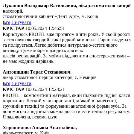
Лукашко Володимир Васильович, лікар-стоматолог вищої
категорії,
стоматологічний кабінет «Дент-Арт», м. Косів
Ім'я
Цитувати
КРІСТАР
10.05.2024 12:46:51
Користуюсь PROFIL вже протягом п’яти років. У своїй роботі
застосовую як твердий, так і рідкий композит. Гарно кладеться
та полірується. Легко добитися натурально-естетичного
вигляду. Дуже добре підходить для всіх
класів реставрацій. За моїми віддаленими спостереженнями –
не маю жодних нарікань.
Антонишин Тарас Степанович,
лікар-стоматолог першої категорії, с. Немирів
Ім'я
Цитувати
КРІСТАР
10.05.2024 12:23:21
PROFIL – композитний матеріал, який підходить під всі класи
порожнин. Легкий у використанні, м’який в нанесенні,
зручний в техніці та формуванні анатомічної форми зуба. За
допомогою 2 відтінків можна досягти естетичного результату.
Я задоволена, рекомендую.
Хорошилова Альона Анатоліївна,
лікар-терапевт, м. Київ