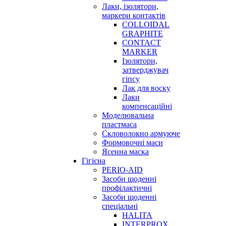
Лаки, ізолятори,
маркери контактів
COLLOIDAL
GRAPHITE
CONTACT
MARKER
Ізолятори,
затверджувач
гіпсу
Лак для воску
Лаки
компенсаційні
Моделювальна
пластмаса
Скловолокно армуюче
Формовочні маси
Ясенна маска
Гігієна
PERIO-AID
Засоби щоденні
профілактичні
Засоби щоденні
спеціальні
HALITA
INTERPROX