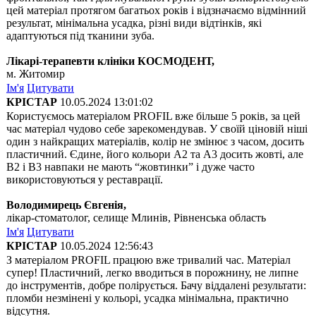
цей матеріал протягом багатьох років і відзначаємо відмінний
результат, мінімальна усадка, різні види відтінків, які
адаптуються під тканини зуба.
Лікарі-терапевти клініки КОСМОДЕНТ,
м. Житомир
Ім'я
Цитувати
КРІСТАР
10.05.2024 13:01:02
Користуємось матеріалом PROFIL вже більше 5 років, за цей
час матеріал чудово себе зарекомендував. У своїй ціновій ніші
один з найкращих матеріалів, колір не змінює з часом, досить
пластичний. Єдине, його кольори А2 та А3 досить жовті, але
В2 і В3 навпаки не мають “жовтинки” і дуже часто
використовуються у реставрації.
Володимирець Євгенія,
лікар-стоматолог, селище Млинів, Рівненська область
Ім'я
Цитувати
КРІСТАР
10.05.2024 12:56:43
З матеріалом PROFIL працюю вже тривалий час. Матеріал
супер! Пластичний, легко вводиться в порожнину, не липне
до інструментів, добре полірується. Бачу віддалені результати:
пломби незмінені у кольорі, усадка мінімальна, практично
відсутня.