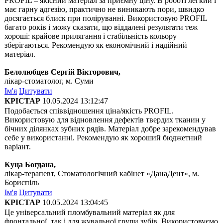
PROFIL – якісний матеріал за приємну ціну. В роботі легкий і
має гарну адгезію, практично не виникають пори, швидко
досягається блиск при поліруванні. Використовую PROFIL
багато років і можу сказати, що віддалені результати теж
хороші: крайове прилягання і стабільність кольору
зберігаються. Рекомендую як економічний і надійний
матеріал.
Белолюбцев Сергій Вікторович,
лікар-стоматолог, м. Суми
Ім'я
Цитувати
КРІСТАР
10.05.2024 13:12:47
Подобається співвідношення ціна/якість PROFIL.
Використовую для відновлення дефектів твердих тканин у
бічних ділянках зубних рядів. Матеріал добре зарекомендував
себе у використанні. Рекомендую як хороший бюджетний
варіант.
Куца Богдана,
лікар-терапевт, Стоматологічний кабінет «ДанаДент», м.
Бориспіль
Ім'я
Цитувати
КРІСТАР
10.05.2024 13:04:45
Це універсальний пломбувальний матеріал як для
фронтальної, так і для жувальної групи зубів. Використовуємо