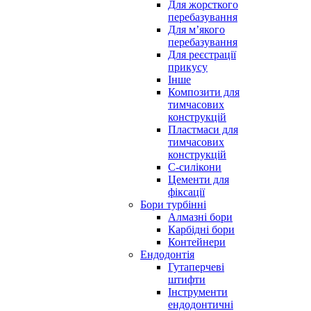
Для жорсткого
перебазування
Для м’якого
перебазування
Для реєстрації
прикусу
Інше
Композити для
тимчасових
конструкцій
Пластмаси для
тимчасових
конструкцій
С-силікони
Цементи для
фіксації
Бори турбінні
Алмазні бори
Карбідні бори
Контейнери
Ендодонтія
Гутаперчеві
штифти
Інструменти
ендодонтичні