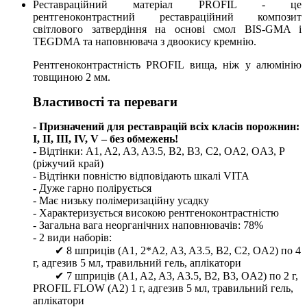
Реставраційний матеріал PROFIL - це
рентгеноконтрастний реставраційний композит
світлового затвердіння на основі смол BIS-GMA і
TEGDMA та наповнювача з двоокису кремнію.
Рентгеноконтрастність PROFIL вища, ніж у алюмінію
товщиною 2 мм.
Властивості та переваги
- Призначений для реставрацій всіх класів порожнин:
I, II, III, IV, V – без обмежень!
-
Відтінки: A1, A2, A3, A3.5, B2, B3, C2, OA2, OA3, Р
(ріжучий край)
- Відтінки повністю відповідають шкалі VITA
- Дуже гарно полірується
- Має низьку полімеризаційну усадку
- Характеризується високою рентгеноконтрастністю
- Загальна вага неорганічних наповнювачів: 78%
- 2 види наборів:
✔ 8 шприців (A1, 2*A2, A3, A3.5, B2, C2, OA2) по 4
г, адгезив 5 мл, травильний гель, аплікатори
✔ 7 шприців (A1, A2, A3, A3.5, B2, B3, OA2) по 2 г,
PROFIL FLOW (А2) 1 г, адгезив 5 мл, травильний гель,
аплікатори