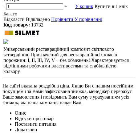
-
+
У кошик
Купити в 1 клік
Багато
Відкласти
Відкладено
Порівняти
У порівнянні
Код товару:
13732
Універсальний реставраційний композит світлового
затвердіння. Призначений для реставрацій всіх класів
порожнин: I, II, III, IV, V – без обмежень! Характеризується
відмінними робочими властивостями та стабільністю
кольору.
На сайті вказана роздрібна ціна. Якщо Ви є нашим постійним
покупцем і за Вами зафіксована знижка, менеджер перерахує
Ваше замовлення і повідомить Вам суму з урахуванням усіх
знижок, які наша компанія надає Вам.
Опис
Відгуки про товар
Поставити питання
Додатково