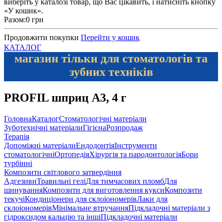
виберіть у каталозі товар, що Вас цікавить, і натисніть кнопку
«У кошик».
Разом:
0 грн
Продовжити покупки
Перейти у кошик
КАТАЛОГ
магазин тільки для стоматологів та
зубних техніків
PROFIL шприц A3, 4 г
Головна
Каталог
Стоматологічні матеріали
Зуботехнічні матеріали
Гігієна
Розпродаж
Терапія
Допоміжні матеріали
Ендодонтія
Інструменти
стоматологічні
Ортопедія
Хірургія та пародонтологія
Бори
турбінні
Композити світлового затвердіння
Адгезиви
Травильні гелі
Для тимчасових пломб
Для
шинування
Композити для виготовлення кукси
Композити
текучі
Кондиціонери для склоіономерів
Лаки для
склоіономерів
Мінімальне втручання
Підкладочні матеріали з
гідроксидом кальцію та інші
Підкладочні матеріали