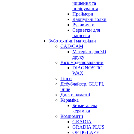
чищення та
полірування
Праймери
Карпульні голки
Рукавички
Серветки для
пацієнта
Зуботехнічні матеріали
CAD/CAM
Матеріал для 3D
друку
Віск моделювальний
DIAGNOSTIC
WAX
Гіпси
Дебублайзер, GLUFI,
інше
Диски алмазні
Кераміка
Безметалева
кераміка
Композити
GRADIA
GRADIA PLUS
OPTIGLAZE