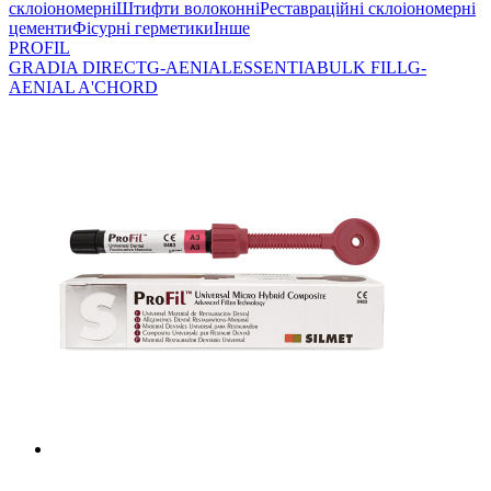
склоіономерні
Штифти волоконні
Реставраційні склоіономерні
цементи
Фісурні герметики
Інше
PROFIL
GRADIA DIRECT
G-AENIAL
ESSENTIA
BULK FILL
G-
AENIAL A'CHORD