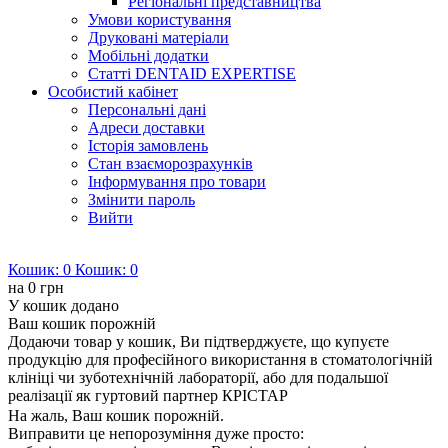
Регіональні представництва
Умови користування
Друковані матеріали
Мобільні додатки
Статті DENTAID EXPERTISE
Особистий кабінет
Персональні дані
Адреси доставки
Історія замовлень
Стан взаєморозрахунків
Інформування про товари
Змінити пароль
Вийти
Кошик:
0
Кошик:
0
на
0 грн
У кошик додано
Ваш кошик порожній
Додаючи товар у кошик, Ви підтверджуєте, що купуєте
продукцію для професійного використання в стоматологічній
клініці чи зуботехнічній лабораторії, або для подальшої
реалізації як гуртовий партнер КРІСТАР
На жаль, Ваш кошик порожній.
Виправити це непорозуміння дуже просто: