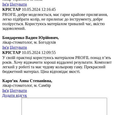
Ім'я
Цитувати
КРІСТАР
10.05.2024 12:16:45
PROFIL добре моделюється, має гарне крайове прилягання,
легко підібрати колір, не прилипає до інструменту, добре
полірується. Користуюсь матеріалом тривалий час, якістю
задоволений.
Бондаренко Вадим Юрійович,
лікар-стоматолог, м. Богодухів
Ім'я
Цитувати
КРІСТАР
10.05.2024 12:09:55
У своїй практиці користуюсь матеріалом PROFIL понад п’ять
років. Хочу відзначити хороші віддалені результати. Композит
легкий у роботі та має чудову кольорову гаму. Прекрасний
бюджетний матеріал. Ціна відповідає якості.
Карп’як Анна Степанівна,
лікар-стоматолог, м. Самбір
Ім'я
Цитувати
Додати відгук