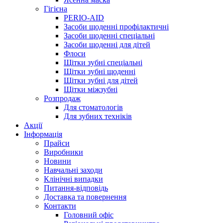
Гігієна
PERIO-AID
Засоби щоденні профілактичні
Засоби щоденні спеціальні
Засоби щоденні для дітей
Флоси
Щітки зубні спеціальні
Щітки зубні щоденні
Щітки зубні для дітей
Щітки міжзубні
Розпродаж
Для стоматологів
Для зубних техніків
Акції
Інформація
Прайси
Виробники
Новини
Навчальні заходи
Клінічні випадки
Питання-відповідь
Доставка та повернення
Контакти
Головний офіс