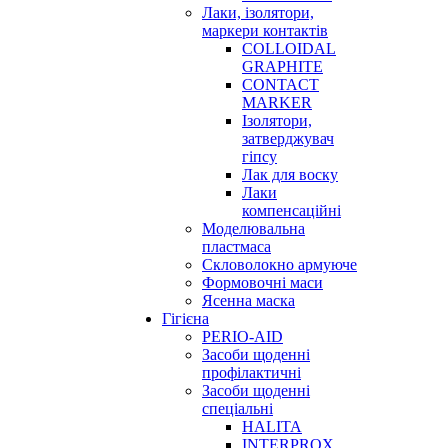
Лаки, ізолятори,
маркери контактів
COLLOIDAL
GRAPHITE
CONTACT
MARKER
Ізолятори,
затверджувач
гіпсу
Лак для воску
Лаки
компенсаційні
Моделювальна
пластмаса
Скловолокно армуюче
Формовочні маси
Ясенна маска
Гігієна
PERIO-AID
Засоби щоденні
профілактичні
Засоби щоденні
спеціальні
HALITA
INTERPROX