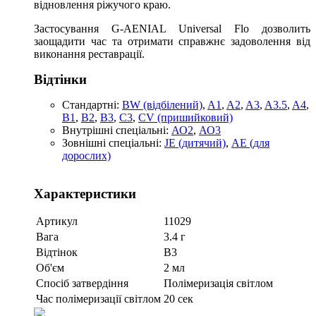
відновлення ріжучого краю.
Застосування G-AENIAL Universal Flo дозволить
заощадити час та отримати справжнє задоволення від
виконання реставрації.
Відтінки
Стандартні:
BW (відбілений)
,
A1
,
A2
,
A3
,
A3.5
,
A4
,
B1
,
B2
,
B3
,
C3
,
CV (пришийковий)
Внутрішні спеціальні:
АО2
,
АО3
Зовнішні спеціальні:
JE (дитячий)
,
АЕ (для
дорослих)
Характеристики
Артикул
11029
Вага
3.4 г
Відтінок
B3
Об'єм
2 мл
Спосіб затвердіння
Полімеризація світлом
Час полімеризації світлом
20 сек