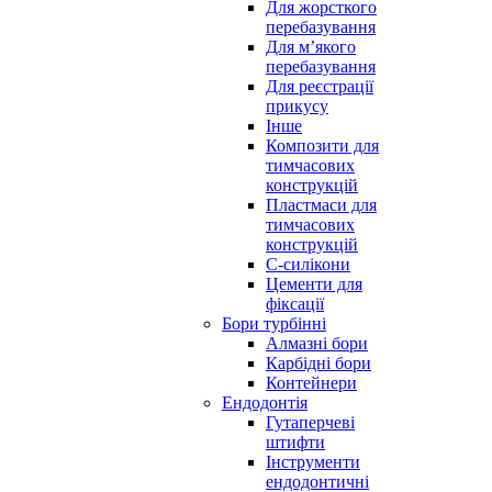
Для жорсткого
перебазування
Для м’якого
перебазування
Для реєстрації
прикусу
Інше
Композити для
тимчасових
конструкцій
Пластмаси для
тимчасових
конструкцій
С-силікони
Цементи для
фіксації
Бори турбінні
Алмазні бори
Карбідні бори
Контейнери
Ендодонтія
Гутаперчеві
штифти
Інструменти
ендодонтичні