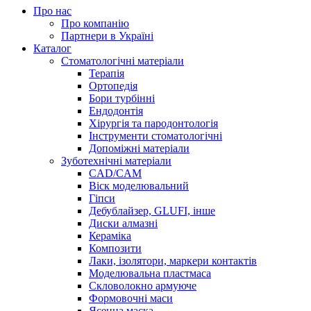
Про нас
Про компанію
Партнери в Україні
Каталог
Стоматологічні матеріали
Терапія
Ортопедія
Бори турбінні
Ендодонтія
Хірургія та пародонтологія
Інструменти стоматологічні
Допоміжні матеріали
Зуботехнічні матеріали
CAD/CAM
Віск моделювальний
Гіпси
Дебублайзер, GLUFI, інше
Диски алмазні
Кераміка
Композити
Лаки, ізолятори, маркери контактів
Моделювальна пластмаса
Скловолокно армуюче
Формовочні маси
Ясенна маска