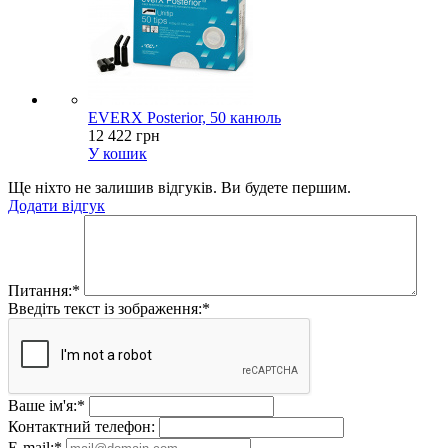
EVERX Posterior, 50 канюль
12 422 грн
У кошик
Ще ніхто не залишив відгуків. Ви будете першим.
Додати відгук
Питання:
*
Введіть текст із зображення:
*
Ваше ім'я:
*
Контактний телефон:
E-mail:
*