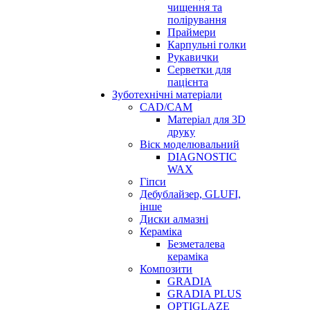
чищення та
полірування
Праймери
Карпульні голки
Рукавички
Серветки для
пацієнта
Зуботехнічні матеріали
CAD/CAM
Матеріал для 3D
друку
Віск моделювальний
DIAGNOSTIC
WAX
Гіпси
Дебублайзер, GLUFI,
інше
Диски алмазні
Кераміка
Безметалева
кераміка
Композити
GRADIA
GRADIA PLUS
OPTIGLAZE