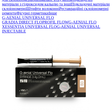
матеріали з гідроксидом кальцію та інші
Підкладочні матеріали
склоіономерні
Штифти волоконні
Реставраційні склоіономерні
цементи
Фісурні герметики
Інше
G-AENIAL UNIVERSAL FLO
GRADIA DIRECT FLO
PROFIL FLOW
G-AENIAL FLO
X
ESSENTIA UNIVERSAL FLO
G-AENIAL UNIVERSAL
INJECTABLE