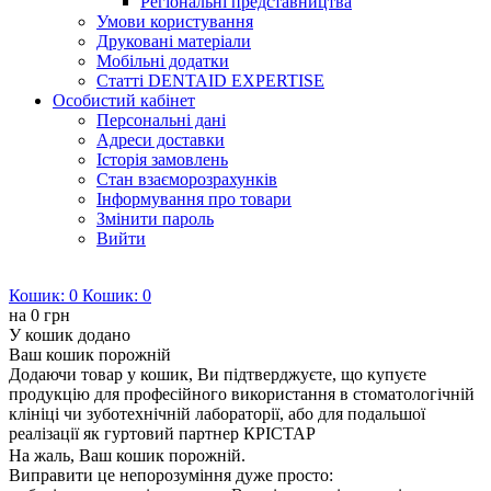
Регіональні представництва
Умови користування
Друковані матеріали
Мобільні додатки
Статті DENTAID EXPERTISE
Особистий кабінет
Персональні дані
Адреси доставки
Історія замовлень
Стан взаєморозрахунків
Інформування про товари
Змінити пароль
Вийти
Кошик:
0
Кошик:
0
на
0 грн
У кошик додано
Ваш кошик порожній
Додаючи товар у кошик, Ви підтверджуєте, що купуєте
продукцію для професійного використання в стоматологічній
клініці чи зуботехнічній лабораторії, або для подальшої
реалізації як гуртовий партнер КРІСТАР
На жаль, Ваш кошик порожній.
Виправити це непорозуміння дуже просто: