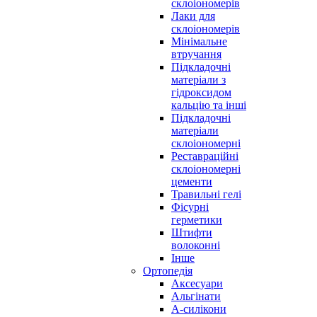
склоіономерів
Лаки для
склоіономерів
Мінімальне
втручання
Підкладочні
матеріали з
гідроксидом
кальцію та інші
Підкладочні
матеріали
склоіономерні
Реставраційні
склоіономерні
цементи
Травильні гелі
Фісурні
герметики
Штифти
волоконні
Інше
Ортопедія
Аксесуари
Альгінати
А-силікони