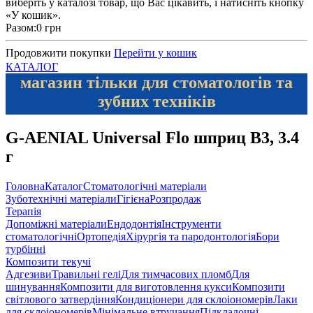
виберіть у каталозі товар, що Вас цікавить, і натисніть кнопку
«У кошик».
Разом:
0 грн
Продовжити покупки
Перейти у кошик
КАТАЛОГ
магазин тільки для стоматологів та
зубних техніків
G-AENIAL Universal Flo шприц B3, 3.4
г
Головна
Каталог
Стоматологічні матеріали
Зуботехнічні матеріали
Гігієна
Розпродаж
Терапія
Допоміжні матеріали
Ендодонтія
Інструменти
стоматологічні
Ортопедія
Хірургія та пародонтологія
Бори
турбінні
Композити текучі
Адгезиви
Травильні гелі
Для тимчасових пломб
Для
шинування
Композити для виготовлення кукси
Композити
світлового затвердіння
Кондиціонери для склоіономерів
Лаки
для склоіономерів
Мінімальне втручання
Підкладочні