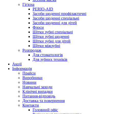
Гігієна
PERIO-AID
Засоби щоденні профілактичні
Засоби щоденні спеціальні
Засоби щоденні для дітей
Флоси
Щітки зубні спеціальні
Щітки зубні щоденні
Щітки зубні для дітей
Щітки міжзубні
Розпродаж
Для стоматологів
Для зубних техніків
Акції
Інформація
Прайси
Виробники
Новини
Навчальні заходи
Клінічні випадки
Питання-відповідь
Доставка та повернення
Контакти
Головний офіс