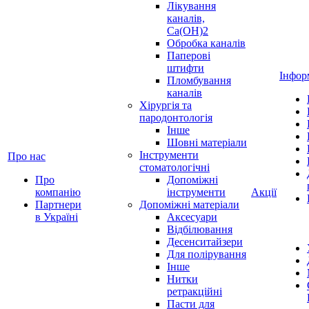
Лікування
каналів,
Ca(OH)2
Обробка каналів
Паперові
штифти
Інфор
Пломбування
каналів
Хірургія та
пародонтологія
Інше
Шовні матеріали
Інструменти
Про нас
стоматологічні
Про
Допоміжні
компанію
інструменти
Акції
Партнери
Допоміжні матеріали
в Україні
Аксесуари
Відбілювання
Десенситайзери
Для полірування
Інше
Нитки
ретракційні
Пасти для