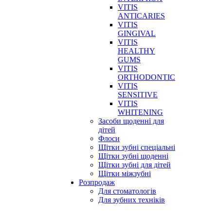
VITIS
ANTICARIES
VITIS
GINGIVAL
VITIS
HEALTHY
GUMS
VITIS
ORTHODONTIC
VITIS
SENSITIVE
VITIS
WHITENING
Засоби щоденні для
дітей
Флоси
Щітки зубні спеціальні
Щітки зубні щоденні
Щітки зубні для дітей
Щітки міжзубні
Розпродаж
Для стоматологів
Для зубних техніків