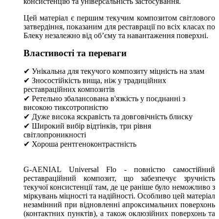
консистенцію та універсальність застосування.
Цей матеріал є першим текучим композитом світлового
затвердіння, показаним для реставрації по всіх класах по
Блеку незалежно від об’єму та навантаження поверхні.
Властивості та переваги
✔ Унікальна для текучого композиту міцність на злам
✔ Зносостійкість вища, ніж у традиційних
реставраційних композитів
✔ Ретельно збалансована в'язкість у поєднанні з
високою тиксотропністю
✔ Дуже висока яскравість та довговічність блиску
✔ Широкий вибір відтінків, три рівня
світлопроникності
✔ Хороша рентгеноконтрастність
G-AENIAL Universal Flo - повністю самостійний
реставраційний композит, що забезпечує зручність
текучої консистенції там, де це раніше було неможливо з
міркувань міцності та надійності. Особливо цей матеріал
незамінний при відновленні апроксимальних поверхонь
(контактних пунктів), а також оклюзійних поверхонь та