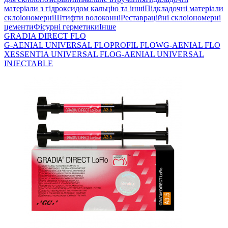
матеріали з гідроксидом кальцію та інші
Підкладочні матеріали
склоіономерні
Штифти волоконні
Реставраційні склоіономерні
цементи
Фісурні герметики
Інше
GRADIA DIRECT FLO
G-AENIAL UNIVERSAL FLO
PROFIL FLOW
G-AENIAL FLO
X
ESSENTIA UNIVERSAL FLO
G-AENIAL UNIVERSAL
INJECTABLE