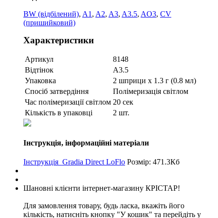
BW (відбілений)
,
A1
,
A2
,
A3
,
A3.5
,
AO3
,
CV
(пришийковий)
Характеристики
Артикул
8148
Відтінок
A3.5
Упаковка
2 шприци х 1.3 г (0.8 мл)
Спосіб затвердіння
Полімеризація світлом
Час полімеризації світлом
20 сек
Кількість в упаковці
2 шт.
Інструкція, інформаційні матеріали
Інструкція_Gradia Direct LoFlo
Розмір: 471.3Кб
Шановні клієнти інтернет-магазину КРІСТАР!
Для замовлення товару, будь ласка, вкажіть його
кількість, натисніть кнопку "У кошик" та перейдіть у