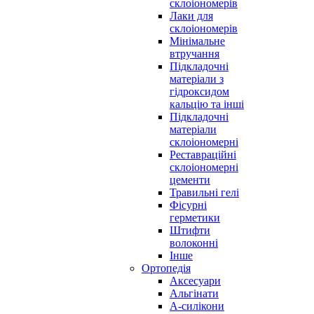
склоіономерів
Лаки для
склоіономерів
Мінімальне
втручання
Підкладочні
матеріали з
гідроксидом
кальцію та інші
Підкладочні
матеріали
склоіономерні
Реставраційні
склоіономерні
цементи
Травильні гелі
Фісурні
герметики
Штифти
волоконні
Інше
Ортопедія
Аксесуари
Альгінати
А-силікони