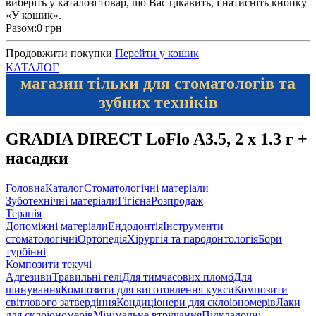
виберіть у каталозі товар, що Вас цікавить, і натисніть кнопку
«У кошик».
Разом:
0 грн
Продовжити покупки
Перейти у кошик
КАТАЛОГ
магазин тільки для стоматологів та
зубних техніків
GRADIA DIRECT LoFlo A3.5, 2 x 1.3 г +
насадки
Головна
Каталог
Стоматологічні матеріали
Зуботехнічні матеріали
Гігієна
Розпродаж
Терапія
Допоміжні матеріали
Ендодонтія
Інструменти
стоматологічні
Ортопедія
Хірургія та пародонтологія
Бори
турбінні
Композити текучі
Адгезиви
Травильні гелі
Для тимчасових пломб
Для
шинування
Композити для виготовлення кукси
Композити
світлового затвердіння
Кондиціонери для склоіономерів
Лаки
для склоіономерів
Мінімальне втручання
Підкладочні