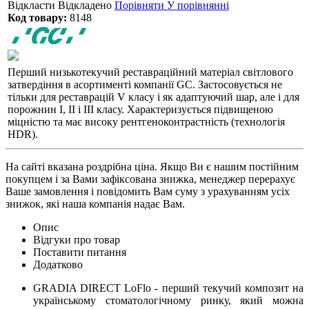
Відкласти
Відкладено
Порівняти
У порівнянні
Код товару:
8148
Перший низькотекучий реставраційний матеріал світлового
затвердіння в асортименті компанії GC. Застосовується не
тільки для реставрацій V класу і як адаптуючий шар, але і для
порожнин I, II і III класу. Характеризується підвищеною
міцністю та має високу рентгеноконтрастність (технологія
HDR).
На сайті вказана роздрібна ціна. Якщо Ви є нашим постійним
покупцем і за Вами зафіксована знижка, менеджер перерахує
Ваше замовлення і повідомить Вам суму з урахуванням усіх
знижок, які наша компанія надає Вам.
Опис
Відгуки про товар
Поставити питання
Додатково
GRADIA DIRECT LoFlo - перший текучий композит на
українському стоматологічному ринку, який можна