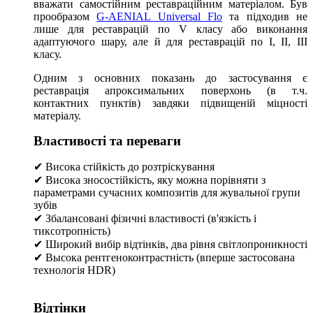
вважати самостійним реставраційним матеріалом. Був
прообразом
G-AENIAL Universal Flo
та підходив не
лише для реставрацій по V класу або виконання
адаптуючого шару, але й для реставрацій по I, II, III
класу.
Одним з основних показань до застосування є
реставрація апроксимальних поверхонь (в т.ч.
контактних пунктів) завдяки підвищеній міцності
матеріалу.
Властивості та переваги
✔ Висока стійкість до розтріскування
✔ Висока зносостійкість, яку можна порівняти з
параметрами сучасних композитів для жувальної групи
зубів
✔ Збалансовані фізичні властивості (в'язкість і
тиксотропність)
✔ Широкий вибір відтінків, два рівня світлопроникності
✔ Высока рентгеноконтрастність (вперше застосована
технологія HDR)
Відтінки