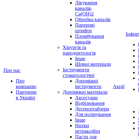
Лікування
каналів,
Ca(OH)2
Обробка каналів
Паперові
штифти
Інфор
Пломбування
каналів
Хірургія та
пародонтологія
Інше
Шовні матеріали
Інструменти
Про нас
стоматологічні
Про
Допоміжні
компанію
інструменти
Акції
Партнери
Допоміжні матеріали
в Україні
Аксесуари
Відбілювання
Десенситайзери
Для полірування
Інше
Нитки
ретракційні
Пасти для