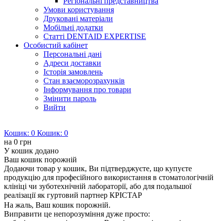
Регіональні представництва
Умови користування
Друковані матеріали
Мобільні додатки
Статті DENTAID EXPERTISE
Особистий кабінет
Персональні дані
Адреси доставки
Історія замовлень
Стан взаєморозрахунків
Інформування про товари
Змінити пароль
Вийти
Кошик:
0
Кошик:
0
на
0 грн
У кошик додано
Ваш кошик порожній
Додаючи товар у кошик, Ви підтверджуєте, що купуєте
продукцію для професійного використання в стоматологічній
клініці чи зуботехнічній лабораторії, або для подальшої
реалізації як гуртовий партнер КРІСТАР
На жаль, Ваш кошик порожній.
Виправити це непорозуміння дуже просто: