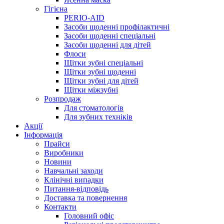
Гігієна
PERIO-AID
Засоби щоденні профілактичні
Засоби щоденні спеціальні
Засоби щоденні для дітей
Флоси
Щітки зубні спеціальні
Щітки зубні щоденні
Щітки зубні для дітей
Щітки міжзубні
Розпродаж
Для стоматологів
Для зубних техніків
Акції
Інформація
Прайси
Виробники
Новини
Навчальні заходи
Клінічні випадки
Питання-відповідь
Доставка та повернення
Контакти
Головний офіс