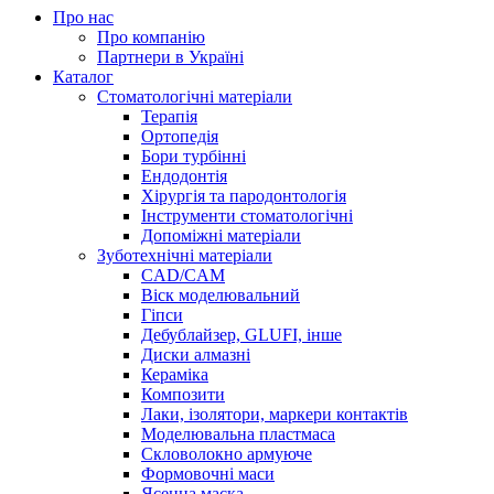
Про нас
Про компанію
Партнери в Україні
Каталог
Стоматологічні матеріали
Терапія
Ортопедія
Бори турбінні
Ендодонтія
Хірургія та пародонтологія
Інструменти стоматологічні
Допоміжні матеріали
Зуботехнічні матеріали
CAD/CAM
Віск моделювальний
Гіпси
Дебублайзер, GLUFI, інше
Диски алмазні
Кераміка
Композити
Лаки, ізолятори, маркери контактів
Моделювальна пластмаса
Скловолокно армуюче
Формовочні маси
Ясенна маска