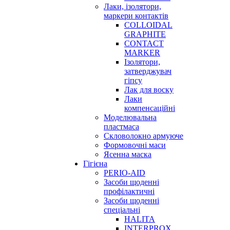
Лаки, ізолятори,
маркери контактів
COLLOIDAL
GRAPHITE
CONTACT
MARKER
Ізолятори,
затверджувач
гіпсу
Лак для воску
Лаки
компенсаційні
Моделювальна
пластмаса
Скловолокно армуюче
Формовочні маси
Ясенна маска
Гігієна
PERIO-AID
Засоби щоденні
профілактичні
Засоби щоденні
спеціальні
HALITA
INTERPROX