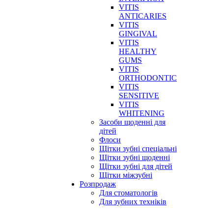
VITIS
ANTICARIES
VITIS
GINGIVAL
VITIS
HEALTHY
GUMS
VITIS
ORTHODONTIC
VITIS
SENSITIVE
VITIS
WHITENING
Засоби щоденні для
дітей
Флоси
Щітки зубні спеціальні
Щітки зубні щоденні
Щітки зубні для дітей
Щітки міжзубні
Розпродаж
Для стоматологів
Для зубних техніків