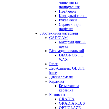
чищення та
полірування
Праймери
Карпульні голки
Рукавички
Серветки для
пацієнта
Зуботехнічні матеріали
CAD/CAM
Матеріал для 3D
друку
Віск моделювальний
DIAGNOSTIC
WAX
Гіпси
Дебублайзер, GLUFI,
інше
Диски алмазні
Кераміка
Безметалева
кераміка
Композити
GRADIA
GRADIA PLUS
OPTIGLAZE