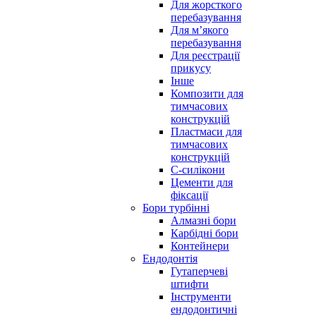
Для жорсткого
перебазування
Для м’якого
перебазування
Для реєстрації
прикусу
Інше
Композити для
тимчасових
конструкцій
Пластмаси для
тимчасових
конструкцій
С-силікони
Цементи для
фіксації
Бори турбінні
Алмазні бори
Карбідні бори
Контейнери
Ендодонтія
Гутаперчеві
штифти
Інструменти
ендодонтичні