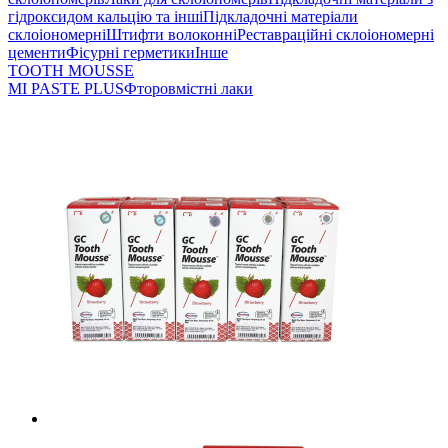
гідроксидом кальцію та інші
Підкладочні матеріали
склоіономерні
Штифти волоконні
Реставраційні склоіономерні
цементи
Фісурні герметики
Інше
TOOTH MOUSSE
MI PASTE PLUS
Фторовмістні лаки