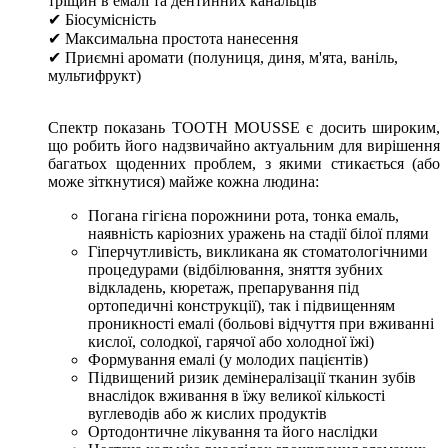
тріщин в емалі та дентинних канальців
✔ Біосумісність
✔ Максимальна простота нанесення
✔ Приємні аромати (полуниця, диня, м'ята, ваніль,
мультифрукт)
Спектр показань TOOTH MOUSSE є досить широким,
що робить його надзвичайно актуальним для вирішення
багатьох щоденних проблем, з якими стикається (або
може зіткнутися) майже кожна людина:
Погана гігієна порожнини рота, тонка емаль,
наявність каріозних уражень на стадії білої плями
Гіперчутливість, викликана як стоматологічними
процедурами (відбілювання, зняття зубних
відкладень, кюретаж, препарування під
ортопедичні конструкції), так і підвищенням
проникності емалі (больові відчуття при вживанні
кислої, солодкої, гарячої або холодної їжі)
Формування емалі (у молодих пацієнтів)
Підвищений ризик демінералізації тканин зубів
внаслідок вживання в їжу великої кількості
вуглеводів або ж кислих продуктів
Ортодонтичне лікування та його наслідки