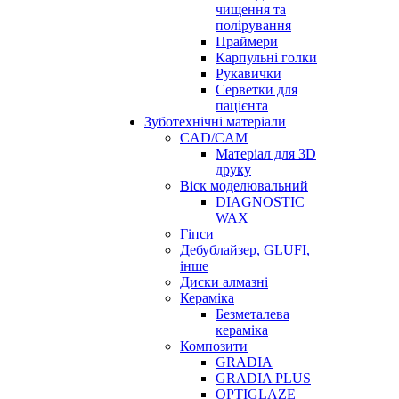
чищення та
полірування
Праймери
Карпульні голки
Рукавички
Серветки для
пацієнта
Зуботехнічні матеріали
CAD/CAM
Матеріал для 3D
друку
Віск моделювальний
DIAGNOSTIC
WAX
Гіпси
Дебублайзер, GLUFI,
інше
Диски алмазні
Кераміка
Безметалева
кераміка
Композити
GRADIA
GRADIA PLUS
OPTIGLAZE