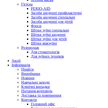
Гігієна
PERIO-AID
Засоби щоденні профілактичні
Засоби щоденні спеціальні
Засоби щоденні для дітей
Флоси
Щітки зубні спеціальні
Щітки зубні щоденні
Щітки зубні для дітей
Щітки міжзубні
Розпродаж
Для стоматологів
Для зубних техніків
Акції
Інформація
Прайси
Виробники
Новини
Навчальні заходи
Клінічні випадки
Питання-відповідь
Доставка та повернення
Контакти
Головний офіс