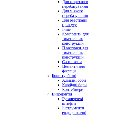
Для жорсткого
перебазування
Для м’якого
перебазування
Для реєстрації
прикусу
Інше
Композити для
тимчасових
конструкцій
Пластмаси для
тимчасових
конструкцій
С-силікони
Цементи для
фіксації
Бори турбінні
Алмазні бори
Карбідні бори
Контейнери
Ендодонтія
Гутаперчеві
штифти
Інструменти
ендодонтичні