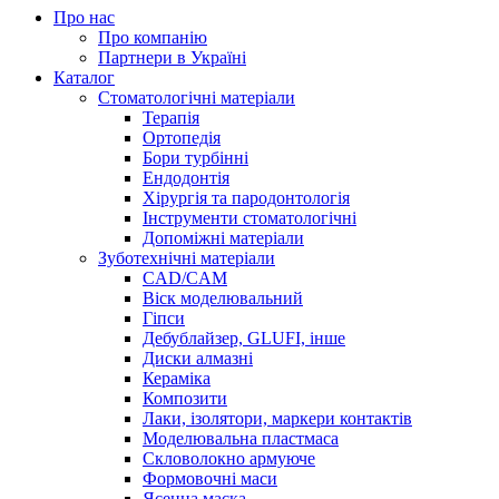
Про нас
Про компанію
Партнери в Україні
Каталог
Стоматологічні матеріали
Терапія
Ортопедія
Бори турбінні
Ендодонтія
Хірургія та пародонтологія
Інструменти стоматологічні
Допоміжні матеріали
Зуботехнічні матеріали
CAD/CAM
Віск моделювальний
Гіпси
Дебублайзер, GLUFI, інше
Диски алмазні
Кераміка
Композити
Лаки, ізолятори, маркери контактів
Моделювальна пластмаса
Скловолокно армуюче
Формовочні маси
Ясенна маска