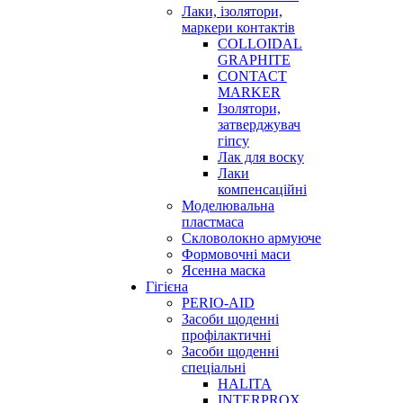
Лаки, ізолятори,
маркери контактів
COLLOIDAL
GRAPHITE
CONTACT
MARKER
Ізолятори,
затверджувач
гіпсу
Лак для воску
Лаки
компенсаційні
Моделювальна
пластмаса
Скловолокно армуюче
Формовочні маси
Ясенна маска
Гігієна
PERIO-AID
Засоби щоденні
профілактичні
Засоби щоденні
спеціальні
HALITA
INTERPROX