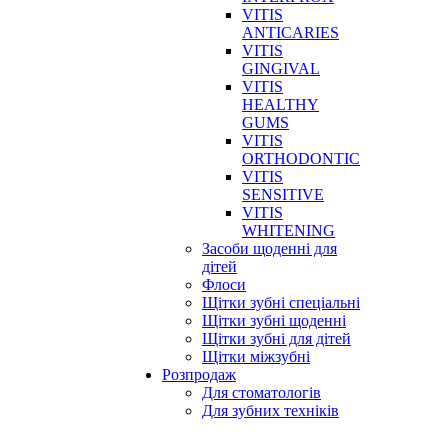
VITIS
ANTICARIES
VITIS
GINGIVAL
VITIS
HEALTHY
GUMS
VITIS
ORTHODONTIC
VITIS
SENSITIVE
VITIS
WHITENING
Засоби щоденні для
дітей
Флоси
Щітки зубні спеціальні
Щітки зубні щоденні
Щітки зубні для дітей
Щітки міжзубні
Розпродаж
Для стоматологів
Для зубних техніків