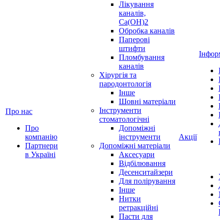
Лікування
каналів,
Ca(OH)2
Обробка каналів
Паперові
штифти
Інфор
Пломбування
каналів
Хірургія та
пародонтологія
Інше
Шовні матеріали
Інструменти
Про нас
стоматологічні
Про
Допоміжні
компанію
інструменти
Акції
Партнери
Допоміжні матеріали
в Україні
Аксесуари
Відбілювання
Десенситайзери
Для полірування
Інше
Нитки
ретракційні
Пасти для