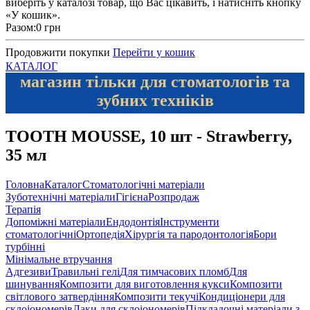
виберіть у каталозі товар, що Вас цікавить, і натисніть кнопку
«У кошик».
Разом:
0 грн
Продовжити покупки
Перейти у кошик
КАТАЛОГ
магазин тільки для стоматологів та
зубних техніків
TOOTH MOUSSE, 10 шт - Strawberry,
35 мл
Головна
Каталог
Стоматологічні матеріали
Зуботехнічні матеріали
Гігієна
Розпродаж
Терапія
Допоміжні матеріали
Ендодонтія
Інструменти
стоматологічні
Ортопедія
Хірургія та пародонтологія
Бори
турбінні
Мінімальне втручання
Адгезиви
Травильні гелі
Для тимчасових пломб
Для
шинування
Композити для виготовлення кукси
Композити
світлового затвердіння
Композити текучі
Кондиціонери для
склоіономерів
Лаки для склоіономерів
Підкладочні матеріали з