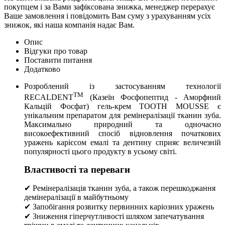
покупцем і за Вами зафіксована знижка, менеджер перерахує
Ваше замовлення і повідомить Вам суму з урахуванням усіх
знижок, які наша компанія надає Вам.
Опис
Відгуки про товар
Поставити питання
Додатково
Розроблений із застосуванням технології
TM
RECALDENT
(Казеїн Фосфопептид - Аморфний
Кальцій Фосфат) гель-крем TOOTH MOUSSE є
унікальним препаратом для ремінералізації тканин зуба.
Максимально природний та одночасно
високоефективний спосіб відновлення початкових
уражень карієсом емалі та дентину сприяє величезній
популярності цього продукту в усьому світі.
Властивості та переваги
✔ Ремінералізація тканин зуба, а також перешкоджання
демінералізації в майбутньому
✔ Запобігання розвитку первинних каріозних уражень
✔ Зниження гіперчутливості шляхом запечатування