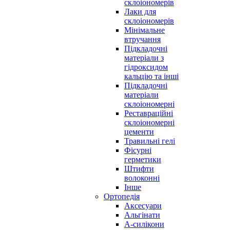
склоіономерів
Лаки для
склоіономерів
Мінімальне
втручання
Підкладочні
матеріали з
гідроксидом
кальцію та інші
Підкладочні
матеріали
склоіономерні
Реставраційні
склоіономерні
цементи
Травильні гелі
Фісурні
герметики
Штифти
волоконні
Інше
Ортопедія
Аксесуари
Альгінати
А-силікони