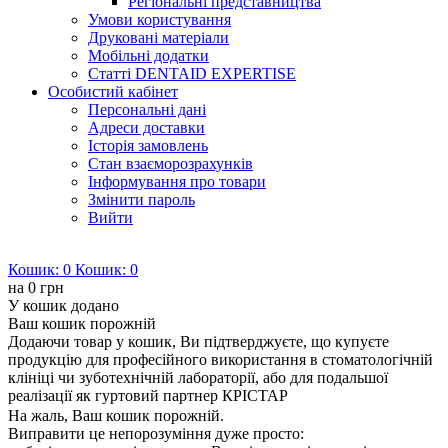
Регіональні представництва
Умови користування
Друковані матеріали
Мобільні додатки
Статті DENTAID EXPERTISE
Особистий кабінет
Персональні дані
Адреси доставки
Історія замовлень
Стан взаєморозрахунків
Інформування про товари
Змінити пароль
Вийти
Кошик:
0
Кошик:
0
на
0 грн
У кошик додано
Ваш кошик порожній
Додаючи товар у кошик, Ви підтверджуєте, що купуєте
продукцію для професійного використання в стоматологічній
клініці чи зуботехнічній лабораторії, або для подальшої
реалізації як гуртовий партнер КРІСТАР
На жаль, Ваш кошик порожній.
Виправити це непорозуміння дуже просто: