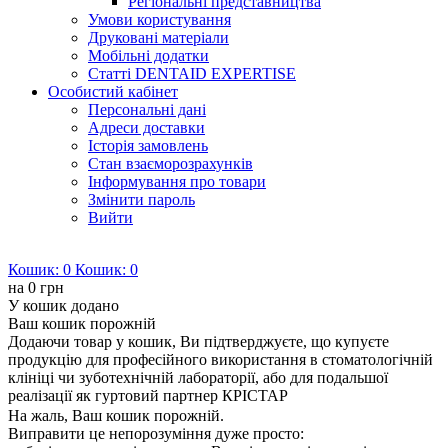
Регіональні представництва
Умови користування
Друковані матеріали
Мобільні додатки
Статті DENTAID EXPERTISE
Особистий кабінет
Персональні дані
Адреси доставки
Історія замовлень
Стан взаєморозрахунків
Інформування про товари
Змінити пароль
Вийти
Кошик:
0
Кошик:
0
на
0 грн
У кошик додано
Ваш кошик порожній
Додаючи товар у кошик, Ви підтверджуєте, що купуєте
продукцію для професійного використання в стоматологічній
клініці чи зуботехнічній лабораторії, або для подальшої
реалізації як гуртовий партнер КРІСТАР
На жаль, Ваш кошик порожній.
Виправити це непорозуміння дуже просто: