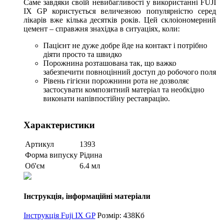
Саме завдяки своїй невибагливості у використанні FUJI
IX GP користується величезною популярністю серед
лікарів вже кілька десятків років. Цей склоіономерний
цемент – справжня знахідка в ситуаціях, коли:
Пацієнт не дуже добре йде на контакт і потрібно
діяти просто та швидко
Порожнина розташована так, що важко
забезпечити повноцінний доступ до робочого поля
Рівень гігієни порожнини рота не дозволяє
застосувати композитний матеріал та необхідно
виконати напівпостійну реставрацію.
Характеристики
Артикул
1393
Форма випуску
Рідина
Об'єм
6.4 мл
Інструкція, інформаційні матеріали
Інструкція Fuji IX GP
Розмір: 438Кб