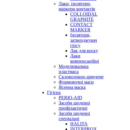
Лаки, ізолятори,
маркери контактів
COLLOIDAL
GRAPHITE
CONTACT
MARKER
Ізолятори,
затверджувач
гіпсу
Лак для воску
Лаки
компенсаційні
Моделювальна
пластмаса
Скловолокно армуюче
Формовочні маси
Ясенна маска
Гігієна
PERIO-AID
Засоби щоденні
профілактичні
Засоби щоденні
спеціальні
HALITA
INTERPROX