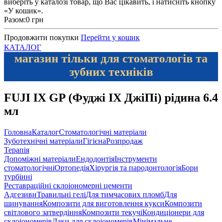
виберіть у каталозі товар, що Вас цікавить, і натисніть кнопку
«У кошик».
Разом:
0 грн
Продовжити покупки
Перейти у кошик
КАТАЛОГ
магазин тільки для стоматологів та
зубних техніків
FUJI IX GP (Фуджі IX ДжіПі) рідина 6.4
мл
Головна
Каталог
Стоматологічні матеріали
Зуботехнічні матеріали
Гігієна
Розпродаж
Терапія
Допоміжні матеріали
Ендодонтія
Інструменти
стоматологічні
Ортопедія
Хірургія та пародонтологія
Бори
турбінні
Реставраційні склоіономерні цементи
Адгезиви
Травильні гелі
Для тимчасових пломб
Для
шинування
Композити для виготовлення кукси
Композити
світлового затвердіння
Композити текучі
Кондиціонери для
склоіономерів
Лаки для склоіономерів
Мінімальне