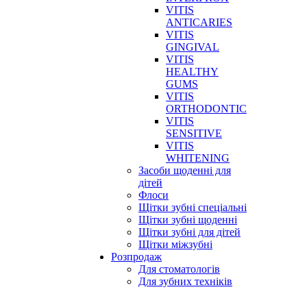
VITIS
ANTICARIES
VITIS
GINGIVAL
VITIS
HEALTHY
GUMS
VITIS
ORTHODONTIC
VITIS
SENSITIVE
VITIS
WHITENING
Засоби щоденні для
дітей
Флоси
Щітки зубні спеціальні
Щітки зубні щоденні
Щітки зубні для дітей
Щітки міжзубні
Розпродаж
Для стоматологів
Для зубних техніків