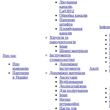
Лікування
каналів,
Ca(OH)2
Обробка каналів
Паперові
штифти
Інфор
Пломбування
каналів
Хірургія та
пародонтологія
Інше
Шовні матеріали
Інструменти
Про нас
стоматологічні
Про
Допоміжні
компанію
інструменти
Акції
Партнери
Допоміжні матеріали
в Україні
Аксесуари
Відбілювання
Десенситайзери
Для полірування
Інше
Нитки
ретракційні
Пасти для