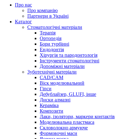
Про нас
Про компанію
Партнери в Україні
Каталог
Стоматологічні матеріали
Терапія
Ортопедія
Бори турбінні
Ендодонтія
Хірургія та пародонтологія
Інструменти стоматологічні
Допоміжні матеріали
Зуботехнічні матеріали
CAD/CAM
Віск моделювальний
Гіпси
Дебублайзер, GLUFI, інше
Диски алмазні
Кераміка
Композити
Лаки, ізолятори, маркери контактів
Моделювальна пластмаса
Скловолокно армуюче
Формовочні маси
Ясенна маска