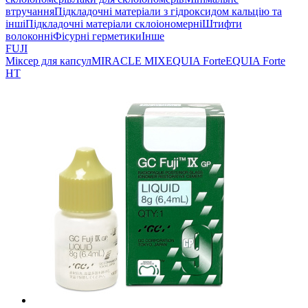
втручання
Підкладочні матеріали з гідроксидом кальцію та
інші
Підкладочні матеріали склоіономерні
Штифти
волоконні
Фісурні герметики
Інше
FUJI
Міксер для капсул
MIRACLE MIX
EQUIA Forte
EQUIA Forte
HT