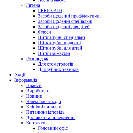
Гігієна
PERIO-AID
Засоби щоденні профілактичні
Засоби щоденні спеціальні
Засоби щоденні для дітей
Флоси
Щітки зубні спеціальні
Щітки зубні щоденні
Щітки зубні для дітей
Щітки міжзубні
Розпродаж
Для стоматологів
Для зубних техніків
Акції
Інформація
Прайси
Виробники
Новини
Навчальні заходи
Клінічні випадки
Питання-відповідь
Доставка та повернення
Контакти
Головний офіс