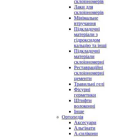
склоіономерів
Лаки для
склоіономерів
Мінімальне
втручання
Підкладочні
матеріали з
гідроксидом
кальцію та інші
Підкладочні
матеріали
склоіономерні
Реставраційні
склоіономерні
цементи
Травильні гелі
Фісурні
герметики
Штифти
волоконні
Інше
Ортопедія
Аксесуари
Альгінати
А-силікони