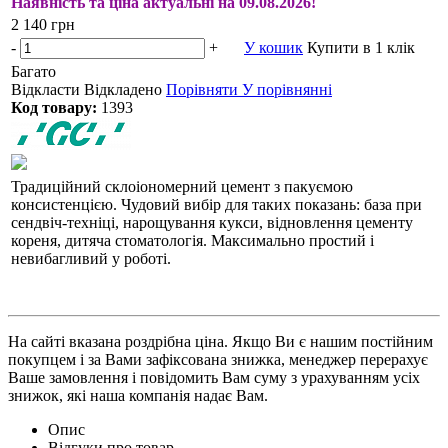
Наявність та ціна актуальні на 09.08.2026!
2 140 грн
-
+
У кошик
Купити в 1 клік
Багато
Відкласти
Відкладено
Порівняти
У порівнянні
Код товару:
1393
Традиційний склоіономерний цемент з пакуємою
консистенцією. Чудовий вибір для таких показань: база при
сендвіч-техніці, нарощування кукси, відновлення цементу
кореня, дитяча стоматологія. Максимально простий і
невибагливий у роботі.
На сайті вказана роздрібна ціна. Якщо Ви є нашим постійним
покупцем і за Вами зафіксована знижка, менеджер перерахує
Ваше замовлення і повідомить Вам суму з урахуванням усіх
знижок, які наша компанія надає Вам.
Опис
Відгуки про товар