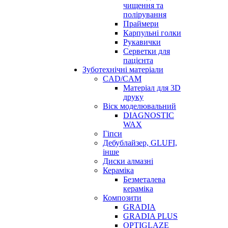
чищення та
полірування
Праймери
Карпульні голки
Рукавички
Серветки для
пацієнта
Зуботехнічні матеріали
CAD/CAM
Матеріал для 3D
друку
Віск моделювальний
DIAGNOSTIC
WAX
Гіпси
Дебублайзер, GLUFI,
інше
Диски алмазні
Кераміка
Безметалева
кераміка
Композити
GRADIA
GRADIA PLUS
OPTIGLAZE