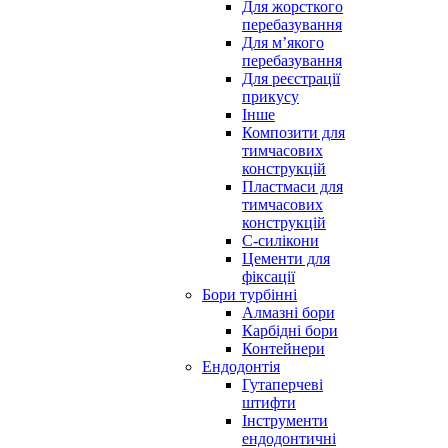
Для жорсткого
перебазування
Для м’якого
перебазування
Для реєстрації
прикусу
Інше
Композити для
тимчасових
конструкцій
Пластмаси для
тимчасових
конструкцій
С-силікони
Цементи для
фіксації
Бори турбінні
Алмазні бори
Карбідні бори
Контейнери
Ендодонтія
Гутаперчеві
штифти
Інструменти
ендодонтичні