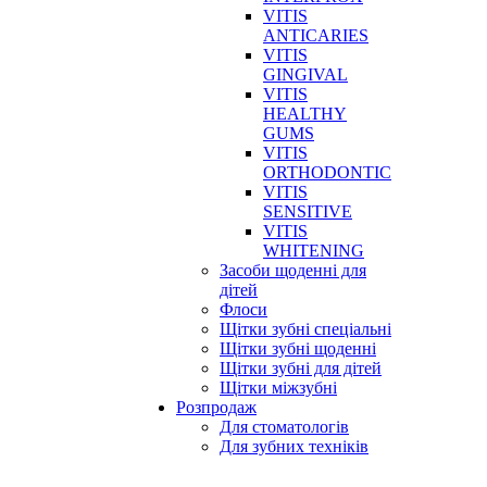
VITIS
ANTICARIES
VITIS
GINGIVAL
VITIS
HEALTHY
GUMS
VITIS
ORTHODONTIC
VITIS
SENSITIVE
VITIS
WHITENING
Засоби щоденні для
дітей
Флоси
Щітки зубні спеціальні
Щітки зубні щоденні
Щітки зубні для дітей
Щітки міжзубні
Розпродаж
Для стоматологів
Для зубних техніків