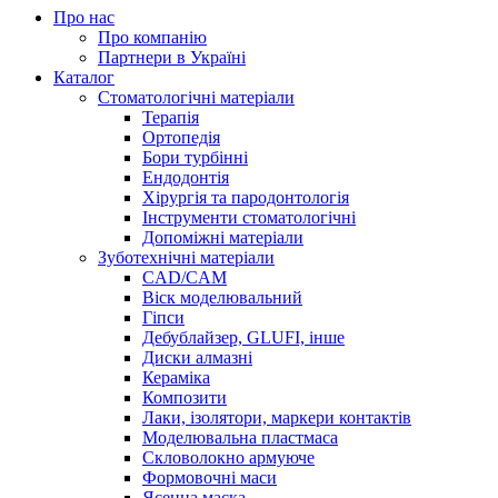
Про нас
Про компанію
Партнери в Україні
Каталог
Стоматологічні матеріали
Терапія
Ортопедія
Бори турбінні
Ендодонтія
Хірургія та пародонтологія
Інструменти стоматологічні
Допоміжні матеріали
Зуботехнічні матеріали
CAD/CAM
Віск моделювальний
Гіпси
Дебублайзер, GLUFI, інше
Диски алмазні
Кераміка
Композити
Лаки, ізолятори, маркери контактів
Моделювальна пластмаса
Скловолокно армуюче
Формовочні маси
Ясенна маска