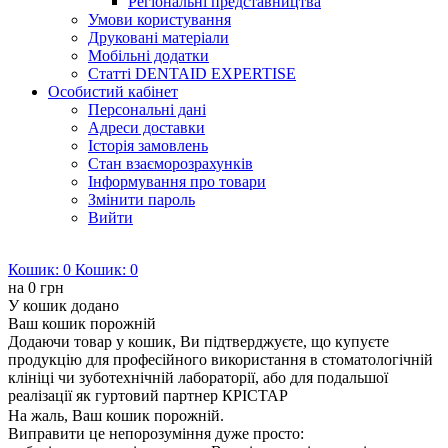
Регіональні представництва
Умови користування
Друковані матеріали
Мобільні додатки
Статті DENTAID EXPERTISE
Особистий кабінет
Персональні дані
Адреси доставки
Історія замовлень
Стан взаєморозрахунків
Інформування про товари
Змінити пароль
Вийти
Кошик:
0
Кошик:
0
на
0 грн
У кошик додано
Ваш кошик порожній
Додаючи товар у кошик, Ви підтверджуєте, що купуєте
продукцію для професійного використання в стоматологічній
клініці чи зуботехнічній лабораторії, або для подальшої
реалізації як гуртовий партнер КРІСТАР
На жаль, Ваш кошик порожній.
Виправити це непорозуміння дуже просто: