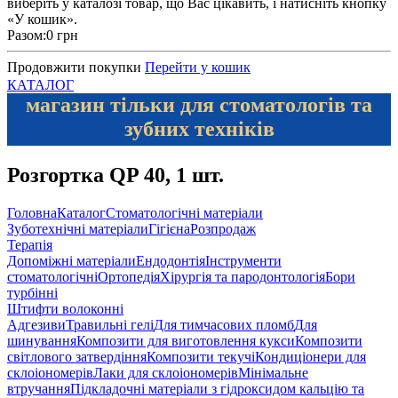
виберіть у каталозі товар, що Вас цікавить, і натисніть кнопку
«У кошик».
Разом:
0 грн
Продовжити покупки
Перейти у кошик
КАТАЛОГ
магазин тільки для стоматологів та
зубних техніків
Розгортка QP 40, 1 шт.
Головна
Каталог
Стоматологічні матеріали
Зуботехнічні матеріали
Гігієна
Розпродаж
Терапія
Допоміжні матеріали
Ендодонтія
Інструменти
стоматологічні
Ортопедія
Хірургія та пародонтологія
Бори
турбінні
Штифти волоконні
Адгезиви
Травильні гелі
Для тимчасових пломб
Для
шинування
Композити для виготовлення кукси
Композити
світлового затвердіння
Композити текучі
Кондиціонери для
склоіономерів
Лаки для склоіономерів
Мінімальне
втручання
Підкладочні матеріали з гідроксидом кальцію та