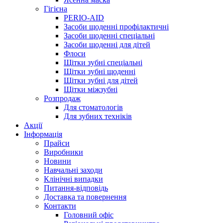
Гігієна
PERIO-AID
Засоби щоденні профілактичні
Засоби щоденні спеціальні
Засоби щоденні для дітей
Флоси
Щітки зубні спеціальні
Щітки зубні щоденні
Щітки зубні для дітей
Щітки міжзубні
Розпродаж
Для стоматологів
Для зубних техніків
Акції
Інформація
Прайси
Виробники
Новини
Навчальні заходи
Клінічні випадки
Питання-відповідь
Доставка та повернення
Контакти
Головний офіс