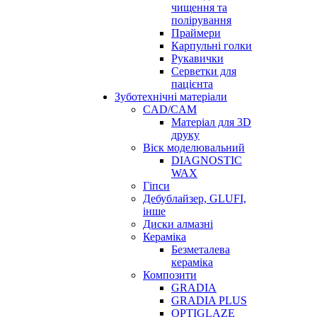
чищення та
полірування
Праймери
Карпульні голки
Рукавички
Серветки для
пацієнта
Зуботехнічні матеріали
CAD/CAM
Матеріал для 3D
друку
Віск моделювальний
DIAGNOSTIC
WAX
Гіпси
Дебублайзер, GLUFI,
інше
Диски алмазні
Кераміка
Безметалева
кераміка
Композити
GRADIA
GRADIA PLUS
OPTIGLAZE