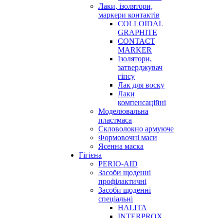
Лаки, ізолятори,
маркери контактів
COLLOIDAL
GRAPHITE
CONTACT
MARKER
Ізолятори,
затверджувач
гіпсу
Лак для воску
Лаки
компенсаційні
Моделювальна
пластмаса
Скловолокно армуюче
Формовочні маси
Ясенна маска
Гігієна
PERIO-AID
Засоби щоденні
профілактичні
Засоби щоденні
спеціальні
HALITA
INTERPROX