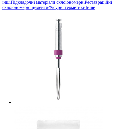
інші
Підкладочні матеріали склоіономерні
Реставраційні
склоіономерні цементи
Фісурні герметики
Інше