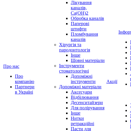
Лікування
каналів,
Ca(OH)2
Обробка каналів
Паперові
штифти
Інфор
Пломбування
каналів
Хірургія та
пародонтологія
Інше
Шовні матеріали
Інструменти
Про нас
стоматологічні
Про
Допоміжні
компанію
інструменти
Акції
Партнери
Допоміжні матеріали
в Україні
Аксесуари
Відбілювання
Десенситайзери
Для полірування
Інше
Нитки
ретракційні
Пасти для