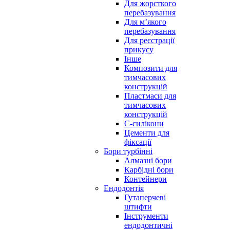
Для жорсткого
перебазування
Для м’якого
перебазування
Для реєстрації
прикусу
Інше
Композити для
тимчасових
конструкцій
Пластмаси для
тимчасових
конструкцій
С-силікони
Цементи для
фіксації
Бори турбінні
Алмазні бори
Карбідні бори
Контейнери
Ендодонтія
Гутаперчеві
штифти
Інструменти
ендодонтичні