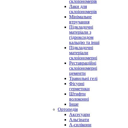
склоіономерів
Лаки для
склоіономерів
Мінімальне
втручання
Підкладочні
матеріали з
гідроксидом
кальцію та інші
Підкладочні
матеріали
склоіономерні
Реставраційні
склоіономерні
цементи
Травильні гелі
Фісурні
герметики
Штифти
волоконні
Інше
Ортопедія
Аксесуари
Альгінати
А-силікони