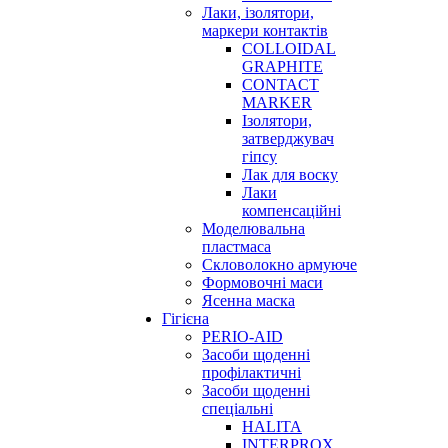
Лаки, ізолятори,
маркери контактів
COLLOIDAL
GRAPHITE
CONTACT
MARKER
Ізолятори,
затверджувач
гіпсу
Лак для воску
Лаки
компенсаційні
Моделювальна
пластмаса
Скловолокно армуюче
Формовочні маси
Ясенна маска
Гігієна
PERIO-AID
Засоби щоденні
профілактичні
Засоби щоденні
спеціальні
HALITA
INTERPROX