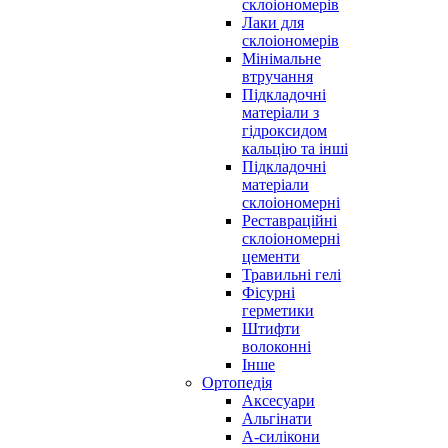
склоіономерів
Лаки для
склоіономерів
Мінімальне
втручання
Підкладочні
матеріали з
гідроксидом
кальцію та інші
Підкладочні
матеріали
склоіономерні
Реставраційні
склоіономерні
цементи
Травильні гелі
Фісурні
герметики
Штифти
волоконні
Інше
Ортопедія
Аксесуари
Альгінати
А-силікони