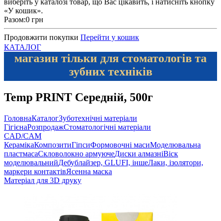
виберіть у каталозі товар, що Вас цікавить, і натисніть кнопку
«У кошик».
Разом:
0 грн
Продовжити покупки
Перейти у кошик
КАТАЛОГ
магазин тільки для стоматологів та
зубних техніків
Temp PRINT Середній, 500г
Головна
Каталог
Зуботехнічні матеріали
Гігієна
Розпродаж
Стоматологічні матеріали
CAD/CAM
Кераміка
Композити
Гіпси
Формовочні маси
Моделювальна
пластмаса
Скловолокно армуюче
Диски алмазні
Віск
моделювальний
Дебублайзер, GLUFI, інше
Лаки, ізолятори,
маркери контактів
Ясенна маска
Матеріал для 3D друку