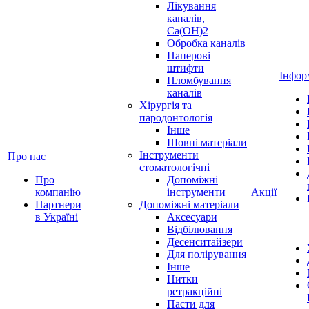
Лікування
каналів,
Ca(OH)2
Обробка каналів
Паперові
штифти
Інфор
Пломбування
каналів
Хірургія та
пародонтологія
Інше
Шовні матеріали
Інструменти
Про нас
стоматологічні
Про
Допоміжні
компанію
інструменти
Акції
Партнери
Допоміжні матеріали
в Україні
Аксесуари
Відбілювання
Десенситайзери
Для полірування
Інше
Нитки
ретракційні
Пасти для