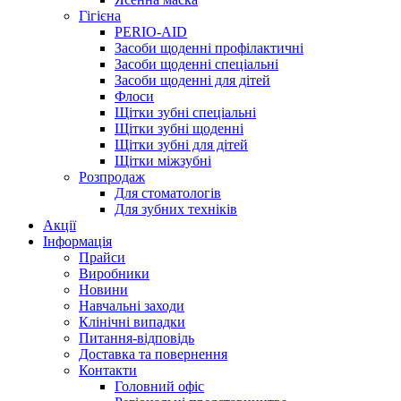
Гігієна
PERIO-AID
Засоби щоденні профілактичні
Засоби щоденні спеціальні
Засоби щоденні для дітей
Флоси
Щітки зубні спеціальні
Щітки зубні щоденні
Щітки зубні для дітей
Щітки міжзубні
Розпродаж
Для стоматологів
Для зубних техніків
Акції
Інформація
Прайси
Виробники
Новини
Навчальні заходи
Клінічні випадки
Питання-відповідь
Доставка та повернення
Контакти
Головний офіс