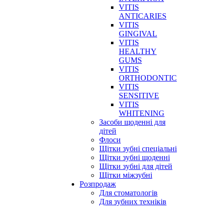
VITIS
ANTICARIES
VITIS
GINGIVAL
VITIS
HEALTHY
GUMS
VITIS
ORTHODONTIC
VITIS
SENSITIVE
VITIS
WHITENING
Засоби щоденні для
дітей
Флоси
Щітки зубні спеціальні
Щітки зубні щоденні
Щітки зубні для дітей
Щітки міжзубні
Розпродаж
Для стоматологів
Для зубних техніків