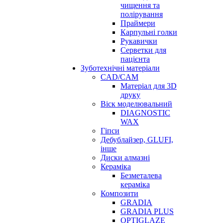
чищення та
полірування
Праймери
Карпульні голки
Рукавички
Серветки для
пацієнта
Зуботехнічні матеріали
CAD/CAM
Матеріал для 3D
друку
Віск моделювальний
DIAGNOSTIC
WAX
Гіпси
Дебублайзер, GLUFI,
інше
Диски алмазні
Кераміка
Безметалева
кераміка
Композити
GRADIA
GRADIA PLUS
OPTIGLAZE