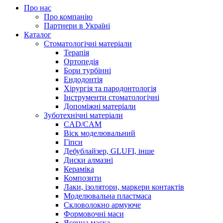
Про нас
Про компанію
Партнери в Україні
Каталог
Стоматологічні матеріали
Терапія
Ортопедія
Бори турбінні
Ендодонтія
Хірургія та пародонтологія
Інструменти стоматологічні
Допоміжні матеріали
Зуботехнічні матеріали
CAD/CAM
Віск моделювальний
Гіпси
Дебублайзер, GLUFI, інше
Диски алмазні
Кераміка
Композити
Лаки, ізолятори, маркери контактів
Моделювальна пластмаса
Скловолокно армуюче
Формовочні маси
Ясенна маска