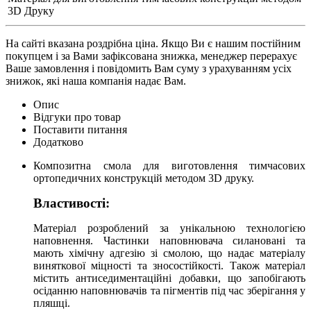
3D Друку
На сайті вказана роздрібна ціна. Якщо Ви є нашим постійним
покупцем і за Вами зафіксована знижка, менеджер перерахує
Ваше замовлення і повідомить Вам суму з урахуванням усіх
знижок, які наша компанія надає Вам.
Опис
Відгуки про товар
Поставити питання
Додатково
Композитна смола для виготовлення тимчасових
ортопедичних конструкцій методом 3D друку.
Властивості:
Матеріал розроблений за унікальною технологією
наповнення. Частинки наповнювача силановані та
мають хімічну адгезію зі смолою, що надає матеріалу
виняткової міцності та зносостійкості. Також матеріал
містить антиседиментаційні добавки, що запобігають
осіданню наповнювачів та пігментів під час зберігання у
пляшці.