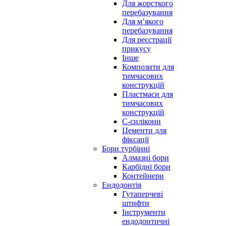
Для жорсткого
перебазування
Для м’якого
перебазування
Для реєстрації
прикусу
Інше
Композити для
тимчасових
конструкцій
Пластмаси для
тимчасових
конструкцій
С-силікони
Цементи для
фіксації
Бори турбінні
Алмазні бори
Карбідні бори
Контейнери
Ендодонтія
Гутаперчеві
штифти
Інструменти
ендодонтичні