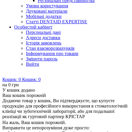
Регіональні представництва
Умови користування
Друковані матеріали
Мобільні додатки
Статті DENTAID EXPERTISE
Особистий кабінет
Персональні дані
Адреси доставки
Історія замовлень
Стан взаєморозрахунків
Інформування про товари
Змінити пароль
Вийти
Кошик:
0
Кошик:
0
на
0 грн
У кошик додано
Ваш кошик порожній
Додаючи товар у кошик, Ви підтверджуєте, що купуєте
продукцію для професійного використання в стоматологічній
клініці чи зуботехнічній лабораторії, або для подальшої
реалізації як гуртовий партнер КРІСТАР
На жаль, Ваш кошик порожній.
Виправити це непорозуміння дуже просто: