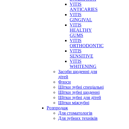
VITIS
ANTICARIES
VITIS
GINGIVAL
VITIS
HEALTHY
GUMS
VITIS
ORTHODONTIC
VITIS
SENSITIVE
VITIS
WHITENING
Засоби щоденні для
дітей
Флоси
Щітки зубні спеціальні
Щітки зубні щоденні
Щітки зубні для дітей
Щітки міжзубні
Розпродаж
Для стоматологів
Для зубних техніків