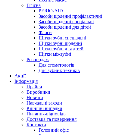
Гігієна
PERIO-AID
Засоби щоденні профілактичні
Засоби щоденні спеціальні
Засоби щоденні для дітей
Флоси
Щітки зубні спеціальні
Щітки зубні щоденні
Щітки зубні для дітей
Щітки міжзубні
Розпродаж
Для стоматологів
Для зубних техніків
Акції
Інформація
Прайси
Виробники
Новини
Навчальні заходи
Клінічні випадки
Питання-відповідь
Доставка та повернення
Контакти
Головний офіс