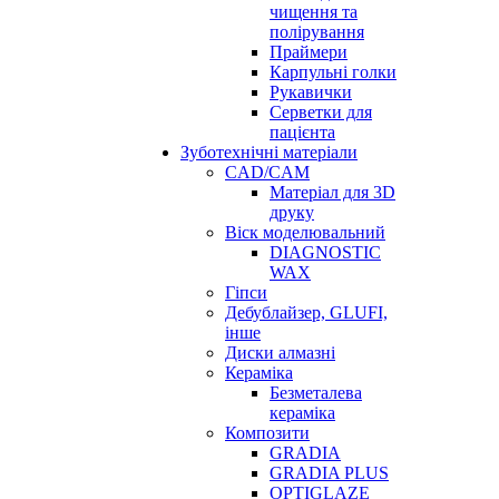
чищення та
полірування
Праймери
Карпульні голки
Рукавички
Серветки для
пацієнта
Зуботехнічні матеріали
CAD/CAM
Матеріал для 3D
друку
Віск моделювальний
DIAGNOSTIC
WAX
Гіпси
Дебублайзер, GLUFI,
інше
Диски алмазні
Кераміка
Безметалева
кераміка
Композити
GRADIA
GRADIA PLUS
OPTIGLAZE