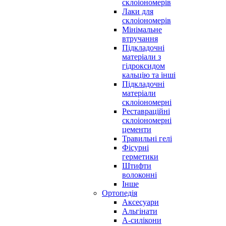
склоіономерів
Лаки для
склоіономерів
Мінімальне
втручання
Підкладочні
матеріали з
гідроксидом
кальцію та інші
Підкладочні
матеріали
склоіономерні
Реставраційні
склоіономерні
цементи
Травильні гелі
Фісурні
герметики
Штифти
волоконні
Інше
Ортопедія
Аксесуари
Альгінати
А-силікони