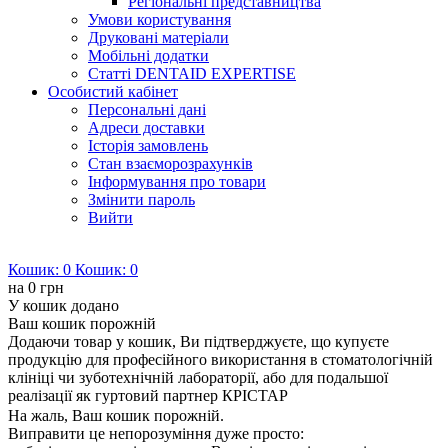
Регіональні представництва
Умови користування
Друковані матеріали
Мобільні додатки
Статті DENTAID EXPERTISE
Особистий кабінет
Персональні дані
Адреси доставки
Історія замовлень
Стан взаєморозрахунків
Інформування про товари
Змінити пароль
Вийти
Кошик:
0
Кошик:
0
на
0 грн
У кошик додано
Ваш кошик порожній
Додаючи товар у кошик, Ви підтверджуєте, що купуєте
продукцію для професійного використання в стоматологічній
клініці чи зуботехнічній лабораторії, або для подальшої
реалізації як гуртовий партнер КРІСТАР
На жаль, Ваш кошик порожній.
Виправити це непорозуміння дуже просто: