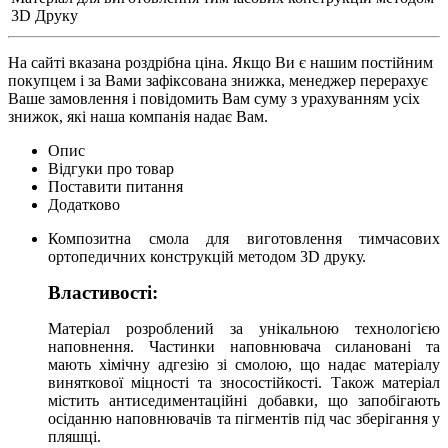
3D Друку
На сайті вказана роздрібна ціна. Якщо Ви є нашим постійним
покупцем і за Вами зафіксована знижка, менеджер перерахує
Ваше замовлення і повідомить Вам суму з урахуванням усіх
знижок, які наша компанія надає Вам.
Опис
Відгуки про товар
Поставити питання
Додатково
Композитна смола для виготовлення тимчасових
ортопедичних конструкцій методом 3D друку.
Властивості:
Матеріал розроблений за унікальною технологією
наповнення. Частинки наповнювача силановані та
мають хімічну адгезію зі смолою, що надає матеріалу
виняткової міцності та зносостійкості. Також матеріал
містить антиседиментаційні добавки, що запобігають
осіданню наповнювачів та пігментів під час зберігання у
пляшці.