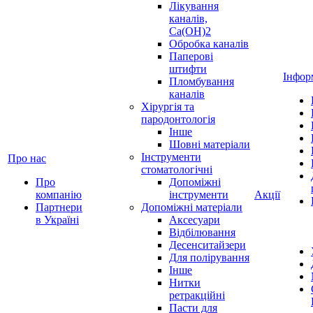
Лікування
каналів,
Ca(OH)2
Обробка каналів
Паперові
штифти
Інфор
Пломбування
каналів
Хірургія та
пародонтологія
Інше
Шовні матеріали
Інструменти
Про нас
стоматологічні
Про
Допоміжні
компанію
інструменти
Акції
Партнери
Допоміжні матеріали
в Україні
Аксесуари
Відбілювання
Десенситайзери
Для полірування
Інше
Нитки
ретракційні
Пасти для