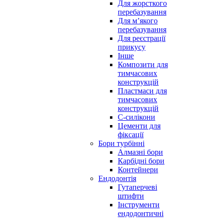
Для жорсткого
перебазування
Для м’якого
перебазування
Для реєстрації
прикусу
Інше
Композити для
тимчасових
конструкцій
Пластмаси для
тимчасових
конструкцій
С-силікони
Цементи для
фіксації
Бори турбінні
Алмазні бори
Карбідні бори
Контейнери
Ендодонтія
Гутаперчеві
штифти
Інструменти
ендодонтичні