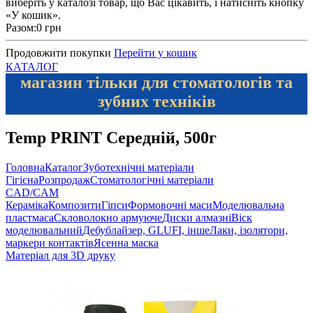
виберіть у каталозі товар, що Вас цікавить, і натисніть кнопку
«У кошик».
Разом:
0 грн
Продовжити покупки
Перейти у кошик
КАТАЛОГ
магазин тільки для стоматологів та
зубних техніків
Temp PRINT Середній, 500г
Головна
Каталог
Зуботехнічні матеріали
Гігієна
Розпродаж
Стоматологічні матеріали
CAD/CAM
Кераміка
Композити
Гіпси
Формовочні маси
Моделювальна
пластмаса
Скловолокно армуюче
Диски алмазні
Віск
моделювальний
Дебублайзер, GLUFI, інше
Лаки, ізолятори,
маркери контактів
Ясенна маска
Матеріал для 3D друку