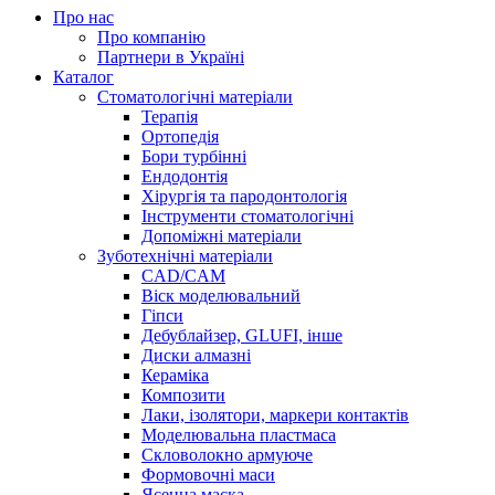
Про нас
Про компанію
Партнери в Україні
Каталог
Стоматологічні матеріали
Терапія
Ортопедія
Бори турбінні
Ендодонтія
Хірургія та пародонтологія
Інструменти стоматологічні
Допоміжні матеріали
Зуботехнічні матеріали
CAD/CAM
Віск моделювальний
Гіпси
Дебублайзер, GLUFI, інше
Диски алмазні
Кераміка
Композити
Лаки, ізолятори, маркери контактів
Моделювальна пластмаса
Скловолокно армуюче
Формовочні маси
Ясенна маска