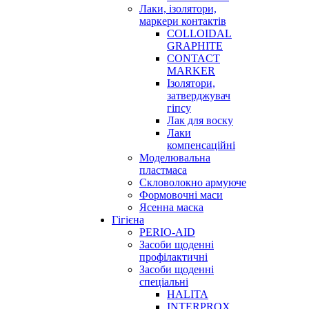
Лаки, ізолятори,
маркери контактів
COLLOIDAL
GRAPHITE
CONTACT
MARKER
Ізолятори,
затверджувач
гіпсу
Лак для воску
Лаки
компенсаційні
Моделювальна
пластмаса
Скловолокно армуюче
Формовочні маси
Ясенна маска
Гігієна
PERIO-AID
Засоби щоденні
профілактичні
Засоби щоденні
спеціальні
HALITA
INTERPROX