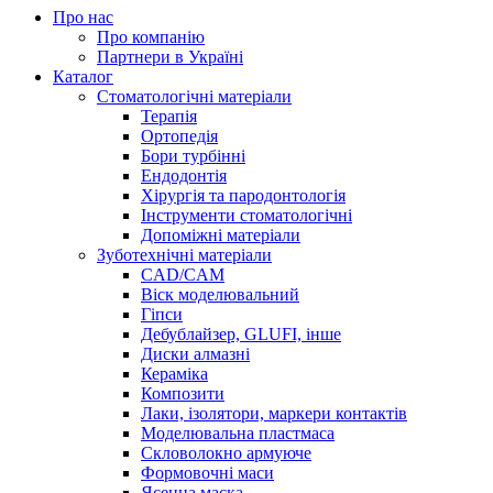
Про нас
Про компанію
Партнери в Україні
Каталог
Стоматологічні матеріали
Терапія
Ортопедія
Бори турбінні
Ендодонтія
Хірургія та пародонтологія
Інструменти стоматологічні
Допоміжні матеріали
Зуботехнічні матеріали
CAD/CAM
Віск моделювальний
Гіпси
Дебублайзер, GLUFI, інше
Диски алмазні
Кераміка
Композити
Лаки, ізолятори, маркери контактів
Моделювальна пластмаса
Скловолокно армуюче
Формовочні маси
Ясенна маска