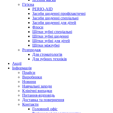
Гігієна
PERIO-AID
Засоби щоденні профілактичні
Засоби щоденні спеціальні
Засоби щоденні для дітей
Флоси
Щітки зубні спеціальні
Щітки зубні щоденні
Щітки зубні для дітей
Щітки міжзубні
Розпродаж
Для стоматологів
Для зубних техніків
Акції
Інформація
Прайси
Виробники
Новини
Навчальні заходи
Клінічні випадки
Питання-відповідь
Доставка та повернення
Контакти
Головний офіс