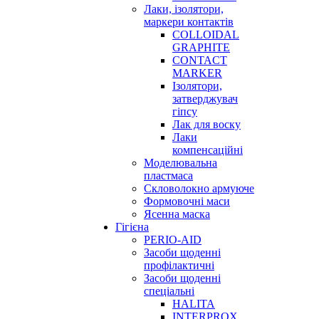
Лаки, ізолятори,
маркери контактів
COLLOIDAL
GRAPHITE
CONTACT
MARKER
Ізолятори,
затверджувач
гіпсу
Лак для воску
Лаки
компенсаційні
Моделювальна
пластмаса
Скловолокно армуюче
Формовочні маси
Ясенна маска
Гігієна
PERIO-AID
Засоби щоденні
профілактичні
Засоби щоденні
спеціальні
HALITA
INTERPROX