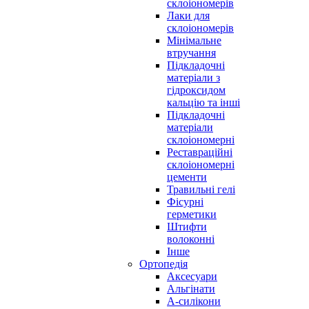
склоіономерів
Лаки для
склоіономерів
Мінімальне
втручання
Підкладочні
матеріали з
гідроксидом
кальцію та інші
Підкладочні
матеріали
склоіономерні
Реставраційні
склоіономерні
цементи
Травильні гелі
Фісурні
герметики
Штифти
волоконні
Інше
Ортопедія
Аксесуари
Альгінати
А-силікони