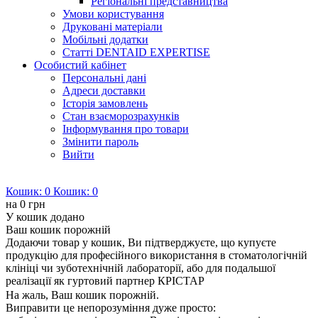
Регіональні представництва
Умови користування
Друковані матеріали
Мобільні додатки
Статті DENTAID EXPERTISE
Особистий кабінет
Персональні дані
Адреси доставки
Історія замовлень
Стан взаєморозрахунків
Інформування про товари
Змінити пароль
Вийти
Кошик:
0
Кошик:
0
на
0 грн
У кошик додано
Ваш кошик порожній
Додаючи товар у кошик, Ви підтверджуєте, що купуєте
продукцію для професійного використання в стоматологічній
клініці чи зуботехнічній лабораторії, або для подальшої
реалізації як гуртовий партнер КРІСТАР
На жаль, Ваш кошик порожній.
Виправити це непорозуміння дуже просто: