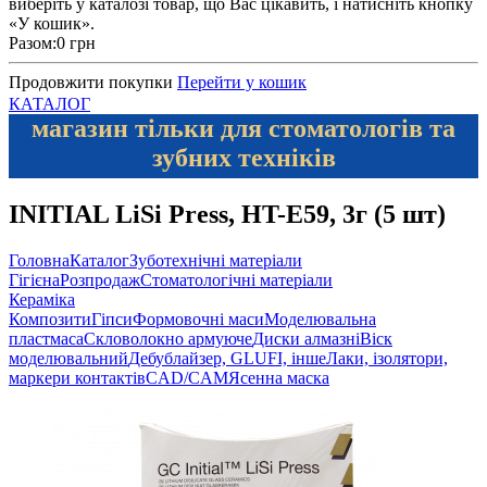
виберіть у каталозі товар, що Вас цікавить, і натисніть кнопку
«У кошик».
Разом:
0 грн
Продовжити покупки
Перейти у кошик
КАТАЛОГ
магазин тільки для стоматологів та
зубних техніків
INITIAL LiSi Press, HT-E59, 3г (5 шт)
Головна
Каталог
Зуботехнічні матеріали
Гігієна
Розпродаж
Стоматологічні матеріали
Кераміка
Композити
Гіпси
Формовочні маси
Моделювальна
пластмаса
Скловолокно армуюче
Диски алмазні
Віск
моделювальний
Дебублайзер, GLUFI, інше
Лаки, ізолятори,
маркери контактів
CAD/CAM
Ясенна маска