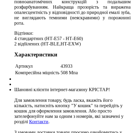
повноанатомічних конструкцій з подальшим
розфарбуванням. Найкраща прозорість та виражена
опалесцентність у відповідності до природної емалі зуба,
не виглядають темними (неяскравими) у порожнині
рота.
Відтінки:
4 стандартних (НТ-Е57 - НТ-Е60)
2 відбілених (НТ-BLE,HT-EXW)
Характеристики
Артикул
43933
Компресійна міцність
508 Мпа
Шановні клієнти інтернет-магазину КРІСТАР!
Для замовлення товару, будь ласка, вкажіть його
кількість, натисніть кнопку "У кошик" та перейдіть у
кошик для оформлення замовлення. Або просто
зателефонуйте нам за одним з номерів, які зазначені у
розділі
Контакти
.
З умовами доставки товару просимо ознайомитись у