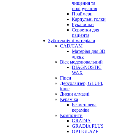
чищення та
полірування
Праймери
Карпульні голки
Рукавички
Серветки для
пацієнта
Зуботехнічні матеріали
CAD/CAM
Матеріал для 3D
друку
Віск моделювальний
DIAGNOSTIC
WAX
Гіпси
Дебублайзер, GLUFI,
інше
Диски алмазні
Кераміка
Безметалева
кераміка
Композити
GRADIA
GRADIA PLUS
OPTIGLAZE