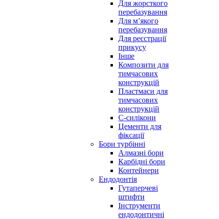
Для жорсткого
перебазування
Для м’якого
перебазування
Для реєстрації
прикусу
Інше
Композити для
тимчасових
конструкцій
Пластмаси для
тимчасових
конструкцій
С-силікони
Цементи для
фіксації
Бори турбінні
Алмазні бори
Карбідні бори
Контейнери
Ендодонтія
Гутаперчеві
штифти
Інструменти
ендодонтичні