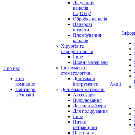
Лікування
каналів,
Ca(OH)2
Обробка каналів
Паперові
штифти
Інфор
Пломбування
каналів
Хірургія та
пародонтологія
Інше
Шовні матеріали
Інструменти
Про нас
стоматологічні
Про
Допоміжні
компанію
інструменти
Акції
Партнери
Допоміжні матеріали
в Україні
Аксесуари
Відбілювання
Десенситайзери
Для полірування
Інше
Нитки
ретракційні
Пасти для