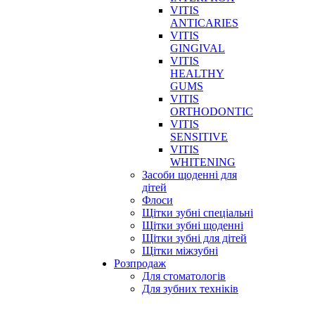
VITIS
ANTICARIES
VITIS
GINGIVAL
VITIS
HEALTHY
GUMS
VITIS
ORTHODONTIC
VITIS
SENSITIVE
VITIS
WHITENING
Засоби щоденні для
дітей
Флоси
Щітки зубні спеціальні
Щітки зубні щоденні
Щітки зубні для дітей
Щітки міжзубні
Розпродаж
Для стоматологів
Для зубних техніків