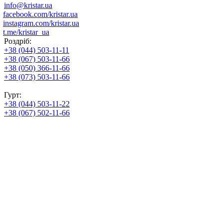
info@kristar.ua
facebook.com/kristar.ua
instagram.com/kristar.ua
t.me/kristar_ua
Роздріб:
+38 (044) 503-11-11
+38 (067) 503-11-66
+38 (050) 366-11-66
+38 (073) 503-11-66
Гурт:
+38 (044) 503-11-22
+38 (067) 502-11-66