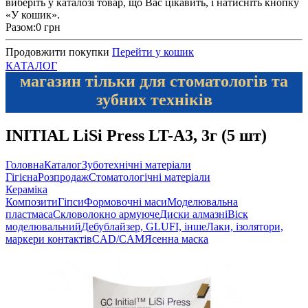
виберіть у каталозі товар, що Вас цікавить, і натисніть кнопку
«У кошик».
Разом:
0 грн
Продовжити покупки
Перейти у кошик
КАТАЛОГ
магазин тільки для стоматологів та
зубних техніків
INITIAL LiSi Press LT-A3, 3г (5 шт)
Головна
Каталог
Зуботехнічні матеріали
Гігієна
Розпродаж
Стоматологічні матеріали
Кераміка
Композити
Гіпси
Формовочні маси
Моделювальна
пластмаса
Скловолокно армуюче
Диски алмазні
Віск
моделювальний
Дебублайзер, GLUFI, інше
Лаки, ізолятори,
маркери контактів
CAD/CAM
Ясенна маска