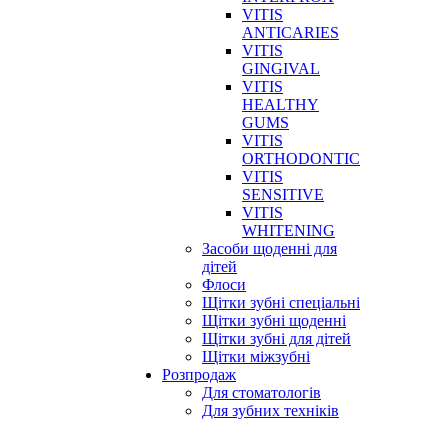
VITIS
ANTICARIES
VITIS
GINGIVAL
VITIS
HEALTHY
GUMS
VITIS
ORTHODONTIC
VITIS
SENSITIVE
VITIS
WHITENING
Засоби щоденні для
дітей
Флоси
Щітки зубні спеціальні
Щітки зубні щоденні
Щітки зубні для дітей
Щітки міжзубні
Розпродаж
Для стоматологів
Для зубних техніків