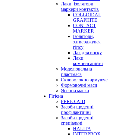
Лаки, ізолятори,
маркери контактів
COLLOIDAL
GRAPHITE
CONTACT
MARKER
Ізолятори,
затверджувач
гіпсу
Лак для воску
Лаки
компенсаційні
Моделювальна
пластмаса
Скловолокно армуюче
Формовочні маси
Ясенна маска
Гігієна
PERIO-AID
Засоби щоденні
профілактичні
Засоби щоденні
спеціальні
HALITA
INTERPROX