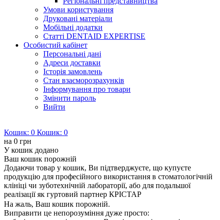
Регіональні представництва
Умови користування
Друковані матеріали
Мобільні додатки
Статті DENTAID EXPERTISE
Особистий кабінет
Персональні дані
Адреси доставки
Історія замовлень
Стан взаєморозрахунків
Інформування про товари
Змінити пароль
Вийти
Кошик:
0
Кошик:
0
на
0 грн
У кошик додано
Ваш кошик порожній
Додаючи товар у кошик, Ви підтверджуєте, що купуєте
продукцію для професійного використання в стоматологічній
клініці чи зуботехнічній лабораторії, або для подальшої
реалізації як гуртовий партнер КРІСТАР
На жаль, Ваш кошик порожній.
Виправити це непорозуміння дуже просто: