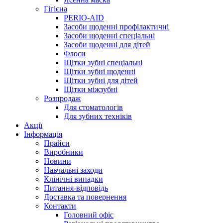
Гігієна
PERIO-AID
Засоби щоденні профілактичні
Засоби щоденні спеціальні
Засоби щоденні для дітей
Флоси
Щітки зубні спеціальні
Щітки зубні щоденні
Щітки зубні для дітей
Щітки міжзубні
Розпродаж
Для стоматологів
Для зубних техніків
Акції
Інформація
Прайси
Виробники
Новини
Навчальні заходи
Клінічні випадки
Питання-відповідь
Доставка та повернення
Контакти
Головний офіс