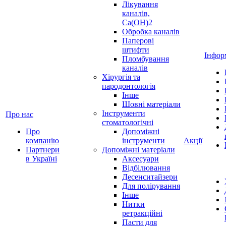
Лікування
каналів,
Ca(OH)2
Обробка каналів
Паперові
штифти
Інфор
Пломбування
каналів
Хірургія та
пародонтологія
Інше
Шовні матеріали
Інструменти
Про нас
стоматологічні
Про
Допоміжні
компанію
інструменти
Акції
Партнери
Допоміжні матеріали
в Україні
Аксесуари
Відбілювання
Десенситайзери
Для полірування
Інше
Нитки
ретракційні
Пасти для