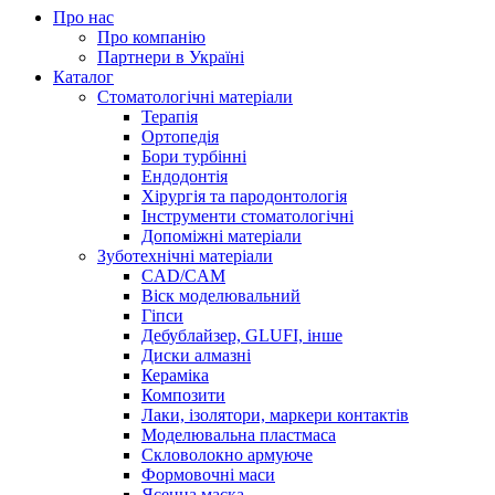
Про нас
Про компанію
Партнери в Україні
Каталог
Стоматологічні матеріали
Терапія
Ортопедія
Бори турбінні
Ендодонтія
Хірургія та пародонтологія
Інструменти стоматологічні
Допоміжні матеріали
Зуботехнічні матеріали
CAD/CAM
Віск моделювальний
Гіпси
Дебублайзер, GLUFI, інше
Диски алмазні
Кераміка
Композити
Лаки, ізолятори, маркери контактів
Моделювальна пластмаса
Скловолокно армуюче
Формовочні маси
Ясенна маска