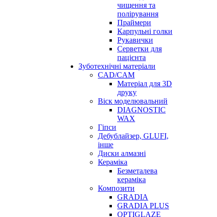
чищення та
полірування
Праймери
Карпульні голки
Рукавички
Серветки для
пацієнта
Зуботехнічні матеріали
CAD/CAM
Матеріал для 3D
друку
Віск моделювальний
DIAGNOSTIC
WAX
Гіпси
Дебублайзер, GLUFI,
інше
Диски алмазні
Кераміка
Безметалева
кераміка
Композити
GRADIA
GRADIA PLUS
OPTIGLAZE