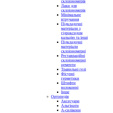
склоіономерів
Лаки для
склоіономерів
Мінімальне
втручання
Підкладочні
матеріали з
гідроксидом
кальцію та інші
Підкладочні
матеріали
склоіономерні
Реставраційні
склоіономерні
цементи
Травильні гелі
Фісурні
герметики
Штифти
волоконні
Інше
Ортопедія
Аксесуари
Альгінати
А-силікони