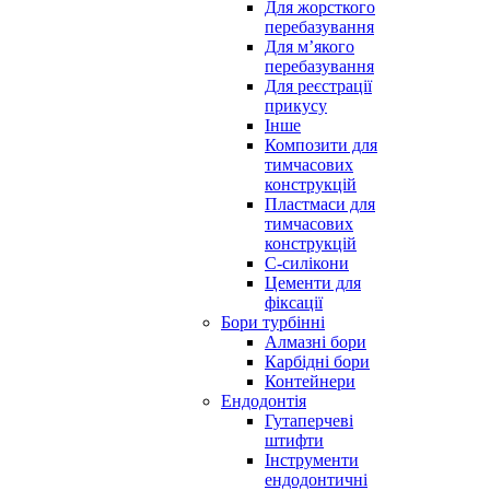
Для жорсткого
перебазування
Для м’якого
перебазування
Для реєстрації
прикусу
Інше
Композити для
тимчасових
конструкцій
Пластмаси для
тимчасових
конструкцій
С-силікони
Цементи для
фіксації
Бори турбінні
Алмазні бори
Карбідні бори
Контейнери
Ендодонтія
Гутаперчеві
штифти
Інструменти
ендодонтичні