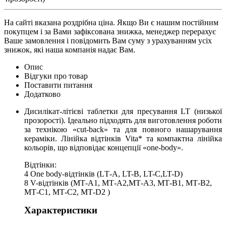
На сайті вказана роздрібна ціна. Якщо Ви є нашим постійним
покупцем і за Вами зафіксована знижка, менеджер перерахує
Ваше замовлення і повідомить Вам суму з урахуванням усіх
знижок, які наша компанія надає Вам.
Опис
Відгуки про товар
Поставити питання
Додатково
Дисилікат-літієві таблетки для пресування LT (низької
прозорості). Ідеально підходять для виготовлення роботи
за технікою «cut-back» та для повного нашарування
кераміки. Лінійка відтінків Vita* та компактна лінійка
кольорів, що відповідає концепції «one-body».
Відтінки:
4 One body-відтінків (LТ-A, LT-B, LT-C,LT-D)
8 V-відтінків (МТ-A1, МТ-A2,МТ-A3, МТ-B1, МТ-B2,
МТ-C1, МТ-C2, МТ-D2 )
Характеристики