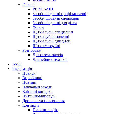
Гігієна
PERIO-AID
Засоби щоденні профілактичні
Засоби щоденні спеціальні
Засоби щоденні для дітей
Флоси
Щітки зубні спеціальні
Щітки зубні щоденні
Щітки зубні для дітей
Щітки міжзубні
Розпродаж
Для стоматологів
Для зубних техніків
Акції
Інформація
Прайси
Виробники
Новини
Навчальні заходи
Клінічні випадки
Питання-відповідь
Доставка та повернення
Контакти
Головний офіс