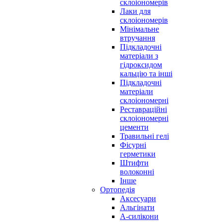
склоіономерів
Лаки для
склоіономерів
Мінімальне
втручання
Підкладочні
матеріали з
гідроксидом
кальцію та інші
Підкладочні
матеріали
склоіономерні
Реставраційні
склоіономерні
цементи
Травильні гелі
Фісурні
герметики
Штифти
волоконні
Інше
Ортопедія
Аксесуари
Альгінати
А-силікони