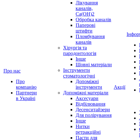
Лікування
каналів,
Ca(OH)2
Обробка каналів
Паперові
штифти
Інфор
Пломбування
каналів
Хірургія та
пародонтологія
Інше
Шовні матеріали
Інструменти
Про нас
стоматологічні
Про
Допоміжні
компанію
інструменти
Акції
Партнери
Допоміжні матеріали
в Україні
Аксесуари
Відбілювання
Десенситайзери
Для полірування
Інше
Нитки
ретракційні
Пасти для