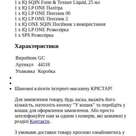
1 x IQ SQIN Form & Texture Liquid, 25 мл
1 x IQ LP ONE Палітра
1 x IQ LP ONE Пензлик 00
1 x IQ LP ONE Пензлик 2
1 x IQ ONE SQIN Посібник з використання
1 x IQ LP ONE Розколірка
1 x SPS Розколірка
Характеристики
Виробник
GC
Артикул
44118
Упаковка
Коробка
Шановні клієнти інтернет-магазину КРІСТАР!
Для замовлення товару, будь ласка, вкажіть його
кількість, натисніть кнопку "У кошик" та перейдіть у
кошик для оформлення замовлення. Або просто
зателефонуйте нам за одним з номерів, які зазначені у
розділі
Контакти
.
З умовами доставки товару просимо ознайомитись у