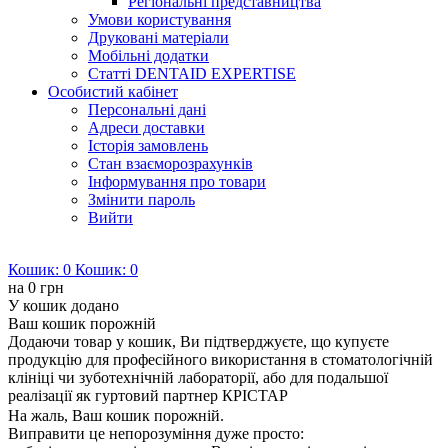
Регіональні представництва
Умови користування
Друковані матеріали
Мобільні додатки
Статті DENTAID EXPERTISE
Особистий кабінет
Персональні дані
Адреси доставки
Історія замовлень
Стан взаєморозрахунків
Інформування про товари
Змінити пароль
Вийти
Кошик:
0
Кошик:
0
на
0 грн
У кошик додано
Ваш кошик порожній
Додаючи товар у кошик, Ви підтверджуєте, що купуєте
продукцію для професійного використання в стоматологічній
клініці чи зуботехнічній лабораторії, або для подальшої
реалізації як гуртовий партнер КРІСТАР
На жаль, Ваш кошик порожній.
Виправити це непорозуміння дуже просто: