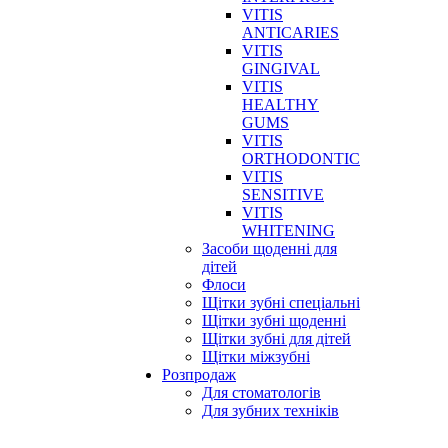
VITIS
ANTICARIES
VITIS
GINGIVAL
VITIS
HEALTHY
GUMS
VITIS
ORTHODONTIC
VITIS
SENSITIVE
VITIS
WHITENING
Засоби щоденні для
дітей
Флоси
Щітки зубні спеціальні
Щітки зубні щоденні
Щітки зубні для дітей
Щітки міжзубні
Розпродаж
Для стоматологів
Для зубних техніків