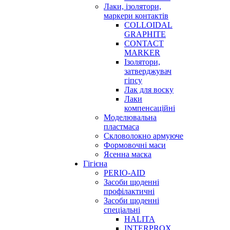
Лаки, ізолятори,
маркери контактів
COLLOIDAL
GRAPHITE
CONTACT
MARKER
Ізолятори,
затверджувач
гіпсу
Лак для воску
Лаки
компенсаційні
Моделювальна
пластмаса
Скловолокно армуюче
Формовочні маси
Ясенна маска
Гігієна
PERIO-AID
Засоби щоденні
профілактичні
Засоби щоденні
спеціальні
HALITA
INTERPROX