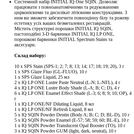
Системний набір INITIAL IQ One SQIN. Дозволяє
працювати з повноанатомічними та редукованими
цирконієвими та дисилікат літієвими конструкціями. З
ним ви зможете забезпечити повноцінну білу та рожеву
естетику усіх ваших безметалевих реставрацій.
Містить структурні порошки INITIAL IQ SQIN,
пастоподібні 3-D барвники INITIAL IQ LP ONE,
порошкові барвники INITIAL Spectrum Stains та
аксесуари.
Склад набору:
10 x SPS Stain (SPS-1; 2; 7; 8; 13; 14; 17; 18; 19; 20), 3 г
1 x SPS Glaze Fluo (GL-FLUO), 10 г
1 x SPS Glaze Liquid, 25 мл
2 x IQ LP ONE Lustre Paste Neutral (L-N; L-NFL), 4 г
4 x IQ LP ONE Lustre Body Shade (L-A; B; C; D), 4 г
6 x IQ LP ONE Enamel Effect Shade (L-3; 6; 8; 9; 10; OP), 4
г
1 x IQ LP ONE/NF Diluting Liquid, 8 мл
1 x IQ LP ONE/NF Refresh Liquid, 8 мл
5 x IQ SQIN Powder Dentin (Body A; B; C; D; BL-D), 10 г
5 x IQ SQIN Powder Enamel (E-57; 58; 59; 60; BL-E), 10 г
1 x IQ SQIN Powder Translucent Opal Booster (TO), 10 г
3 x IQ SQIN Powder GUM (light, dark, neutral), 10 г