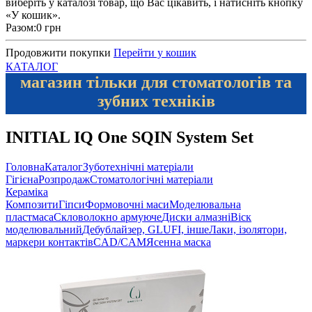
виберіть у каталозі товар, що Вас цікавить, і натисніть кнопку
«У кошик».
Разом:
0 грн
Продовжити покупки
Перейти у кошик
КАТАЛОГ
магазин тільки для стоматологів та
зубних техніків
INITIAL IQ One SQIN System Set
Головна
Каталог
Зуботехнічні матеріали
Гігієна
Розпродаж
Стоматологічні матеріали
Кераміка
Композити
Гіпси
Формовочні маси
Моделювальна
пластмаса
Скловолокно армуюче
Диски алмазні
Віск
моделювальний
Дебублайзер, GLUFI, інше
Лаки, ізолятори,
маркери контактів
CAD/CAM
Ясенна маска