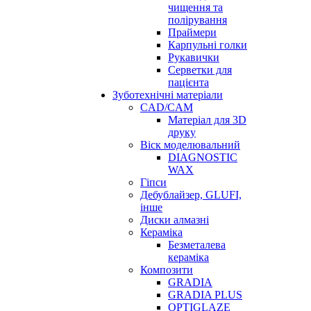
чищення та
полірування
Праймери
Карпульні голки
Рукавички
Серветки для
пацієнта
Зуботехнічні матеріали
CAD/CAM
Матеріал для 3D
друку
Віск моделювальний
DIAGNOSTIC
WAX
Гіпси
Дебублайзер, GLUFI,
інше
Диски алмазні
Кераміка
Безметалева
кераміка
Композити
GRADIA
GRADIA PLUS
OPTIGLAZE