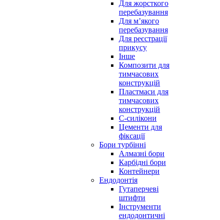
Для жорсткого
перебазування
Для м’якого
перебазування
Для реєстрації
прикусу
Інше
Композити для
тимчасових
конструкцій
Пластмаси для
тимчасових
конструкцій
С-силікони
Цементи для
фіксації
Бори турбінні
Алмазні бори
Карбідні бори
Контейнери
Ендодонтія
Гутаперчеві
штифти
Інструменти
ендодонтичні