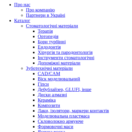
Про нас
Про компанію
Партнери в Україні
Каталог
Стоматологічні матеріали
Терапія
Ортопедія
Бори турбінні
Ендодонтія
Хірургія та пародонтологія
Інструменти стоматологічні
Допоміжні матеріали
Зуботехнічні матеріали
CAD/CAM
Віск моделювальний
Гіпси
Дебублайзер, GLUFI, інше
Диски алмазні
Кераміка
Композити
Лаки, ізолятори, маркери контактів
Моделювальна пластмаса
Скловолокно армуюче
Формовочні маси
Ясенна маска