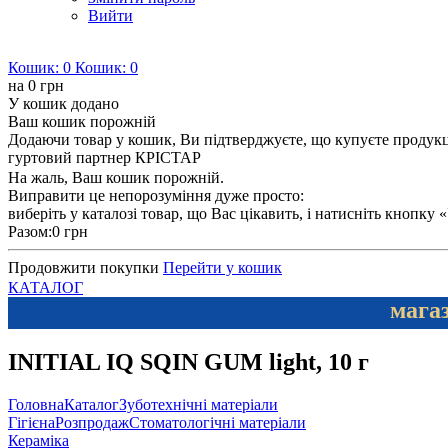
Вийти
Кошик:
0
Кошик:
0
на
0 грн
У кошик додано
Ваш кошик порожній
Додаючи товар у кошик, Ви підтверджуєте, що купуєте продукцію
гуртовий партнер КРІСТАР
На жаль, Ваш кошик порожній.
Виправити це непорозуміння дуже просто:
виберіть у каталозі товар, що Вас цікавить, і натисніть кнопку
Разом:
0 грн
Продовжити покупки
Перейти у кошик
КАТАЛОГ
магаз
INITIAL IQ SQIN GUM light, 10 г
Головна
Каталог
Зуботехнічні матеріали
Гігієна
Розпродаж
Стоматологічні матеріали
Кераміка