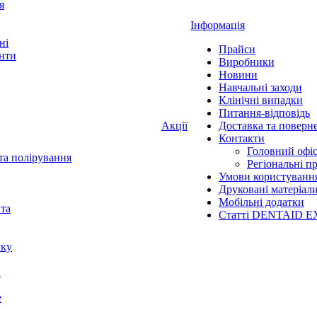
я
Інформація
ні
Прайси
нти
Виробники
Новини
Навчальні заходи
Клінічні випадки
Питання-відповідь
Акції
Доставка та поверн
Контакти
Головний офі
та полірування
Регіональні п
Умови користуванн
Друковані матеріал
Мобільні додатки
нта
Статті DENTAID E
уку
X
е