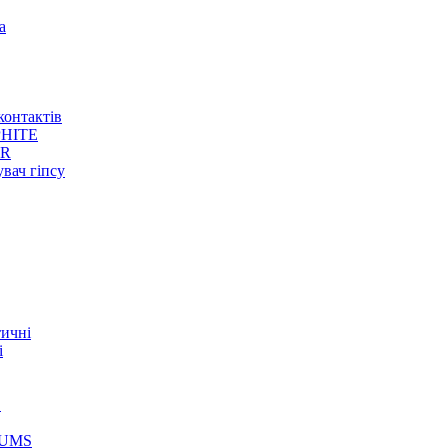
а
контактів
HITE
ER
увач гіпсу
тичні
і
S
GUMS