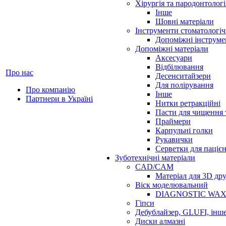
Хірургія та пародонтологі
Інше
Шовні матеріали
Інструменти стоматологіч
Допоміжні інструме
Допоміжні матеріали
Аксесуари
Відбілювання
Про нас
Десенситайзери
Для полірування
Про компанію
Інше
Партнери в Україні
Нитки ретракційні
Пасти для чищення 
Праймери
Карпульні голки
Рукавички
Серветки для паціє
Зуботехнічні матеріали
CAD/CAM
Матеріал для 3D др
Віск моделювальний
DIAGNOSTIC WA
Гіпси
Дебублайзер, GLUFI, інш
Диски алмазні