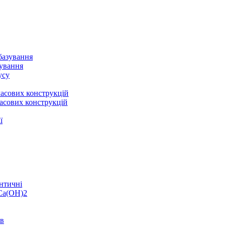
базування
зування
усу
асових конструкцій
асових конструкцій
ї
нтичні
 Ca(OH)2
ів