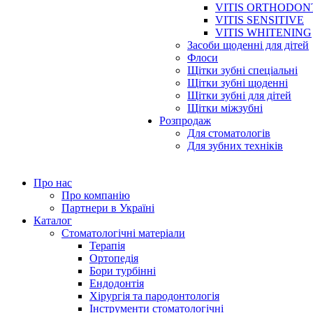
VITIS ORTHODON
VITIS SENSITIVE
VITIS WHITENING
Засоби щоденні для дітей
Флоси
Щітки зубні спеціальні
Щітки зубні щоденні
Щітки зубні для дітей
Щітки міжзубні
Розпродаж
Для стоматологів
Для зубних техніків
Про нас
Про компанію
Партнери в Україні
Каталог
Стоматологічні матеріали
Терапія
Ортопедія
Бори турбінні
Ендодонтія
Хірургія та пародонтологія
Інструменти стоматологічні