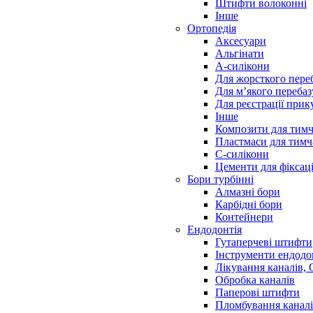
Штифти волоконні
Інше
Ортопедія
Аксесуари
Альгінати
А-силікони
Для жорсткого пере
Для м’якого переба
Для реєстрації прик
Інше
Композити для тимч
Пластмаси для тимч
С-силікони
Цементи для фіксаці
Бори турбінні
Алмазні бори
Карбідні бори
Контейнери
Ендодонтія
Гутаперчеві штифти
Інструменти ендодо
Лікування каналів,
Обробка каналів
Паперові штифти
Пломбування канал