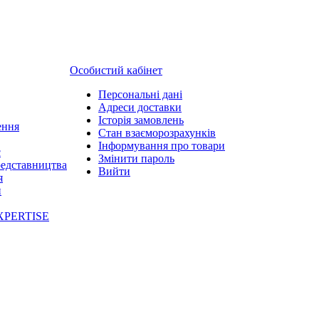
Особистий кабінет
Персональні дані
Адреси доставки
Історія замовлень
ення
Стан взаєморозрахунків
Інформування про товари
с
Змінити пароль
редставництва
Вийти
я
и
XPERTISE