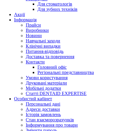
Для стоматологів
Для зубних техніків
Акції
Інформація
Прайси
Виробники
Новини
Навчальні заходи
Клінічні випадки
Питання-відповідь
Доставка та повернення
Контакти
Головний офіс
Регіональні представництва
Умови користування
Друковані матеріали
Мобільні додатки
Статті DENTAID EXPERTISE
Особистий кабінет
Персональні дані
Адреси доставки
Історія замовлень
Стан взаєморозрахунків
Інформування про товари
Змінити пароль