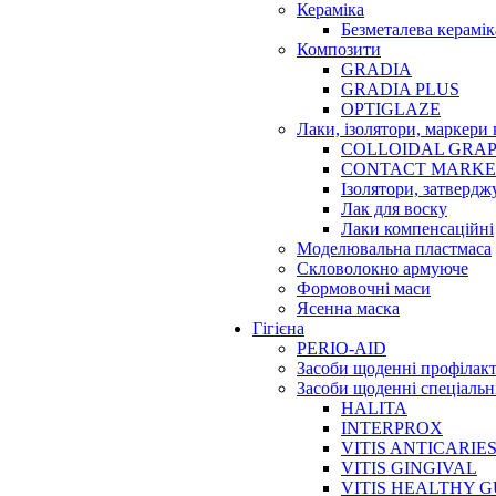
Кераміка
Безметалева керамік
Композити
GRADIA
GRADIA PLUS
OPTIGLAZE
Лаки, ізолятори, маркери 
COLLOIDAL GRAP
CONTACT MARK
Ізолятори, затвердж
Лак для воску
Лаки компенсаційні
Моделювальна пластмаса
Скловолокно армуюче
Формовочні маси
Ясенна маска
Гігієна
PERIO-AID
Засоби щоденні профілак
Засоби щоденні спеціальн
HALITA
INTERPROX
VITIS ANTICARIE
VITIS GINGIVAL
VITIS HEALTHY 