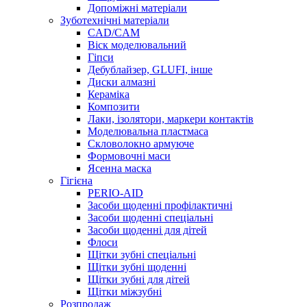
Допоміжні матеріали
Зуботехнічні матеріали
CAD/CAM
Віск моделювальний
Гіпси
Дебублайзер, GLUFI, інше
Диски алмазні
Кераміка
Композити
Лаки, ізолятори, маркери контактів
Моделювальна пластмаса
Скловолокно армуюче
Формовочні маси
Ясенна маска
Гігієна
PERIO-AID
Засоби щоденні профілактичні
Засоби щоденні спеціальні
Засоби щоденні для дітей
Флоси
Щітки зубні спеціальні
Щітки зубні щоденні
Щітки зубні для дітей
Щітки міжзубні
Розпродаж