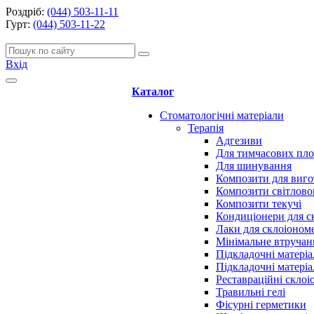
Роздріб:
(044) 503-11-11
Гурт:
(044) 503-11-22
Вхід
Каталог
Стоматологічні матеріали
Терапія
Адгезиви
Для тимчасових пл
Для шинування
Композити для виго
Композити світлово
Композити текучі
Кондиціонери для с
Лаки для склоіоном
Мінімальне втручан
Підкладочні матеріа
Підкладочні матеріа
Реставраційні скло
Травильні гелі
Фісурні герметики