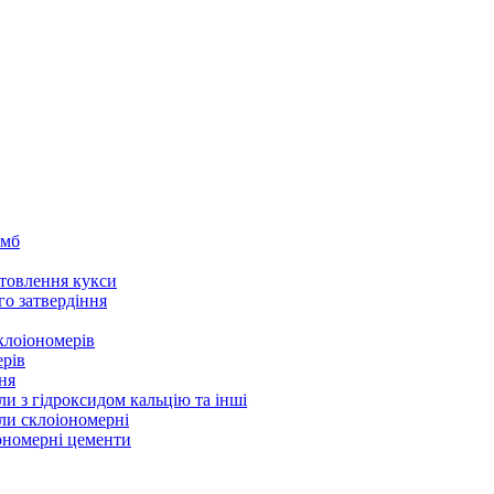
омб
товлення кукси
го затвердіння
клоіономерів
ерів
ня
ли з гідроксидом кальцію та інші
ли склоіономерні
іономерні цементи