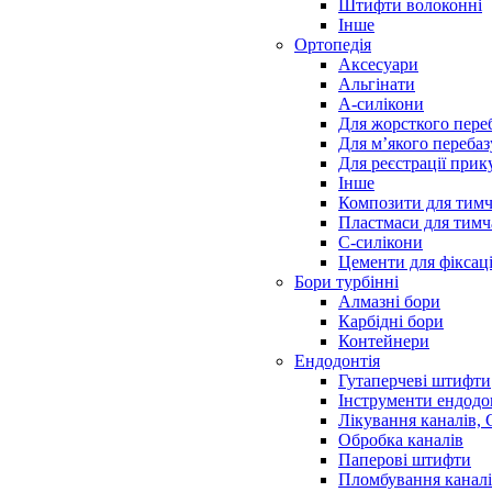
Штифти волоконні
Інше
Ортопедія
Аксесуари
Альгінати
А-силікони
Для жорсткого пере
Для м’якого переба
Для реєстрації прик
Інше
Композити для тимч
Пластмаси для тимч
С-силікони
Цементи для фіксаці
Бори турбінні
Алмазні бори
Карбідні бори
Контейнери
Ендодонтія
Гутаперчеві штифти
Інструменти ендодо
Лікування каналів,
Обробка каналів
Паперові штифти
Пломбування канал