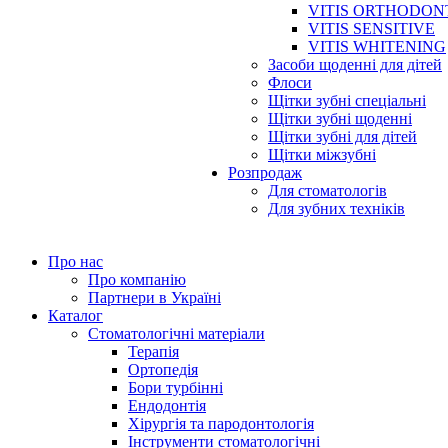
VITIS ORTHODON
VITIS SENSITIVE
VITIS WHITENING
Засоби щоденні для дітей
Флоси
Щітки зубні спеціальні
Щітки зубні щоденні
Щітки зубні для дітей
Щітки міжзубні
Розпродаж
Для стоматологів
Для зубних техніків
Про нас
Про компанію
Партнери в Україні
Каталог
Стоматологічні матеріали
Терапія
Ортопедія
Бори турбінні
Ендодонтія
Хірургія та пародонтологія
Інструменти стоматологічні