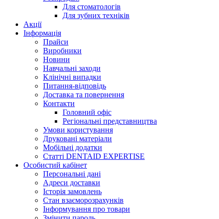
Для стоматологів
Для зубних техніків
Акції
Інформація
Прайси
Виробники
Новини
Навчальні заходи
Клінічні випадки
Питання-відповідь
Доставка та повернення
Контакти
Головний офіс
Регіональні представництва
Умови користування
Друковані матеріали
Мобільні додатки
Статті DENTAID EXPERTISE
Особистий кабінет
Персональні дані
Адреси доставки
Історія замовлень
Стан взаєморозрахунків
Інформування про товари
Змінити пароль