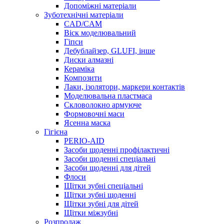
Допоміжні матеріали
Зуботехнічні матеріали
CAD/CAM
Віск моделювальний
Гіпси
Дебублайзер, GLUFI, інше
Диски алмазні
Кераміка
Композити
Лаки, ізолятори, маркери контактів
Моделювальна пластмаса
Скловолокно армуюче
Формовочні маси
Ясенна маска
Гігієна
PERIO-AID
Засоби щоденні профілактичні
Засоби щоденні спеціальні
Засоби щоденні для дітей
Флоси
Щітки зубні спеціальні
Щітки зубні щоденні
Щітки зубні для дітей
Щітки міжзубні
Розпродаж