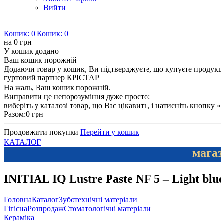
Вийти
Кошик:
0
Кошик:
0
на
0 грн
У кошик додано
Ваш кошик порожній
Додаючи товар у кошик, Ви підтверджуєте, що купуєте продукцію
гуртовий партнер КРІСТАР
На жаль, Ваш кошик порожній.
Виправити це непорозуміння дуже просто:
виберіть у каталозі товар, що Вас цікавить, і натисніть кнопку
Разом:
0 грн
Продовжити покупки
Перейти у кошик
КАТАЛОГ
магаз
INITIAL IQ Lustre Paste NF 5 – Light blue
Головна
Каталог
Зуботехнічні матеріали
Гігієна
Розпродаж
Стоматологічні матеріали
Кераміка