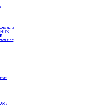
а
контактів
HITE
ER
увач гіпсу
тичні
і
S
GUMS