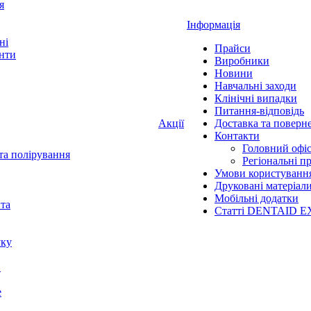
я
Інформація
ні
Прайси
нти
Виробники
Новини
Навчальні заходи
Клінічні випадки
Питання-відповідь
Акції
Доставка та поверн
Контакти
Головний офі
та полірування
Регіональні п
Умови користуванн
Друковані матеріал
Мобільні додатки
нта
Статті DENTAID E
уку
X
е