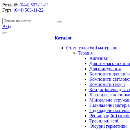
Роздріб:
(044) 503-11-11
Гурт:
(044) 503-11-22
Вхід
Каталог
Стоматологічні матеріали
Терапія
Адгезиви
Для тимчасових пл
Для шинування
Композити для виго
Композити світлово
Композити текучі
Кондиціонери для с
Лаки для склоіоном
Мінімальне втручан
Підкладочні матеріа
Підкладочні матеріа
Реставраційні скло
Травильні гелі
Фісурні герметики