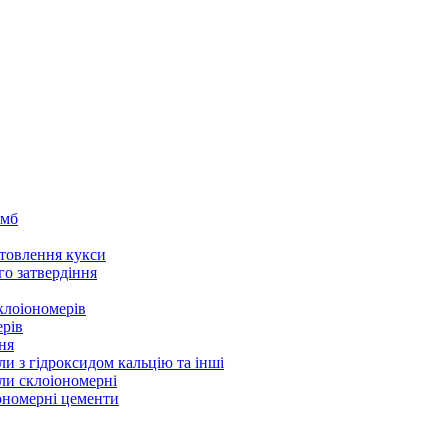
омб
товлення кукси
го затвердіння
клоіономерів
ерів
ня
ли з гідроксидом кальцію та інші
ли склоіономерні
іономерні цементи