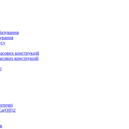
базування
зування
усу
асових конструкцій
асових конструкцій
ї
нтичні
 Ca(OH)2
ів