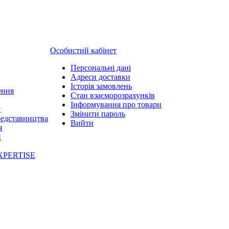
Особистий кабінет
Персональні дані
Адреси доставки
Історія замовлень
ення
Стан взаєморозрахунків
Інформування про товари
с
Змінити пароль
редставництва
Вийти
я
и
XPERTISE