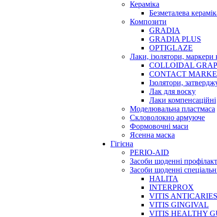
Кераміка
Безметалева керамік
Композити
GRADIA
GRADIA PLUS
OPTIGLAZE
Лаки, ізолятори, маркери 
COLLOIDAL GRAP
CONTACT MARK
Ізолятори, затвердж
Лак для воску
Лаки компенсаційні
Моделювальна пластмаса
Скловолокно армуюче
Формовочні маси
Ясенна маска
Гігієна
PERIO-AID
Засоби щоденні профілак
Засоби щоденні спеціальн
HALITA
INTERPROX
VITIS ANTICARIE
VITIS GINGIVAL
VITIS HEALTHY 