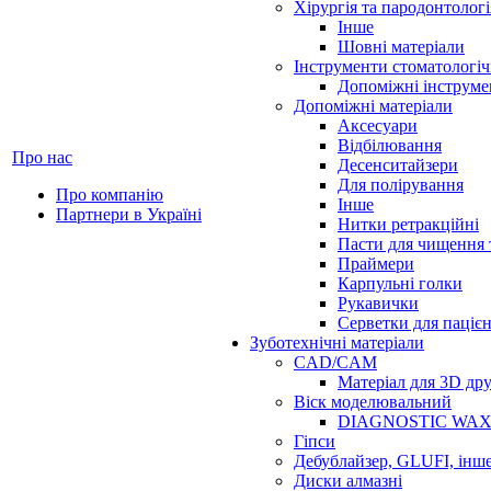
Хірургія та пародонтологі
Інше
Шовні матеріали
Інструменти стоматологіч
Допоміжні інструме
Допоміжні матеріали
Аксесуари
Відбілювання
Про нас
Десенситайзери
Для полірування
Про компанію
Інше
Партнери в Україні
Нитки ретракційні
Пасти для чищення 
Праймери
Карпульні голки
Рукавички
Серветки для паціє
Зуботехнічні матеріали
CAD/CAM
Матеріал для 3D др
Віск моделювальний
DIAGNOSTIC WA
Гіпси
Дебублайзер, GLUFI, інш
Диски алмазні