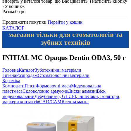
виберіть у каталозі товар, що Вас цікавить, і натисніть кнопку
«У кошик».
Разом:
0 грн
Продовжити покупки
Перейти у кошик
КАТАЛОГ
магазин тільки для стоматологів та
зубних техніків
INITIAL MC Opaqus Dentin ODA3, 50 г
Головна
Каталог
Зуботехнічні матеріали
Гігієна
Розпродаж
Стоматологічні матеріали
Кераміка
Композити
Гіпси
Формовочні маси
Моделювальна
пластмаса
Скловолокно армуюче
Диски алмазні
Віск
моделювальний
Дебублайзер, GLUFI, інше
Лаки, ізолятори,
маркери контактів
CAD/CAM
Ясенна маска