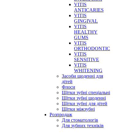
VITIS
ANTICARIES
VITIS
GINGIVAL
VITIS
HEALTHY
GUMS
VITIS
ORTHODONTIC
VITIS
SENSITIVE
VITIS
WHITENING
Засоби щоденні для
дітей
Флоси
Щітки зубні спеціальні
Щітки зубні щоденні
Щітки зубні для дітей
Щітки міжзубні
Розпродаж
Для стоматологів
Для зубних техніків