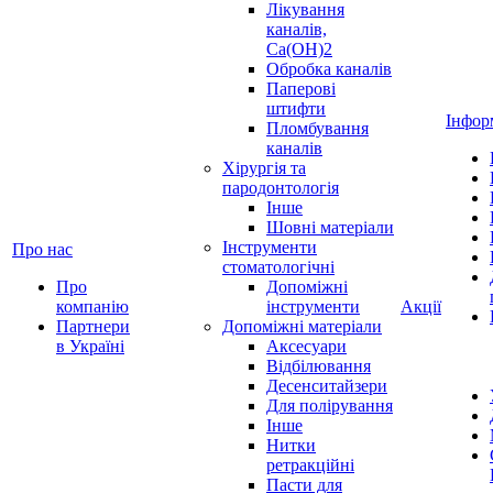
Лікування
каналів,
Ca(OH)2
Обробка каналів
Паперові
штифти
Інфор
Пломбування
каналів
Хірургія та
пародонтологія
Інше
Шовні матеріали
Інструменти
Про нас
стоматологічні
Про
Допоміжні
компанію
інструменти
Акції
Партнери
Допоміжні матеріали
в Україні
Аксесуари
Відбілювання
Десенситайзери
Для полірування
Інше
Нитки
ретракційні
Пасти для