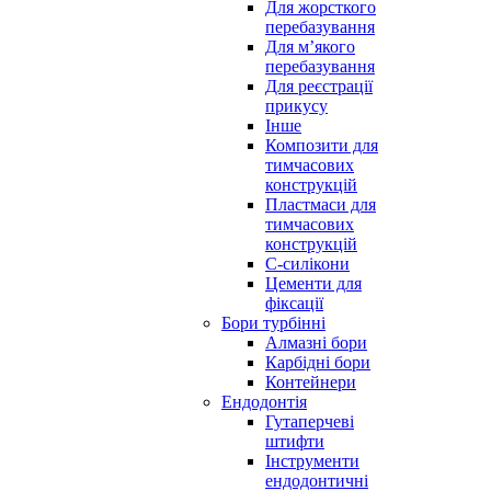
Для жорсткого
перебазування
Для м’якого
перебазування
Для реєстрації
прикусу
Інше
Композити для
тимчасових
конструкцій
Пластмаси для
тимчасових
конструкцій
С-силікони
Цементи для
фіксації
Бори турбінні
Алмазні бори
Карбідні бори
Контейнери
Ендодонтія
Гутаперчеві
штифти
Інструменти
ендодонтичні