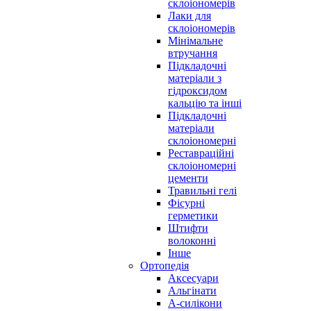
склоіономерів
Лаки для
склоіономерів
Мінімальне
втручання
Підкладочні
матеріали з
гідроксидом
кальцію та інші
Підкладочні
матеріали
склоіономерні
Реставраційні
склоіономерні
цементи
Травильні гелі
Фісурні
герметики
Штифти
волоконні
Інше
Ортопедія
Аксесуари
Альгінати
А-силікони