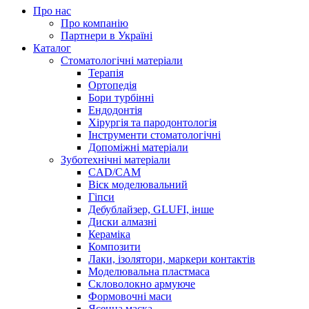
Про нас
Про компанію
Партнери в Україні
Каталог
Стоматологічні матеріали
Терапія
Ортопедія
Бори турбінні
Ендодонтія
Хірургія та пародонтологія
Інструменти стоматологічні
Допоміжні матеріали
Зуботехнічні матеріали
CAD/CAM
Віск моделювальний
Гіпси
Дебублайзер, GLUFI, інше
Диски алмазні
Кераміка
Композити
Лаки, ізолятори, маркери контактів
Моделювальна пластмаса
Скловолокно армуюче
Формовочні маси
Ясенна маска