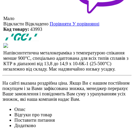
Мало
Відкласти
Відкладено
Порівняти
У порівнянні
Код товару:
43993
Напівсинтетична металокераміка з температурою спікання
менше 900°С, спеціально адаптована для всіх типів сплавів з
КТР в діапазоні від 13,8 до 14,9 х 10-6К-1 (25-500°С)
незалежно від складу. Має надзвичайно низьку усадку.
На сайті вказана роздрібна ціна. Якщо Ви є нашим постійним
покупцем і за Вами зафіксована знижка, менеджер перерахує
Ваше замовлення і повідомить Вам суму з урахуванням усіх
знижок, які наша компанія надає Вам.
Опис
Відгуки про товар
Поставити питання
Додатково