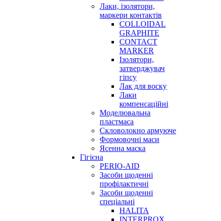
Лаки, ізолятори,
маркери контактів
COLLOIDAL
GRAPHITE
CONTACT
MARKER
Ізолятори,
затверджувач
гіпсу
Лак для воску
Лаки
компенсаційні
Моделювальна
пластмаса
Скловолокно армуюче
Формовочні маси
Ясенна маска
Гігієна
PERIO-AID
Засоби щоденні
профілактичні
Засоби щоденні
спеціальні
HALITA
INTERPROX