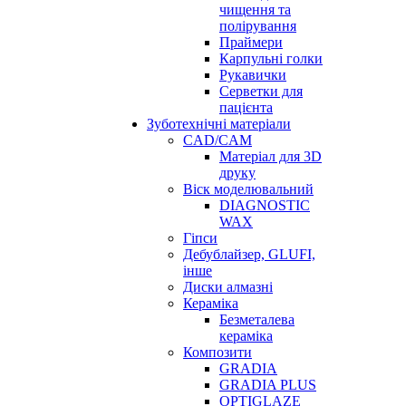
чищення та
полірування
Праймери
Карпульні голки
Рукавички
Серветки для
пацієнта
Зуботехнічні матеріали
CAD/CAM
Матеріал для 3D
друку
Віск моделювальний
DIAGNOSTIC
WAX
Гіпси
Дебублайзер, GLUFI,
інше
Диски алмазні
Кераміка
Безметалева
кераміка
Композити
GRADIA
GRADIA PLUS
OPTIGLAZE