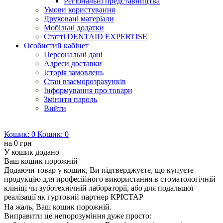
Регіональні представництва
Умови користування
Друковані матеріали
Мобільні додатки
Статті DENTAID EXPERTISE
Особистий кабінет
Персональні дані
Адреси доставки
Історія замовлень
Стан взаєморозрахунків
Інформування про товари
Змінити пароль
Вийти
Кошик:
0
Кошик:
0
на
0 грн
У кошик додано
Ваш кошик порожній
Додаючи товар у кошик, Ви підтверджуєте, що купуєте
продукцію для професійного використання в стоматологічній
клініці чи зуботехнічній лабораторії, або для подальшої
реалізації як гуртовий партнер КРІСТАР
На жаль, Ваш кошик порожній.
Виправити це непорозуміння дуже просто: