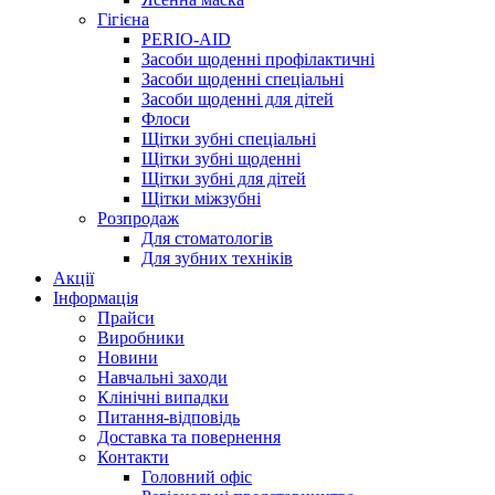
Гігієна
PERIO-AID
Засоби щоденні профілактичні
Засоби щоденні спеціальні
Засоби щоденні для дітей
Флоси
Щітки зубні спеціальні
Щітки зубні щоденні
Щітки зубні для дітей
Щітки міжзубні
Розпродаж
Для стоматологів
Для зубних техніків
Акції
Інформація
Прайси
Виробники
Новини
Навчальні заходи
Клінічні випадки
Питання-відповідь
Доставка та повернення
Контакти
Головний офіс