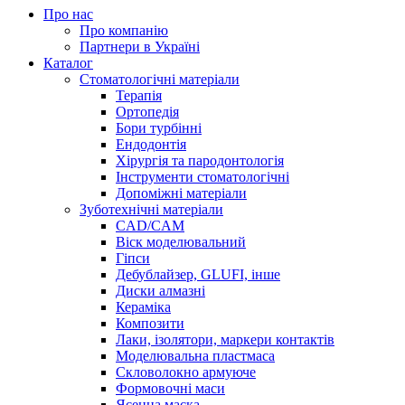
Про нас
Про компанію
Партнери в Україні
Каталог
Стоматологічні матеріали
Терапія
Ортопедія
Бори турбінні
Ендодонтія
Хірургія та пародонтологія
Інструменти стоматологічні
Допоміжні матеріали
Зуботехнічні матеріали
CAD/CAM
Віск моделювальний
Гіпси
Дебублайзер, GLUFI, інше
Диски алмазні
Кераміка
Композити
Лаки, ізолятори, маркери контактів
Моделювальна пластмаса
Скловолокно армуюче
Формовочні маси
Ясенна маска