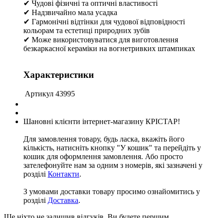
✔ Чудові фізичні та оптичні властивості
✔ Надзвичайно мала усадка
✔ Гармонічні відтінки для чудової відповідності
кольорам та естетиці природних зубів
✔ Може використовуватися для виготовлення
безкаркасної кераміки на вогнетривких штампиках
Характеристики
Артикул
43995
Шановні клієнти інтернет-магазину КРІСТАР!
Для замовлення товару, будь ласка, вкажіть його
кількість, натисніть кнопку "У кошик" та перейдіть у
кошик для оформлення замовлення. Або просто
зателефонуйте нам за одним з номерів, які зазначені у
розділі
Контакти
.
З умовами доставки товару просимо ознайомитись у
розділі
Доставка
.
Ще ніхто не залишив відгуків. Ви будете першим.