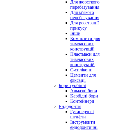
Для жорсткого
перебазування
Для м’якого
перебазування
Для реєстрації
прикусу
Інше
Композити для
тимчасових
конструкцій
Пластмаси для
тимчасових
конструкцій
С-силікони
Цементи для
фіксації
Бори турбінні
Алмазні бори
Карбідні бори
Контейнери
Ендодонтія
Гутаперчеві
штифти
Інструменти
ендодонтичні