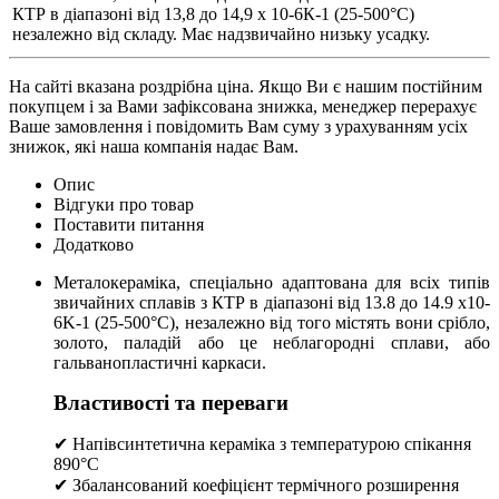
КТР в діапазоні від 13,8 до 14,9 х 10-6К-1 (25-500°С)
незалежно від складу. Має надзвичайно низьку усадку.
На сайті вказана роздрібна ціна. Якщо Ви є нашим постійним
покупцем і за Вами зафіксована знижка, менеджер перерахує
Ваше замовлення і повідомить Вам суму з урахуванням усіх
знижок, які наша компанія надає Вам.
Опис
Відгуки про товар
Поставити питання
Додатково
Металокераміка, спеціально адаптована для всіх типів
звичайних сплавів з КТР в діапазоні від 13.8 до 14.9 x10-
6K-1 (25-500°C), незалежно від того містять вони срібло,
золото, паладій або це неблагородні сплави, або
гальванопластичні каркаси.
Властивості та переваги
✔ Напівсинтетична кераміка з температурою спікання
890°C
✔ Збалансований коефіцієнт термічного розширення