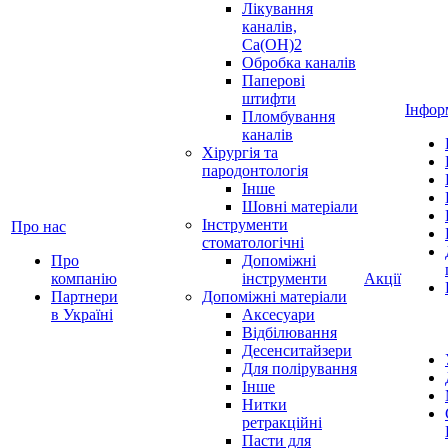
Лікування
каналів,
Ca(OH)2
Обробка каналів
Паперові
штифти
Інфор
Пломбування
каналів
Хірургія та
пародонтологія
Інше
Шовні матеріали
Інструменти
Про нас
стоматологічні
Про
Допоміжні
компанію
інструменти
Акції
Партнери
Допоміжні матеріали
в Україні
Аксесуари
Відбілювання
Десенситайзери
Для полірування
Інше
Нитки
ретракційні
Пасти для