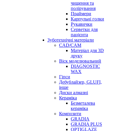
чищення та
полірування
Праймери
Карпульні голки
Рукавички
Серветки для
пацієнта
Зуботехнічні матеріали
CAD/CAM
Матеріал для 3D
друку
Віск моделювальний
DIAGNOSTIC
WAX
Гіпси
Дебублайзер, GLUFI,
інше
Диски алмазні
Кераміка
Безметалева
кераміка
Композити
GRADIA
GRADIA PLUS
OPTIGLAZE