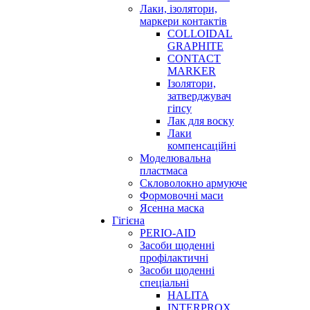
Лаки, ізолятори,
маркери контактів
COLLOIDAL
GRAPHITE
CONTACT
MARKER
Ізолятори,
затверджувач
гіпсу
Лак для воску
Лаки
компенсаційні
Моделювальна
пластмаса
Скловолокно армуюче
Формовочні маси
Ясенна маска
Гігієна
PERIO-AID
Засоби щоденні
профілактичні
Засоби щоденні
спеціальні
HALITA
INTERPROX