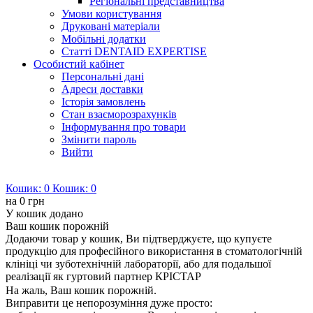
Регіональні представництва
Умови користування
Друковані матеріали
Мобільні додатки
Статті DENTAID EXPERTISE
Особистий кабінет
Персональні дані
Адреси доставки
Історія замовлень
Стан взаєморозрахунків
Інформування про товари
Змінити пароль
Вийти
Кошик:
0
Кошик:
0
на
0 грн
У кошик додано
Ваш кошик порожній
Додаючи товар у кошик, Ви підтверджуєте, що купуєте
продукцію для професійного використання в стоматологічній
клініці чи зуботехнічній лабораторії, або для подальшої
реалізації як гуртовий партнер КРІСТАР
На жаль, Ваш кошик порожній.
Виправити це непорозуміння дуже просто: