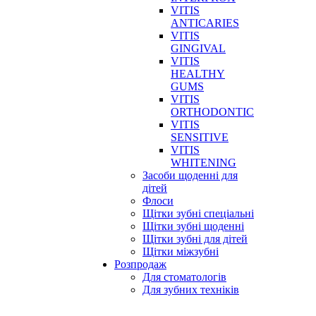
VITIS
ANTICARIES
VITIS
GINGIVAL
VITIS
HEALTHY
GUMS
VITIS
ORTHODONTIC
VITIS
SENSITIVE
VITIS
WHITENING
Засоби щоденні для
дітей
Флоси
Щітки зубні спеціальні
Щітки зубні щоденні
Щітки зубні для дітей
Щітки міжзубні
Розпродаж
Для стоматологів
Для зубних техніків