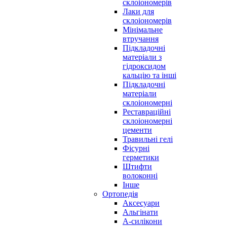
склоіономерів
Лаки для
склоіономерів
Мінімальне
втручання
Підкладочні
матеріали з
гідроксидом
кальцію та інші
Підкладочні
матеріали
склоіономерні
Реставраційні
склоіономерні
цементи
Травильні гелі
Фісурні
герметики
Штифти
волоконні
Інше
Ортопедія
Аксесуари
Альгінати
А-силікони