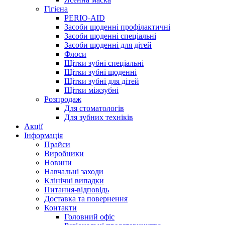
Гігієна
PERIO-AID
Засоби щоденні профілактичні
Засоби щоденні спеціальні
Засоби щоденні для дітей
Флоси
Щітки зубні спеціальні
Щітки зубні щоденні
Щітки зубні для дітей
Щітки міжзубні
Розпродаж
Для стоматологів
Для зубних техніків
Акції
Інформація
Прайси
Виробники
Новини
Навчальні заходи
Клінічні випадки
Питання-відповідь
Доставка та повернення
Контакти
Головний офіс