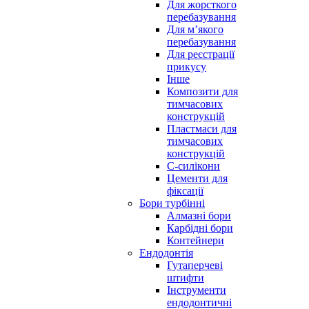
Для жорсткого
перебазування
Для м’якого
перебазування
Для реєстрації
прикусу
Інше
Композити для
тимчасових
конструкцій
Пластмаси для
тимчасових
конструкцій
С-силікони
Цементи для
фіксації
Бори турбінні
Алмазні бори
Карбідні бори
Контейнери
Ендодонтія
Гутаперчеві
штифти
Інструменти
ендодонтичні