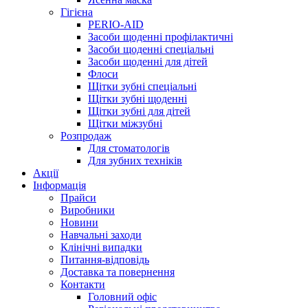
Гігієна
PERIO-AID
Засоби щоденні профілактичні
Засоби щоденні спеціальні
Засоби щоденні для дітей
Флоси
Щітки зубні спеціальні
Щітки зубні щоденні
Щітки зубні для дітей
Щітки міжзубні
Розпродаж
Для стоматологів
Для зубних техніків
Акції
Інформація
Прайси
Виробники
Новини
Навчальні заходи
Клінічні випадки
Питання-відповідь
Доставка та повернення
Контакти
Головний офіс