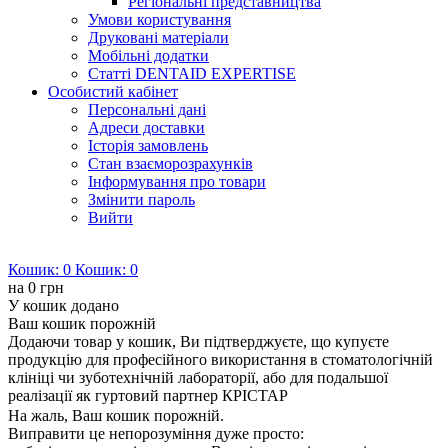
Регіональні представництва
Умови користування
Друковані матеріали
Мобільні додатки
Статті DENTAID EXPERTISE
Особистий кабінет
Персональні дані
Адреси доставки
Історія замовлень
Стан взаєморозрахунків
Інформування про товари
Змінити пароль
Вийти
Кошик:
0
Кошик:
0
на
0 грн
У кошик додано
Ваш кошик порожній
Додаючи товар у кошик, Ви підтверджуєте, що купуєте
продукцію для професійного використання в стоматологічній
клініці чи зуботехнічній лабораторії, або для подальшої
реалізації як гуртовий партнер КРІСТАР
На жаль, Ваш кошик порожній.
Виправити це непорозуміння дуже просто: