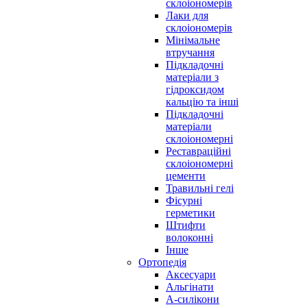
склоіономерів
Лаки для
склоіономерів
Мінімальне
втручання
Підкладочні
матеріали з
гідроксидом
кальцію та інші
Підкладочні
матеріали
склоіономерні
Реставраційні
склоіономерні
цементи
Травильні гелі
Фісурні
герметики
Штифти
волоконні
Інше
Ортопедія
Аксесуари
Альгінати
А-силікони