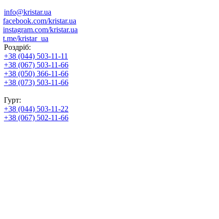
info@kristar.ua
facebook.com/kristar.ua
instagram.com/kristar.ua
t.me/kristar_ua
Роздріб:
+38 (044) 503-11-11
+38 (067) 503-11-66
+38 (050) 366-11-66
+38 (073) 503-11-66
Гурт:
+38 (044) 503-11-22
+38 (067) 502-11-66