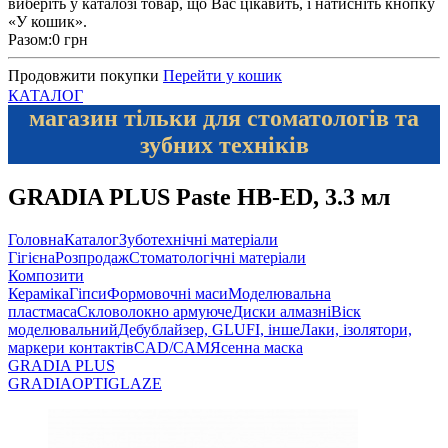
виберіть у каталозі товар, що Вас цікавить, і натисніть кнопку
«У кошик».
Разом:
0 грн
Продовжити покупки
Перейти у кошик
КАТАЛОГ
магазин тільки для стоматологів та
зубних техніків
GRADIA PLUS Paste HB-ED, 3.3 мл
Головна
Каталог
Зуботехнічні матеріали
Гігієна
Розпродаж
Стоматологічні матеріали
Композити
Кераміка
Гіпси
Формовочні маси
Моделювальна
пластмаса
Скловолокно армуюче
Диски алмазні
Віск
моделювальний
Дебублайзер, GLUFI, інше
Лаки, ізолятори,
маркери контактів
CAD/CAM
Ясенна маска
GRADIA PLUS
GRADIA
OPTIGLAZE