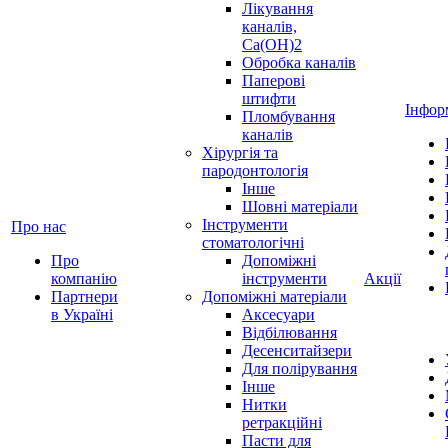
Лікування
каналів,
Ca(OH)2
Обробка каналів
Паперові
штифти
Інфор
Пломбування
каналів
Хірургія та
пародонтологія
Інше
Шовні матеріали
Інструменти
Про нас
стоматологічні
Про
Допоміжні
компанію
інструменти
Акції
Партнери
Допоміжні матеріали
в Україні
Аксесуари
Відбілювання
Десенситайзери
Для полірування
Інше
Нитки
ретракційні
Пасти для