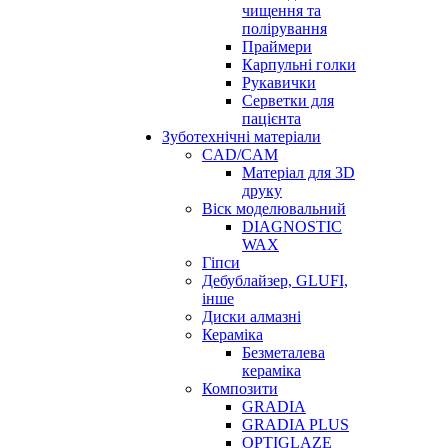
чищення та
полірування
Праймери
Карпульні голки
Рукавички
Серветки для
пацієнта
Зуботехнічні матеріали
CAD/CAM
Матеріал для 3D
друку
Віск моделювальний
DIAGNOSTIC
WAX
Гіпси
Дебублайзер, GLUFI,
інше
Диски алмазні
Кераміка
Безметалева
кераміка
Композити
GRADIA
GRADIA PLUS
OPTIGLAZE