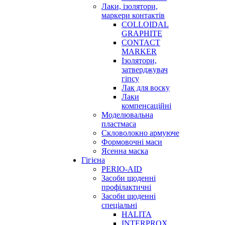
Лаки, ізолятори,
маркери контактів
COLLOIDAL
GRAPHITE
CONTACT
MARKER
Ізолятори,
затверджувач
гіпсу
Лак для воску
Лаки
компенсаційні
Моделювальна
пластмаса
Скловолокно армуюче
Формовочні маси
Ясенна маска
Гігієна
PERIO-AID
Засоби щоденні
профілактичні
Засоби щоденні
спеціальні
HALITA
INTERPROX