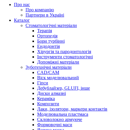
Про нас
Про компанію
Партнери в Україні
Каталог
Стоматологічні матеріали
Терапія
Ортопедія
Бори турбінні
Ендодонтія
Хірургія та пародонтологія
Інструменти стоматологічні
Допоміжні матеріали
Зуботехнічні матеріали
CAD/CAM
Віск моделювальний
Гіпси
Дебублайзер, GLUFI, інше
Диски алмазні
Кераміка
Композити
Лаки, ізолятори, маркери контактів
Моделювальна пластмаса
Скловолокно армуюче
Формовочні маси
Ясенна маска