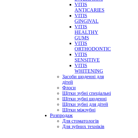
VITIS
ANTICARIES
VITIS
GINGIVAL
VITIS
HEALTHY
GUMS
VITIS
ORTHODONTIC
VITIS
SENSITIVE
VITIS
WHITENING
Засоби щоденні для
дітей
Флоси
Щітки зубні спеціальні
Щітки зубні щоденні
Щітки зубні для дітей
Щітки міжзубні
Розпродаж
Для стоматологів
Для зубних техніків