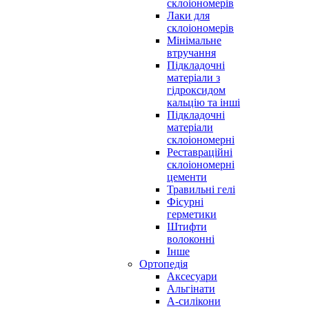
склоіономерів
Лаки для
склоіономерів
Мінімальне
втручання
Підкладочні
матеріали з
гідроксидом
кальцію та інші
Підкладочні
матеріали
склоіономерні
Реставраційні
склоіономерні
цементи
Травильні гелі
Фісурні
герметики
Штифти
волоконні
Інше
Ортопедія
Аксесуари
Альгінати
А-силікони