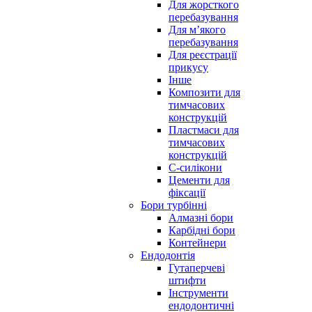
Для жорсткого
перебазування
Для м’якого
перебазування
Для реєстрації
прикусу
Інше
Композити для
тимчасових
конструкцій
Пластмаси для
тимчасових
конструкцій
С-силікони
Цементи для
фіксації
Бори турбінні
Алмазні бори
Карбідні бори
Контейнери
Ендодонтія
Гутаперчеві
штифти
Інструменти
ендодонтичні