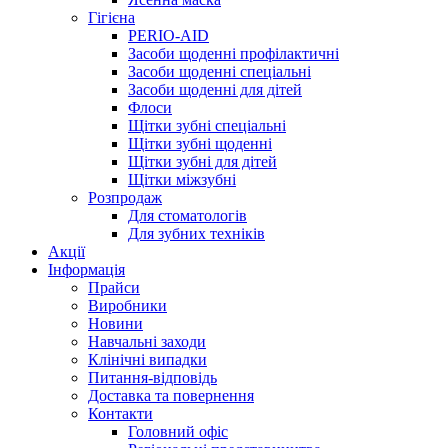
Гігієна
PERIO-AID
Засоби щоденні профілактичні
Засоби щоденні спеціальні
Засоби щоденні для дітей
Флоси
Щітки зубні спеціальні
Щітки зубні щоденні
Щітки зубні для дітей
Щітки міжзубні
Розпродаж
Для стоматологів
Для зубних техніків
Акції
Інформація
Прайси
Виробники
Новини
Навчальні заходи
Клінічні випадки
Питання-відповідь
Доставка та повернення
Контакти
Головний офіс