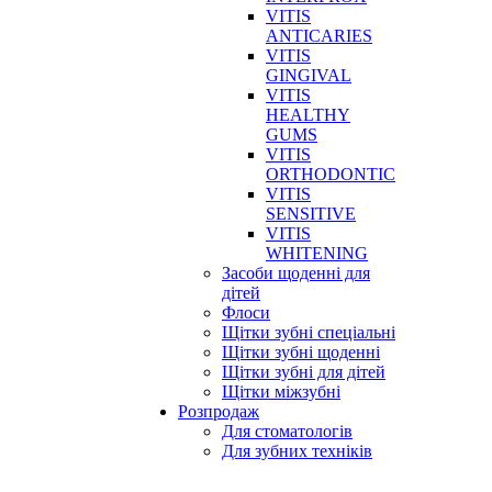
VITIS
ANTICARIES
VITIS
GINGIVAL
VITIS
HEALTHY
GUMS
VITIS
ORTHODONTIC
VITIS
SENSITIVE
VITIS
WHITENING
Засоби щоденні для
дітей
Флоси
Щітки зубні спеціальні
Щітки зубні щоденні
Щітки зубні для дітей
Щітки міжзубні
Розпродаж
Для стоматологів
Для зубних техніків