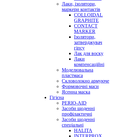
Лаки, ізолятори,
маркери контактів
COLLOIDAL
GRAPHITE
CONTACT
MARKER
Ізолятори,
затверджувач
гіпсу
Лак для воску
Лаки
компенсаційні
Моделювальна
пластмаса
Скловолокно армуюче
Формовочні маси
Ясенна маска
Гігієна
PERIO-AID
Засоби щоденні
профілактичні
Засоби щоденні
спеціальні
HALITA
INTERPROX