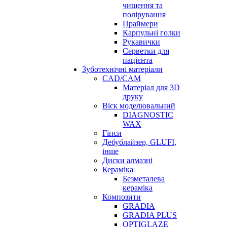
чищення та
полірування
Праймери
Карпульні голки
Рукавички
Серветки для
пацієнта
Зуботехнічні матеріали
CAD/CAM
Матеріал для 3D
друку
Віск моделювальний
DIAGNOSTIC
WAX
Гіпси
Дебублайзер, GLUFI,
інше
Диски алмазні
Кераміка
Безметалева
кераміка
Композити
GRADIA
GRADIA PLUS
OPTIGLAZE