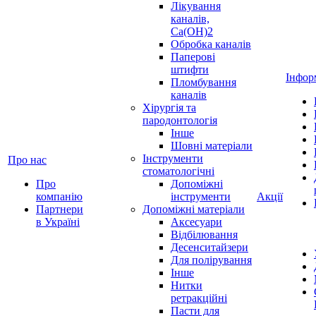
Лікування
каналів,
Ca(OH)2
Обробка каналів
Паперові
штифти
Інфор
Пломбування
каналів
Хірургія та
пародонтологія
Інше
Шовні матеріали
Інструменти
Про нас
стоматологічні
Про
Допоміжні
компанію
інструменти
Акції
Партнери
Допоміжні матеріали
в Україні
Аксесуари
Відбілювання
Десенситайзери
Для полірування
Інше
Нитки
ретракційні
Пасти для