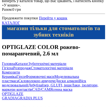
виберіть у каталозі товар, що Вас цікавить, і натисніть кнопку
«У кошик».
Разом:
0 грн
Продовжити покупки
Перейти у кошик
КАТАЛОГ
магазин тільки для стоматологів та
зубних техніків
OPTIGLAZE COLOR рожево-
помаранчевий, 2.6 мл
Головна
Каталог
Зуботехнічні матеріали
Гігієна
Розпродаж
Стоматологічні матеріали
Композити
Кераміка
Гіпси
Формовочні маси
Моделювальна
пластмаса
Скловолокно армуюче
Диски алмазні
Віск
моделювальний
Дебублайзер, GLUFI, інше
Лаки, ізолятори,
маркери контактів
CAD/CAM
Ясенна маска
OPTIGLAZE
GRADIA
GRADIA PLUS