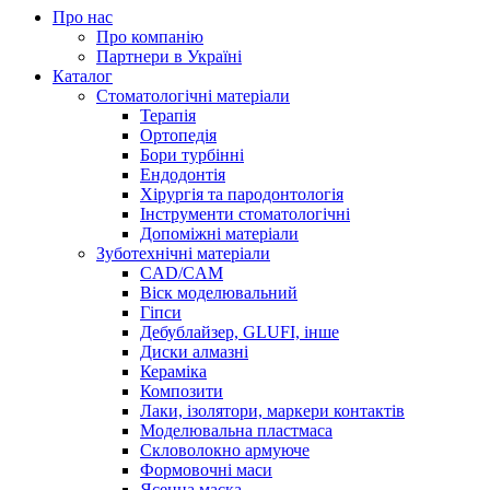
Про нас
Про компанію
Партнери в Україні
Каталог
Стоматологічні матеріали
Терапія
Ортопедія
Бори турбінні
Ендодонтія
Хірургія та пародонтологія
Інструменти стоматологічні
Допоміжні матеріали
Зуботехнічні матеріали
CAD/CAM
Віск моделювальний
Гіпси
Дебублайзер, GLUFI, інше
Диски алмазні
Кераміка
Композити
Лаки, ізолятори, маркери контактів
Моделювальна пластмаса
Скловолокно армуюче
Формовочні маси
Ясенна маска