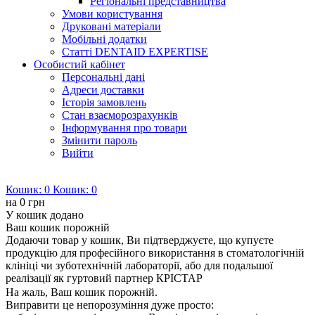
Регіональні представництва
Умови користування
Друковані матеріали
Мобільні додатки
Статті DENTAID EXPERTISE
Особистий кабінет
Персональні дані
Адреси доставки
Історія замовлень
Стан взаєморозрахунків
Інформування про товари
Змінити пароль
Вийти
Кошик:
0
Кошик:
0
на
0 грн
У кошик додано
Ваш кошик порожній
Додаючи товар у кошик, Ви підтверджуєте, що купуєте
продукцію для професійного використання в стоматологічній
клініці чи зуботехнічній лабораторії, або для подальшої
реалізації як гуртовий партнер КРІСТАР
На жаль, Ваш кошик порожній.
Виправити це непорозуміння дуже просто: