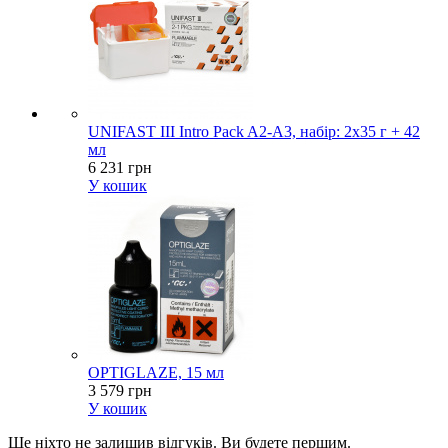
UNIFAST III Intro Pack A2-A3, набір: 2х35 г + 42
мл
6 231 грн
У кошик
OPTIGLAZE, 15 мл
3 579 грн
У кошик
Ще ніхто не залишив відгуків. Ви будете першим.