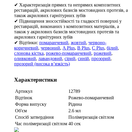
✔ Характеризація прямих та непрямих композитних
реставрацій, акрилових базисів мостовидних протезів, а
також акрилових гарнітурних зубів
✔ Підвищення зносостійкості та гладкості поверхні у
реставрацій, виконаних з композитних матеріалів, а
також у акрилових базисів мостовидних протезів та
акрилових гарнітурних зубів
✔ Відтінки:
помаранчевий
,
жовтий
,
червоно-
коричневий
,
червоний
,
A Plus
,
B Plus
,
C Plus
,
білий
,
слонова кістка
,
рожево-помаранчевий
,
рожевий
,
оливковий
,
лавандовий
,
сірий
,
синій
,
прозорий
,
прозорий (висока в’язкість)
Характеристики
Артикул
12789
Відтінок
Рожево-помаранчевий
Форма випуску
Рідина
Об'єм
2.6 мл
Спосіб затвердіння
Полімеризація світлом
Час полімеризації світлом
40 сек