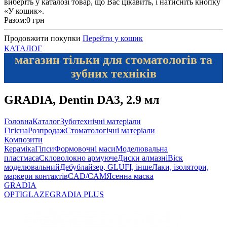
виберіть у каталозі товар, що Вас цікавить, і натисніть кнопку
«У кошик».
Разом:
0 грн
Продовжити покупки
Перейти у кошик
КАТАЛОГ
магазин тільки для стоматологів та
зубних техніків
GRADIA, Dentin DA3, 2.9 мл
Головна
Каталог
Зуботехнічні матеріали
Гігієна
Розпродаж
Стоматологічні матеріали
Композити
Кераміка
Гіпси
Формовочні маси
Моделювальна
пластмаса
Скловолокно армуюче
Диски алмазні
Віск
моделювальний
Дебублайзер, GLUFI, інше
Лаки, ізолятори,
маркери контактів
CAD/CAM
Ясенна маска
GRADIA
OPTIGLAZE
GRADIA PLUS