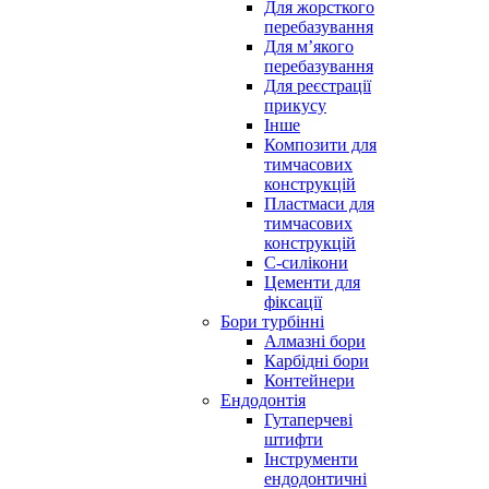
Для жорсткого
перебазування
Для м’якого
перебазування
Для реєстрації
прикусу
Інше
Композити для
тимчасових
конструкцій
Пластмаси для
тимчасових
конструкцій
С-силікони
Цементи для
фіксації
Бори турбінні
Алмазні бори
Карбідні бори
Контейнери
Ендодонтія
Гутаперчеві
штифти
Інструменти
ендодонтичні