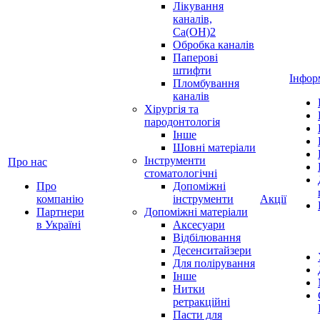
Лікування
каналів,
Ca(OH)2
Обробка каналів
Паперові
штифти
Інфор
Пломбування
каналів
Хірургія та
пародонтологія
Інше
Шовні матеріали
Інструменти
Про нас
стоматологічні
Про
Допоміжні
компанію
інструменти
Акції
Партнери
Допоміжні матеріали
в Україні
Аксесуари
Відбілювання
Десенситайзери
Для полірування
Інше
Нитки
ретракційні
Пасти для