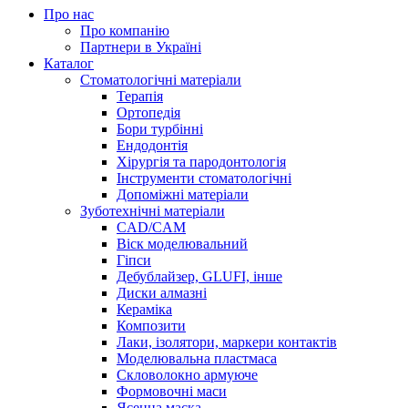
Про нас
Про компанію
Партнери в Україні
Каталог
Стоматологічні матеріали
Терапія
Ортопедія
Бори турбінні
Ендодонтія
Хірургія та пародонтологія
Інструменти стоматологічні
Допоміжні матеріали
Зуботехнічні матеріали
CAD/CAM
Віск моделювальний
Гіпси
Дебублайзер, GLUFI, інше
Диски алмазні
Кераміка
Композити
Лаки, ізолятори, маркери контактів
Моделювальна пластмаса
Скловолокно армуюче
Формовочні маси
Ясенна маска