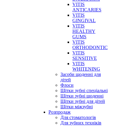
VITIS
ANTICARIES
VITIS
GINGIVAL
VITIS
HEALTHY
GUMS
VITIS
ORTHODONTIC
VITIS
SENSITIVE
VITIS
WHITENING
Засоби щоденні для
дітей
Флоси
Щітки зубні спеціальні
Щітки зубні щоденні
Щітки зубні для дітей
Щітки міжзубні
Розпродаж
Для стоматологів
Для зубних техніків