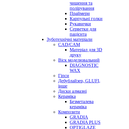
чищення та
полірування
Праймери
Карпульні голки
Рукавички
Серветки для
пацієнта
Зуботехнічні матеріали
CAD/CAM
Матеріал для 3D
друку
Віск моделювальний
DIAGNOSTIC
WAX
Гіпси
Дебублайзер, GLUFI,
інше
Диски алмазні
Кераміка
Безметалева
кераміка
Композити
GRADIA
GRADIA PLUS
OPTIGLAZE