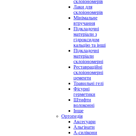
склоіономерів
Лаки для
склоіономерів
Мінімальне
втручання
Підкладочні
матеріали з
гідроксидом
кальцію та інші
Підкладочні
матеріали
склоіономерні
Реставраційні
склоіономерні
цементи
Травильні гелі
Фісурні
герметики
Штифти
волоконні
Інше
Ортопедія
Аксесуари
Альгінати
А-силікони