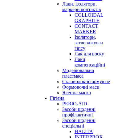
Лаки, ізолятори,
маркери контактів
COLLOIDAL
GRAPHITE
CONTACT
MARKER
Ізолятори,
затверджувач
гіпсу
Лак для воску
Лаки
компенсаційні
Моделювальна
пластмаса
Скловолокно армуюче
Формовочні маси
Ясенна маска
Гігієна
PERIO-AID
Засоби щоденні
профілактичні
Засоби щоденні
спеціальні
HALITA
INTERPROX