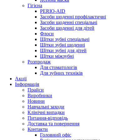
Гігієна
PERIO-AID
Засоби щоденні профілактичні
Засоби щоденні спеціальні
Засоби щоденні для дітей
Флоси
Щітки зубні спеціальні
Щітки зубні щоденні
Щітки зубні для дітей
Щітки міжзубні
Розпродаж
Для стоматологів
Для зубних техніків
Акції
Інформація
Прайси
Виробники
Новини
Навчальні заходи
Клінічні випадки
Питання-відповідь
Доставка та повернення
Контакти
Головний офіс