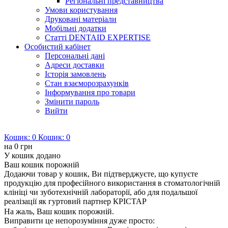
Регіональні представництва
Умови користування
Друковані матеріали
Мобільні додатки
Статті DENTAID EXPERTISE
Особистий кабінет
Персональні дані
Адреси доставки
Історія замовлень
Стан взаєморозрахунків
Інформування про товари
Змінити пароль
Вийти
Кошик:
0
Кошик:
0
на
0 грн
У кошик додано
Ваш кошик порожній
Додаючи товар у кошик, Ви підтверджуєте, що купуєте
продукцію для професійного використання в стоматологічній
клініці чи зуботехнічній лабораторії, або для подальшої
реалізації як гуртовий партнер КРІСТАР
На жаль, Ваш кошик порожній.
Виправити це непорозуміння дуже просто: