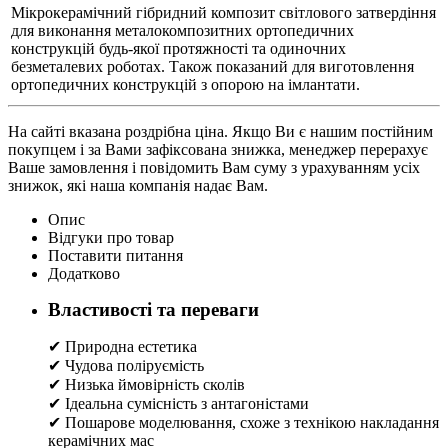
Мікрокерамічний гібридний композит світлового затвердіння
для виконання металокомпозитних ортопедичних
конструкцій будь-якої протяжності та одиночних
безметалевих роботах. Також показаний для виготовлення
ортопедичних конструкцій з опорою на імлантати.
На сайті вказана роздрібна ціна. Якщо Ви є нашим постійним
покупцем і за Вами зафіксована знижка, менеджер перерахує
Ваше замовлення і повідомить Вам суму з урахуванням усіх
знижок, які наша компанія надає Вам.
Опис
Відгуки про товар
Поставити питання
Додатково
Властивості та переваги
✔ Природна естетика
✔ Чудова поліруємість
✔ Низька ймовірність сколів
✔ Ідеальна сумісність з антагоністами
✔ Пошарове моделювання, схоже з технікою накладання
керамічних мас