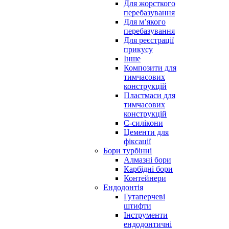
Для жорсткого
перебазування
Для м’якого
перебазування
Для реєстрації
прикусу
Інше
Композити для
тимчасових
конструкцій
Пластмаси для
тимчасових
конструкцій
С-силікони
Цементи для
фіксації
Бори турбінні
Алмазні бори
Карбідні бори
Контейнери
Ендодонтія
Гутаперчеві
штифти
Інструменти
ендодонтичні