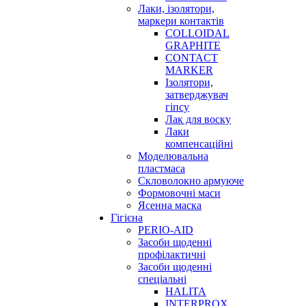
Лаки, ізолятори,
маркери контактів
COLLOIDAL
GRAPHITE
CONTACT
MARKER
Ізолятори,
затверджувач
гіпсу
Лак для воску
Лаки
компенсаційні
Моделювальна
пластмаса
Скловолокно армуюче
Формовочні маси
Ясенна маска
Гігієна
PERIO-AID
Засоби щоденні
профілактичні
Засоби щоденні
спеціальні
HALITA
INTERPROX