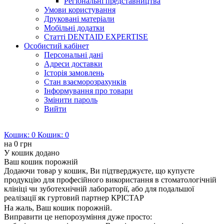
Регіональні представництва
Умови користування
Друковані матеріали
Мобільні додатки
Статті DENTAID EXPERTISE
Особистий кабінет
Персональні дані
Адреси доставки
Історія замовлень
Стан взаєморозрахунків
Інформування про товари
Змінити пароль
Вийти
Кошик:
0
Кошик:
0
на
0 грн
У кошик додано
Ваш кошик порожній
Додаючи товар у кошик, Ви підтверджуєте, що купуєте
продукцію для професійного використання в стоматологічній
клініці чи зуботехнічній лабораторії, або для подальшої
реалізації як гуртовий партнер КРІСТАР
На жаль, Ваш кошик порожній.
Виправити це непорозуміння дуже просто: