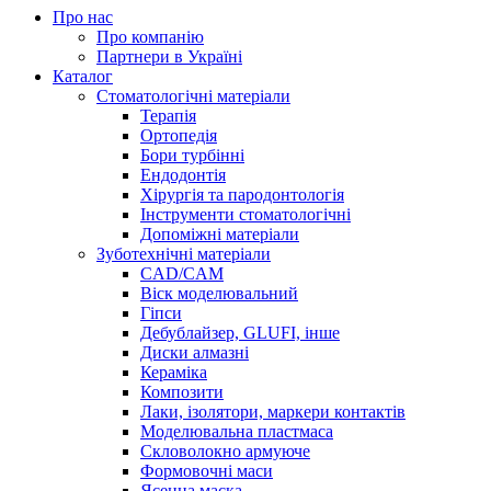
Про нас
Про компанію
Партнери в Україні
Каталог
Стоматологічні матеріали
Терапія
Ортопедія
Бори турбінні
Ендодонтія
Хірургія та пародонтологія
Інструменти стоматологічні
Допоміжні матеріали
Зуботехнічні матеріали
CAD/CAM
Віск моделювальний
Гіпси
Дебублайзер, GLUFI, інше
Диски алмазні
Кераміка
Композити
Лаки, ізолятори, маркери контактів
Моделювальна пластмаса
Скловолокно армуюче
Формовочні маси
Ясенна маска