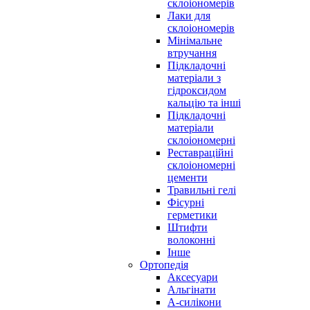
склоіономерів
Лаки для
склоіономерів
Мінімальне
втручання
Підкладочні
матеріали з
гідроксидом
кальцію та інші
Підкладочні
матеріали
склоіономерні
Реставраційні
склоіономерні
цементи
Травильні гелі
Фісурні
герметики
Штифти
волоконні
Інше
Ортопедія
Аксесуари
Альгінати
А-силікони