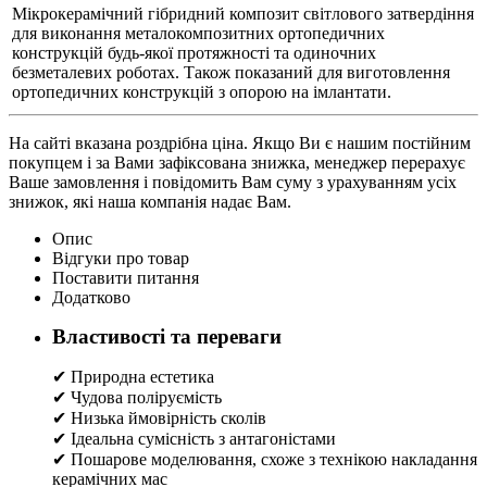
Мікрокерамічний гібридний композит світлового затвердіння
для виконання металокомпозитних ортопедичних
конструкцій будь-якої протяжності та одиночних
безметалевих роботах. Також показаний для виготовлення
ортопедичних конструкцій з опорою на імлантати.
На сайті вказана роздрібна ціна. Якщо Ви є нашим постійним
покупцем і за Вами зафіксована знижка, менеджер перерахує
Ваше замовлення і повідомить Вам суму з урахуванням усіх
знижок, які наша компанія надає Вам.
Опис
Відгуки про товар
Поставити питання
Додатково
Властивості та переваги
✔ Природна естетика
✔ Чудова поліруємість
✔ Низька ймовірність сколів
✔ Ідеальна сумісність з антагоністами
✔ Пошарове моделювання, схоже з технікою накладання
керамічних мас