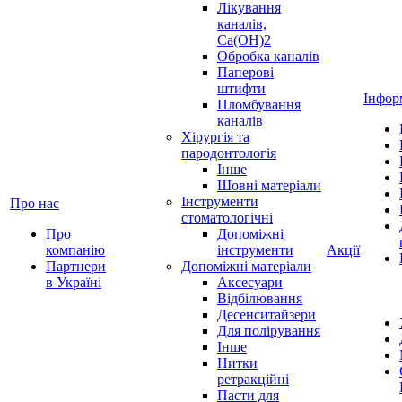
Лікування
каналів,
Ca(OH)2
Обробка каналів
Паперові
штифти
Інфор
Пломбування
каналів
Хірургія та
пародонтологія
Інше
Шовні матеріали
Інструменти
Про нас
стоматологічні
Про
Допоміжні
компанію
інструменти
Акції
Партнери
Допоміжні матеріали
в Україні
Аксесуари
Відбілювання
Десенситайзери
Для полірування
Інше
Нитки
ретракційні
Пасти для