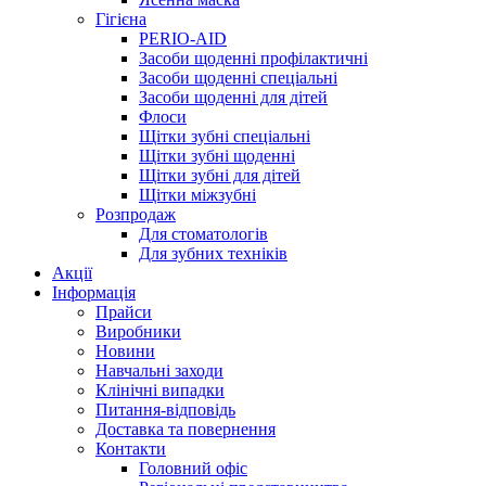
Гігієна
PERIO-AID
Засоби щоденні профілактичні
Засоби щоденні спеціальні
Засоби щоденні для дітей
Флоси
Щітки зубні спеціальні
Щітки зубні щоденні
Щітки зубні для дітей
Щітки міжзубні
Розпродаж
Для стоматологів
Для зубних техніків
Акції
Інформація
Прайси
Виробники
Новини
Навчальні заходи
Клінічні випадки
Питання-відповідь
Доставка та повернення
Контакти
Головний офіс