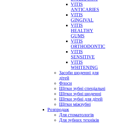
VITIS
ANTICARIES
VITIS
GINGIVAL
VITIS
HEALTHY
GUMS
VITIS
ORTHODONTIC
VITIS
SENSITIVE
VITIS
WHITENING
Засоби щоденні для
дітей
Флоси
Щітки зубні спеціальні
Щітки зубні щоденні
Щітки зубні для дітей
Щітки міжзубні
Розпродаж
Для стоматологів
Для зубних техніків