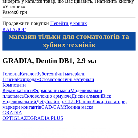
виберіть у каталозі товар, що Вас цікавить, і натисніть кнопку
«У кошик».
Разом:
0 грн
Продовжити покупки
Перейти у кошик
КАТАЛОГ
магазин тільки для стоматологів та
зубних техніків
GRADIA, Dentin DB1, 2.9 мл
Головна
Каталог
Зуботехнічні матеріали
Гігієна
Розпродаж
Стоматологічні матеріали
Композити
Кераміка
Гіпси
Формовочні маси
Моделювальна
пластмаса
Скловолокно армуюче
Диски алмазні
Віск
моделювальний
Дебублайзер, GLUFI, інше
Лаки, ізолятори,
маркери контактів
CAD/CAM
Ясенна маска
GRADIA
OPTIGLAZE
GRADIA PLUS