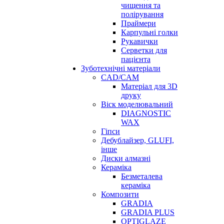
чищення та
полірування
Праймери
Карпульні голки
Рукавички
Серветки для
пацієнта
Зуботехнічні матеріали
CAD/CAM
Матеріал для 3D
друку
Віск моделювальний
DIAGNOSTIC
WAX
Гіпси
Дебублайзер, GLUFI,
інше
Диски алмазні
Кераміка
Безметалева
кераміка
Композити
GRADIA
GRADIA PLUS
OPTIGLAZE